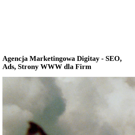
Sprawdź, czy Twoja firma istnieje w AI!
Odbierz darmową
analizę
Jesteś w AI? Sprawdź!
Analiza
digitay
.
oferta
partnerstwo
blog
historie współpracy
ebooki
o nas
bezpłatna konsultacja
Agencja Marketingowa Digitay - SEO,
Ads, Strony WWW dla Firm