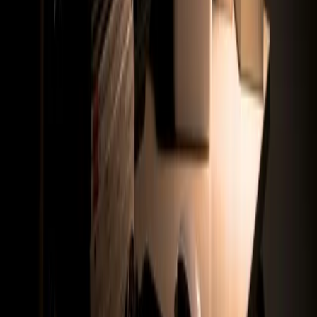
Odwiedź biuro
ul. Cyfrowa 2-8
71-441 Szczecin, Poland
Zostaw wiadomość
Imię i nazwisko
Adres email *
Numer telefonu *
Krótki opis projektu
[GDZIE DZIAŁAMY]
Wyślij Zapytanie
Zobacz Jak Działamy
W Innych Miastach
Sprawdzam
Tworzenie Stron Internetowych
Zielona Góra
Tworzenie Stron
Internetowych
Wrocław
Tworzenie Stron Internetowych