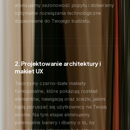
analizujemy sezonowość popytu i dobieramy
optymalne rozwiązania technologiczne
dopasowane do Twojego budżetu.
2. Projektowanie architektury i
makiet UX
Tworzymy czarno-białe makiety
funkcjonalne, które pokazują rozkład
elementów, nawigację oraz ścieżki, jakimi
będą poruszać się użytkownicy na Twojej
stronie. Na tym etapie eliminujemy
potencjalne bariery i dbamy o to, by