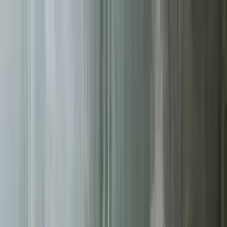
Sprawdź, czy Twoja firma istnieje w AI!
Odbierz darmową
analizę
Jesteś w AI? Sprawdź!
Analiza
digitay
.
oferta
partnerstwo
blog
historie współpracy
ebooki
o nas
bezpłatna konsultacja
Przewiń w dół
Strona główna
/
Tworzenie Stron
/
Sopot
Tworzenie Stron
w Sopocie
.