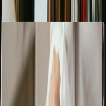
Co zyskasz ze stroną internetową od
Digitay w Sopocie?
Unikalna
Błyskawiczne
Intuicyjna
tożsamość
ładowanie
nawigacja
wizualna
na
i
klasy
urządzeniach
wysoka