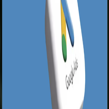
Google oraz przestarzały design, który nie pasuje
do prestiżowego charakteru miasta. Tworząc
sklepy internetowe Sopot
oraz witryny usługowe,
kładziemy nacisk na eliminację tych błędów,
oferując bezbłędne doświadczenie użytkownika i
stabilne wdrożenie systemów rezerwacyjnych.
Nowoczesne witryny w Sopocie muszą radzić
sobie z nagłymi skokami ruchu w sezonie
wakacyjnym, jednocześnie zachowując pełną
stabilność techniczną i wysokie bezpieczeństwo
transakcji. Zrozumienie zachowań turystów
szukających usług "tu i teraz" pozwala nam
projektować układy stron, które maksymalizują
konwersję z urządzeń mobilnych.
Dominacja trójmiejskich agregatorów i portali