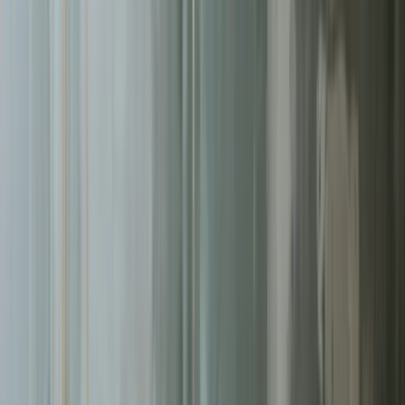
Pomagamy firmom
w Sopocie
rosnąć dzięki profesjonalnym
usługom
tworzenie stron
. Skoncentrowane działania, mierzalne
rezultaty.