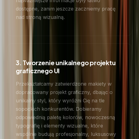
najważniejsze informacje były łatwo
dostępne, zanim jeszcze zaczniemy pracę
nad stroną wizualną.
3. Tworzenie unikalnego projektu
graficznego UI
Przekształcamy zatwierdzone makiety w
dopracowany projekt graficzny, dbając o
unikalny styl, który wyróżni Cię na tle
sopockich konkurentów. Dobieramy
odpowiednią paletę kolorów, nowoczesną
typografię i elementy wizualne, które
wspólnie budują profesjonalny, luksusowy