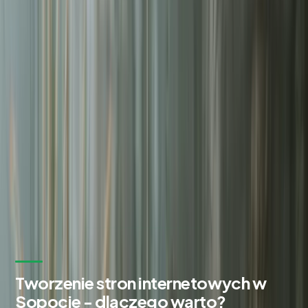
Zadowolonych klientów
98%
Czas odpowiedzi na zgłoszenie
24h
Bezpłatna wycena w 24h
Zostaw kontakt - oddzwonimy z konkretną propozycją.
Imię i nazwisko *
Adres email *
Numer telefonu *
* Wymagane pola
Wyślij zapytanie
Bez zobowiązań. Odpowiadamy w ciągu 24 godzin.
Tworzenie stron internetowych w
Sopocie - dlaczego warto?