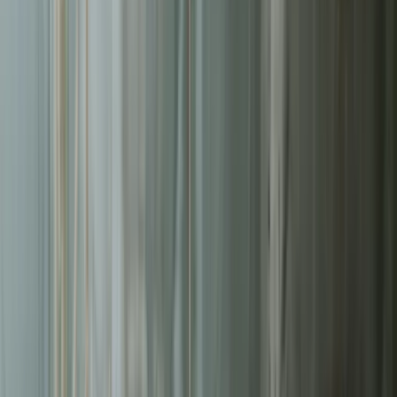
Liderzy
w Sopocie
Nie pozwalaj konkurencji zajmować najlepszych miejsc.
Systematyczne działania pozwolą Ci zbudować trwałą przewagę na
rynku
w Sopocie
.
Zrealizowanych projektów webowych
50+
Średni czas ładowania naszych stron
<2s