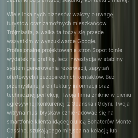
Wiele lokalnych biznesów walczy o uwagę
turystów oraz zamożnych mieszkańców
Trójmiasta, a walka ta toczy się przede
wszystkim w wyszukiwarce Google.
Profesjonalne projektowanie stron Sopot to nie
wydatek na grafikę, lecz inwestycja w stabilny
system generowania rezerwacji, zapytań
ofertowych i bezpośrednich kontaktów. Bez
przemyślanej architektury informacji oraz
technicznej perfekcji, Twoja firma zniknie w cieniu
agresywnej konkurencji z Gdańska i Gdyni. Twoja
witryna musi błyskawicznie ładować się na
smartfonie klienta idącego ulicą Bohaterów Monte
Cassino, szukającego miejsca na kolację lub