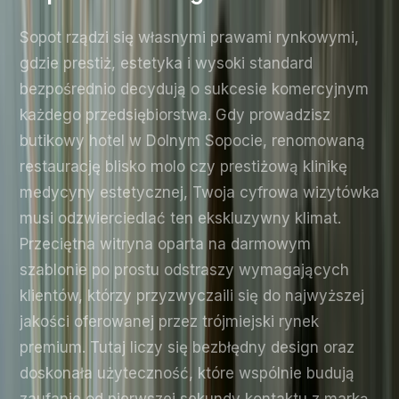
Sopot rządzi się własnymi prawami rynkowymi,
gdzie prestiż, estetyka i wysoki standard
bezpośrednio decydują o sukcesie komercyjnym
każdego przedsiębiorstwa. Gdy prowadzisz
butikowy hotel w Dolnym Sopocie, renomowaną
restaurację blisko molo czy prestiżową klinikę
medycyny estetycznej, Twoja cyfrowa wizytówka
musi odzwierciedlać ten ekskluzywny klimat.
Przeciętna witryna oparta na darmowym
szablonie po prostu odstraszy wymagających
klientów, którzy przyzwyczaili się do najwyższej
jakości oferowanej przez trójmiejski rynek
premium. Tutaj liczy się bezbłędny design oraz
doskonała użyteczność, które wspólnie budują
zaufanie od pierwszej sekundy kontaktu z marką.