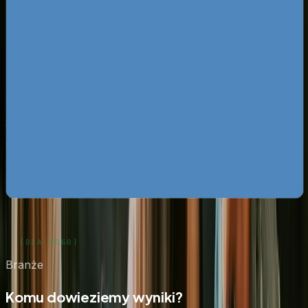
Za darmo
Pobierz ebooka
Dlaczego Twoja firma nie ma zapytań z Google?
Pobierz
za darmo
Mapa pozyskiwania klientów z internetu
Pobierz za
darmo
Google Ads bez przepalania budżetu
Pobierz za darmo
Zobacz wszystkie ebooki
Branże
Komu dowieziemy wyniki?