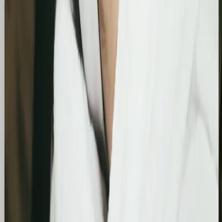
Optymalizacja wizytówki Google i pozycjonowanie
lokalne salonu Bling&Bliss
Szczegółowa optymalizacja wizytówki Google
Business Profile dla gabinetu piercingu i zabiegów
estetycznych z ukierunkowaniem na kluczowe frazy
lokalne.
Kosmetolog Rosanna
Profesjonalny profil Google i pozycjonowanie lokalne
salonu kosmetologicznego
Zbudowanie i optymalizacja wizytówki Google dla
gabinetu kosmetologicznego Rosanna. Pełne
wdrożenie wizytówki, spójność NAP oraz integracja z
profilami społecznościowymi i stroną www.