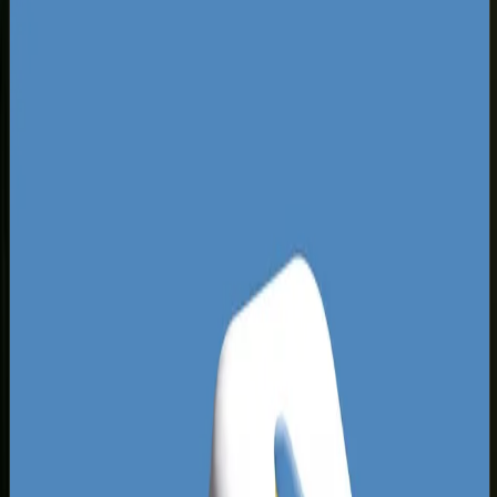
zasobności portfela. Krajobraz wyników
wyszukiwania w Google dla Sopotu zdominowany
jest przez branżę hotelarską, gastronomię,
luksusowe nieruchomości oraz usługi z sektora
wellness i beauty. Konkurencja nie śpi - lokalni
liderzy inwestują duże budżety w widoczność, co
oznacza, że wejście do topowych wyników
wymaga unikalnego podejścia projektowego. Luki
rynkowe leżą przede wszystkim w szybkości
działania witryn mobilnych oraz dostosowaniu ich
do użytkowników obcojęzycznych, którzy
stanowią ogromny odsetek klientów w pasie
nadmorskim.
Wiele stron internetowych sopockich firm cierpi
na brak optymalizacji pod kątem lokalnej mapy