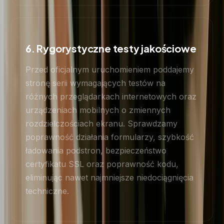
6. Rygorystyczne testy jakościowe
Przed oficjalnym uruchomieniem poddajemy
stronę serii wymagających testów na
różnych przeglądarkach internetowych oraz
urządzeniach mobilnych o zmiennych
rozdzielczościach ekranu. Sprawdzamy
poprawność działania formularzy, szybkość
ładowania podstron, bezpieczeństwo
certyfikatu SSL oraz poprawność kodu,
eliminując nawet najmniejsze niedociągnięcia
techniczne.