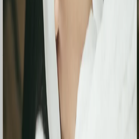
Case Studies
Zobacz, jak pomogliśmy innym
Similimum
Skokowy wzrost widoczności organicznej:
Zwiększenie kliknięć z Google o 739%
Podsumowanie działań SEO za jeden bardzo mocny
miesiąc. Strona zanotowała kilkukrotny wzrost w
liczbie kliknięć i wyświetleń, potwierdzając
skuteczność wprowadzonych poprawek
technicznych i treściowych.
Bling&Bliss