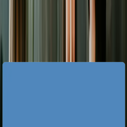
Specyfika rynku web developmentu
w Sopocie
Sopocki rynek charakteryzuje się ogromną
sezonowością oraz wysokim zagęszczeniem
marek walczących o klienta o wysokiej