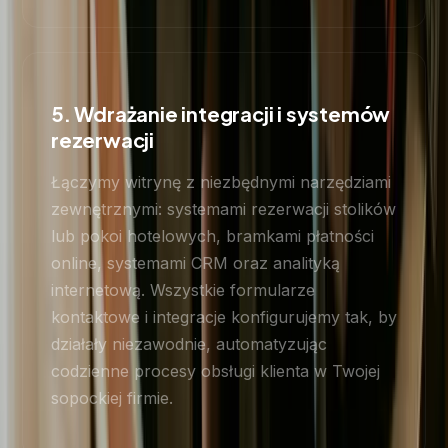
5. Wdrażanie integracji i systemów
rezerwacji
Łączymy witrynę z niezbędnymi narzędziami
zewnętrznymi: systemami rezerwacji stolików
lub pokoi hotelowych, bramkami płatności
online, systemami CRM oraz analityką
internetową. Wszystkie formularze
kontaktowe i integracje konfigurujemy tak, by
działały niezawodnie, automatyzując
codzienne procesy obsługi klienta w Twojej
sopockiej firmie.