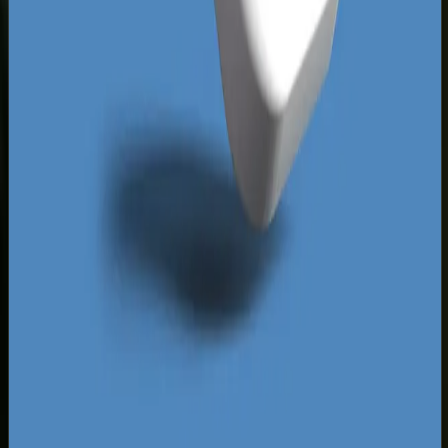
rezerwacyjnych sprawia, że mniejsze, lokalne
biznesy muszą walczyć o bezpośredni kontakt z
klientem, by uniknąć wysokich prowizji.
Indywidualna witryna z dobrze zaprojektowaną
ścieżką zakupową to jedyna droga do
uniezależnienia się od pośredników i budowania
własnej bazy lojalnych odbiorców. Skupiamy się
na tworzeniu witryn, które opowiadają unikalną
historię Twojej marki, budując emocjonalną więź z
klientem już na etapie planowania podróży lub
poszukiwania usługi. Dzięki temu zyskujesz
lojalnych klientów, którzy chętnie wrócą do
Twojego lokalu przy kolejnej wizycie w kurorcie.