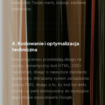
wizerunek Twojej marki, budząc zaufanie
odbiorców.
4. Kodowanie i optymalizacja
techniczna
Nasi programiści przekładają design na
czysty, semantyczny kod HTML, CSS i
JavaScript, dbając o najwyższe standardy
wydajności. Wdrażamy system zarządzania
treścią CMS, dbając o to, by kod był lekki,
szybki i w pełni dostosowany do wymogów
algorytmów wyszukiwarki Google.