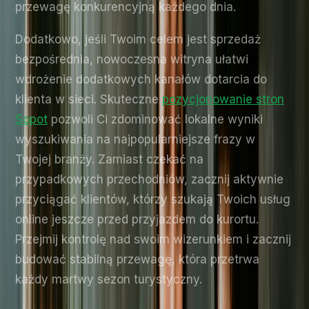
przewagę konkurencyjną każdego dnia.
Dodatkowo, jeśli Twoim celem jest sprzedaż
bezpośrednia, nowoczesna witryna ułatwi
wdrożenie dodatkowych kanałów dotarcia do
klienta w sieci. Skuteczne
pozycjonowanie stron
Sopot
pozwoli Ci zdominować lokalne wyniki
wyszukiwania na najpopularniejsze frazy w
Twojej branży. Zamiast czekać na
przypadkowych przechodniów, zacznij aktywnie
przyciągać klientów, którzy szukają Twoich usług
online jeszcze przed przyjazdem do kurortu.
Przejmij kontrolę nad swoim wizerunkiem i zacznij
budować stabilną przewagę, która przetrwa
każdy martwy sezon turystyczny.