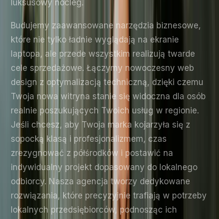
luksusowy nocleg.
Budujemy zaawansowane narzędzia biznesowe,
które nie tylko ładnie wyglądają na ekranie
laptopa, ale przede wszystkim realizują twarde
cele sprzedażowe. Łączymy nowoczesny web
design z optymalizacją techniczną, dzięki czemu
Twoja nowa witryna stanie się widoczna dla osób
realnie poszukujących Twoich usług w regionie.
Jeśli chcesz, aby Twoja marka kojarzyła się z
sopocką klasą i profesjonalizmem, czas
zrezygnować z półśrodków i postawić na
indywidualny projekt dopasowany do lokalnego
odbiorcy. Nasza agencja tworzy dedykowane
rozwiązania, które precyzyjnie trafiają w potrzeby
lokalnych przedsiębiorców, podnosząc ich