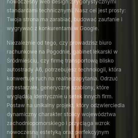
nowoczesny web design z rygorystycznymi
standardami technicznymi. Nasz cel jest prosty:
Twoja strona ma zarabiać, budować zaufanie i
wygrywać z konkurentami w Google.
Niezależnie od tego, czy prowadzisz biuro
rachunkowe na Pogodnie, gabinet lekarski w
Śródmieściu, czy firmę transportową blisko
autostrady A6, potrzebujesz technologii, która
konwertuje ruch na realne zapytania. Odrzuć
przestarzałe, generyczne szablony, które
wyglądają identycznie u setek innych firm.
Postaw na unikalny projekt, który odzwierciedla
dynamiczny charakter stolicy województwa
zachodniopomorskiego i przyciąga wzrok
nowoczesną estetyką oraz perfekcyjnym