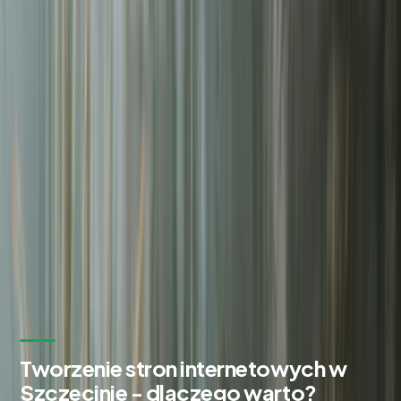
Zadowolonych klientów
98%
Czas odpowiedzi na zgłoszenie
24h
Bezpłatna wycena w 24h
Zostaw kontakt - oddzwonimy z konkretną propozycją.
Imię i nazwisko *
Adres email *
Numer telefonu *
* Wymagane pola
Wyślij zapytanie
Bez zobowiązań. Odpowiadamy w ciągu 24 godzin.
Tworzenie stron internetowych w
Szczecinie - dlaczego warto?