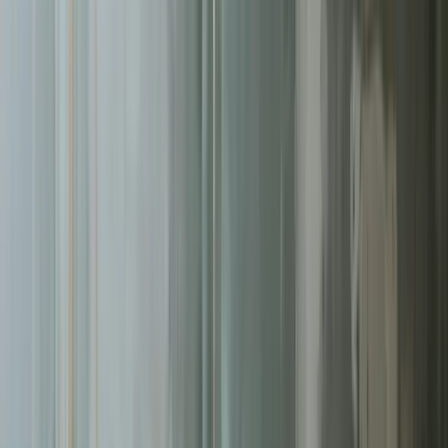
Pomagamy firmom
w Szczecinie
rosnąć dzięki profesjonalnym
usługom
tworzenie stron
. Skoncentrowane działania, mierzalne
rezultaty.