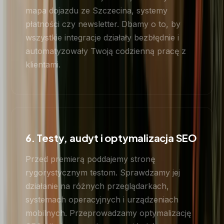
mapa dojazdu ze Szczecina, systemy
płatności czy newsletter. Dbamy o to, by
wszystkie integracje działały bezbłędnie i
automatyzowały Twoją codzienną pracę z
klientami.
6. Testy, audyt i optymalizacja SEO
Przed premierą poddajemy stronę
rygorystycznym testom. Sprawdzamy jej
działanie na różnych przeglądarkach,
systemach operacyjnych i urządzeniach
mobilnych. Przeprowadzamy optymalizację