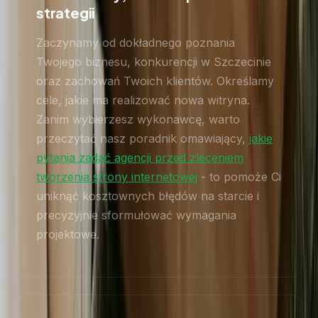
strategii
Zaczynamy od dokładnego poznania
Twojego biznesu, konkurencji w Szczecinie
oraz zachowań Twoich klientów. Określamy
cele, jakie ma realizować nowa witryna.
Zanim wybierzesz wykonawcę, warto
przeczytać nasz poradnik omawiający,
jakie
pytania zadać agencji przed zleceniem
tworzenia strony internetowej
- to pomoże Ci
uniknąć kosztownych błędów na starcie i
precyzyjnie sformułować wymagania
projektowe.