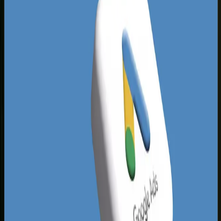
olbrzymia szansa na zyskanie przewagi.
Wykorzystując nowoczesne techniki
programistyczne i szybki kod, możesz wyprzedzić
konkurentów ze Szczecina niemal natychmiast.
Rynek domagający się usług w języku niemieckim
i angielskim wymaga również profesjonalnego
podejścia do wielojęzyczności, co u wielu
szczecińskich firm kuleje lub w ogóle nie istnieje.
Dodatkowo, aby strona przynosiła zyski, musi iść
w parze z odpowiednią widocznością. Nasze
doświadczenie pokazuje, że skuteczne
pozycjonowanie stron w Szczecinie
zaczyna się
właśnie od bezbłędnej struktury technicznej
witryny. Dominacja w lokalnych wynikach