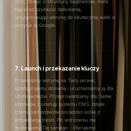
SEO, dbając o strukturę nagłówków, meta
tagi oraz szybkość ładowania,
przygotowując witrynę do skutecznej walki o
pozycje w Google.
7. Launch i przekazanie kluczy
Przenosimy witrynę na Twój serwer,
konfigurujemy domenę i uruchamiamy ją dla
użytkowników. Przeprowadzamy dla Ciebie
szkolenie z obsługi systemu CMS, dzięki
czemu samodzielnie poradzisz sobie z
aktualizacją treści. Po wdrożeniu nie
zostawiamy Cię samego - oferujemy