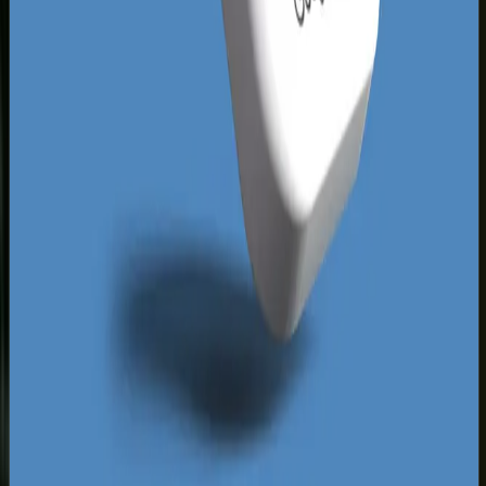
wyszukiwania nie jest kwestią przypadku, lecz
precyzyjnie zaplanowanej architektury informacji.
Jeśli Twoi rywale z Niebuszewa czy Prawobrzeża
opierają się na przestarzałej technologii,
wdrożenie szybkiego, zoptymalizowanego pod
kątem urządzeń mobilnych serwisu da Ci
natychmiastową przewagę w rankingach Google.
Szczeciński konsument jest wymagający -
przyzwyczaił się do szybkich usług kurierskich,
nowoczesnych platform e-commerce i
natychmiastowego dostępu do informacji.
Oferując mu stronę, która działa błyskawicznie,
budujesz profesjonalny wizerunek od pierwszej
sekundy kontaktu i nie pozwalasz mu odejść do
konkurencji.