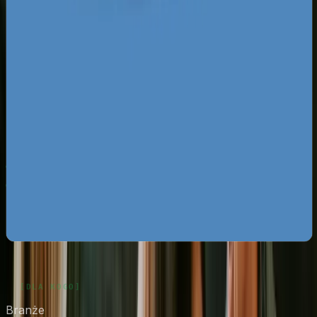
Za darmo
Pobierz ebooka
Dlaczego Twoja firma nie ma zapytań z Google?
Pobierz
za darmo
Mapa pozyskiwania klientów z internetu
Pobierz za
darmo
Google Ads bez przepalania budżetu
Pobierz za darmo
Zobacz wszystkie ebooki
Branże