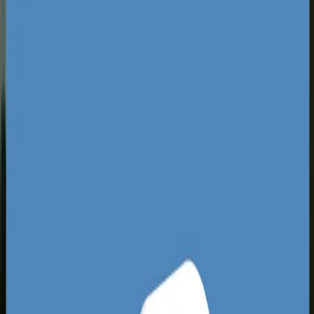
Specyfika rynku web developmentu
w Szczecinie
Szczeciński rynek charakteryzuje się ogromnym
rozproszeniem, ale też dużym dystansem
technologicznym wielu lokalnych serwisów. Choć
działa tu prężny Technopark Pomerania, a
absolwenci ZUT zasilają nowoczesne software
house'y, to lokalne małe i średnie biznesy często
korzystają ze stron zaprojektowanych dekadę
temu. Wpisując w wyszukiwarkę frazy związane z
lokalnymi usługami, łatwo dostrzec powtarzający
się schemat: wolne, nieresponsywne witryny
oparte na przeładowanych motywach WordPress,
które nie spełniają podstawowych norm
bezpieczeństwa ani optymalizacji. To dla Ciebie