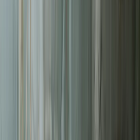
Liderzy
w Szczecinie
Nie pozwalaj konkurencji zajmować najlepszych miejsc.
Systematyczne działania pozwolą Ci zbudować trwałą przewagę na
rynku
w Szczecinie
.
Zrealizowanych projektów webowych
50+
Średni czas ładowania naszych stron
<2s