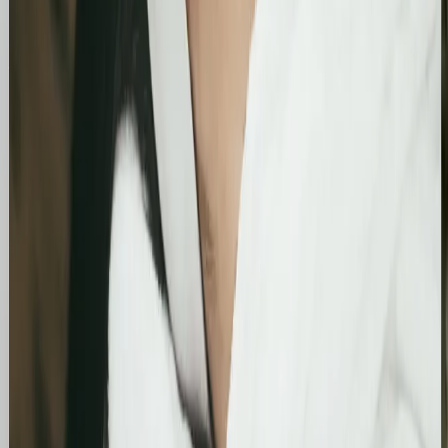
liczbie kliknięć i wyświetleń, potwierdzając
skuteczność wprowadzonych poprawek
technicznych i treściowych.
Bling&Bliss
Optymalizacja wizytówki Google i pozycjonowanie
lokalne salonu Bling&Bliss
Szczegółowa optymalizacja wizytówki Google
Business Profile dla gabinetu piercingu i zabiegów
estetycznych z ukierunkowaniem na kluczowe frazy
lokalne.
Kosmetolog Rosanna
Profesjonalny profil Google i pozycjonowanie lokalne