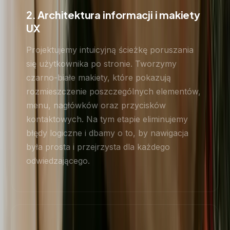
2. Architektura informacji i makiety
UX
Projektujemy intuicyjną ścieżkę poruszania
się użytkownika po stronie. Tworzymy
czarno-białe makiety, które pokazują
rozmieszczenie poszczególnych elementów,
menu, nagłówków oraz przycisków
kontaktowych. Na tym etapie eliminujemy
błędy logiczne i dbamy o to, by nawigacja
była prosta i przejrzysta dla każdego
odwiedzającego.