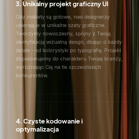
3. Unikalny projekt graficzny UI
Gdy makiety są gotowe, nasi designerzy
ubierają je w unikalne szaty graficzne.
Tworzymy nowoczesny, spójny z Twoją
identyfikacją wizualną design, dbając o każdy
detale - od kolorystyki po typografię. Projekt
dopasowujemy do charakteru Twojej branży,
wyróżniając Cię na tle szczecińskich
konkurentów.
4. Czyste kodowanie i
optymalizacja