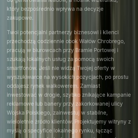
który bezpośrednio wpływa na decyzje
zakupowe.
Twoi potencjalni partnerzy biznesowi i klienci
przechodzą codziennie obok Wałów Chrobrego,
pracują w biurowcach przy Bramie Portowej i
szukają lokalnych usług za pomocą swoich
smartfonów. Jeśli nie widzą Twojej oferty w
wyszukiwarce na wysokich pozycjach, po prostu
oddajesz rynek walkowerem. Zamiast
inwestować w drogie, szybko znikające kampanie
reklamowe lub banery przy zakorkowanej ulicy
Wojska Polskiego, zainwestuj w stabilne,
wieloletnie źródło klientów. Projektujemy witryny z
myślą o specyfice lokalnego rynku, łącząc