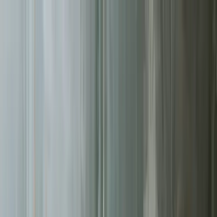
Sprawdź, czy Twoja firma istnieje w AI!
Odbierz darmową
analizę
Jesteś w AI? Sprawdź!
Analiza
digitay
.
oferta
partnerstwo
blog
historie współpracy
ebooki
o nas
bezpłatna konsultacja
Przewiń w dół
Strona główna
/
Tworzenie Stron
/
Szczecin
Tworzenie Stron
w Szczecinie
.