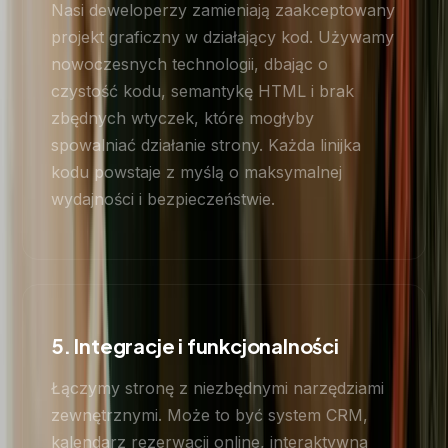
Nasi deweloperzy zamieniają zaakceptowany
projekt graficzny w działający kod. Używamy
nowoczesnych technologii, dbając o
czystość kodu, semantykę HTML i brak
zbędnych wtyczek, które mogłyby
spowalniać działanie strony. Każda linijka
kodu powstaje z myślą o maksymalnej
wydajności i bezpieczeństwie.
5. Integracje i funkcjonalności
Łączymy stronę z niezbędnymi narzędziami
zewnętrznymi. Może to być system CRM,
kalendarz rezerwacji online, interaktywna