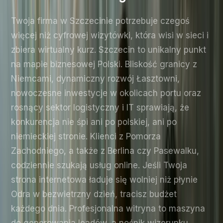
Twoja firma w Szczecinie potrzebuje czegoś
więcej niż cyfrowej wizytówki, która wisi w sieci i
zbiera wirtualny kurz. Szczecin to unikalny punkt
na mapie biznesowej Polski. Bliskość granicy z
Niemcami, dynamiczny rozwój Łasztowni,
nowoczesne inwestycje w okolicach portu oraz
rosnący sektor logistyczny i IT sprawiają, że
konkurencja nie śpi ani po polskiej, ani po
niemieckiej stronie. Klienci z Pomorza
Zachodniego, a także z Berlina czy Pasewalku,
codziennie szukają usług online. Jeśli Twoja
strona internetowa ładuje się wolniej niż płynie
Odra w bezwietrzny dzień, tracisz budżet
każdego dnia. Profesjonalna witryna to maszyna
do generowania leadów, a nośnik wizerunku,