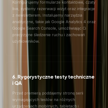
Konfigurujemy formularze kontaktowe, czaty
live, systemy rezerwacji wizyt oraz integracje
z newsletterem. Instalujemy narzędzia
analityczne, takie jak Google Analytics 4 oraz
Google Search Console, umożliwiając Ci
precyzyjne śledzenie ruchu i zachowań
użytkowników.
6. Rygorystyczne testy techniczne
i QA
Przed premierą poddajemy stronę serii
wymagających testów na różnych
urządzeniach mobilnych, tabletach i