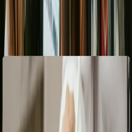
Co zyskasz ze stroną internetową od
Digitay w Toruniu?