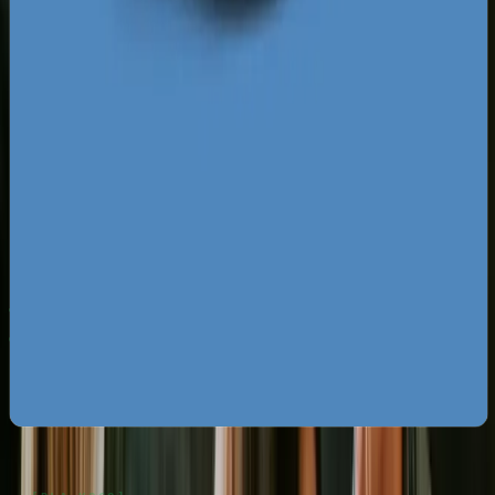
najwyższym poziomie.
Za darmo
Pobierz ebooka
Dlaczego Twoja firma nie ma zapytań z Google?
Pobierz
za darmo
Mapa pozyskiwania klientów z internetu
Pobierz za
darmo
Google Ads bez przepalania budżetu
Pobierz za darmo
Zobacz wszystkie ebooki