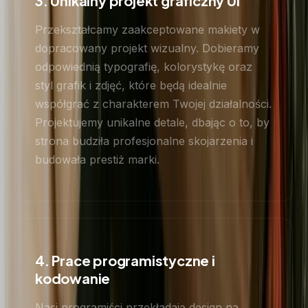
3. Unikalny projekt graficzny UI
Przekształcamy zaakceptowane makiety w
dopracowany projekt wizualny. Dobieramy
odpowiednią typografię, kolorystykę oraz
styl grafik i zdjęć, które będą idealnie
współgrać z charakterem Twojej działalności.
Projektujemy unikalne detale, dbając o to, by
strona budziła profesjonalne skojarzenia i
budowała prestiż marki.
4. Prace programistyczne i
kodowanie
Nasi programiści przekładają design na