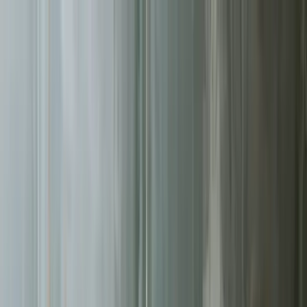
Sprawdź, czy Twoja firma istnieje w AI!
Odbierz darmową
analizę
Jesteś w AI? Sprawdź!
Analiza
digitay
.
oferta
partnerstwo
blog
historie współpracy
ebooki
o nas
bezpłatna konsultacja
Przewiń w dół
Strona główna
/
Tworzenie Stron
/
Toruń
Tworzenie Stron
w Toruniu
.