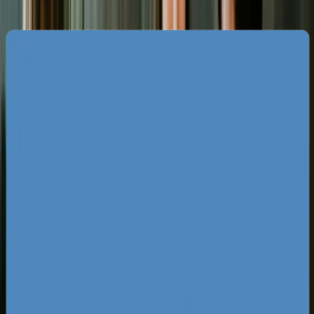
Specyfika rynku web developmentu
w Toruniu - gdzie leżą Twoje szanse?
Toruński rynek charakteryzuje się dużym
rozdrobnieniem, gdzie obok siebie funkcjonują
globalne marki logistyczne, rozwinięty sektor
turystyczny oraz setki mikroprzedsiębiorstw
handlowo-usługowych. Wyszukiwarka Google dla
regionu kujawsko-pomorskiego ujawnia wyraźną
lukę - większość lokalnych witryn powstała wiele
lat temu i nie spełnia dzisiejszych standardów
użyteczności oraz szybkości. Dominują