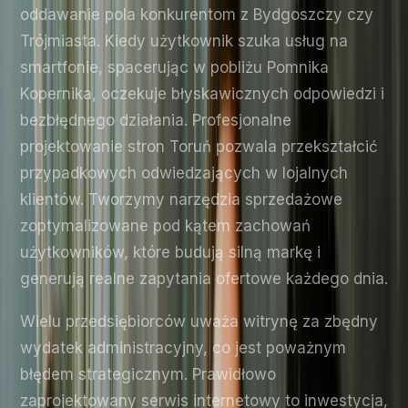
oddawanie pola konkurentom z Bydgoszczy czy
Trójmiasta. Kiedy użytkownik szuka usług na
smartfonie, spacerując w pobliżu Pomnika
Kopernika, oczekuje błyskawicznych odpowiedzi i
bezbłędnego działania. Profesjonalne
projektowanie stron Toruń pozwala przekształcić
przypadkowych odwiedzających w lojalnych
klientów. Tworzymy narzędzia sprzedażowe
zoptymalizowane pod kątem zachowań
użytkowników, które budują silną markę i
generują realne zapytania ofertowe każdego dnia.
Wielu przedsiębiorców uważa witrynę za zbędny
wydatek administracyjny, co jest poważnym
błędem strategicznym. Prawidłowo
zaprojektowany serwis internetowy to inwestycja,