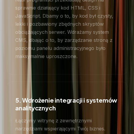
sprawnie działający kod HTML, CSS i
JavaScript. Dbamy o to, by kod był czysty,
lekki i pozbawiony zbędnych skryptów
obciążających serwer. Wdrażamy system
CMS, dbając o to, by zarządzanie stroną z
poziomu panelu administracyjnego było
maksymalnie uproszczone.
5. Wdrożenie integracji i systemów
analitycznych
Łączymy witrynę z zewnętrznymi
narzędziami wspierającymi Twój biznes.