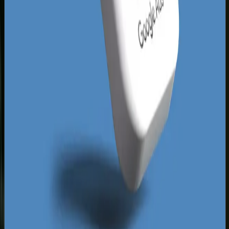
rezerwacje. Tworząc nową platformę, zyskujesz
natychmiastową przewagę nad rywalami, którzy
opierają swój marketing na przestarzałych
kanałach.
Kolejnym aspektem jest rosnąca świadomość
toruńskich konsumentów, którzy przed
dokonaniem zakupu skrupulatnie weryfikują
wiarygodność firm w sieci. Profesjonalna
estetyka, przejrzysty układ oferty i szybki czas
ładowania strony to czynniki decydujące o tym,
czy potencjalny klient wyśle zapytanie, czy
przejdzie do konkurencji. Inwestując w
nowoczesny web design Toruń, dajesz jasny
sygnał, że Twoja marka jest godna zaufania,
profesjonalna i gotowa do świadczenia usług na