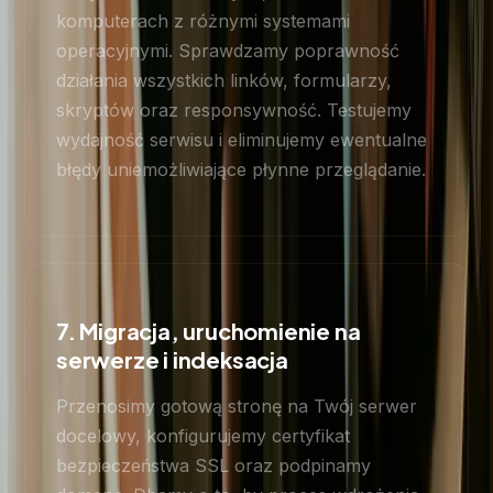
komputerach z różnymi systemami
operacyjnymi. Sprawdzamy poprawność
działania wszystkich linków, formularzy,
skryptów oraz responsywność. Testujemy
wydajność serwisu i eliminujemy ewentualne
błędy uniemożliwiające płynne przeglądanie.
7. Migracja, uruchomienie na
serwerze i indeksacja
Przenosimy gotową stronę na Twój serwer
docelowy, konfigurujemy certyfikat
bezpieczeństwa SSL oraz podpinamy