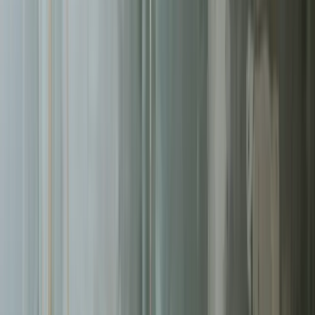
Pomagamy firmom
w Toruniu
rosnąć dzięki profesjonalnym
usługom
tworzenie stron
. Skoncentrowane działania, mierzalne
rezultaty.