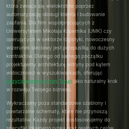
która zwraca się wielokrotnie poprzez
automatyzację obsługi klienta i budowanie
zaufania. Dla firm współpracujących z
Uniwersytetem Mikołaja Kopernika (UMK) czy
operujących w sektorze logistyki, nowoczesny
wizerunek sieciowy jest przepustką do dużych
kontraktów. Dlatego od samego początku
projektujemy architekturę witryny pod kątem
widoczności w wyszukiwarkach, oferując
pozycjonowanie stron Toruń
jako naturalny krok
w rozwoju Twojego biznesu.
Wykraczamy poza standardowe szablony i
powtarzalne schematy, które nie przynoszą
rezultatów. Każdy projekt dostosowujemy do
specyfiki lokalnego rynku oraz realnych celów,