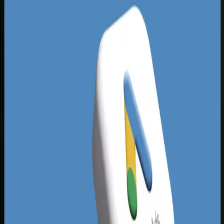
przestarzałe serwisy, które nie są przystosowane
do urządzeń mobilnych, co stwarza ogromną
szansę dla marek decydujących się na
nowoczesne wdrożenia.
Lokalna konkurencja często zaniedbuje
techniczne aspekty optymalizacji, koncentrując
się wyłącznie na podstawowych informacjach
kontaktowych. Firmy, które jako pierwsze
wdrażają szybkie, bezpieczne i zoptymalizowane
pod kątem konwersji serwisy, błyskawicznie
przejmują ruch z wyszukiwarek. Szczególnie w
branżach takich jak usługi medyczne,
budownictwo, prawo czy transport, rynek toruński
cierpi na niedobór nowoczesnych narzędzi
ułatwiających kontakt i automatyzujących