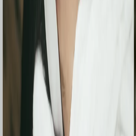
miesiąc. Strona zanotowała kilkukrotny wzrost w
liczbie kliknięć i wyświetleń, potwierdzając
skuteczność wprowadzonych poprawek
technicznych i treściowych.
Bling&Bliss
Optymalizacja wizytówki Google i pozycjonowanie
lokalne salonu Bling&Bliss
Szczegółowa optymalizacja wizytówki Google
Business Profile dla gabinetu piercingu i zabiegów
estetycznych z ukierunkowaniem na kluczowe frazy
lokalne.
Kosmetolog Rosanna