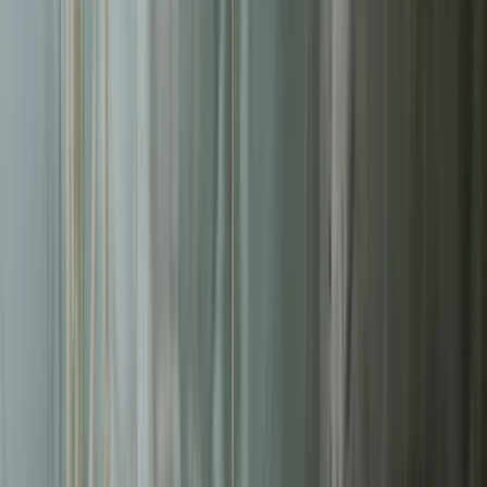
Liderzy
w Toruniu
Nie pozwalaj konkurencji zajmować najlepszych miejsc.
Systematyczne działania pozwolą Ci zbudować trwałą przewagę na
rynku
w Toruniu
.
Zrealizowanych projektów webowych
50+
Średni czas ładowania naszych stron
<2s