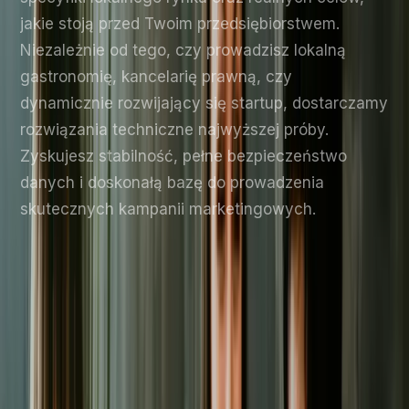
jakie stoją przed Twoim przedsiębiorstwem.
Niezależnie od tego, czy prowadzisz lokalną
gastronomię, kancelarię prawną, czy
dynamicznie rozwijający się startup, dostarczamy
rozwiązania techniczne najwyższej próby.
Zyskujesz stabilność, pełne bezpieczeństwo
danych i doskonałą bazę do prowadzenia
skutecznych kampanii marketingowych.