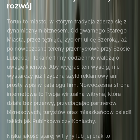
rozwój
Toruń to miasto, w którym tradycja zderza się z
dynamicznym biznesem. Od gwarnego Starego
Miasta, przez tętniącą życiem ulicę Szeroką, aż
po nowoczesne tereny przemysłowe przy Szosie
Lubickiej - lokalne firmy codziennie walczą o
uwagę klientów. Aby wygrać ten wyścig, nie
wystarczy już fizyczna szyld reklamowy ani
prosty wpis w katalogu firm. Nowoczesna strona
internetowa to Twoja wirtualna witryna, która
działa bez przerwy, przyciągając partnerów
biznesowych, turystów oraz mieszkańców osiedli
takich jak Rubinkowo czy Koniuchy.
Niska jakość starej witryny lub jej brak to