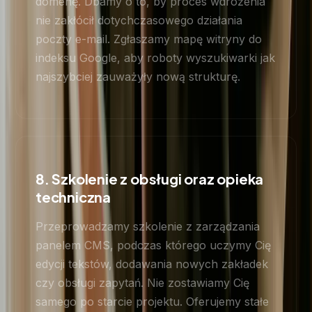
domenę. Dbamy o to, by proces wdrożenia
nie zakłócił dotychczasowego działania
poczty e-mail. Zgłaszamy mapę witryny do
indeksu Google, aby roboty wyszukiwarki jak
najszybciej zauważyły nową strukturę.
8. Szkolenie z obsługi oraz opieka
techniczna
Przeprowadzamy szkolenie z zarządzania
panelem CMS, podczas którego uczymy Cię
edycji tekstów, dodawania nowych zakładek
czy obsługi zapytań. Nie zostawiamy Cię
samego po starcie projektu. Oferujemy stałe