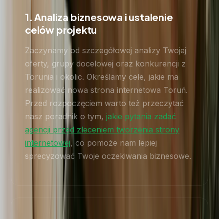
1. Analiza biznesowa i ustalenie
celów projektu
Zaczynamy od szczegółowej analizy Twojej
oferty, grupy docelowej oraz konkurencji z
Torunia i okolic. Określamy cele, jakie ma
realizować nowa strona internetowa Toruń.
Przed rozpoczęciem warto też przeczytać
nasz poradnik o tym,
jakie pytania zadać
agencji przed zleceniem tworzenia strony
internetowej
, co pomoże nam lepiej
sprecyzować Twoje oczekiwania biznesowe.