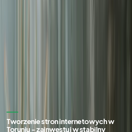
Zadowolonych klientów
98%
Czas odpowiedzi na zgłoszenie
24h
Bezpłatna wycena w 24h
Zostaw kontakt - oddzwonimy z konkretną propozycją.
Imię i nazwisko *
Adres email *
Numer telefonu *
* Wymagane pola
Wyślij zapytanie
Bez zobowiązań. Odpowiadamy w ciągu 24 godzin.
Tworzenie stron internetowych w
Toruniu - zainwestuj w stabilny