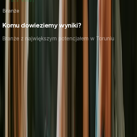
Branże
Komu dowieziemy wyniki?
Branże z największym potencjałem
w Toruniu