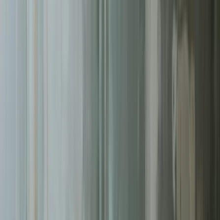
Pomagamy firmom
w Toruniu
rosnąć dzięki profesjonalnym
usługom
kampanie google ads
. Skoncentrowane działania,
mierzalne rezultaty.