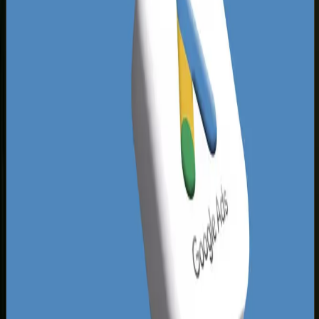
rażące błędy toruńskich firm. Wiele z nich kieruje
reklamy na ogólne słowa kluczowe bez określenia
intencji zakupowej użytkownika lub całkowicie
ignoruje wykluczające słowa kluczowe.
Przykładowo, mechanik samochodowy z
Bydgoskiego Przedmieścia może płacić za
kliknięcia osób szukających darmowych
poradników naprawy auta, zamiast trafiać do
kierowców szukających pomocy drogowej tu i
teraz. Rozważając
wybór między SEO a Google
Ads
, warto pamiętać, że reklamy płatne dają
natychmiastową odpowiedź na zapotrzebowanie
rynku, co pozwala przetestować opłacalność
poszczególnych usług przed zaangażowaniem
dużych środków w długofalowe działania.