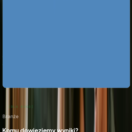
Za darmo
Pobierz ebooka
Dlaczego Twoja firma nie ma zapytań z Google?
Pobierz
za darmo
Mapa pozyskiwania klientów z internetu
Pobierz za
darmo
Google Ads bez przepalania budżetu
Pobierz za darmo
Zobacz wszystkie ebooki
Branże
Komu dowieziemy wyniki?