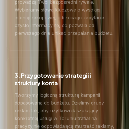
prowadzą Twoi bezpośredni rywale.
Wybieramy słowa kluczowe o wysokiej
intencji zakupowej, odrzucając zapytania
czysto informacyjne, co pozwala od
pierwszego dnia unikać przepalania budżetu.
3. Przygotowanie strategii i
struktury konta
Tworzymy logiczną strukturę kampanii
dopasowaną do budżetu. Dzielimy grupy
reklam tak, aby użytkownik szukający
konkretnej usługi w Toruniu trafiał na
precyzyjnie odpowiadającą mu treść reklamy,