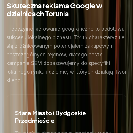
Skuteczna reklama Google w
dzielnicach Torunia
Precyzyjne kierowanie geograficzne to podstawa
sukcesu lokalnego biznesu. Toruń charakteryzuje
się zróżnicowanym potencjałem zakupowym
poszczególnych rejonów, dlatego nasze
kampanie SEM dopasowujemy do specyfiki
lokalnego rynku i dzielnic, w których działają Twoi
klienci.
Stare Miasto i Bydgoskie
Przedmieście