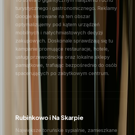
To strefa o gigantycznym natężeniu ruchu
turystycznego i gastronomicznego. Reklamy
Google kierowane na ten obszar
optymalizujemy pod kątem urządzeń
mobilnych i natychmiastowych decyzji
zakupowych. Doskonale sprawdzają się tu
kampanie promujące restauracje, hotele,
usługi przewodnickie oraz lokalne sklepy
pamiątkowe, trafiając bezpośrednio do osób
spacerujących po zabytkowym centrum.
Rubinkowo i Na Skarpie
Największe toruńskie sypialnie, zamieszkane