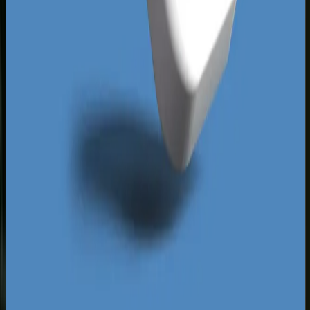
Dodatkowym wyzwaniem jest bliskie sąsiedztwo
Bydgoszczy, co często powoduje nakładanie się
obszarów dotarcia kampanii i sztuczne zawyżanie
stawek za kliknięcie (CPC) przez agencje
stosujące zbyt szerokie targetowanie. Kluczem
do sukcesu w Toruniu jest precyzyjne odcięcie
obszarów, które nie przynoszą zysku, i skupienie
się na dzielnicach o najwyższym potencjale
zakupowym. Wykorzystanie kampanii lokalnych,
precyzyjnego geofencingu oraz inteligentnych
strategii ustalania stawek pozwala małym
toruńskim firmom skutecznie rywalizować z
ogólnopolskimi sieciami handlowymi i
usługowymi.