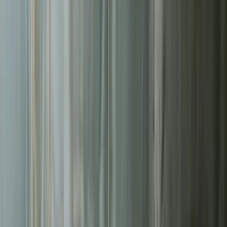
Liderzy
w Toruniu
Nie pozwalaj konkurencji zajmować najlepszych miejsc.
Systematyczne działania pozwolą Ci zbudować trwałą przewagę na
rynku
w Toruniu
.
Średni ROAS kampanii
3.2x
Redukcja kosztu konwersji
-42%
Zarządzanych kampanii
200+
Czas reakcji (Pakiet Pro)
<8h
Bezpłatna wycena w 24h
Zostaw kontakt - oddzwonimy z konkretną propozycją.
Imię i nazwisko *
Adres email *
Numer telefonu *
* Wymagane pola