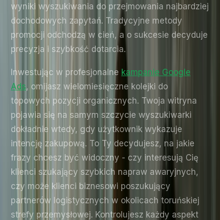
wyniki wyszukiwania do przejmowania najbardziej
dochodowych zapytań. Tradycyjne metody
promocji odchodzą w cień, a o sukcesie decyduje
precyzja i szybkość dotarcia.
Inwestując w profesjonalne
kampanie Google
Ads
, omijasz wielomiesięczne kolejki do
topowych pozycji organicznych. Twoja witryna
pojawia się na samym szczycie wyszukiwarki
dokładnie wtedy, gdy użytkownik wykazuje
intencję zakupową. To Ty decydujesz, na jakie
frazy chcesz być widoczny - czy interesują Cię
klienci szukający szybkich napraw awaryjnych,
czy może klienci biznesowi poszukujący
partnerów logistycznych w okolicach toruńskiej
strefy przemysłowej. Kontrolujesz każdy aspekt