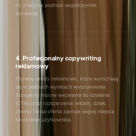
co znacznie podnosi współczynnik
konwersji.
4. Profesjonalny copywriting
reklamowy
Piszemy teksty reklamowe, które wyróżniają
się w płatnych wynikach wyszukiwania.
Stosujemy mocne wezwania do działania
(CTA) oraz rozszerzenia reklam, dzięki
czemu Twoja oferta zajmuje więcej miejsca
na ekranie użytkownika.