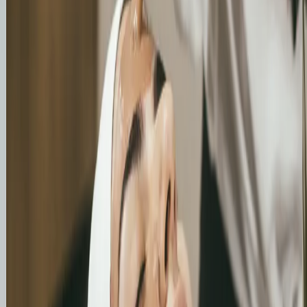
Skuteczny
Dostęp
Mierzalne
powrót
do
i w
klientów
różnorodnych
pełni
dzięki
formatów
transparen
remarketingowi
reklamowych
wyniki
Klienci,
Promujemy
Wiesz
którzy
Twój
dokładnie,
odwiedzili
biznes
ile
Twoją
za
kosztowało
stronę
pomocą
pozyskanie
na
klasycznych
każdego
smartfonie
reklam
klienta
podczas
tekstowych,
wysyłającego
spaceru
graficznych
zapytanie