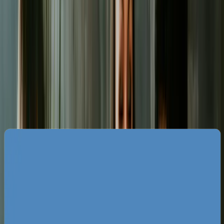
Specyfika rynku reklam Google w
Toruniu
Rynek reklamowy w Toruniu charakteryzuje się
ogromną polaryzacją. Z jednej strony mamy