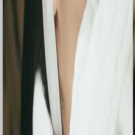
miesiąc. Strona zanotowała kilkukrotny wzrost w
liczbie kliknięć i wyświetleń, potwierdzając
skuteczność wprowadzonych poprawek
technicznych i treściowych.
Bling&Bliss
Optymalizacja wizytówki Google i pozycjonowanie
lokalne salonu Bling&Bliss
Szczegółowa optymalizacja wizytówki Google
Business Profile dla gabinetu piercingu i zabiegów
estetycznych z ukierunkowaniem na kluczowe frazy
lokalne.
Kosmetolog Rosanna
Profesjonalny profil Google i pozycjonowanie lokalne