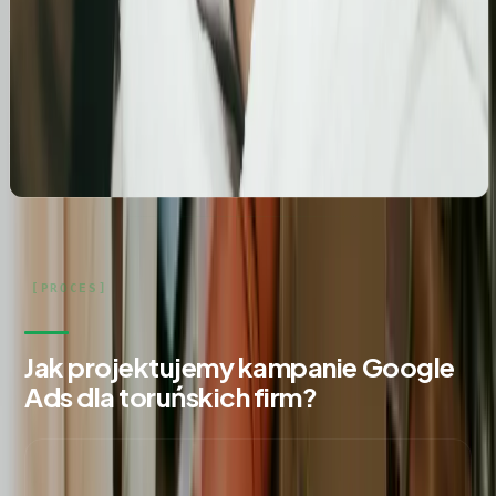
salonu kosmetologicznego
Zbudowanie i optymalizacja wizytówki Google dla
gabinetu kosmetologicznego Rosanna. Pełne
wdrożenie wizytówki, spójność NAP oraz integracja z
profilami społecznościowymi i stroną www.
Jak projektujemy kampanie Google
Ads dla toruńskich firm?