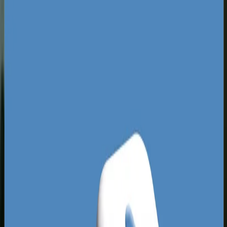
bardzo silny sektor turystyczny i gastronomiczny
skupiony wokół wpisanego na listę UNESCO
Starego Miasta, gdzie konkurencja o uwagę
turystów zagranicznych i krajowych jest
niezwykle agresywna. Z drugiej strony
dynamicznie rozwijają się branże usługowe,
medyczne oraz deweloperskie na osiedlach
takich jak Jar czy Stawki. Taka struktura wymaga
od lokalnych przedsiębiorców stosowania
zaawansowanych metod targetowania
geograficznego i demograficznego, aby nie
przepłacać za wyświetlenia użytkownikom, którzy
nigdy nie skorzystają z oferty.
Analizując lokalne płatne wyniki, łatwo dostrzec