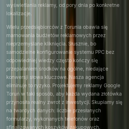
wyświetlania reklamy, od pory dnia po konkretne
lokalizacje.
Wielu przedsiębiorców z Torunia obawia się
marnowania budżetów reklamowych przez
nieprzemyślane kliknięcia. Słusznie, bo
samodzielne konfigurowanie systemu PPC bez
odpowiedniej wiedzy często kończy się
przepalaniem środków na ogólne, niedające
konwersji słowa kluczowe. Nasza agencja
eliminuje to ryzyko. Projektujemy reklamy Google
Toruń w taki sposób, aby każda wydana złotówka
przynosiła realny zwrot z inwestycji. Skupiamy się
na twardych danych: liczbie przesłanych
formularzy, wykonanych telefonów oraz
sfinalizowanych koszyków zakupowych.