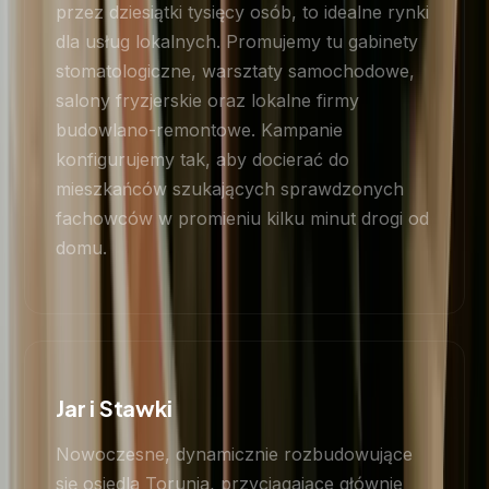
przez dziesiątki tysięcy osób, to idealne rynki
dla usług lokalnych. Promujemy tu gabinety
stomatologiczne, warsztaty samochodowe,
salony fryzjerskie oraz lokalne firmy
budowlano-remontowe. Kampanie
konfigurujemy tak, aby docierać do
mieszkańców szukających sprawdzonych
fachowców w promieniu kilku minut drogi od
domu.
Jar i Stawki
Nowoczesne, dynamicznie rozbudowujące
się osiedla Torunia, przyciągające głównie