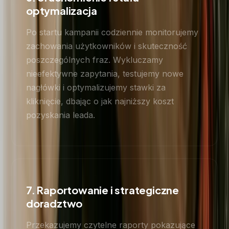
optymalizacja
Po startu kampanii codziennie monitorujemy
zachowania użytkowników i skuteczność
poszczególnych fraz. Wykluczamy
nieefektywne zapytania, testujemy nowe
nagłówki i optymalizujemy stawki za
kliknięcie, dbając o jak najniższy koszt
pozyskania leada.
7. Raportowanie i strategiczne
doradztwo
Przekazujemy czytelne raporty pokazujące