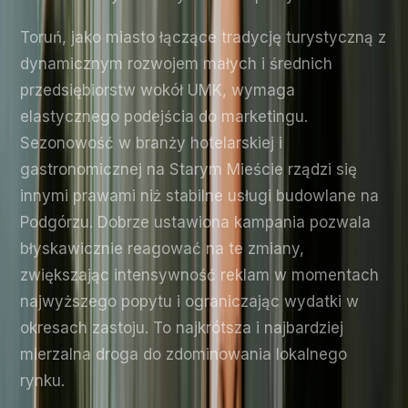
Toruń, jako miasto łączące tradycję turystyczną z
dynamicznym rozwojem małych i średnich
przedsiębiorstw wokół UMK, wymaga
elastycznego podejścia do marketingu.
Sezonowość w branży hotelarskiej i
gastronomicznej na Starym Mieście rządzi się
innymi prawami niż stabilne usługi budowlane na
Podgórzu. Dobrze ustawiona kampania pozwala
błyskawicznie reagować na te zmiany,
zwiększając intensywność reklam w momentach
najwyższego popytu i ograniczając wydatki w
okresach zastoju. To najkrótsza i najbardziej
mierzalna droga do zdominowania lokalnego
rynku.