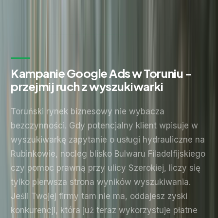
Wyślij zapytanie
Bez zobowiązań. Odpowiadamy w ciągu 24 godzin.
Kampanie Google Ads w Toruniu -
przejmij ruch z wyszukiwarki
Toruński rynek biznesowy nie wybacza
bezczynności. Gdy potencjalny klient wpisuje w
wyszukiwarkę zapytanie o usługi hydrauliczne na
Rubinkowie, nocleg blisko Bulwaru Filadelfijskiego
czy pomoc prawną przy ulicy Szerokiej, liczy się
tylko pierwsza strona wyników wyszukiwania.
Jeśli Twojej firmy tam nie ma, oddajesz zyski
konkurencji, która już teraz wykorzystuje płatne