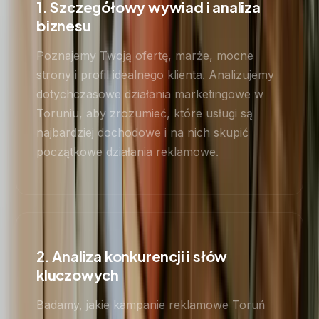
1. Szczegółowy wywiad i analiza
biznesu
Poznajemy Twoją ofertę, marże, mocne
strony i profil idealnego klienta. Analizujemy
dotychczasowe działania marketingowe w
Toruniu, aby zrozumieć, które usługi są
najbardziej dochodowe i na nich skupić
początkowe działania reklamowe.
2. Analiza konkurencji i słów
kluczowych
Badamy, jakie kampanie reklamowe Toruń