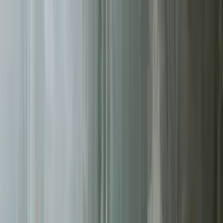
Sprawdź, czy Twoja firma istnieje w AI!
Odbierz darmową
analizę
Jesteś w AI? Sprawdź!
Analiza
digitay
.
oferta
partnerstwo
blog
historie współpracy
ebooki
o nas
bezpłatna konsultacja
Przewiń w dół
Strona główna
/
Kampanie Google Ads
/
Toruń
Kampanie Google Ads
w Toruniu
.