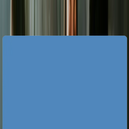
Specyfika rynku reklam Google w
Kielcach
Świętokrzyski rynek charakteryzuje się
ogromnym zagęszczeniem firm z sektora
budowlanego, montażowego, usług
transportowych oraz rzemiosła. Dodatkowo
obecność Targów Kielce generuje specyficzny
popyt na usługi okołotargowe, takie jak logistyka,