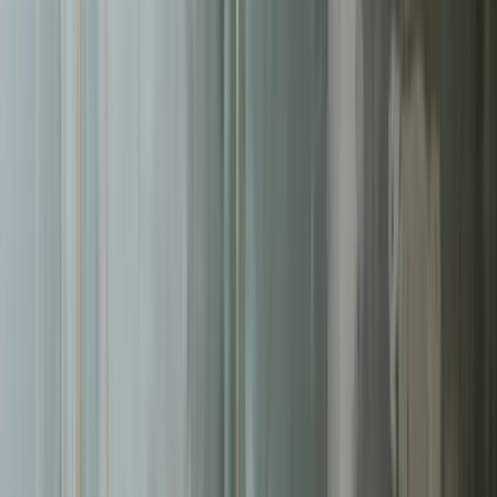
Pomagamy firmom
w Kielcach
rosnąć dzięki profesjonalnym
usługom
kampanie google ads
. Skoncentrowane działania,
mierzalne rezultaty.