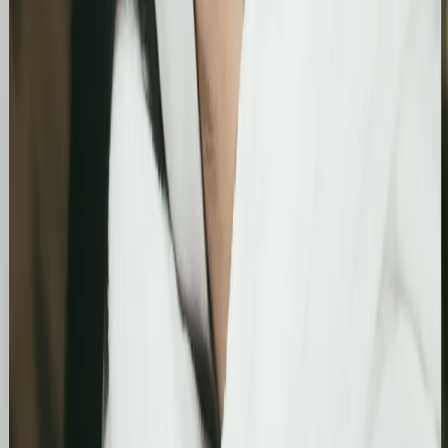
technicznych i treściowych.
Bling&Bliss
Optymalizacja wizytówki Google i pozycjonowanie
lokalne salonu Bling&Bliss
Szczegółowa optymalizacja wizytówki Google
Business Profile dla gabinetu piercingu i zabiegów
estetycznych z ukierunkowaniem na kluczowe frazy
lokalne.
Kosmetolog Rosanna
Profesjonalny profil Google i pozycjonowanie lokalne
salonu kosmetologicznego
Zbudowanie i optymalizacja wizytówki Google dla