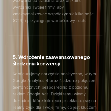
wezwania do działania oraz unikalne
wyróżniki Twojej firmy, aby
zmaksymalizować współczynnik klikalności
(CTR) i przyciągnąć wartościowy ruch.
5. Wdrożenie zaawansowanego
śledzenia konwersji
Konfigurujemy narzędzia analityczne, w tym
Google Analytics 4 oraz śledzenie połączeń
telefonicznych bezpośrednio z poziomu
reklam Google Ads. Dzięki temu wiemy
dokładnie, które kliknięcia przekładają się na
realny zysk dla Twojej firmy, co jest kluczem