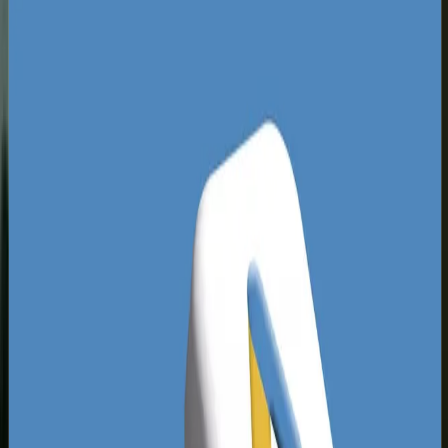
catering, systemy wystawiennicze czy
krótkoterminowy wynajem apartamentów.
Lokalne wyniki wyszukiwania na frazy związane z
tymi branżami są niezwykle nasycone, a
tradycyjna rywalizacja organiczna bywa bardzo
kosztowna. Wiele firm podejmuje
wybór między
pozycjonowaniem a płatnymi reklamami
, próbując
za wszelką cenę prześcignąć rywali, jednak to
precyzyjnie zoptymalizowane kampanie PPC
przynoszą natychmiastową przewagę w
okresach największej koniunktury.
Analiza zachowań reklamowych w Kielcach
wykazuje, że lokalni przedsiębiorcy często
popełniają kardynalne błędy w samodzielnym
prowadzeniu działań. Kampanie są ustawiane