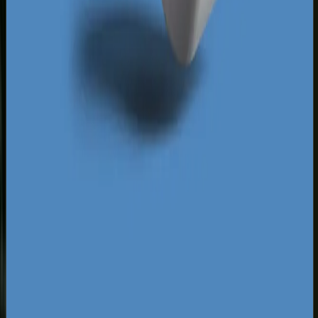
remarketing. Oznacza to, że mniejszy lokalny
biznes z Kielc, dysponując nawet skromniejszym
budżetem, może skutecznie konkurować z
gigantami. Kluczem do sukcesu w tym krajobrazie
jest unikalna strategia wykluczania nietrafnych
fraz oraz budowanie komunikatów, które trafiają
bezpośrednio w lokalne potrzeby mieszkańców
Kielc i okolicznych powiatów.
Za darmo
Pobierz ebooka
Dlaczego Twoja firma nie ma zapytań z Google?
Pobierz
za darmo
Mapa pozyskiwania klientów z internetu
Pobierz za