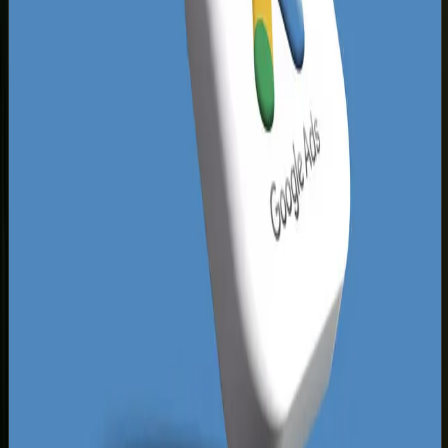
chaotycznie, bez wykluczeń ogólnych fraz, co
prowadzi do marnowania budżetu na zapytania
niemające charakteru sprzedażowego. Na
przykład kieleckie salony fryzjerskie czy serwisy
samochodowe płacą za kliknięcia osób
szukających darmowych porad, a nierzadko
pomijają użytkowników gotowych na
natychmiastowy zakup. Istnieje tu ogromna luka
rynkowa dla marek, które wdrożą profesjonalną
strukturę konta, precyzyjne śledzenie konwersji i
dopasowane strony docelowe.
Dominujący gracze w regionie opierają swoje
kampanie na przestarzałych schematach, rzadko
korzystając z zaawansowanych formatów takich
jak reklamy Performance Max czy dynamiczny