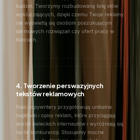
budżet. Tworzymy rozbudowaną listę słów
wykluczających, dzięki czemu Twoje reklamy
nie wyświetlą się osobom poszukującym
darmowych rozwiązań czy ofert pracy w
Kielcach.
4. Tworzenie perswazyjnych
tekstów reklamowych
Nasi copywritery przygotowują unikalne
nagłówki i opisy reklam, które przyciągają
wzrok kieleckich internautów i wyróżniają się
na tle konkurencji. Stosujemy mocne