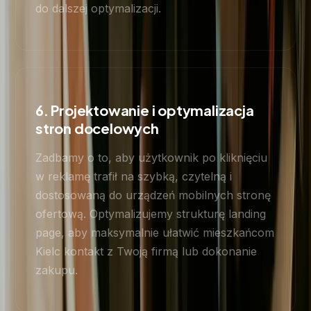
do dalszej optymalizacji.
6. Projektowanie i optymalizacja
stron docelowych
Zadbamy o to, aby użytkownik po kliknięciu
w reklamę trafił na szybką, czytelną i
dostosowaną do urządzeń mobilnych stronę
ofertową. Optymalizujemy strukturę landing
page, aby maksymalnie ułatwić mieszkańcom
Kielc kontakt z Twoją firmą lub dokonanie
zakupu.