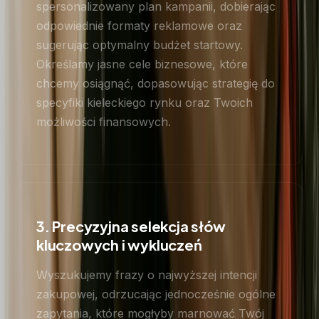
spersonalizowany plan kampanii, dobierając
odpowiednie formaty reklamowe oraz
sugerując optymalny budżet startowy.
Określamy jasne cele biznesowe, które
chcemy osiągnąć, dopasowując strategię do
specyfiki kieleckiego rynku oraz Twoich
możliwości finansowych.
3. Precyzyjna selekcja słów
kluczowych i wykluczeń
Wyszukujemy frazy o najwyższej intencji
zakupowej, odrzucając jednocześnie ogólne
zapytania, które mogłyby marnować Twój