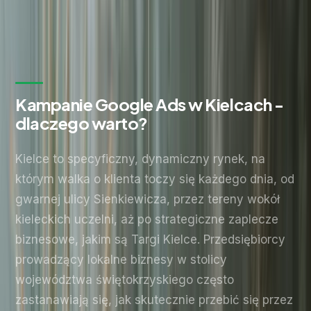
Wyślij zapytanie
Bez zobowiązań. Odpowiadamy w ciągu 24 godzin.
Kampanie Google Ads w Kielcach -
dlaczego warto?
Kielce to specyficzny, dynamiczny rynek, na
którym walka o klienta toczy się każdego dnia, od
gwarnej ulicy Sienkiewicza, przez tereny wokół
kieleckich uczelni, aż po strategiczne zaplecze
biznesowe, jakim są Targi Kielce. Przedsiębiorcy
prowadzący lokalne biznesy w stolicy
województwa świętokrzyskiego często
zastanawiają się, jak skutecznie przebić się przez