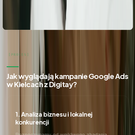
gabinetu kosmetologicznego Rosanna. Pełne
wdrożenie wizytówki, spójność NAP oraz integracja z
profilami społecznościowymi i stroną www.
Jak wyglądają kampanie Google Ads
w Kielcach z Digitay?
1. Analiza biznesu i lokalnej
konkurencji
Rozpoczynamy od wnikliwego zbadania