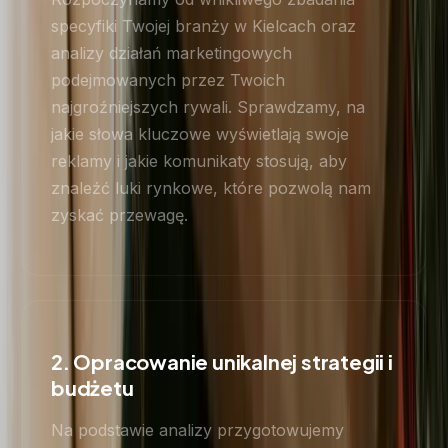
specyfiki Twojej branży w Kielcach oraz
analizy działań marketingowych
podejmowanych przez Twoich
najgroźniejszych rywali. Sprawdzamy, na
jakie słowa kluczowe wyświetlają swoje
reklamy i jakie komunikaty stosują, aby
znaleźć luki rynkowe, które pozwolą nam
zyskać przewagę.
2. Opracowanie unikalnej strategii i
budżetu
Na podstawie analizy przygotowujemy