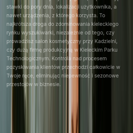
stawki do pory dnia, lokalizacji użytkownika, a
nawet urządzenia, z którego korzysta. To
najkrótsza droga do zdominowania kieleckiego
rynku wyszukiwarki, niezależnie od tego, czy
prowadzisz salon kosmetyczny przy Kadzielni,
czy dużą firmę produkcyjną w Kieleckim Parku
Technologicznym. Kontrola nad procesem
pozyskiwania klientów przechodzi całkowicie w
Twoje ręce, eliminując niepewność i sezonowe
przestojów w biznesie.