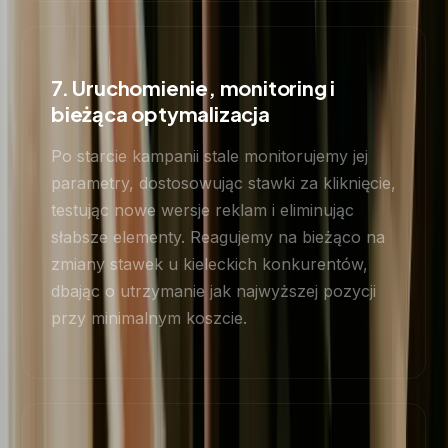
7. Uruchomienie, monitoring i
bieżąca optymalizacja
Po starcie kampanii stale monitorujemy jej
parametry, dostosowując stawki za kliknięcie,
testując nowe wersje reklam i eliminując
słabsze elementy. Reagujemy na bieżąco na
zmiany stawek u kieleckich konkurentów,
dbając o utrzymanie jak najwyższej pozycji
przy minimalnym koszcie.