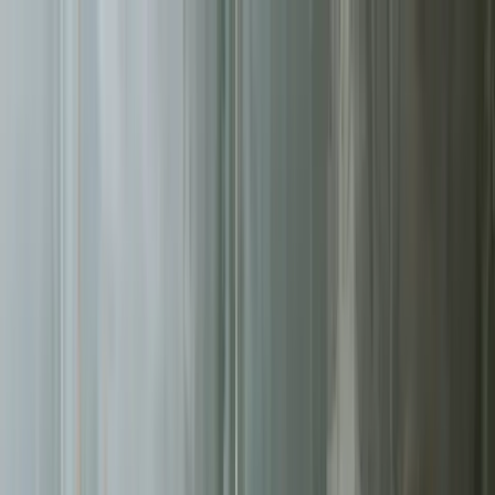
Sprawdź, czy Twoja firma istnieje w AI!
Odbierz darmową
analizę
Jesteś w AI? Sprawdź!
Analiza
digitay
.
oferta
partnerstwo
blog
historie współpracy
ebooki
o nas
bezpłatna konsultacja
Przewiń w dół
Strona główna
/
Kampanie Google Ads
/
Kielce
Kampanie Google Ads
w Kielcach
.