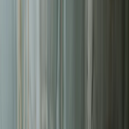
Liderzy
w Kielcach
Nie pozwalaj konkurencji zajmować najlepszych miejsc.
Systematyczne działania pozwolą Ci zbudować trwałą przewagę na
rynku
w Kielcach
.
Średni ROAS kampanii
3.2x
Redukcja kosztu konwersji
-42%
Zarządzanych kampanii
200+
Czas reakcji (Pakiet Pro)
<8h
Bezpłatna wycena w 24h
Zostaw kontakt - oddzwonimy z konkretną propozycją.
Imię i nazwisko *
Adres email *
Numer telefonu *
* Wymagane pola