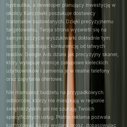
hydraulika, a deweloper planujący inwestycję w
okolicy Karczówki poszukuje dostawcy
materiałów budowlanych. Dzięki precyzyjnemu
targetowaniu, Twoja strona wyświetli się na
samym szczycie wyszukiwarki dokładnie tym
osobom, odcinając konkurencję od łatwych
leadów. Google Ads działa jak precyzyjny skaner,
który wyłapuje intencje zakupowe kieleckich
użytkowników i zamienia je w realne telefony
oraz zapytania ofertowe.
Nie marnujesz budżetu na przypadkowych
odbiorców, którzy nie mieszkają w regionie
świętokrzyskim ani nie szukają Twoich
specyficznych usług. Płatna reklama pozwala
kontrolować każdy wydany grosz, dopasowując