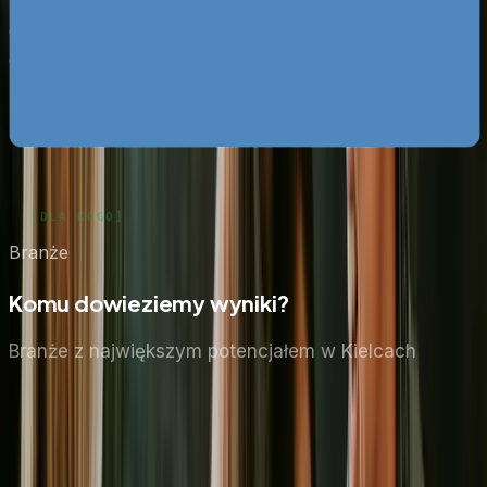
darmo
Google Ads bez przepalania budżetu
Pobierz za darmo
Zobacz wszystkie ebooki
Branże
Komu dowieziemy wyniki?
Branże z największym potencjałem
w Kielcach