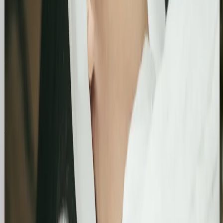
rynku.
Case Studies
Zobacz, jak pomogliśmy innym
Similimum
Skokowy wzrost widoczności organicznej:
Zwiększenie kliknięć z Google o 739%
Podsumowanie działań SEO za jeden bardzo mocny
miesiąc. Strona zanotowała kilkukrotny wzrost w
liczbie kliknięć i wyświetleń, potwierdzając
skuteczność wprowadzonych poprawek