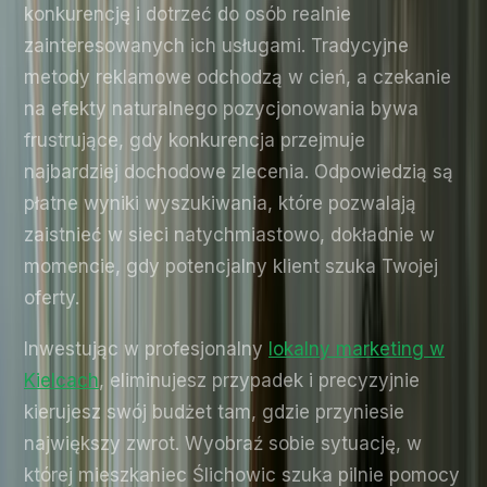
konkurencję i dotrzeć do osób realnie
zainteresowanych ich usługami. Tradycyjne
metody reklamowe odchodzą w cień, a czekanie
na efekty naturalnego pozycjonowania bywa
frustrujące, gdy konkurencja przejmuje
najbardziej dochodowe zlecenia. Odpowiedzią są
płatne wyniki wyszukiwania, które pozwalają
zaistnieć w sieci natychmiastowo, dokładnie w
momencie, gdy potencjalny klient szuka Twojej
oferty.
Inwestując w profesjonalny
lokalny marketing w
Kielcach
, eliminujesz przypadek i precyzyjnie
kierujesz swój budżet tam, gdzie przyniesie
największy zwrot. Wyobraź sobie sytuację, w
której mieszkaniec Ślichowic szuka pilnie pomocy