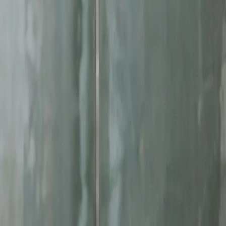
ę
Jesteś w AI? Sprawdź!
Analiza
ampanie google ads
. Skoncentrowane działania, mierzalne rezultaty.