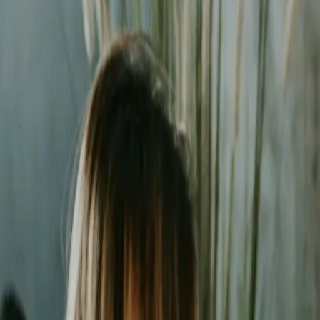
Liderzy
w Opolu
Nie pozwalaj konkurencji zajmować najlepszych miejsc. Systematyc
Średni ROAS kampanii
3.2x
Redukcja kosztu konwersji
-42%
Zarządzanych kampanii
200+
Czas reakcji (Pakiet Pro)
<8h
Bezpłatna wycena w 24h