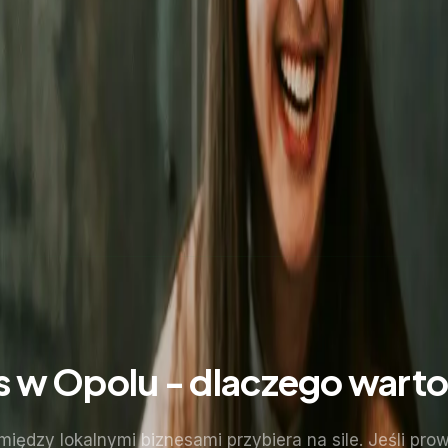
 w Opolu - dlaczego wart
iędzy lokalnymi biznesami przybiera na sile. Jeśli prow