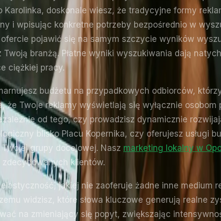
Karolinka, doskonale wiesz, że tradycyjne formy rekla
fony i wpisując konkretne potrzeby bezpośrednio w wys
j ofercie pojawić się na samym szczycie wyników wys
z Twoją branżą. Płatne wyniki wyszukiwania dają naty
 ciężkiej pracy.
marnujesz budżetu na przypadkowych odbiorców, którzy 
ia, że Twoje reklamy wyświetlają się wyłącznie osobo
Niezależnie od tego, czy prowadzisz dynamicznie rozwij
giczny blisko Placu Kopernika, czy oferujesz usługi b
 Twojej grupy docelowej. Nasz
marketing lokalny w Opo
d zdecydowanych klientów.
i elastyczność, jakiej nie zaoferuje żadne inne mediu
 czemu widzisz, które słowa kluczowe generują realne zy
ać na zmieniający się popyt, zwiększając intensywnoś