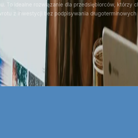
. To idealne rozwiązanie dla przedsiębiorców, którzy 
rotu z inwestycji bez podpisywania długoterminowych
lam Google w Opolu