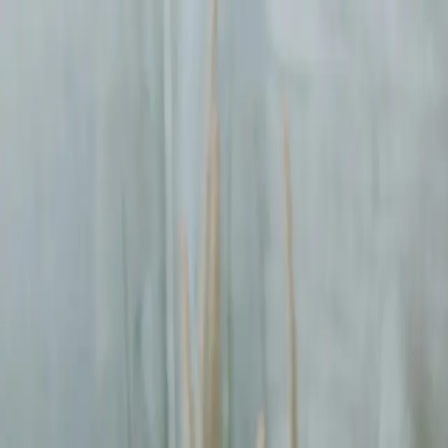
Sprawdź, czy Twoja firma istnieje w AI!
Odbierz darmową analiz
digitay
.
oferta
partnerstwo
blog
historie współpracy
ebooki
o nas
bezpłatna konsultacja
Przewiń w dół
Strona główna
/
Kampanie Google Ads
/
Opole
Kampanie Google Ads
w Opolu
.
Pomagamy firmom
w Opolu
rosnąć dzięki profesjonalnym usługom
k