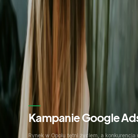
Zostaw kontakt - oddzwonimy z konkretną propozycją.
Imię i nazwisko *
Adres email *
Numer telefonu *
* Wymagane pola
Wyślij zapytanie
Bez zobowiązań. Odpowiadamy w ciągu 24 godzin.
Kampanie Google Ads
Rynek w Opolu tętni życiem, a konkurencja m