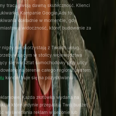
my tracą swoją dawną skuteczność. Klienci
zukiwarkę. Kampanie Google Ads to
zukiwania dokładnie w momencie, gdy
chmiastową widoczność, której budowanie za
nigdy nie skorzystają z Twoich usług.
m przebywającym w stolicy województwa
ający się warsztat samochodowy przy ulicy
udowlane na terenie całego regionu, system
lu
koncentruje się na pozyskiwaniu
m reklamowe. Każda złotówka wydana na
ski, a które jedynie przepalają Twój budżet
ć wyświetlania reklam w sezonie lub