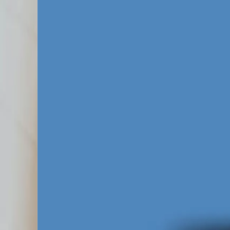
Opole charakteryzuje się niezwykle specyf
produkcyjne, firmy usługowe oraz dynamiczn
przestarzałych metodach lub prowadzi chao
biznesu. Najbardziej agresywną walkę o kli
stomatologia oraz pomoc prawna, gdzie staw
zoptymalizowanej kampanii. Analiza konkur
na niedostosowane strony główne zamiast 
Kluczem do sukcesu w opolskich wynikach wy
charakterze lokalnym oraz intencji zakupowe
jak Groszowice, Chmielowice czy Bierkowic
kampanii. Ponadto bliskość aglomeracji śląs
graczami, co ułatwia profesjonalne targeto
że Twoja firma nie zostanie zepchnięta n
konkurować na równych warunkach z rynko