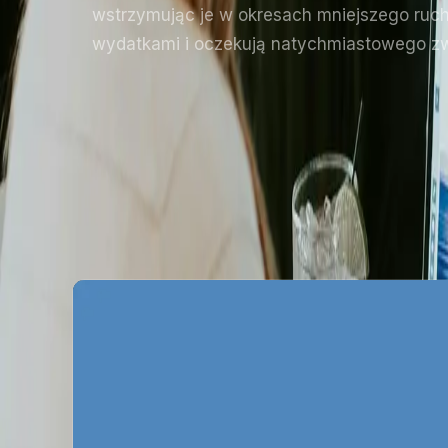
wstrzymując je w okresach mniejszego ruchu
wydatkami i oczekują natychmiastowego zw
Specyfika rynku rek