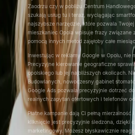
Zaodrzu czy w pobliżu Centrum Handlowego 
szukają usług tu i teraz, wyciągając smart
najszybsze narzędzie, które pozwala Twoje
mieszkaniec Opola wpisuje frazy związane 
pomocą innych metod zajęłoby całe miesiące
Inwestując w reklamy Google w Opolu, nie 
Precyzyjne kierowanie geograficzne spraw
opolskiego lub jej najbliższych okolicach. 
Budowlanych, nowoczesny gabinet stomatolo
Google Ads pozwala precyzyjnie dotrzeć do
realnych zapytań ofertowych i telefonów o
Płatne kampanie dają Ci pełną mierzalność 
kliknięcie jest precyzyjnie śledzona, dzięki
marketingowy. Możesz błyskawicznie reagow