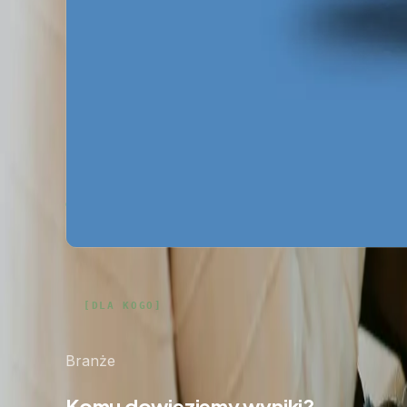
Za darmo
Pobierz ebooka
Dlaczego Twoja firma nie ma zapytań z Google?
P
Mapa pozyskiwania klientów z internetu
Pobierz 
Google Ads bez przepalania budżetu
Pobierz za
Zobacz wszystkie ebooki
Branże
Komu dowieziemy wyniki?