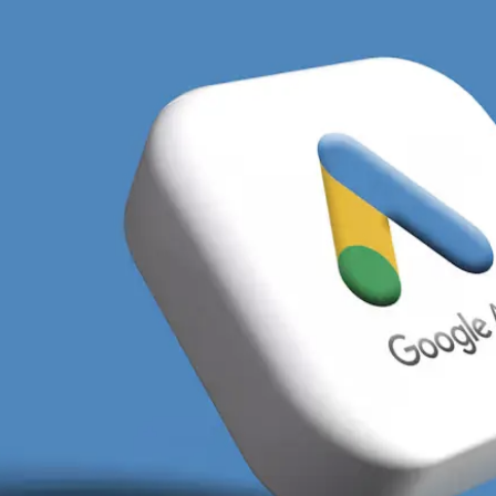
icznym mikroklimatem biznesowym, w którym dominują śr
ie rozwijający się sektor e-commerce. Wiele lokalnych
tyczne działania w mediach społecznościowych, co st
enta w wyszukiwarce widać w branżach takich jak usług
ki za kliknięcie potrafią być wysokie, ale wciąż wyso
encji pokazuje, że wiele podmiotów marnuje budżety na
na dedykowane landing page.
szukiwania jest precyzyjne odcięcie nieefektywnych fr
j. Częstym błędem lokalnych przedsiębiorców jest pomij
e szukają usług blisko swojego miejsca zamieszkania,
kiej i Wrocławia sprawia, że opolskie firmy muszą skut
wanie geograficzne. Podejmując strategiczny
wybór mię
a margines przez ogólnokrajowych konkurentów. System
wymi gigantami.