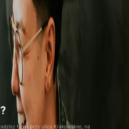
o?
adzisz firmę przy ulicy Krakowskiej, na