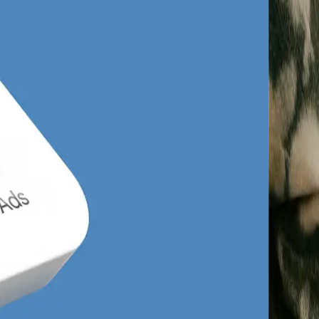
edniej wielkości przedsiębiorstwa
 firm wciąż opiera swoją promocję na
warza ogromną lukę i szansę dla Twojego
i budowlane, montaż klimatyzacji,
ce rentowne przy odpowiednio
 generyczne słowa kluczowe, kierując ruch
az i skupienie się na zapytaniach o
anie faktu, że mieszkańcy dzielnic takich
 co wymaga precyzyjnej segmentacji
ecznie bronić swojego rynku przed większymi
dzy SEO a Google Ads
, zyskujesz pewność,
 PPC pozwala mniejszym markom z Opola