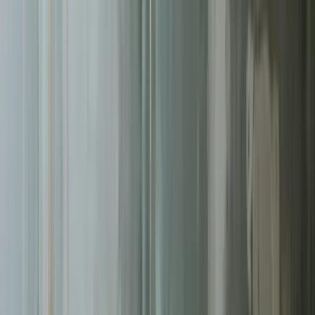
Pomagamy firmom
w Częstochowie
rosnąć dzięki profesjonalnym
usługom
kampanie google ads
. Skoncentrowane działania,
mierzalne rezultaty.