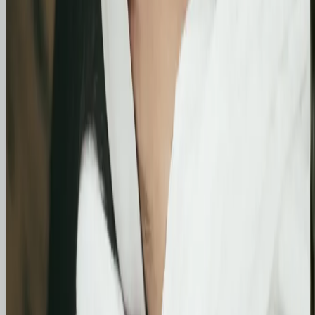
Podsumowanie działań SEO za jeden bardzo mocny
miesiąc. Strona zanotowała kilkukrotny wzrost w
liczbie kliknięć i wyświetleń, potwierdzając
skuteczność wprowadzonych poprawek
technicznych i treściowych.
Bling&Bliss
Optymalizacja wizytówki Google i pozycjonowanie
lokalne salonu Bling&Bliss
Szczegółowa optymalizacja wizytówki Google
Business Profile dla gabinetu piercingu i zabiegów
estetycznych z ukierunkowaniem na kluczowe frazy
lokalne.
Kosmetolog Rosanna