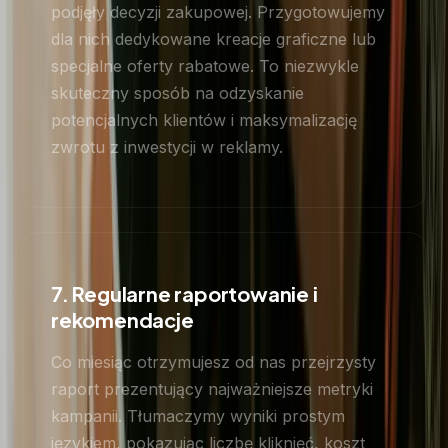
podjęły decyzji zakupowej. Przygotowujemy
dla nich dedykowane kreacje graficzne lub
specjalne oferty rabatowe. To niezwykle
skuteczny sposób na odzyskanie
potencjalnych klientów i maksymalizację
zwrotu z inwestycji w reklamy.
7. Regularne raportowanie i
rekomendacje
Co miesiąc otrzymujesz od nas przejrzysty
raport prezentujący najważniejsze metryki
kampanii. Tłumaczymy wyniki prostym
językiem, pokazując liczbę kliknięć, koszt