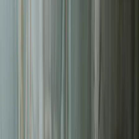
Liderzy
w Częstochowie
Nie pozwalaj konkurencji zajmować najlepszych miejsc.
Systematyczne działania pozwolą Ci zbudować trwałą przewagę na
rynku
w Częstochowie
.
Średni ROAS kampanii
3.2x
Redukcja kosztu konwersji
-42%
Zarządzanych kampanii
200+
Czas reakcji (Pakiet Pro)
<8h
Bezpłatna wycena w 24h
Zostaw kontakt - oddzwonimy z konkretną propozycją.
Imię i nazwisko *
Adres email *
Numer telefonu *
* Wymagane pola