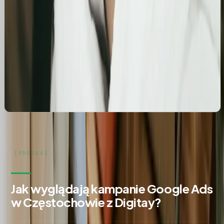
Profesjonalny profil Google i pozycjonowanie lokalne
salonu kosmetologicznego
Zbudowanie i optymalizacja wizytówki Google dla
gabinetu kosmetologicznego Rosanna. Pełne
wdrożenie wizytówki, spójność NAP oraz integracja z
profilami społecznościowymi i stroną www.
Jak wyglądają kampanie Google Ads
w Częstochowie z Digitay?