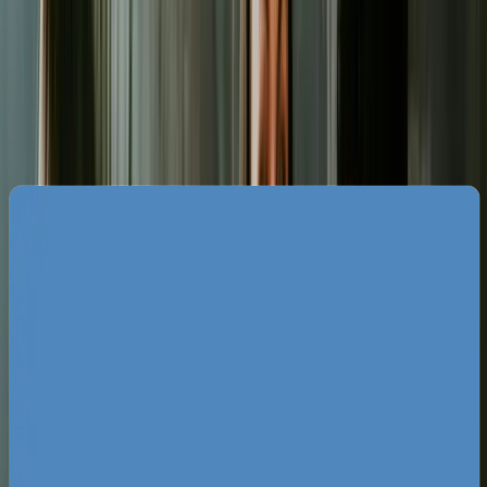
Specyfika rynku reklam Google w
Częstochowie
Częstochowski rynek biznesowy posiada
unikalną, dwutorową charakterystykę. Z jednej
strony mamy ogromny sektor turystyczno-
sakralny skupiony wokół Jasnej Góry, generujący
sezonowy popyt na usługi hotelarskie,