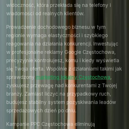
widoczność, która przekłada się na telefony i
wiadomości od realnych klientów.
Prowadzenie dochodowego biznesu w tym
regionie wymaga elastyczności i szybkiego
reagowania na działania konkurencji. Inwestując
w profesjonalne reklamy Google Częstochowa,
precyzyjnie kontrolujesz, komu i kiedy wyświetla
się Twoja oferta. Wspólnie z działaniami takimi jak
sprawdzony
marketing lokalny Częstochowa
,
zyskujesz przewagę nad konkurentami z Twojej
branży. Zamiast liczyć na przypadkowy ruch,
budujesz stabilny system pozyskiwania leadów
sprzedażowych dzień po dniu.
Kampanie PPC Częstochowa eliminują