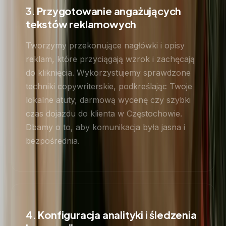
3. Przygotowanie angażujących
tekstów reklamowych
Tworzymy przekonujące nagłówki i opisy
reklam, które przyciągają wzrok i zachęcają
do kliknięcia. Wykorzystujemy sprawdzone
techniki copywriterskie, podkreślając Twoje
lokalne atuty, darmową wycenę czy szybki
czas dojazdu do klienta w Częstochowie.
Dbamy o to, aby komunikacja była jasna i
bezpośrednia.
4. Konfiguracja analityki i śledzenia