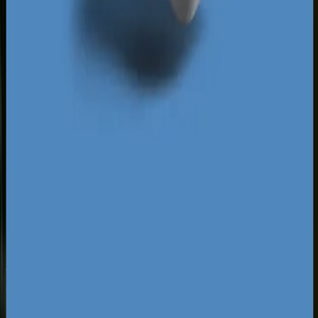
zabezpieczasz ruch z każdego możliwego źródła.
Taki model sprawia, że Twoja firma dominuje
zarówno w wynikach organicznych, jak i
płatnych, budując silny wizerunek lokalnego
lidera, którego nie sposób przeoczyć.
Za darmo
Pobierz ebooka
Dlaczego Twoja firma nie ma zapytań z Google?
Pobierz
za darmo
Mapa pozyskiwania klientów z internetu
Pobierz za
darmo
Google Ads bez przepalania budżetu
Pobierz za darmo