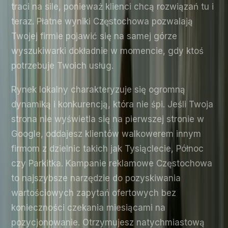
traci na sile, ponieważ klienci chcą rozwiązań tu i
teraz. Płatne wyniki Częstochowa pozwalają
Twojej firmie pojawić się na samej górze
wyszukiwarki dokładnie w momencie, gdy ktoś
potrzebuje Twoich usług.
Rynek lokalny charakteryzuje się ogromną
dynamiką i konkurencją, która nie śpi. Jeśli Twoja
strona nie wyświetla się na pierwszej stronie w
Google, oddajesz klientów walkowerem innym
firmom z dzielnic takich jak Tysiąclecie, Północ
czy Parkitka. Kampanie reklamowe Częstochowa
to najszybsze narzędzie do pozyskiwania
wartościowych zapytań ofertowych bez
konieczności czekania miesiącami na
pozycjonowanie. Otrzymujesz natychmiastową