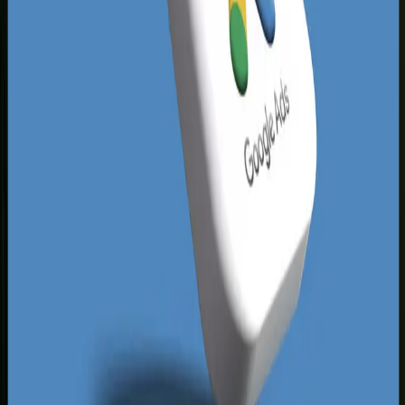
nie dbając o precyzyjne wykluczenia słów czy
odpowiednio zoptymalizowane strony docelowe.
Tworzy to ogromną lukę rynkową dla
przedsiębiorców, którzy podejdą do tematu
analitycznie i wdrożą profesjonalne kampanie
reklamowe. Wykorzystując zaawansowane
kampanie SEM Częstochowa, możesz łatwo
ominąć nieskuteczne działania konkurentów i
przejąć najbardziej rentowne zapytania w swojej
branży.
Decydującym czynnikiem sukcesu na tym rynku
jest integracja różnych kanałów dotarcia.
Decydując się na profesjonalne
pozycjonowanie
stron Częstochowa
i wspierając je precyzyjnie
targetowanymi kampaniami płatnymi,