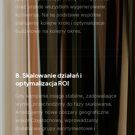
oraz przede wszystkim wygenerowane
konwersje. Na tej podstawie wspólnie
planujemy kolejne kroki i optymalizacje
budżetowe na kolejny okres.
8. Skalowanie działań i
optymalizacja ROI
Gdy kampania osiąga stabilne, zadowalające
wyniki, przechodzimy do fazy skalowania.
Analizujemy nowe obszary geograficzne
wokół Częstochowy, wprowadzamy
dodatkowe grupy asortymentowe i