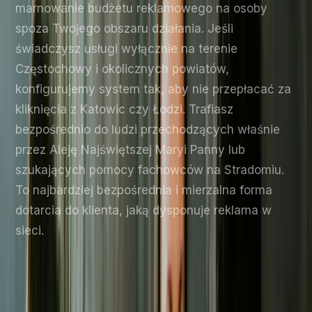
marnowanie budżetu reklamowego na osoby
spoza Twojego obszaru działania. Jeśli
świadczysz usługi wyłącznie na terenie
Częstochowy i okolicznych powiatów,
konfigurujemy system tak, aby nie przepłacać za
kliknięcia z Katowic czy Łodzi. Trafiasz
bezpośrednio do ludzi przechodzących właśnie
przez Aleję Najświętszej Maryi Panny lub
szukających pomocy fachowców na Stradomiu.
To najbardziej bezpośrednia i mierzalna forma
dotarcia do klienta, jaką dysponuje reklama w
sieci.