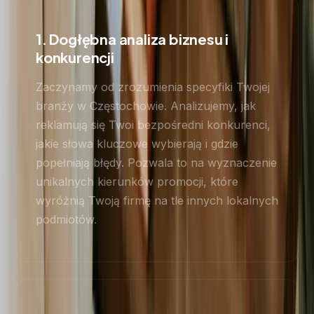
1. Dogłębna analiza biznesu i
konkurencji
Zaczynamy od zrozumienia specyfiki Twojej
branży w Częstochowie. Analizujemy, jak
reklamują się Twoi bezpośredni konkurenci,
jakie słowa kluczowe wybierają i gdzie
popełniają błędy. Pozwala to na wyznaczenie
unikalnych kierunków promocji, które
wyróżnią Twoją firmę na tle innych lokalnych
podmiotów.