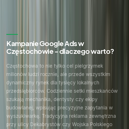
Wyślij zapytanie
Bez zobowiązań. Odpowiadamy w ciągu 24 godzin.
Kampanie Google Ads w
Częstochowie - dlaczego warto?
Częstochowa to nie tylko cel pielgrzymek
milionów ludzi rocznie, ale przede wszystkim
dynamiczny rynek dla tysięcy lokalnych
przedsiębiorców. Codziennie setki mieszkańców
szukają mechanika, dentysty czy ekipy
budowlanej, wpisując precyzyjne zapytania w
wyszukiwarkę. Tradycyjna reklama zewnętrzna
przy ulicy Dekabrystów czy Wojska Polskiego