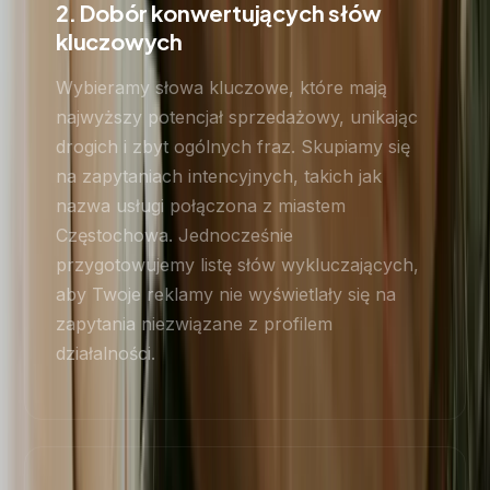
2. Dobór konwertujących słów
kluczowych
Wybieramy słowa kluczowe, które mają
najwyższy potencjał sprzedażowy, unikając
drogich i zbyt ogólnych fraz. Skupiamy się
na zapytaniach intencyjnych, takich jak
nazwa usługi połączona z miastem
Częstochowa. Jednocześnie
przygotowujemy listę słów wykluczających,
aby Twoje reklamy nie wyświetlały się na
zapytania niezwiązane z profilem
działalności.