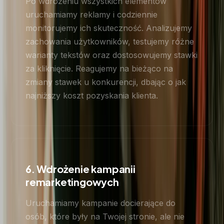
Po wdrożeniu wszystkich elementów
uruchamiamy reklamy i codziennie
monitorujemy ich skuteczność. Analizujemy
zachowania użytkowników, testujemy różne
warianty tekstów oraz dostosowujemy stawki
za kliknięcie. Reagujemy na bieżąco na
zmiany stawek u konkurencji, dbając o jak
najniższy koszt pozyskania klienta.
6. Wdrożenie kampanii
remarketingowych
Uruchamiamy kampanie docierające do
osób, które były na Twojej stronie, ale nie