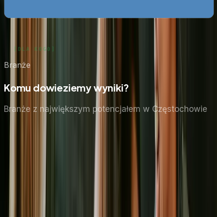
Zobacz wszystkie ebooki
Branże
Komu dowieziemy wyniki?
Branże z największym potencjałem
w Częstochowie