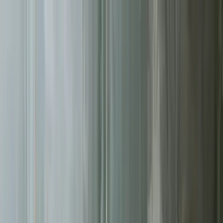
Sprawdź, czy Twoja firma istnieje w AI!
Odbierz darmową
analizę
Jesteś w AI? Sprawdź!
Analiza
digitay
.
oferta
partnerstwo
blog
historie współpracy
ebooki
o nas
bezpłatna konsultacja
Przewiń w dół
Strona główna
/
Kampanie Google Ads
/
Częstochowa
Kampanie Google Ads
w Częstochowie
.