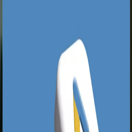
gastronomiczne i pamiątkarskie. Z drugiej strony
prężnie rozwija się tu przemysł metalurgiczny,
szklarski oraz produkcyjny zlokalizowany w
hutniczych rejonach Kucelina i specjalnych
strefach ekonomicznych. Ta dwoistość sprawia,
że lokalne kampanie muszą być precyzyjnie
skrojone albo pod masowego klienta
detalicznego, albo pod wysoce wyspecjalizowany
sektor B2B.
Analiza lokalnych wyników wyszukiwania
pokazuje, że większość częstochowskich firm
reklamuje się w sposób chaotyczny, bazując na
automatycznych ustawieniach Google. Przepalają
cenne budżety na bardzo ogólne frazy kluczowe,