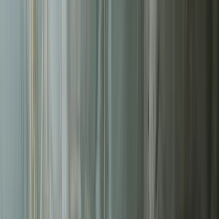
Liderzy
w Białymstoku
Nie pozwalaj konkurencji zajmować najlepszych miejsc.
Systematyczne działania pozwolą Ci zbudować trwałą przewagę na
rynku
w Białymstoku
.
Średni ROAS kampanii
3.2x
Redukcja kosztu konwersji
-42%
Zarządzanych kampanii
200+
Czas reakcji (Pakiet Pro)
<8h
Bezpłatna wycena w 24h
Zostaw kontakt - oddzwonimy z konkretną propozycją.
Imię i nazwisko *
Adres email *
Numer telefonu *
* Wymagane pola