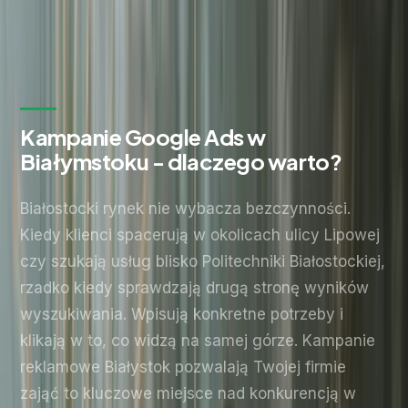
Wyślij zapytanie
Bez zobowiązań. Odpowiadamy w ciągu 24 godzin.
Kampanie Google Ads w
Białymstoku - dlaczego warto?
Białostocki rynek nie wybacza bezczynności.
Kiedy klienci spacerują w okolicach ulicy Lipowej
czy szukają usług blisko Politechniki Białostockiej,
rzadko kiedy sprawdzają drugą stronę wyników
wyszukiwania. Wpisują konkretne potrzeby i
klikają w to, co widzą na samej górze. Kampanie
reklamowe Białystok pozwalają Twojej firmie
zająć to kluczowe miejsce nad konkurencją w