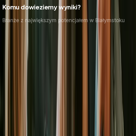
Komu dowieziemy wyniki?
Branże z największym potencjałem
w Białymstoku