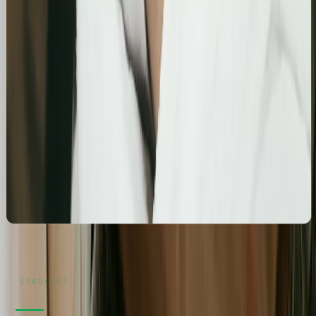
estetycznych z ukierunkowaniem na kluczowe frazy
lokalne.
Kosmetolog Rosanna
Profesjonalny profil Google i pozycjonowanie lokalne
salonu kosmetologicznego
Zbudowanie i optymalizacja wizytówki Google dla
gabinetu kosmetologicznego Rosanna. Pełne
wdrożenie wizytówki, spójność NAP oraz integracja z
profilami społecznościowymi i stroną www.