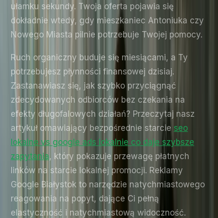
ułamku sekundy. Twoja oferta pojawia się
dokładnie wtedy, gdy mieszkaniec Antoniuka czy
Nowego Miasta pilnie potrzebuje Twojej pomocy.
Ruch organiczny buduje się miesiącami, a Ty
potrzebujesz płynności finansowej dzisiaj.
Zastanawiasz się, jak szybko przyciągnąć
zdecydowanych odbiorców bez czekania na
efekty długofalowych działań? Przeczytaj nasz
artykuł omawiający bezpośrednie starcie
seo
lokalne vs google ads lokalnie co daje szybsze
zapytania
, który pokazuje przewagę płatnych
linków na starcie lokalnej promocji. Reklamy
Google Białystok to narzędzie natychmiastowego
reagowania na popyt, dające Ci pełną
elastyczność i natychmiastową widoczność.