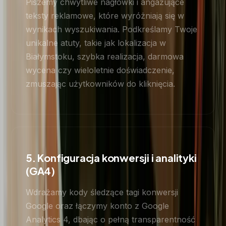
Piszemy chwytliwe nagłówki i angażujące
teksty reklamowe, które wyróżniają się w
wynikach wyszukiwania. Podkreślamy Twoje
unikalne atuty, takie jak lokalizacja w
Białymstoku, szybka realizacja, darmowa
wycena czy wieloletnie doświadczenie,
zmuszając użytkowników do kliknięcia.
5. Konfiguracja konwersji i analityki
(GA4)
Wdrażamy kody śledzące tagi konwersji
Google oraz łączymy konto z Google
Analytics 4, dbając o pełną transparentność