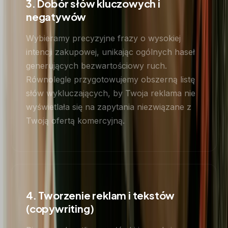
3. Dobór słów kluczowych i
negatywów
Wybieramy precyzyjne frazy o wysokiej
intencji zakupowej, unikając ogólnych haseł
generujących bezwartościowy ruch.
Równolegle przygotowujemy obszerną listę
słów wykluczających, by Twoja reklama nie
wyświetlała się na zapytania niezwiązane z
Twoją ofertą komercyjną.
4. Tworzenie reklam i tekstów
(copywriting)