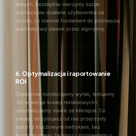
danych. Bezbłędnie mierzymy każde
wartościowe działanie użytkownika na
stronie, co stanowi fundament do późniejszej
automatyzacji stawek przez algorytmy.
6. Optymalizacja i raportowanie
ROI
Codziennie monitorujemy wyniki, testujemy
różne wersje kreacji reklamowych i
optymalizujemy stawki za kliknięcie. Co
miesiąc otrzymujesz od nas przejrzysty
raport z kluczowymi metrykami, bez
korporacyjnego żargonu - rozmawiamy o