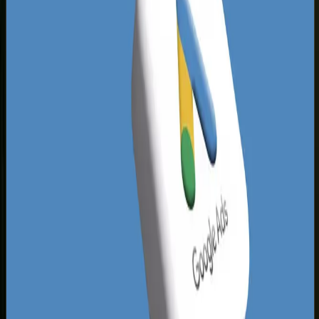
Analiza krajobrazu wyników Google w stolicy
Podlasia pokazuje, że wiele aktywnych kampanii
cierpi na podstawowe błędy optymalizacyjne.
Widzimy niedopasowane słowa kluczowe, brak
wykluczeń, tragiczne teksty reklamowe i
kierowanie ruchu na niedostosowane strony
główne zamiast dedykowanych landing page.
Jeśli połączysz płatne wyniki z długofalową
strategią, jaką oferuje profesjonalne
pozycjonowanie stron Białystok
, zdominujesz
lokalny rynek z dwóch stron jednocześnie. Nasze
audyty pokazują, że ponad połowa lokalnych
budżetów reklamowych jest marnowana przez
agencje stosujące automatyczne szablony bez
głębszej analizy zachowań białostockich
konsumentów.