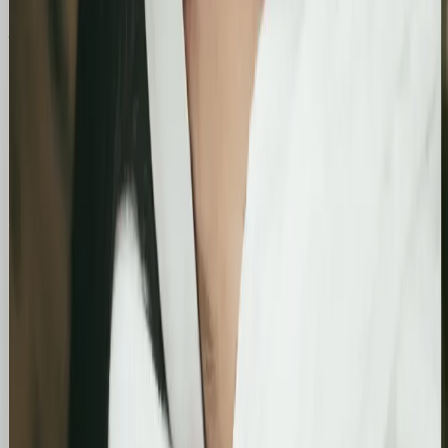
Skokowy wzrost widoczności organicznej:
Zwiększenie kliknięć z Google o 739%
Podsumowanie działań SEO za jeden bardzo mocny
miesiąc. Strona zanotowała kilkukrotny wzrost w
liczbie kliknięć i wyświetleń, potwierdzając
skuteczność wprowadzonych poprawek
technicznych i treściowych.
Bling&Bliss
Optymalizacja wizytówki Google i pozycjonowanie
lokalne salonu Bling&Bliss
Szczegółowa optymalizacja wizytówki Google
Business Profile dla gabinetu piercingu i zabiegów