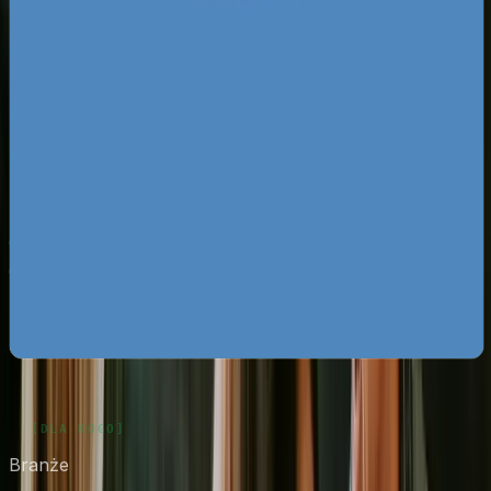
Za darmo
Pobierz ebooka
Dlaczego Twoja firma nie ma zapytań z Google?
Pobierz
za darmo
Mapa pozyskiwania klientów z internetu
Pobierz za
darmo
Google Ads bez przepalania budżetu
Pobierz za darmo
Zobacz wszystkie ebooki
Branże