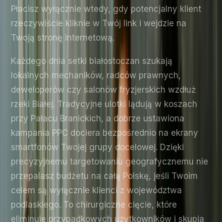
Płacisz wyłącznie wtedy, gdy potencjalny klient
rzeczywiście kliknie w Twój link i wejdzie na
Twoją stronę internetową.
Każdego dnia setki białostoczan szukają
lokalnych mechaników, radców prawnych,
deweloperów czy salonów fryzjerskich wzdłuż
rzeki Białej. Tradycyjne ulotki lądują w koszach
przy Pałacu Branickich, a dobrze ustawiona
kampania PPC dociera bezpośrednio na ekrany
smartfonów Twojej grupy docelowej. Dzięki
precyzyjnemu targetowaniu geografycznemu nie
przepalasz budżetu na całą Polskę, jeśli Twoim
celem są wyłącznie klienci z województwa
podlaskiego. To chirurgiczne cięcie, które
eliminuje przypadkowych użytkowników i skupia