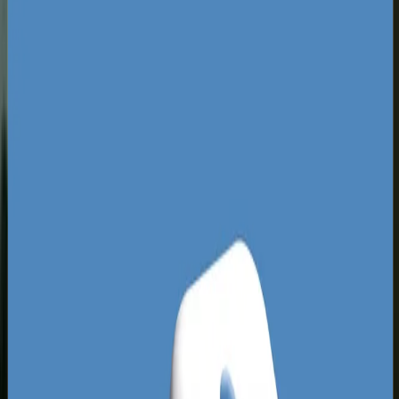
koegzystują setki mniejszych biznesów
usługowych. Część branż, jak kliniki medycyny
estetycznej wokół ulicy Curie-Skłodowskiej czy
lokalni deweloperzy budujący na Bojarach, toczy
agresywną batalię o każdą pozycję w
wyszukiwarce. Z kolei wiele mniejszych firm
wciąż nie wykorzystuje pełnego potencjału SEM
Białystok, polegając wyłącznie na poleceniach.
Tworzy to ogromną lukę rynkową dla
przedsiębiorców, którzy chcą szybko przejąć
udział w rynku przy stosunkowo niskich kosztach
kliknięcia. Jeśli Twoja strona nie pojawia się w
płatnych wynikach, oddajesz te najcenniejsze
zapytania rywalom bez walki.