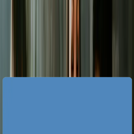
Specyfika rynku reklam Google w
Białymstoku
Białystok to specyficzny rynek, na którym obok
potężnych firm produkcyjnych i budowlanych