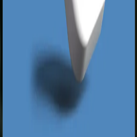
Zrozumienie, jak mieszkańcy regionu reagują na
oferty, to klucz do obniżenia kosztu pozyskania
konwersji (CPA). Tutaj liczy się konkret,
wiarygodność oraz szybki kontakt telefoniczny -
zwłaszcza w dynamicznych branżach takich jak
hydraulika, pomoc drogowa czy awaryjne
otwieranie drzwi. Precyzyjne dopasowanie
harmonogramu wyświetlania reklam do godzin
pracy Twojej firmy oraz monitorowanie zachowań
konkurencji pozwala nam wycisnąć maksimum z
każdej kampanii. Nie walczymy o puste kliknięcia,
ale o realny zysk, który pozwala Twojej firmie
stabilnie rosnąć w trudnych warunkach
rynkowych.