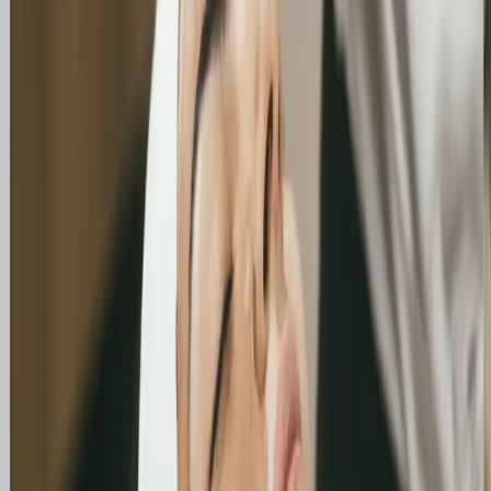
Remarketing
Mierzalny
Kampanie
-
ROI -
w
dogonienie
wiesz
Search,
klientów,
co
Display,
którzy
zarabia,
YouTube
nie
co nie
i
kupili
Shopping
W
Większość
Wykorzystuje
marketingu
użytkowników
pełen
internetowym
opuszcza
ekosystem
nie ma
Twoją
Google,
miejsca
witrynę
dopasowując
na
podczas
format
intuicję,
pierwszej
reklamowy
liczą się
wizyty
do
wyłącznie
bez
unikalnego
twarde