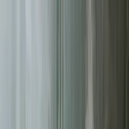
Sprawdź, czy Twoja firma istnieje w AI!
Odbierz darmową
analizę
Jesteś w AI? Sprawdź!
Analiza
digitay
.
oferta
partnerstwo
blog
historie współpracy
ebooki
o nas
bezpłatna konsultacja
Przewiń w dół
Strona główna
/
Kampanie Google Ads
/
Białystok
Kampanie Google Ads
w Białymstoku
.