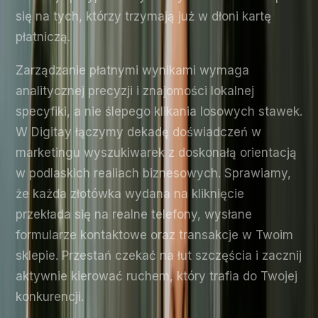
się na tych, którzy trzymają już w dłoni kartę
płatniczą.
Zarządzanie płatnymi wynikami wymaga
analitycznej precyzji i znajomości lokalnej
specyfiki, a nie ślepego klikania losowych stawek.
W Digitay łączymy dekadę doświadczeń w
marketingu wyszukiwarek z doskonałą orientacją
w podlaskich realiach biznesowych. Sprawiamy,
że każda złotówka wydana na kliknięcie
przekłada się na realne telefony, wysłane
formularze kontaktowe oraz transakcje w Twoim
sklepie. Przestań czekać na łut szczęścia i zacznij
aktywnie kierować ruchem, który trafia do Twojej
konkurencji.