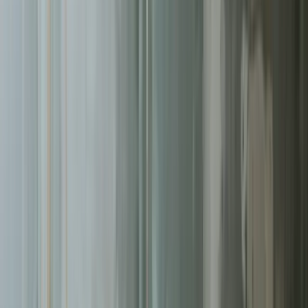
Pomagamy firmom
w Białymstoku
rosnąć dzięki profesjonalnym
usługom
kampanie google ads
. Skoncentrowane działania,
mierzalne rezultaty.