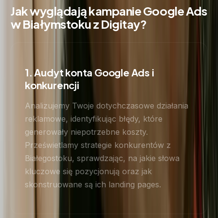
Jak wyglądają kampanie Google Ads
w Białymstoku z Digitay?
1. Audyt konta Google Ads i
konkurencji
Analizujemy Twoje dotychczasowe działania
reklamowe, identyfikując błędy, które
generowały niepotrzebne koszty.
Prześwietlamy strategie konkurentów z
Białegostoku, sprawdzając, na jakie słowa
kluczowe się pozycjonują oraz jak
skonstruowane są ich landing pages.