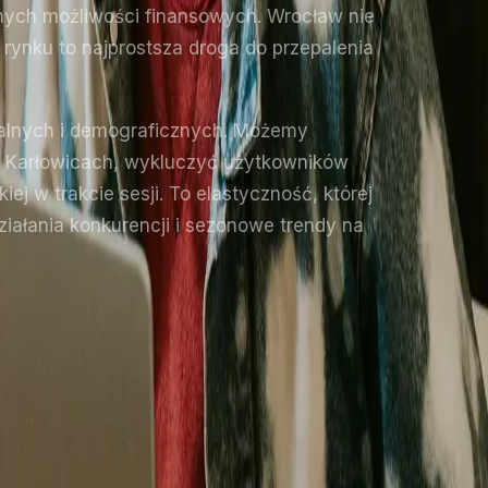
nych możliwości finansowych. Wrocław nie
rynku to najprostsza droga do przepalenia
ralnych i demograficznych. Możemy
na Karłowicach, wykluczyć użytkowników
j w trakcie sesji. To elastyczność, której
iałania konkurencji i sezonowe trendy na