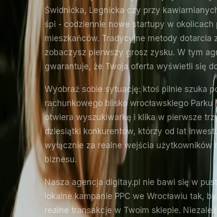
Świdnicka, Legnicka czy przy kawiarnianych
śpi - codziennie nowe startupy w okolicach
mieszkańców. Tradycyjne metody dotarcia 
zobaczysz pierwszy grosz zysku. W tym 
gwarantuje, że Twoja oferta wyświetli się
Wyobraź sobie sytuację: ktoś pilnie szuka 
rachunkowego blisko wrocławskiego Parku T
otwiera wyszukiwarkę i klika w pierwsze tr
dziesiątki konkurentów, którzy od lat inwes
wyłącznie za realne wejścia użytkowników n
biznesu.
Nasza agencja digitay.pl nie bawi się w pus
lokalne kampanie PPC we Wrocławiu tak, by
realne transakcje w Twoim sklepie. Niezal