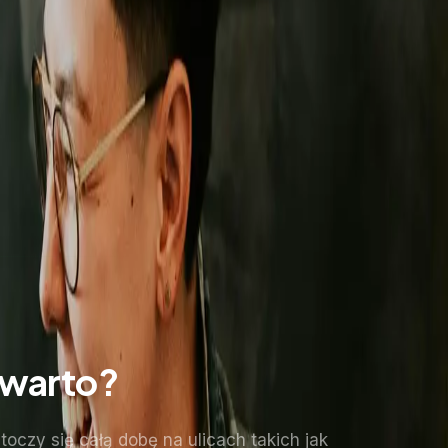
 warto?
oczy się całą dobę na ulicach takich jak