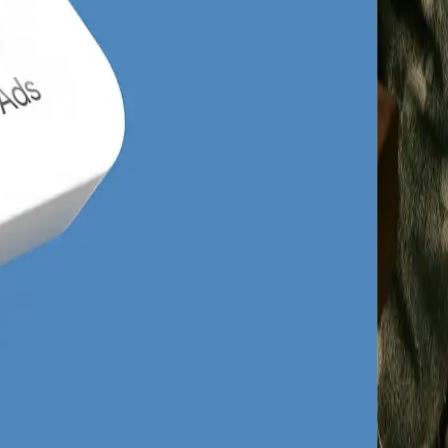
chce szybko kliknąć i zadzwonić, a nie
 kampanii reklamowej z technicznym
ektowane pod kątem maksymalnej konwersji z
 strony docelowej niższymi stawkami w
 sieciowych, które traktują lokalnych
iałają na autopilocie, co przy dynamicznych
alizujemy konkurencję codziennie, ręcznie
nci po prostu przeoczyli. Taka zwinność