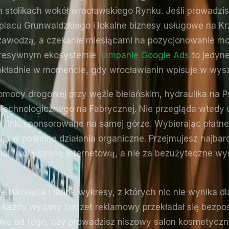
 stolikach wokół wrocławskiego Rynku. Jeśli prowadzisz
 placu Grunwaldzkiego i lokalne biznesy usługowe na K
zawodzą, a czekanie miesiącami na pozycjonowanie m
agresywnym ekosystemie
kampanie Google Ads
to jedyne
 dokładnie w momencie, gdy wrocławianin wpisuje w wys
pomocy drogowej przy węźle bielańskim, hydraulika na 
echnologicznego na Fabrycznej. Nie przegląda wtedy ul
zy linki sponsorowane na samej górze. Wybierając płatn
tują w powolne działania organiczne. Przejmujesz najbar
a Twoją stronę internetową, a nie za bezużyteczne wyś
te kliknięcia i ładne wykresy, z których nic nie wynika
 każdy wydany budżet reklamowy przekładał się bezpośr
eżnie od tego, czy prowadzisz niszowy salon kosmetycz