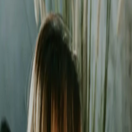
Liderzy
we Wrocławiu
Nie pozwalaj konkurencji zajmować najlepszych miejsc. Systematyc
Średni ROAS kampanii
3.2x
Redukcja kosztu konwersji
-42%
Zarządzanych kampanii
200+
Czas reakcji (Pakiet Pro)
<8h
Bezpłatna wycena w 24h