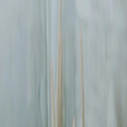
Sprawdź, czy Twoja firma istnieje w AI!
Odbierz darmową analiz
digitay
.
oferta
partnerstwo
blog
historie współpracy
ebooki
o nas
bezpłatna konsultacja
Przewiń w dół
Strona główna
/
Kampanie Google Ads
/
Wrocław
Kampanie Google Ads
we Wrocławiu
.
Pomagamy firmom
we Wrocławiu
rosnąć dzięki profesjonalnym us