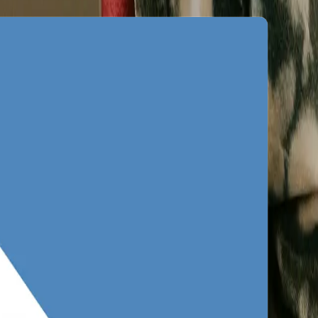
 napędzanym przez prężny sektor
. Analizując płatne wyniki wrocławskie,
czy remonty szybują w górę na niespotykaną
firm popełnia jednak błąd: konfigurują
macji, a nie gotowym do zakupu. To
wnych słów kluczowych i skupienie się na
ce się strony docelowe, które kompletnie