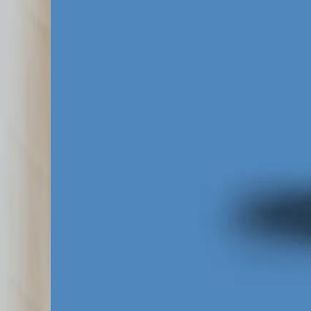
nie konwertują ruchu z urządzeń mobilnych.
przedzierać się przez nieczytelne menu. Na
wsparciem, oferując m.in. profesjonalne
two
ruchu płatnego. Dzięki temu płacisz mniej 
aukcji, dając Ci przewagę nad konkurentami
Ostatnim elementem układanki na wrocławski
przedsiębiorców taśmowo, przypisując jedne
zmianach stawek na Dolnym Śląsku oznacza 
optymalizując stawki i szukając niszowych 
pozwala nam generować tańsze leady nawet
Za darmo
Pobierz ebooka