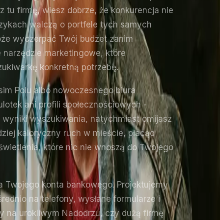
 tu firmę, wiesz dobrze, że konkurencja nie
rzykach walczą o portfele tych samych
oże wyczerpać Twój budżet zanim
 narzędzie marketingowe, które
zukiwarkę konkretną potrzebę.
Psim Polu albo nowoczesnego biura
otek ani profili społecznościowych -
e wyniki wyszukiwania, natychmiast omijasz
dziej kaloryczny ruch w mieście, płacąc
wietlenia, które nic nie wnoszą do Twojego
 dla Twojego konta bankowego. Projektujemy
ednio na telefony, wysłane formularze i
ny na urokliwym Nadodrzu, czy dużą firmę