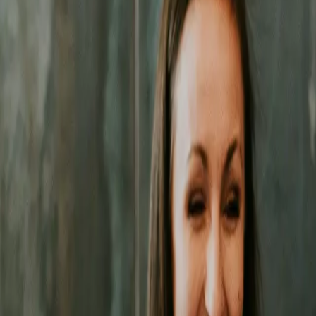
zne działania pozwolą Ci zbudować trwałą przewagę na rynku
we Wroc