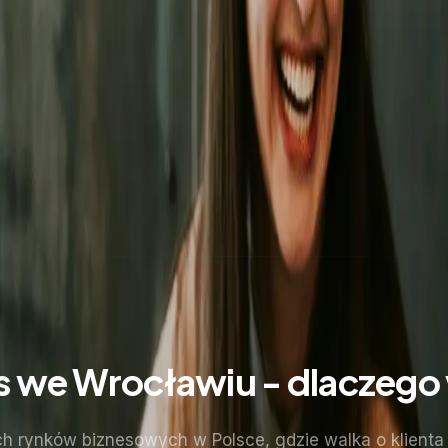
 we Wrocławiu - dlaczego
h rynków biznesowych w Polsce, gdzie walka o klienta t