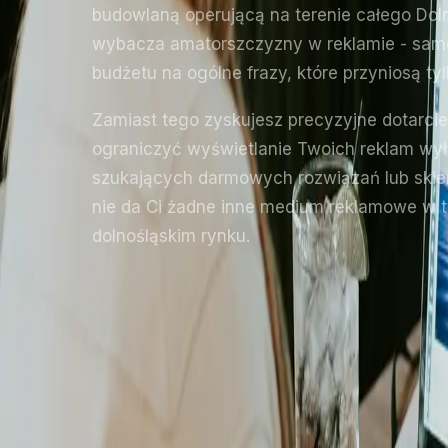
budowlaną operującą na terenie całego Dol
wybacza amatorszczyzny w reklamie - samod
budżetu na ogólne frazy, które przyniosą t
Zamiast tego zyskujesz precyzyjne dotarc
ograniczyć wyświetlanie Twoich reklam wył
szukających darmowych rozwiązań lub skiero
nie da Ci żadne inne medium reklamowe w t
dolnośląskim rynku.