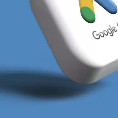
 Użytkownik jadący tramwajem przez Plac Dominikański 
sze podejście różni się tym, że łączymy optymalizację
rzenie stron we Wrocławiu
, które są od początku proj
za kliknięcie, ponieważ Google nagradza wysoką jakość
 z Krzyków czy Psiego Pola.
m rynku jest dominacja dużych, ogólnopolskich agencji
go opiekuna do stu kont jednocześnie. Ich kampanie dz
powolne marnowanie Twoich pieniędzy. W digitay.pl an
słów kluczowych o niższym koszcie, które Twoi konkure
 w najbardziej nasyconych wrocławskich branżach.