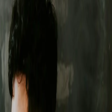
ławiu
.