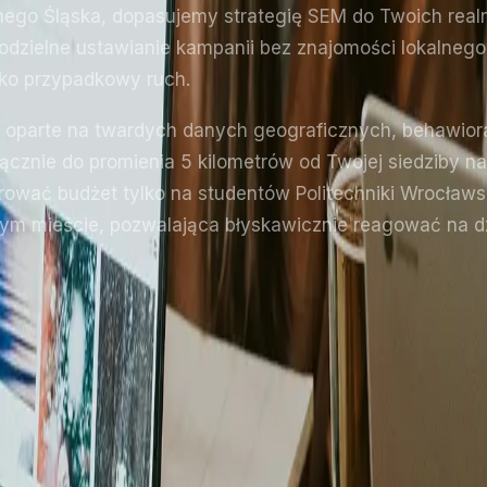
nego Śląska, dopasujemy strategię SEM do Twoich real
zielne ustawianie kampanii bez znajomości lokalnego 
ylko przypadkowy ruch.
ie oparte na twardych danych geograficznych, behawio
ącznie do promienia 5 kilometrów od Twojej siedziby 
wać budżet tylko na studentów Politechniki Wrocławskie
ym mieście, pozwalająca błyskawicznie reagować na dz