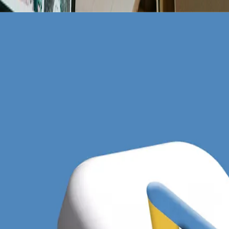
lam Google we Wrocławiu
 się niezwykle wysokim wskaźnikiem konkurencyjności,
irm usługowych operujących w obrębie całej aglomeracji
C) w branżach takich jak prawo, finanse, klimatyzacja 
za pojedyncze przejście na stronę. Większość lokalnych 
oki, wyświetlając się osobom szukającym jedynie infor
korzystujemy poprzez precyzyjne wykluczanie nieefekty
PC u Twojej konkurencji są przestarzałe, wolno ładują