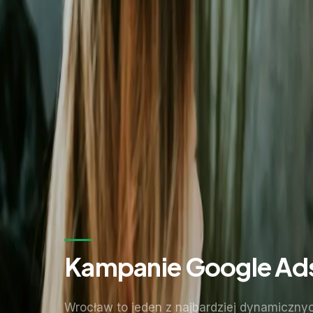
Zostaw kontakt - oddzwonimy z konkretną propozycją.
Imię i nazwisko *
Adres email *
Numer telefonu *
* Wymagane pola
Wyślij zapytanie
Bez zobowiązań. Odpowiadamy w ciągu 24 godzin.
Kampanie Google Ads
Wrocław to jeden z najbardziej dynamicznyc