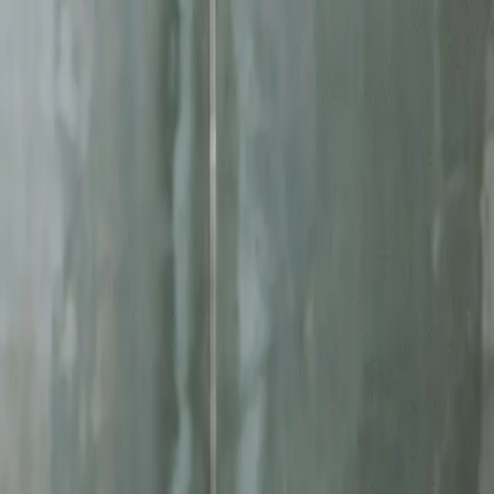
ę
Jesteś w AI? Sprawdź!
Analiza
ługom
kampanie google ads
. Skoncentrowane działania, mierzalne rezulta