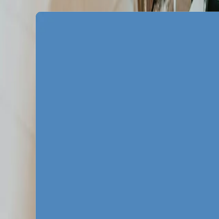
Specyfika rynku rek
Wrocławski rynek w Google charakteryzuje
technologiczny, deweloperów oraz tysiące f
łatwo dostrzec, że stawki za kliknięcie (CP
skalę, sięgając czasami kilkunastu złotych 
reklamy Google Wrocław w sposób zbyt szer
potężna luka rynkowa dla Ciebie, którą wy
frazach z intencją zakupową.
Kolejnym problemem wrocławskich kampanii P