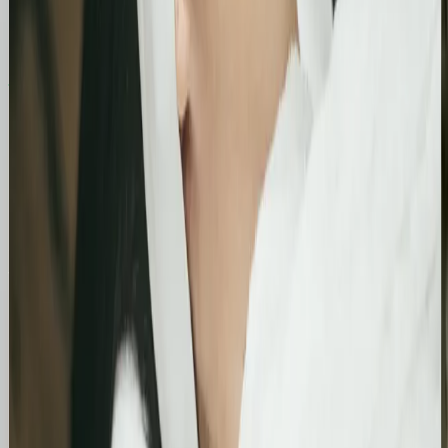
Similimum
Skokowy wzrost widoczności organicznej:
Zwiększenie kliknięć z Google o 739%
Podsumowanie działań SEO za jeden bardzo mocny
miesiąc. Strona zanotowała kilkukrotny wzrost w
liczbie kliknięć i wyświetleń, potwierdzając
skuteczność wprowadzonych poprawek
technicznych i treściowych.
Bling&Bliss
Optymalizacja wizytówki Google i pozycjonowanie
lokalne salonu Bling&Bliss