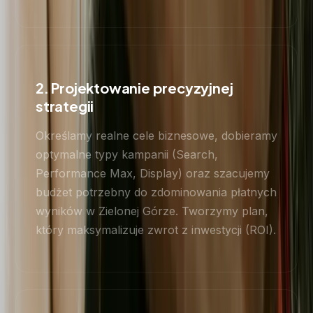
2. Projektowanie precyzyjnej
strategii
Określamy realne cele biznesowe, dobieramy
optymalne typy kampanii (Search,
Performance Max, Display) oraz szacujemy
budżet potrzebny do zdominowania płatnych
wyników w Zielonej Górze. Tworzymy plan,
który maksymalizuje zwrot z inwestycji (ROI).