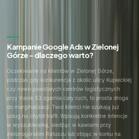
Wyślij zapytanie
Bez zobowiązań. Odpowiadamy w ciągu 24 godzin.
Kampanie Google Ads w Zielonej
Górze - dlaczego warto?
Oczekiwanie na klientów w Zielonej Górze,
podczas gdy konkurencja z okolic ulicy Kupieckiej
czy nowo powstałych centrów logistycznych
przy trasie S3 zgarnia cały ruch, to prosta droga
do marginalizacji. Twoi klienci nie szukają już
usług na chybił trafił. Wpisują konkretne intencje
w wyszukiwarkę, siedząc w kawiarni przy
zielonogórskim Ratuszu lub stojąc w korku na