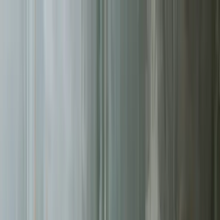
Sprawdź, czy Twoja firma istnieje w AI!
Odbierz darmową
analizę
Jesteś w AI? Sprawdź!
Analiza
digitay
.
oferta
partnerstwo
blog
historie współpracy
ebooki
o nas
bezpłatna konsultacja
Przewiń w dół
Strona główna
/
Kampanie Google Ads
/
Zielona Góra
Kampanie Google Ads
w Zielonej Górze
.