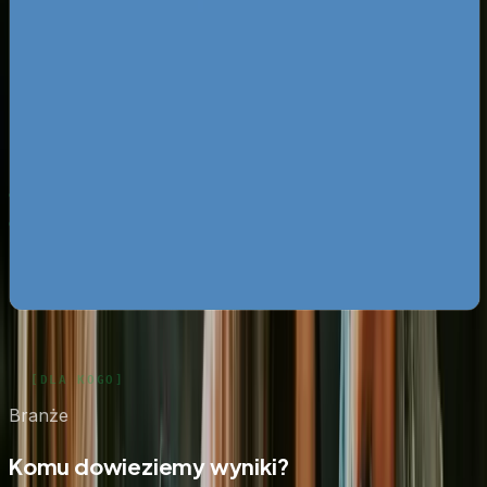
Pobierz ebooka
Dlaczego Twoja firma nie ma zapytań z Google?
Pobierz
za darmo
Mapa pozyskiwania klientów z internetu
Pobierz za
darmo
Google Ads bez przepalania budżetu
Pobierz za darmo
Zobacz wszystkie ebooki
Branże
Komu dowieziemy wyniki?