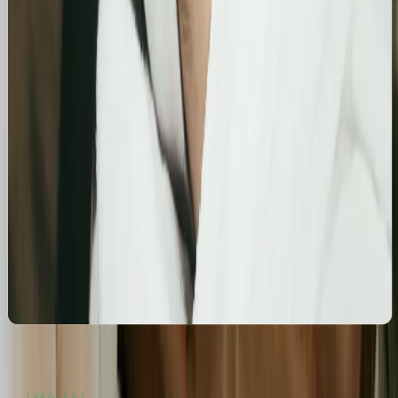
Szczegółowa optymalizacja wizytówki Google
Business Profile dla gabinetu piercingu i zabiegów
estetycznych z ukierunkowaniem na kluczowe frazy
lokalne.
Kosmetolog Rosanna
Profesjonalny profil Google i pozycjonowanie lokalne
salonu kosmetologicznego
Zbudowanie i optymalizacja wizytówki Google dla
gabinetu kosmetologicznego Rosanna. Pełne
wdrożenie wizytówki, spójność NAP oraz integracja z
profilami społecznościowymi i stroną www.