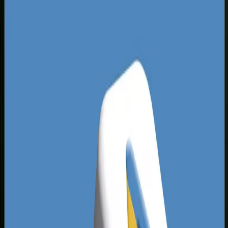
wyjątkowo szybko dzięki bliskości parków
logistycznych. Analizując top 5 wyników na hasła
powiązane z usługami lokalnymi, łatwo dostrzec
powtarzający się błąd wielu lokalnych agencji:
przepalanie budżetu na zbyt ogólne frazy
kluczowe. Lokalne firmy często licytują szerokie
dopasowania, przez co płacą za kliknięcia
użytkowników szukających jedynie informacji lub
darmowych porad.
Druga poważna luka na zielonogórskim rynku to
zaniedbanie optymalizacji stron docelowych.
Firmy kierują płatny ruch z reklam Google na
niedostosowane, wolne strony główne, zamiast
na dedykowane, konwertujące landing pages.
Jeśli prowadzisz biznes w Zielonej Górze, Twoja