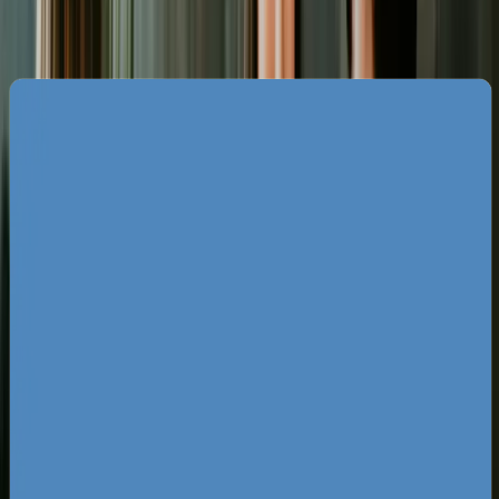
Specyfika rynku reklam Google w
Zielonej Górze
Krajobraz wyszukiwań w Zielonej Górze jest
zdominowany przez kilka kluczowych sektorów,
które niezwykle agresywnie walczą o pozycje w
płatnych wynikach wyszukiwania. Szczególnie
silną rywalizację widać w branży budowlanej,
montażu pomp ciepła, usługach medycznych
wokół kliniki przy Wazów oraz w sektorze e-
commerce, który w Zielonej Górze rośnie