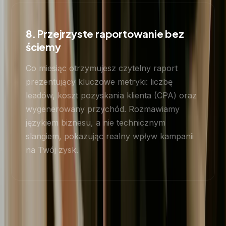
8. Przejrzyste raportowanie bez
ściemy
Co miesiąc otrzymujesz czytelny raport
prezentujący kluczowe metryki: liczbę
leadów, koszt pozyskania klienta (CPA) oraz
wygenerowany przychód. Rozmawiamy
językiem biznesu, a nie technicznym
slangiem, pokazując realny wpływ kampanii
na Twój zysk.