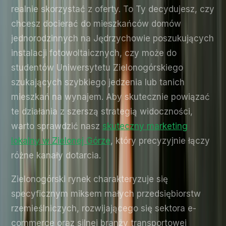
realnie skorzystać z oferty. To Ty decydujesz, czy
chcesz docierać do mieszkańców domów
jednorodzinnych na Jędrzychowie poszukujących
instalacji fotowoltaicznych, czy może do
studentów Uniwersytetu Zielonogórskiego
szukających szybkiego jedzenia lub tanich
mieszkań na wynajem. Aby skutecznie powiązać
te działania z szerszą strategią widoczności,
warto sprawdzić nasz
skuteczny marketing
lokalny w Zielonej Górze
, który precyzyjnie łączy
różne kanały dotarcia.
Zielonogórski rynek charakteryzuje się
specyficznym miksem małych przedsiębiorstw
rzemieślniczych, rozwijającego się sektora e-
commerce oraz silnej branży transportowej