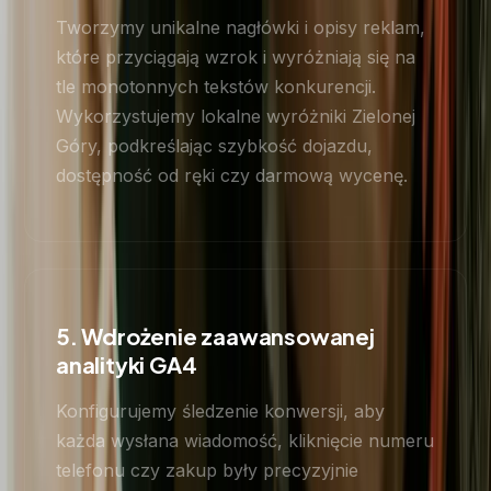
Tworzymy unikalne nagłówki i opisy reklam,
które przyciągają wzrok i wyróżniają się na
tle monotonnych tekstów konkurencji.
Wykorzystujemy lokalne wyróżniki Zielonej
Góry, podkreślając szybkość dojazdu,
dostępność od ręki czy darmową wycenę.
5. Wdrożenie zaawansowanej
analityki GA4
Konfigurujemy śledzenie konwersji, aby
każda wysłana wiadomość, kliknięcie numeru
telefonu czy zakup były precyzyjnie