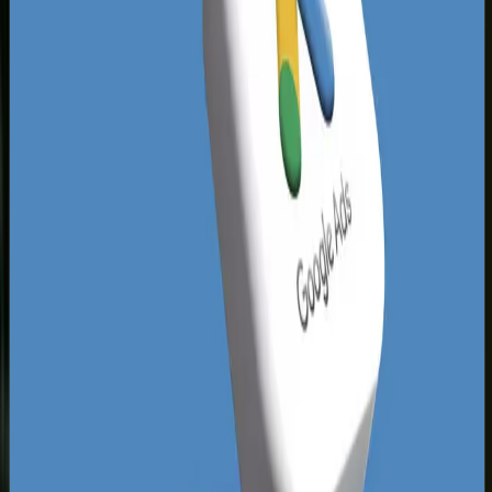
konkurencja prawdopodobnie nie mierzy
dokładnie konwersji w GA4, opierając się na
intuicji, a nie na twardych danych. To stwarza
gigantyczną przestrzeń do dominacji. Tworząc
precyzyjne, wąsko targetowane kampanie
reklamowe Zielona Góra i łącząc je z bezbłędnym
UX, możesz drastycznie obniżyć koszt
pozyskania klienta. Prawidłowo wdrożone
projektowanie stron internetowych w Zielonej
Górze
w połączeniu z kampanią PPC tworzy
synergię, która natychmiast eliminuje z gry
konkurentów o słabszym zapleczu technicznym.
Ważnym czynnikiem wpływającym na koszty
reklamy w regionie lubuskim jest również
sezonowość, szczególnie silna w branży