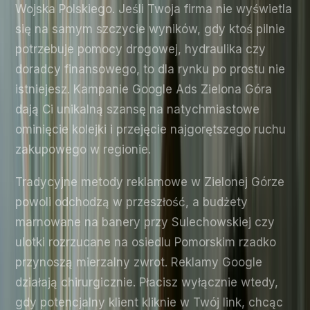
Wojska Polskiego. Jeśli Twoja firma nie wyświetla
się na samym szczycie wyników, gdy ktoś pilnie
potrzebuje pomocy drogowej, hydraulika czy
doradcy finansowego, to dla rynku po prostu nie
istniejesz. Kampanie Google Ads Zielona Góra
dają Ci unikalną szansę na natychmiastowe
ominięcie kolejki i przejęcie najgorętszego ruchu
zakupowego w regionie.
Tradycyjne metody reklamowe w Zielonej Górze
powoli odchodzą w przeszłość, a budżety
marnowane na banery przy Sulechowskiej czy
ulotki rozrzucane na osiedlu Pomorskim rzadko
przynoszą mierzalny zwrot. Reklamy Google
działają chirurgicznie. Płacisz wyłącznie wtedy,
gdy potencjalny klient kliknie w Twój link, chcąc