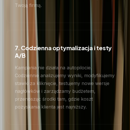
Twoją firmą.
7. Codzienna optymalizacja i testy
A/B
Kampania nie działa na autopilocie.
Codziennie analizujemy wyniki, modyfikujemy
stawki za kliknięcie, testujemy nowe wersje
nagłówków i zarządzamy budżetem,
przenosząc środki tam, gdzie koszt
pozyskania klienta jest najniższy.