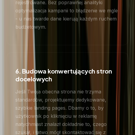
rejestrowane. Bez poprawnej analityki
optymalizacja kampanii to błądzenie we mgle
- u nas twarde dane kierują każdym ruchem
budżetowym.
6. Budowa konwertujących stron
docelowych
Jeśli Twoja obecna strona nie trzyma
standardów, projektujemy dedykowane,
szybkie landing pages. Dbamy o to, by
użytkownik po kliknięciu w reklamę
natychmiast znalazł dokładnie to, czego
szukał, i łatwo mógł skontaktować się z