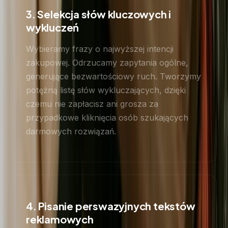
3. Selekcja słów kluczowych i
wykluczeń
Wybieramy frazy o najwyższej intencji
zakupowej. Odrzucamy zapytania ogólne,
generujące bezwartościowy ruch. Tworzymy
potężną listę słów wykluczających, dzięki
czemu nie zapłacisz ani grosza za
przypadkowe kliknięcia osób szukających
darmowych rozwiązań.
4. Pisanie perswazyjnych tekstów
reklamowych