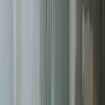
Pomagamy firmom
w Zielonej Górze
rosnąć dzięki profesjonalnym
usługom
kampanie google ads
. Skoncentrowane działania,
mierzalne rezultaty.