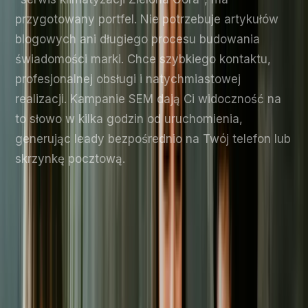
przygotowany portfel. Nie potrzebuje artykułów
blogowych ani długiego procesu budowania
świadomości marki. Chce szybkiego kontaktu,
profesjonalnej obsługi i natychmiastowej
realizacji. Kampanie SEM dają Ci widoczność na
to słowo w kilka godzin od uruchomienia,
generując leady bezpośrednio na Twój telefon lub
skrzynkę pocztową.