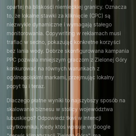
opartej na bliskości niemieckiej granicy. Oznacza
to, że lokalne stawki za kliknięcie (CPC) są
niezwykle dynamiczne i wymagają stałego
monitorowania. Copywriting w reklamach musi
trafiać w sedno, pokazując konkretne korzyści
bez lania wody. Dobrze skonfigurowana kampania
PPC pozwala mniejszym graczom z Zielonej Góry
konkurować na równych warunkach z
ogólnopolskimi markami, przejmując lokalny
popyt tu i teraz.
Dlaczego płatne wyniki to najszybszy sposób na
skalowanie biznesu w stolicy województwa
lubuskiego? Odpowiedź tkwi w intencji
użytkownika. Kiedy ktoś wpisuje w Google
"serwis klimatyzacji Zielona Góra", ma