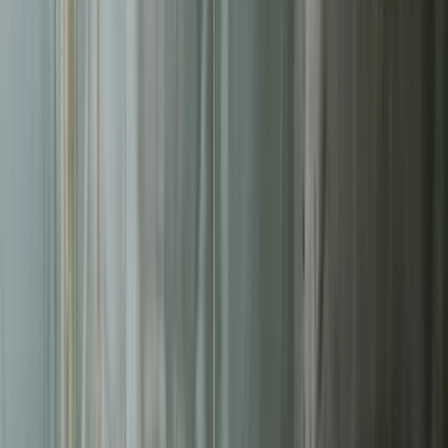
Liderzy
w Zielonej Górze
Nie pozwalaj konkurencji zajmować najlepszych miejsc.
Systematyczne działania pozwolą Ci zbudować trwałą przewagę na
rynku
w Zielonej Górze
.
Średni ROAS kampanii
3.2x
Redukcja kosztu konwersji
-42%
Zarządzanych kampanii
200+
Czas reakcji (Pakiet Pro)
<8h
Bezpłatna wycena w 24h
Zostaw kontakt - oddzwonimy z konkretną propozycją.
Imię i nazwisko *
Adres email *
Numer telefonu *
* Wymagane pola