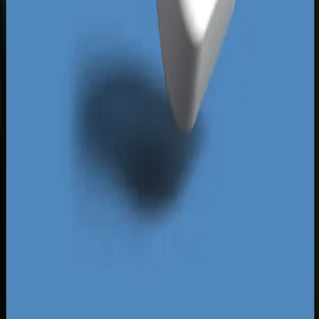
turystycznej, winiarskiej i ogrodniczej. Brak
elastyczności w zarządzaniu stawkami i
harmonogramami wyświetlania reklam powoduje,
że wiele firm marnuje budżet w godzinach i
dniach o niskiej konwersji. Nasza analiza
konkurencji wykazuje, że większość lokalnych
kont Google Ads cierpi na brak wykluczających
słów kluczowych oraz przestarzałą strukturę
kampanii, która nie wykorzystuje w pełni
algorytmów sztucznej inteligencji Google.
Przejęcie tych nisz pozwala na szybkie uzyskanie
wysokiego wyniku jakości i obniżenie stawek CPC
nawet o kilkadziesiąt procent.
Za darmo