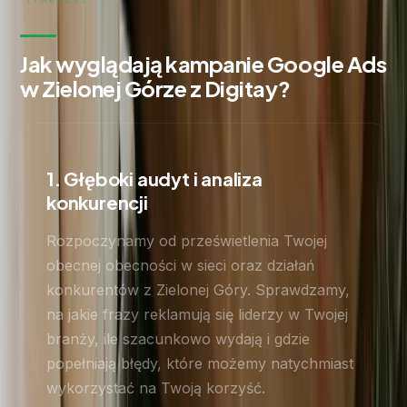
Jak wyglądają kampanie Google Ads
w Zielonej Górze z Digitay?
1. Głęboki audyt i analiza
konkurencji
Rozpoczynamy od prześwietlenia Twojej
obecnej obecności w sieci oraz działań
konkurentów z Zielonej Góry. Sprawdzamy,
na jakie frazy reklamują się liderzy w Twojej
branży, ile szacunkowo wydają i gdzie
popełniają błędy, które możemy natychmiast
wykorzystać na Twoją korzyść.