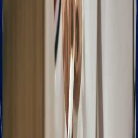
bezpośrednio
uwagę i
okolicznych
przed
wzbudzi
miejscowości.
oczami
natychmiastowe
Pozytywne
klientów
zaufanie.
opinie to
szukających
Uzupełnimy
silny
Twoich
wszystkie
czynnik
usług.
kluczowe
rankingowy
Zamiast
dane,
w SEO
ginąć w
dodamy
lokalnym
gąszczu
atrakcyjne
oraz
konkurencji,
zdjęcia,
kluczowy
zyskasz
zoptymalizujemy
element
maksymalną
opisy z
budowania
widoczność,
użyciem
wiarygodności
która
precyzyjnych
w
przekłada
słów
oczach
się na
kluczowych