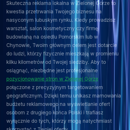
Skuteczna reklama lokalna w Zielonej Górze to
kwestia przetrwania Twojego biznesu na
nasyconym lubuskym rynku. Kiedy prowadzisz
warsztat, salon kosmetyczny czy firmę
budowlaną na osiedlu Pomorskim lub w
Chynowie, Twoim głównym celem jest dotarcie
do ludzi, którzy fizycznie mieszkają w promieniu
kilku kilometrów od Twojej siedziby. Aby to
osiągnąć, niezbędne jest profesjonalne
pozycjonowanie stron w Zielonej Górze
połączone z precyzyjnym targetowaniem
geograficznym. Dzięki temu unikasz marnowania
budżetu reklamowego na wyświetlanie ofert
osobom z drugiego końca Polski i trafiasz
wyłącznie do tych, którzy mogą natychmiast
skorzystać z Twojej oferty.