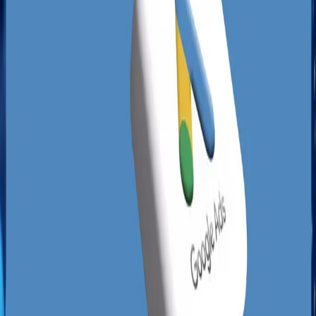
samo założenie profilu w wyszukiwarce, by
pozyskiwać zapytania ofertowe, co jest
ogromnym błędem. Brak spójnych danych
teleadresowych, brak odpowiedzi na opinie
klientów oraz ignorowanie sekcji aktualności
sprawiają, że algorytm spycha te biznesy na
odległe pozycje. Dowiedz się,
jak zoptymalizować
wizytówkę Google Moja Firma
, aby zacząć
budować przewagę nad rywalami z ulicy
Westerplatte czy Wojska Polskiego już od
pierwszych dni kampanii. Nasze obserwacje
wskazują, że zaledwie ułamek firm w Zielonej
Górze aktywnie zarządza swoją widocznością, co
pozwala nam na relatywnie szybkie
wprowadzenie Twojej firmy do pożądanego