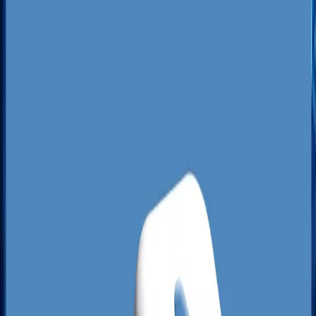
firmami zlokalizowanymi w okolicach Parku
Technologicznego w Nowym Kisielinie.
Rywalizacja o klienta w rejonach takich jak
Śródmieście, osiedle Braniborskie czy okolice
Uniwersytetu Zielonogórskiego jest zacięta,
jednak większość firm popełnia rażące błędy w
swojej strategii internetowej. Analiza lokalnych
wyników wyszukiwania pokazuje, że wiele
przedsiębiorstw posiada niezweryfikowane,
zaniedbane profile w mapach lub całkowicie
ignoruje optymalizację pod kątem geolokalizacji.
To stwarza ogromną lukę rynkową dla Twojej
marki, którą możemy szybko i skutecznie
zagospodarować.
Wiele zielonogórskich firm uważa, że wystarczy