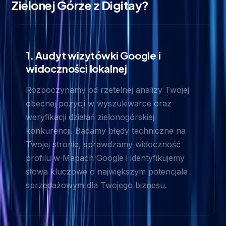
Zielonej Górze z Digitay?
1. Audyt wizytówki Google i
widoczności lokalnej
Rozpoczynamy od rzetelnej analizy Twojej
obecnej pozycji w wyszukiwarce oraz
weryfikacji działań zielonogórskiej
konkurencji. Badamy błędy techniczne na
Twojej stronie, sprawdzamy widoczność
profilu w Mapach Google i identyfikujemy
słowa kluczowe o największym potencjale
sprzedażowym dla Twojego biznesu.