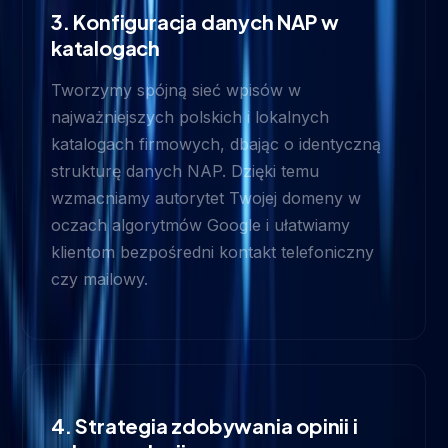
3. Konfiguracja danych NAP w
katalogach
Tworzymy spójną sieć wpisów w
najważniejszych polskich i lokalnych
katalogach firmowych, dbając o identyczną
strukturę danych NAP. Dzięki temu
wzmacniamy autorytet Twojej domeny w
oczach algorytmów Google i ułatwiamy
klientom bezpośredni kontakt telefoniczny
czy mailowy.
4. Strategia zdobywania opinii i