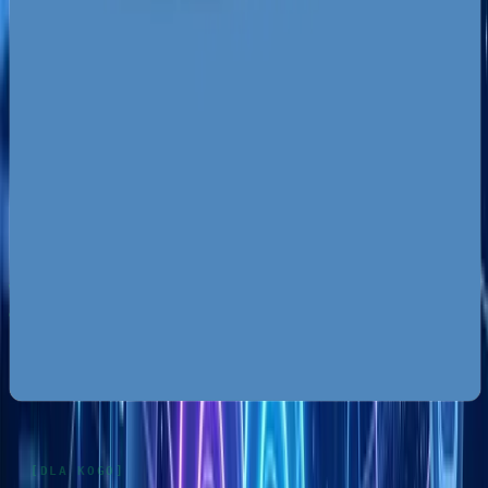
wyszukiwarki i zamienia go w realny zysk.
Za darmo
Pobierz ebooka
Dlaczego Twoja firma nie ma zapytań z Google?
Pobierz
za darmo
Mapa pozyskiwania klientów z internetu
Pobierz za
darmo
Google Ads bez przepalania budżetu
Pobierz za darmo
Zobacz wszystkie ebooki