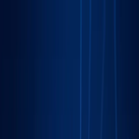
Sprawdź, czy Twoja firma istnieje w AI!
Odbierz darmową
analizę
Jesteś w AI? Sprawdź!
Analiza
digitay
.
oferta
partnerstwo
blog
historie współpracy
ebooki
o nas
bezpłatna konsultacja
Przewiń w dół
Strona główna
/
Marketing Lokalny
/
Zielona Góra
Marketing Lokalny
w Zielonej Górze
.