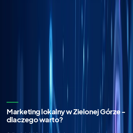
Bezpłatna wycena w 24h
Zostaw kontakt - oddzwonimy z konkretną propozycją.
Imię i nazwisko *
Adres email *
Numer telefonu *
* Wymagane pola
Wyślij zapytanie
Bez zobowiązań. Odpowiadamy w ciągu 24 godzin.
Marketing lokalny w Zielonej Górze -
dlaczego warto?