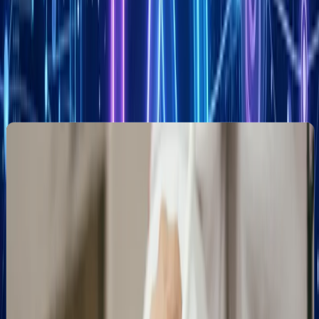
Co zyskasz z marketingiem lokalnym
w Zielonej Górze?
Dominacja
Zoptymalizowana
Systematy