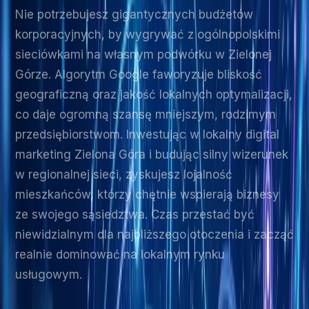
Nie potrzebujesz gigantycznych budżetów
korporacyjnych, by wygrywać z ogólnopolskimi
sieciówkami na własnym podwórku w Zielonej
Górze. Algorytm Google faworyzuje bliskość
geograficzną oraz jakość lokalnych optymalizacji,
co daje ogromną szansę mniejszym, rodzimym
przedsiębiorstwom. Inwestując w lokalny digital
marketing Zielona Góra i budując silny wizerunek
w regionalnej sieci, zyskujesz lojalność
mieszkańców, którzy chętnie wspierają biznesy
ze swojego sąsiedztwa. Czas przestać być
niewidzialnym dla najbliższego otoczenia i zacząć
realnie dominować na lokalnym rynku
usługowym.