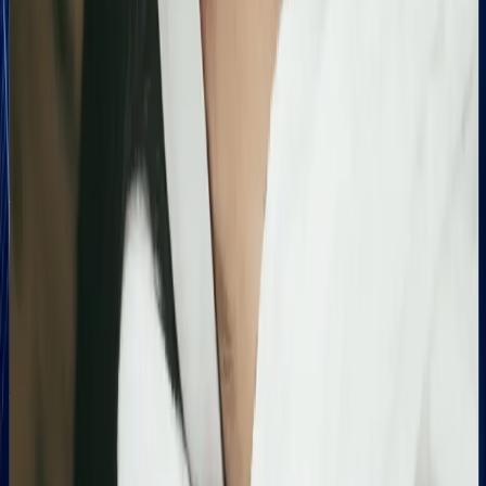
Zwiększenie kliknięć z Google o 739%
Podsumowanie działań SEO za jeden bardzo mocny
miesiąc. Strona zanotowała kilkukrotny wzrost w
liczbie kliknięć i wyświetleń, potwierdzając
skuteczność wprowadzonych poprawek
technicznych i treściowych.
Bling&Bliss
Optymalizacja wizytówki Google i pozycjonowanie
lokalne salonu Bling&Bliss
Szczegółowa optymalizacja wizytówki Google
Business Profile dla gabinetu piercingu i zabiegów
estetycznych z ukierunkowaniem na kluczowe frazy