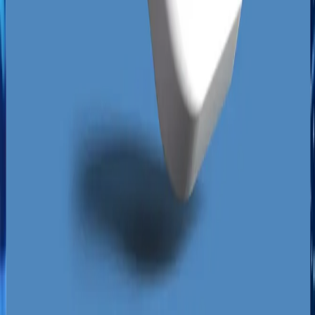
zestawienia "Trójpaku Google".
Specyfika konsumentów w Zielonej Górze opiera
się na przywiązaniu do lokalnych marek i
rekomendacji, które coraz częściej przenoszą się
bezpośrednio do przestrzeni cyfrowej.
Mieszkańcy Jędrzychowa czy Zacisza przed
wyborem usługodawcy skrupulatnie analizują
recenzje, sprawdzają godziny otwarcia i trasę
dojazdu bezpośrednio na mapie. Jeśli
konkurencyjny salon kosmetyczny lub serwis
samochodowy ma lepiej zoptymalizowany profil i
aktywnie zbiera opinie, zdobędzie klienta, nawet
jeśli oferuje gorszą jakość usług. Wykorzystując
te słabości konkurencji, tworzymy dla Twojej
firmy strategię, która bezlitośnie przejmuje ruch z