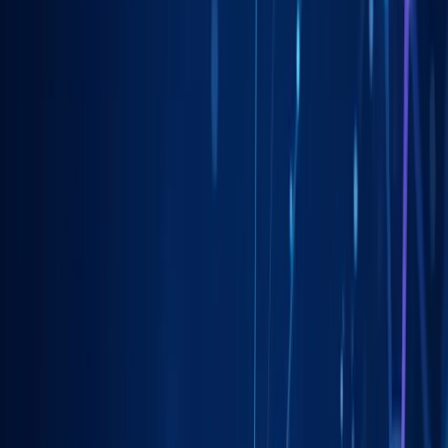
Liderzy
w Zielonej Górze
Nie pozwalaj konkurencji zajmować najlepszych miejsc.
Systematyczne działania pozwolą Ci zbudować trwałą przewagę na
rynku
w Zielonej Górze
.
Ludzi szuka usług lokalnie
90%+
Więcej połączeń z profilu
3x
Czas na pierwsze zmiany
24h
Własność Twoich kont
100%