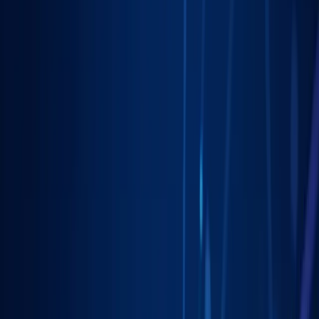
Pomagamy firmom
w Zielonej Górze
rosnąć dzięki profesjonalnym
usługom
marketing lokalny
. Skoncentrowane działania, mierzalne
rezultaty.