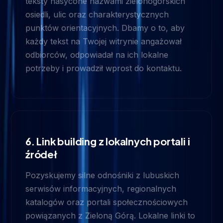
teksty nasycone nazwami zielonogórskich
osiedli, ulic oraz charakterystycznych
punktów orientacyjnych. Dbamy o to, aby
każdy tekst na Twojej witrynie angażował
odbiorców, odpowiadał na ich lokalne
potrzeby i prowadził wprost do kontaktu.
6. Link building z lokalnych portali i
źródeł
Pozyskujemy silne odnośniki z lubuskich
serwisów informacyjnych, regionalnych
katalogów oraz portali społecznościowych
powiązanych z Zieloną Górą. Lokalne linki to