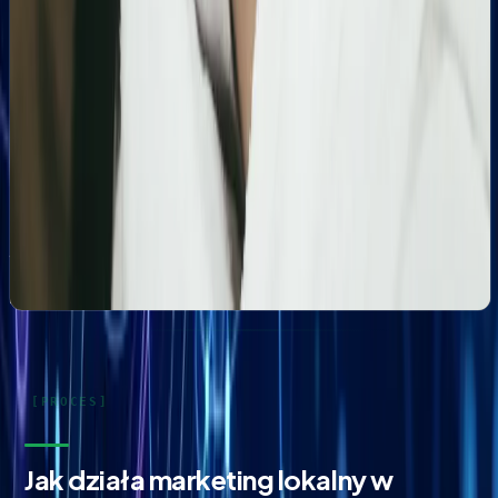
lokalne.
Kosmetolog Rosanna
Profesjonalny profil Google i pozycjonowanie lokalne
salonu kosmetologicznego
Zbudowanie i optymalizacja wizytówki Google dla
gabinetu kosmetologicznego Rosanna. Pełne
wdrożenie wizytówki, spójność NAP oraz integracja z
profilami społecznościowymi i stroną www.
Jak działa marketing lokalny w