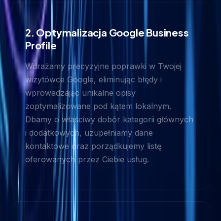
2. Optymalizacja Google Business
Profile
Wdrażamy precyzyjne poprawki w Twojej
wizytówce Google, eliminując błędy i
wprowadzając unikalne opisy
zoptymalizowane pod kątem lokalnym.
Dbamy o właściwy dobór kategorii głównych
i dodatkowych, uzupełniamy dane
kontaktowe oraz porządkujemy listę
oferowanych przez Ciebie usług.