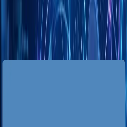
Specyfika rynku lokalnego w
Zielonej Górze
Zielonogórski rynek charakteryzuje się unikalną
dynamiką, gdzie silnie rozwinięty sektor usługowy
i turystyczny współgra z prężnie działającymi