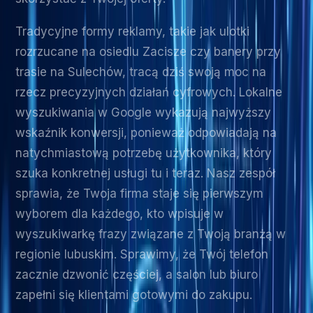
Tradycyjne formy reklamy, takie jak ulotki
rozrzucane na osiedlu Zacisze czy banery przy
trasie na Sulechów, tracą dziś swoją moc na
rzecz precyzyjnych działań cyfrowych. Lokalne
wyszukiwania w Google wykazują najwyższy
wskaźnik konwersji, ponieważ odpowiadają na
natychmiastową potrzebę użytkownika, który
szuka konkretnej usługi tu i teraz. Nasz zespół
sprawia, że Twoja firma staje się pierwszym
wyborem dla każdego, kto wpisuje w
wyszukiwarkę frazy związane z Twoją branżą w
regionie lubuskim. Sprawimy, że Twój telefon
zacznie dzwonić częściej, a salon lub biuro
zapełni się klientami gotowymi do zakupu.