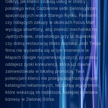
Odkryj, jak klienci szukają usług w stolicy
polskiego wina. Codziennie setki zielonogórzan
spacerujących wokół Starego Rynku, Palmiarni
czy robiących zakupy w okolicach Focus Mall
wyciąga smartfony, aby znaleźć mechanika na
Jędrzychowie, stomatologa przy ul. Kupieckiej
czy dobrą restaurację blisko deptaka. Jeśli Twoja
firma nie wyświetla się w tym momencie w
Mapach Google na pierwszej pozycji, po prostu
oddajesz zyski konkurencji, która już dawno
zainwestowała w lokalną promocję. Twoi
potencjalni klienci nie przeglądają tradycyjnych
katalogów reklamowych, lecz ufają algorytmom,
które wskazują im najbliższe, najlepiej oceniane
biznesy w Zielonej Górze.