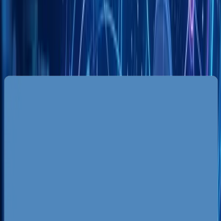
Specyfika rynku lokalnego w
Katowicach
Rynek katowicki ma unikalną charakterystykę ze
względu na bliskie sąsiedztwo kilkunastu innych
miast, co tworzy potężną, ale i bezwzględną
przestrzeń konkurencyjną. Klient z Ligoty bez
problemu pojedzie do Mikołowa, a mieszkaniec