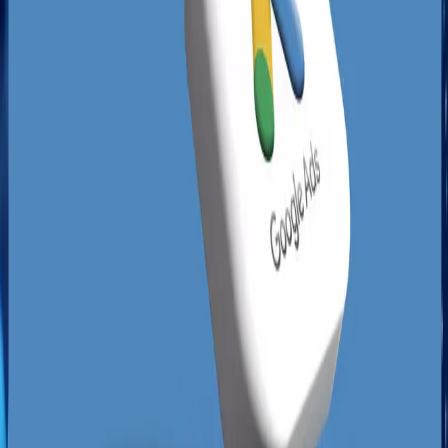
Korfantego jest porzuconych, ma niespójne dane
teleadresowe lub rażące błędy w optymalizacji.
To dla Ciebie doskonała okazja, ponieważ
profesjonalnie poprowadzona
budowa strony
internetowej Katowice
połączona z lokalnym SEO
pozwala szybko wyprzedzić konkurentów o
ugruntowanej pozycji. Przejęcie ruchu z map i
organicznych wyników lokalnych pozwala na
zdominowanie nisz, w których rywale dotychczas
czuli się całkowicie bezpiecznie.
Dodatkowym czynnikiem jest dynamiczny rozwój
nowych osiedli mieszkaniowych na południu
miasta, takich jak te w Piotrowicach czy Podlesiu,
gdzie wprowadzają się nowi mieszkańcy
poszukujący lokalnych dostawców usług. Osoby