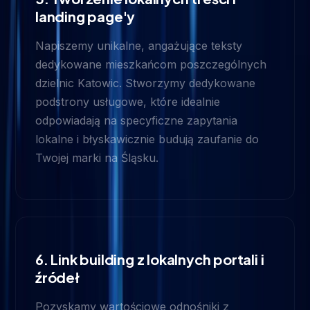
landing page'y
Napiszemy unikalne, angażujące teksty
dedykowane mieszkańcom poszczególnych
dzielnic Katowic. Stworzymy dedykowane
podstrony usługowe, które idealnie
odpowiadają na specyficzne zapytania
lokalne i błyskawicznie budują zaufanie do
Twojej marki na Śląsku.
6. Link building z lokalnych portali i
źródeł
Pozyskamy wartościowe odnośniki z