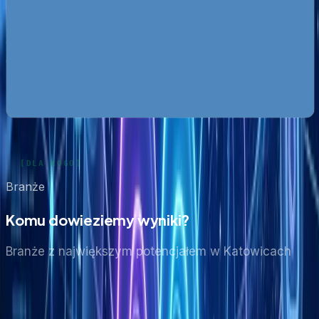
Mapa pozyskiwania klientów z internetu
Pobierz za
darmo
Google Ads bez przepalania budżetu
Pobierz za darmo
Zobacz wszystkie ebooki
Branże
Komu dowieziemy wyniki?
Branże z największym potencjałem
w Katowicach