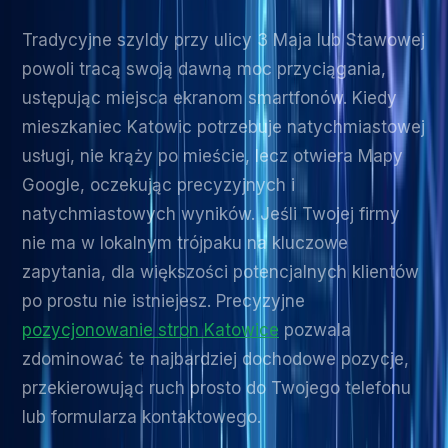
Tradycyjne szyldy przy ulicy 3 Maja lub Stawowej
powoli tracą swoją dawną moc przyciągania,
ustępując miejsca ekranom smartfonów. Kiedy
mieszkaniec Katowic potrzebuje natychmiastowej
usługi, nie krąży po mieście, lecz otwiera Mapy
Google, oczekując precyzyjnych i
natychmiastowych wyników. Jeśli Twojej firmy
nie ma w lokalnym trójpaku na kluczowe
zapytania, dla większości potencjalnych klientów
po prostu nie istniejesz. Precyzyjne
pozycjonowanie stron Katowice
pozwala
zdominować te najbardziej dochodowe pozycje,
przekierowując ruch prosto do Twojego telefonu
lub formularza kontaktowego.