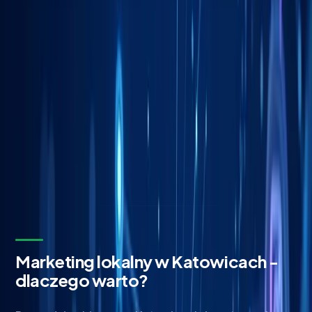
Bezpłatna wycena w 24h
Zostaw kontakt - oddzwonimy z konkretną propozycją.
Imię i nazwisko *
Adres email *
Numer telefonu *
* Wymagane pola
Wyślij zapytanie
Bez zobowiązań. Odpowiadamy w ciągu 24 godzin.
Marketing lokalny w Katowicach -
dlaczego warto?