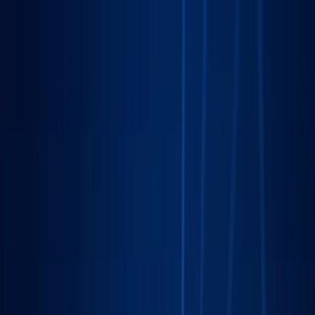
Sprawdź, czy Twoja firma istnieje w AI!
Odbierz darmową
analizę
Jesteś w AI? Sprawdź!
Analiza
digitay
.
oferta
partnerstwo
blog
historie współpracy
ebooki
o nas
bezpłatna konsultacja
Przewiń w dół
Strona główna
/
Marketing Lokalny
/
Katowice
Marketing Lokalny
w Katowicach
.