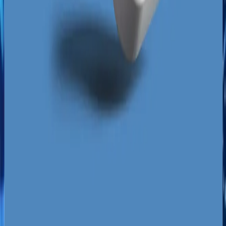
te nie znają lokalnego rynku i całkowicie polegają
na ocenach w Mapach Google oraz pozycjach
stron w wyszukiwarce. Brak spójnego wizerunku
w sieci uniemożliwi Ci dotarcie do tej niezwykle
chłonnej i zamożnej grupy odbiorców.
Dopasowanie strategii marketingu lokalnego do
specyfiki śląskiej konurbacji to jedyna droga do
stabilnego wzrostu przychodów w tak gęsto
zaludnionym regionie.
Za darmo
Pobierz ebooka
Dlaczego Twoja firma nie ma zapytań z Google?
Pobierz
za darmo