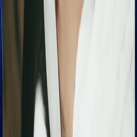
Case Studies
Zobacz, jak pomogliśmy innym
Similimum
Skokowy wzrost widoczności organicznej:
Zwiększenie kliknięć z Google o 739%
Podsumowanie działań SEO za jeden bardzo mocny
miesiąc. Strona zanotowała kilkukrotny wzrost w
liczbie kliknięć i wyświetleń, potwierdzając
skuteczność wprowadzonych poprawek
technicznych i treściowych.
Bling&Bliss
Optymalizacja wizytówki Google i pozycjonowanie