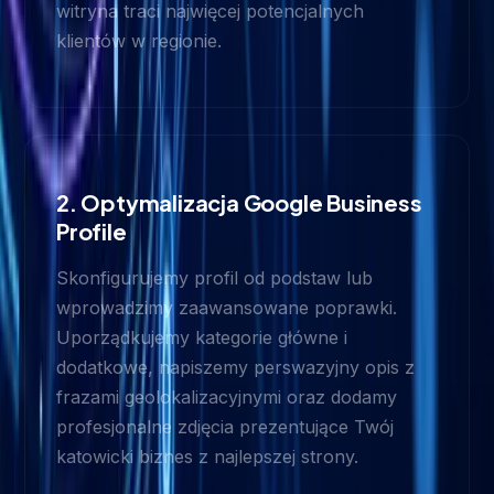
witryna traci najwięcej potencjalnych
klientów w regionie.
2. Optymalizacja Google Business
Profile
Skonfigurujemy profil od podstaw lub
wprowadzimy zaawansowane poprawki.
Uporządkujemy kategorie główne i
dodatkowe, napiszemy perswazyjny opis z
frazami geolokalizacyjnymi oraz dodamy
profesjonalne zdjęcia prezentujące Twój
katowicki biznes z najlepszej strony.