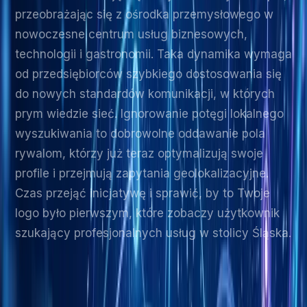
przeobrażając się z ośrodka przemysłowego w
nowoczesne centrum usług biznesowych,
technologii i gastronomii. Taka dynamika wymaga
od przedsiębiorców szybkiego dostosowania się
do nowych standardów komunikacji, w których
prym wiedzie sieć. Ignorowanie potęgi lokalnego
wyszukiwania to dobrowolne oddawanie pola
rywalom, którzy już teraz optymalizują swoje
profile i przejmują zapytania geolokalizacyjne.
Czas przejąć inicjatywę i sprawić, by to Twoje
logo było pierwszym, które zobaczy użytkownik
szukający profesjonalnych usług w stolicy Śląska.