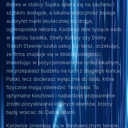
Biznes w stolicy Śląska opiera się na zaufaniu i
szybkim dostępie, a lokalna widoczność buduje
autorytet marki skuteczniej niż droga,
ogólnopolska reklama. Każdego dnia tysiące osób
w pobliżu Spodka, Strefy Kultury czy Doliny
Trzech Stawów szuka usług tu i teraz, oczekując,
że firma znajduje się w bliskiej odległości.
Inwestując w pozycjonowanie na rynku lokalnym,
nie przepalasz budżetu na ruch z drugiego końca
Polski, lecz docierasz wyłącznie do osób, które
fizycznie mogą odwiedzić Twój lokal. To
optymalne kosztowo i najbardziej bezpośrednie
źródło pozyskiwania lojalnych klientów, którzy
będą wracać do Ciebie latami.
Katowice zmieniają się w błyskawicznym tempie,