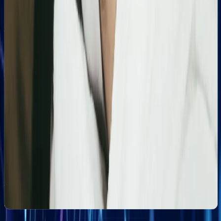
lokalne salonu Bling&Bliss
Szczegółowa optymalizacja wizytówki Google
Business Profile dla gabinetu piercingu i zabiegów
estetycznych z ukierunkowaniem na kluczowe frazy
lokalne.
Kosmetolog Rosanna
Profesjonalny profil Google i pozycjonowanie lokalne
salonu kosmetologicznego
Zbudowanie i optymalizacja wizytówki Google dla
gabinetu kosmetologicznego Rosanna. Pełne
wdrożenie wizytówki, spójność NAP oraz integracja z
profilami społecznościowymi i stroną www.