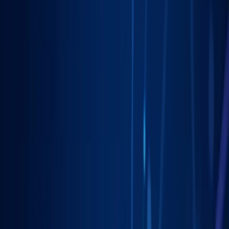
Pomagamy firmom
w Katowicach
rosnąć dzięki profesjonalnym
usługom
marketing lokalny
. Skoncentrowane działania, mierzalne
rezultaty.