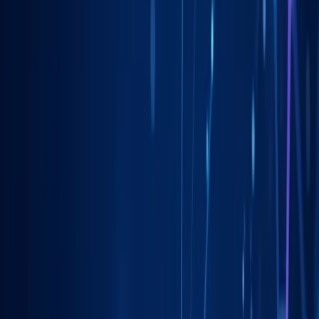
Liderzy
w Katowicach
Nie pozwalaj konkurencji zajmować najlepszych miejsc.
Systematyczne działania pozwolą Ci zbudować trwałą przewagę na
rynku
w Katowicach
.
Ludzi szuka usług lokalnie
90%+
Więcej połączeń z profilu
3x
Czas na pierwsze zmiany
24h
Własność Twoich kont
100%