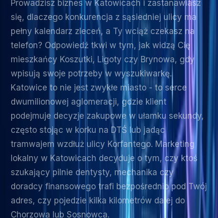
Prowadzisz biznes w Katowicach i zastanawiasz
się, dlaczego konkurencja z sąsiedniej ulicy ma
pełny kalendarz zleceń, a Ty wciąż czekasz na
telefon? Odpowiedź tkwi w tym, jak widzą Cię
mieszkańcy Koszutki, Ligoty czy Brynowa, gdy
wpisują swoje potrzeby w wyszukiwarkę.
Katowice to nie jest zwykłe miasto - to serce
dwumilionowej aglomeracji, gdzie klient
podejmuje decyzje zakupowe w ułamku sekundy,
często stojąc w korku na DTŚ lub jadąc
tramwajem wzdłuż ulicy Korfantego. Marketing
lokalny w Katowicach decyduje o tym, czy ktoś
szukający pilnie dentysty, mechanika czy
doradcy finansowego trafi bezpośrednio pod Twój
adres, czy pojedzie kilka kilometrów dalej do
Chorzowa lub Sosnowca.