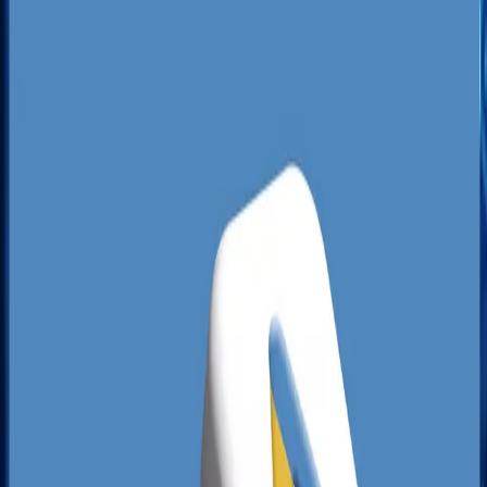
Bogucic może wybrać ofertę z Sosnowca, jeśli
tamtejsza wizytówka wzbudzi większe zaufanie.
Aby skutecznie walczyć o pozycję lidera, Twoja
firma musi pokazać wyższość techniczną i
merytoryczną bezpośrednio w wynikach
wyszukiwania Google. Lokalne pozycjonowanie w
tym regionie nie polega tylko na dodaniu nazwy
miasta do słów kluczowych, ale na precyzyjnym
zarządzaniu zasięgiem w promieniu kilkunastu
kilometrów.
Analiza konkurencji w Katowicach pokazuje, że
wiele firm opiera się na przestarzałych metodach
marketingowych, zostawiając ogromne luki w
widoczności lokalnej. Wiele wizytówek w rejonie
ulicy Chorzowskiej czy w pobliżu biurowców przy