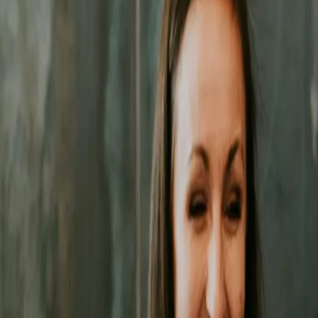
zne działania pozwolą Ci zbudować trwałą przewagę na rynku
w Katow