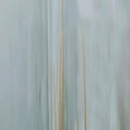
Sprawdź, czy Twoja firma istnieje w AI!
Odbierz darmową analiz
digitay
.
oferta
partnerstwo
blog
historie współpracy
ebooki
o nas
bezpłatna konsultacja
Przewiń w dół
Strona główna
/
Reklamy Facebook Ads
/
Katowice
Reklamy Facebook Ads
w Katowicach
.
Pomagamy firmom
w Katowicach
rosnąć dzięki profesjonalnym us