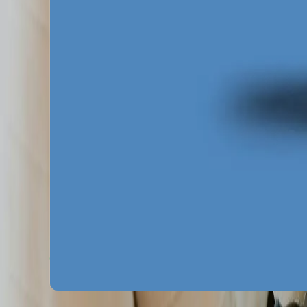
lokalny patriotyzm. Kreacje reklamowe Met
bezpośrednio odnosić się do realnych korzyś
próba wdrażania ogólnych, ogólnokrajowyc
kładzie ogromny nacisk na personalizację 
Za darmo
Pobierz ebooka
Dlaczego Twoja firma nie ma zapytań z Google?
P
Mapa pozyskiwania klientów z internetu
Pobierz 
Google Ads bez przepalania budżetu
Pobierz za
Zobacz wszystkie ebooki