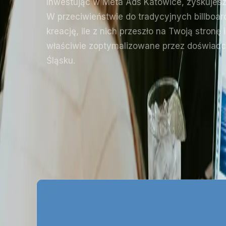
Inwestując w Meta Ads Katowice, zyskujes
W przeciwieństwie do tradycyjnych billboar
kreację, ile z nich przeszło na Twoją stronę
właściwie zoptymalizowane przez doświadc
Śląsku.