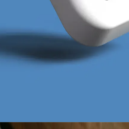
a Ads Katowice muszą być autentyczne, pozbawione sz
ci, jakie mieszkaniec regionu zyska dzięki Twojej oferc
h szablonów reklamowych często prowadzi do przepala
przekazu pod kątem śląskiego konsumenta.
obierz za darmo
za darmo
 darmo