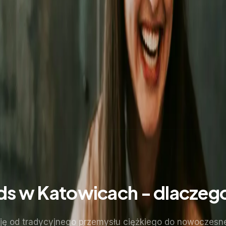
s w Katowicach - dlaczeg
ję od tradycyjnego przemysłu ciężkiego do nowoczesne