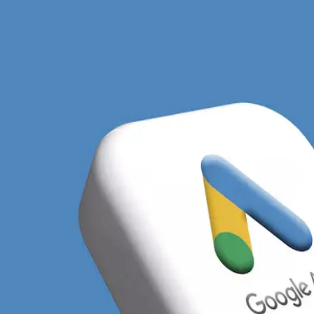
lam Facebook Ads w Katowi
a skalę kraju strukturą osadniczą i niesamowitym zagę
 prowadzącego kampanie oznacza to, że granice miast t
 zacierają, a klienci niezwykle chętnie przemieszczają
iedzieć,
jak skutecznie zaplanować kampanię reklamo
ilną lokalną konkurencję.
oogle bywa niezwykle zaciekła i kosztowna, szczegól
ja. Właśnie tutaj z pomocą przychodzą reklamy na Fac
 i dotrzeć bezpośrednio do użytkowników kreacją bud
t umiejętne wykorzystanie targetowania behawioralnego
go szczebla z korporacji zlokalizowanych przy ulicy C
ż doskonałego zrozumienia mentalności tutejszych odb