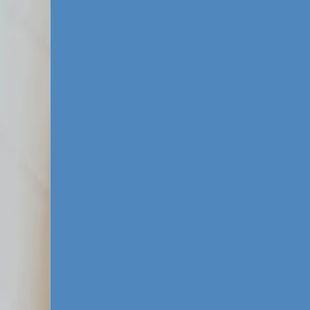
Specyfika rynku rek
Śląski rynek charakteryzuje się unikalną n
Zagłębiowskiej Metropolii. Dla specjalisty
Śląskie czy Sosnowiec w rzeczywistości się
usługowych. Aby odnieść sukces, musisz w
specyficzne uwarunkowania geograficzne i s
W Katowicach konkurencja w wyszukiwarce G
usługi medyczne, gastronomia czy rekrutac
najdroższe słowa kluczowe w wyszukiwarce
Kluczem do dominacji na śląskim rynku jes
Uniwersytetu Śląskiego, menedżerów wyższe
usług premium na osiedlu Bażantowo.
Specyfika katowickiego rynku wymaga równie