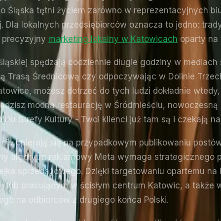
ego Śląska tętni życiem zarówno w reprezentacyjnych b
j. Dla lokalnych przedsiębiorców oznacza to jedno: trad
ę precyzyjny
marketing lokalny w Katowicach
oparty na
śląskiej spędzają codziennie długie godziny w mediac
 Trasą Średnicową czy odpoczywając w Dolinie Trzech 
owice, możesz dotrzeć do tych ludzi dokładnie wtedy, ki
wadzisz modną restaurację w Śródmieściu, nowoczesną k
iżu Strefy Kultury - Twoi klienci już tam są i czekają n
ie opierają się na przypadkowym publikowaniu postów i 
esny algorytm reklamowy Meta wymaga strategicznego
ejka sprzedażowego. Dzięki targetowaniu opartemu na 
 lub pracującym w ścisłym centrum Katowic, a także w
go na odbiorców z drugiego końca Polski.