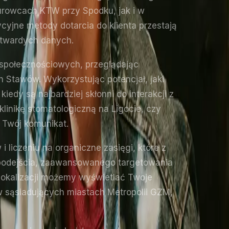
iurowcach KTW przy Spodku, jak i w
ycyjne metody dotarcia do klienta przestają
 twardych danych.
h społecznościowych, przeglądając
Stawów. Wykorzystując potencjał, jaki
edy są najbardziej skłonni do interakcji z
linikę stomatologiczną na Ligocie, czy
a Twój komunikat.
liczeniu na organiczne zasięgi, które z
 podejścia, zaawansowanego targetowania
lokalizacji możemy wyświetlać Twoje
 sąsiadujących miastach Metropolii GZM,