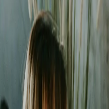
Liderzy
w Katowicach
Nie pozwalaj konkurencji zajmować najlepszych miejsc. Systematyc
Średni zwrot (ROAS)
2.8x
Redukcja kosztu za lead
-38%
Kampanii w regionie
150+
Czas reakcji na anomalie
24h
Bezpłatna wycena w 24h