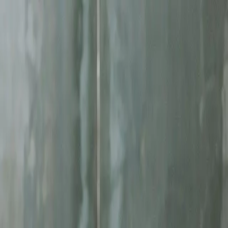
ę
Jesteś w AI? Sprawdź!
Analiza
ługom
reklamy facebook ads
. Skoncentrowane działania, mierzalne rezult