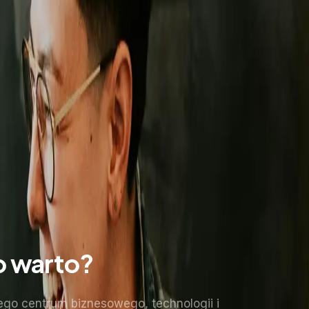
o warto?
go centrum biznesowego, technologii i