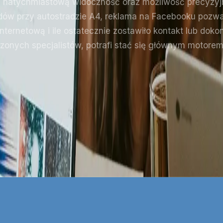
z natychmiastową widoczność oraz możliwość precyzy
dów przy autostradzie A4, reklama na Facebooku pozwala
 internetową i ile ostatecznie zostawiło kontakt lub dok
zonych specjalistów, potrafi stać się głównym motore