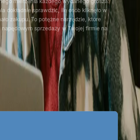
jnego mierzenia każdego wydanego grosza.
 dokładnie sprawdzić, ile osób kliknęło w
onało zakupu. To potężne narzędzie, które
m napędowym sprzedaży w Twojej firmie na