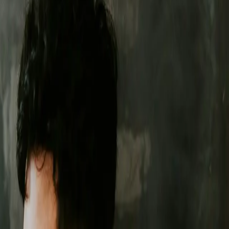
icach
.