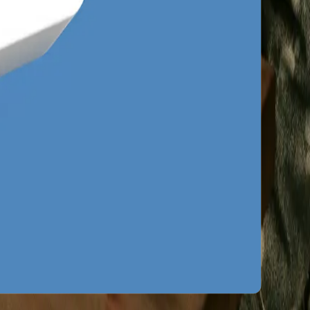
tucznego, korporacyjnego zadęcia i
ie. Ignorowanie tych lokalnych niuansów i
nia budżetów - dlatego nasza agencja