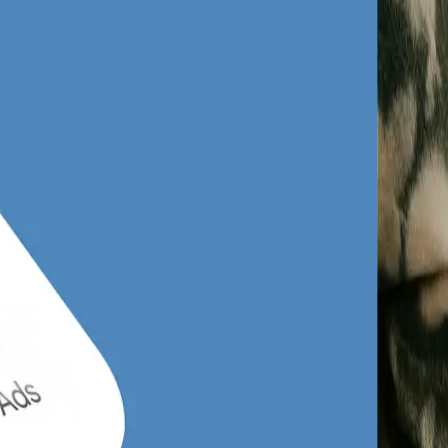
cach
szczeniem ludności w ramach Górnośląsko-
akich jak Katowice, Chorzów, Siemianowice
 się między nimi w celach zakupowych i
wą na Facebooku
, biorąc pod uwagę te
nie w branżach takich jak nieruchomości,
ebooku Katowice, które pozwalają ominąć
zącą natychmiastową potrzebę zakupową.
 - potrafimy dotrzeć do studentów
horzowskiej, a także rodzin poszukujących
iorców, którzy cenią konkret, rzetelność i