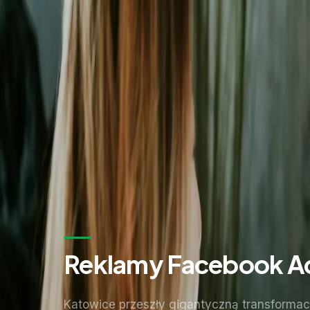
Zostaw kontakt - oddzwonimy z konkretną propozycją.
Imię i nazwisko *
Adres email *
Numer telefonu *
* Wymagane pola
Wyślij zapytanie
Bez zobowiązań. Odpowiadamy w ciągu 24 godzin.
Reklamy Facebook Ad
Katowice przeszły gigantyczną transformac