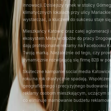
innowacji. Dzisiejszy rynek w stolicy Górn
klimatycznych lokalach przy ulicy Mariackie
wystarczać, a kluczem do sukcesu staje si
Mieszkańcy Katowic oraz całej aglomeracji 
ekosystem Meta w drodze do pracy Drogową
dają profesjonalne reklamy na Facebooku Kat
Twoją marką. Niezależnie od tego, czy pro
dynamicznie rozwijającą się firmę B2B w pobl
Skuteczne kampanie social media Katowice n
roku na rok drastycznie spadają. Współcz
geograficznego i precyzyjnego budowania l
reklamy osobom mieszkającym, uczącym się
co eliminuje marnowanie budżetu reklamowe