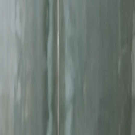
ę
Jesteś w AI? Sprawdź!
Analiza
eklamy facebook ads
. Skoncentrowane działania, mierzalne rezultaty.