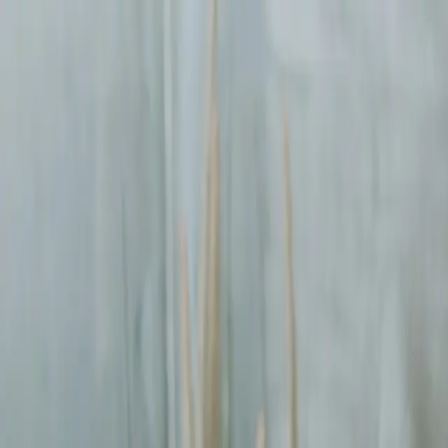
Sprawdź, czy Twoja firma istnieje w AI!
Odbierz darmową analiz
digitay
.
oferta
partnerstwo
blog
historie współpracy
ebooki
o nas
bezpłatna konsultacja
Przewiń w dół
Strona główna
/
Reklamy Facebook Ads
/
Gdynia
Reklamy Facebook Ads
w Gdyni
.
Pomagamy firmom
w Gdyni
rosnąć dzięki profesjonalnym usługom
r