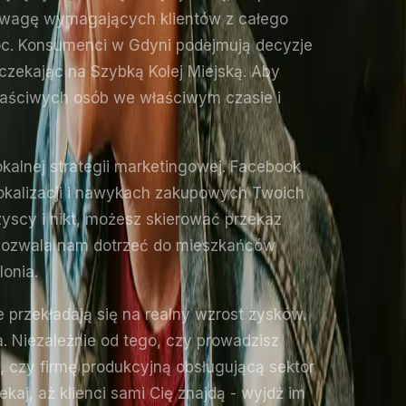
 uwagę wymagających klientów z całego
oc. Konsumenci w Gdyni podejmują decyzje
zekając na Szybką Kolej Miejską. Aby
 właściwych osób we właściwym czasie i
alnej strategii marketingowej. Facebook
lokalizacji i nawykach zakupowych Twoich
zyscy i nikt, możesz skierować przekaz
e pozwala nam dotrzeć do mieszkańców
lonia.
re przekładają się na realny wzrost zysków.
. Niezależnie od tego, czy prowadzisz
, czy firmę produkcyjną obsługującą sektor
aj, aż klienci sami Cię znajdą - wyjdź im