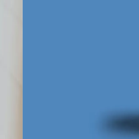
trójmiejskiej. Lokalne firmy konkurują nie t
szansę widzimy w optymalizacji kampanii po
kampanie zbyt szeroko, przepalając budżet
branżami, które najgłośniej walczą o uwag
kosmetyczne i medyczne oraz szeroko pojęt
Aby wygrać tę batalię, Twój biznes musi wyk
zaawansowane kampanie Meta Ads. Analizują
kreacją a stroną docelową oraz całkowite i
są pozostawiani sami sobie, bez ponowneg
które etapami przeprowadzają mieszkańca Gd
temu Twoje reklamy na Facebooku Gdynia za
Za darmo