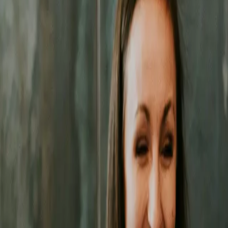
zne działania pozwolą Ci zbudować trwałą przewagę na rynku
w Gdyn