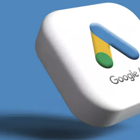
ylko między sobą, ale również z silnymi graczami z Gdań
d kątem precyzyjnego geolokalizowania i segmentacji kl
y na całe województwo pomorskie, zamiast skupić się 
ę w social media, są deweloperzy budujący nowoczesn
a branża gastronomiczna i turystyczna.
orzystać potencjał, jaki oferuje profesjonalny
marketin
c działania lokalnych konkurentów, zauważamy powtar
gnorowanie remarketingu. Potencjalni klienci, którzy w
o kontaktu. My tę lukę bezwzględnie wykorzystujemy. 
yni od pierwszego kontaktu z marką, aż do ostateczneg
czną przynosić stabilny i mierzalny dopływ zapytań k