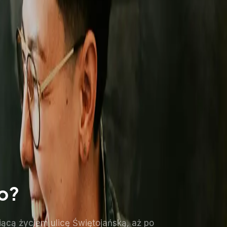
to?
ącą życiem ulicę Świętojańską, aż po