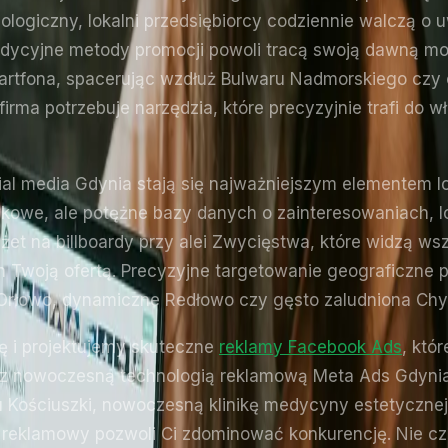
logiczny, lokalni przedsiębiorcy codziennie walczą o
radycyjne metody promocji powoli tracą swoją dawną m
tfona, spacerując wzdłuż Bulwaru Nadmorskiego czy c
irma potrzebuje narzędzia, które precyzyjnie trafi do
l media Gdynia stają się najważniejszym elementem lok
ywkowe, ale potężne bazy danych o zainteresowaniach, 
et na billboardy przy alei Zwycięstwa, które widzą ws
h Twoją ofertą. Precyzyjne targetowanie geograficzn
e Orłowo, dynamiczne Redłowo czy gęsto zaludniona Chy
ę i projektujemy skuteczne
reklamy Facebook Ads
, któ
a z nowoczesną technologią reklamową Meta Ads Gdynia
 Kościuszki, nowoczesną klinikę medycyny estetycznej
reklamowy pozwoli Ci zdominować konkurencję. Nie czek