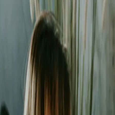
Liderzy
w Gdyni
Nie pozwalaj konkurencji zajmować najlepszych miejsc. Systematyc
Średni zwrot (ROAS)
2.8x
Redukcja kosztu za lead
-38%
Kampanii w regionie
150+
Czas reakcji na anomalie
24h
Bezpłatna wycena w 24h