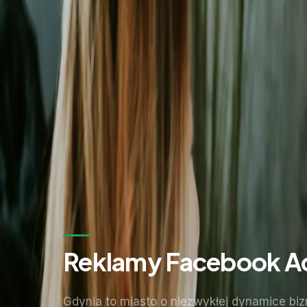
Zostaw kontakt - oddzwonimy z konkretną propozycją.
Imię i nazwisko *
Adres email *
Numer telefonu *
* Wymagane pola
Wyślij zapytanie
Bez zobowiązań. Odpowiadamy w ciągu 24 godzin.
Reklamy Facebook Ad
Gdynia to miasto o niezwykłej dynamice biz