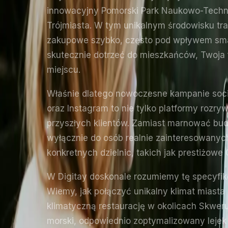
innowacyjny Pomorski Park Naukowo-Techno
Trójmiasta. W tym unikalnym środowisku t
zakupowe szybko, często pod wpływem smar
skutecznie dotrzeć do mieszkańców, Twoja f
miejscu.
Właśnie dlatego nowoczesne kampanie socia
oraz Instagram to nie tylko platformy rozr
przyszłych klientów. Zamiast marnować budż
wyłącznie do osób realnie zainteresowanyc
konkretnych dzielnic, takich jak prestiżow
W Digitay doskonale rozumiemy tę specyfik
Wiemy, jak połączyć unikalny klimat miast
klimatyczną restaurację w okolicach Skweru
morski, odpowiednio zoptymalizowany lejek 