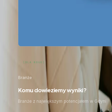
Pobierz ebooka
Dlaczego Twoja firma nie ma zapytań z Google?
P
Mapa pozyskiwania klientów z internetu
Pobierz 
Google Ads bez przepalania budżetu
Pobierz za
Zobacz wszystkie ebooki
Branże
Komu dowieziemy wyniki?
Branże z największym potencjałem
w Gdyni