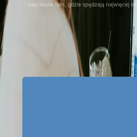
naprzeciw tam, gdzie spędzają najwięcej w
Specyfika rynku rek
Rynek reklamowy w Gdyni charakteryzuje si