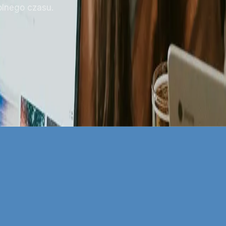
olnego czasu.
lam Facebook Ads w Gdyni
ę bardzo wysokim poziomem konkurencyjności, co bezp