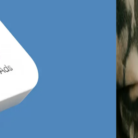
ska i Sopotu. Największą lukę i jednocześnie
ientów. Wiele gdyńskich agencji realizuje
na mikro-targetowaniu. Dominującymi
e apartamentowce, luksusowe usługi
g lokalny w Gdyni
wspierany przez
zający się błąd: brak spójności między
chodzą w interakcję z marką na Facebooku,
Budujemy zaawansowane lejki sprzedażowe,
o zakupu lub rezerwacji usługi. Dzięki
ażdego dnia.