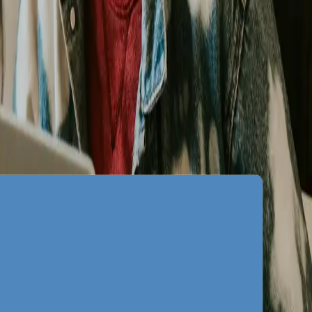
ośrednio wynika ze specyfiki aglomeracji