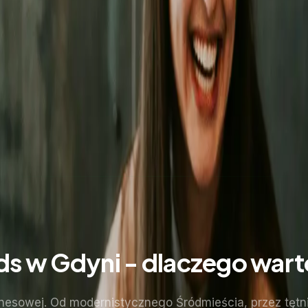
s w Gdyni - dlaczego war
nesowej. Od modernistycznego Śródmieścia, przez tętni