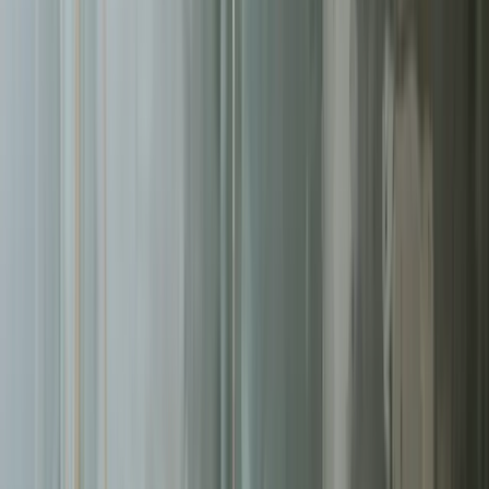
Pomagamy firmom
w Tychach
rosnąć dzięki profesjonalnym
usługom
reklamy facebook ads
. Skoncentrowane działania,
mierzalne rezultaty.