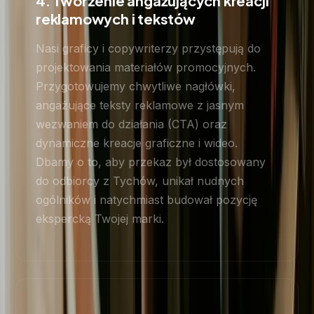
4. Tworzenie angażujących kreacji
reklamowych i tekstów
Nasi graficy i copywriterzy przystępują do
projektowania materiałów promocyjnych.
Przygotowujemy chwytliwe nagłówki,
angażujące teksty reklamowe z jasnym
wezwaniem do działania (CTA) oraz
dynamiczne kreacje graficzne i wideo.
Dbamy o to, aby przekaz był dostosowany
do odbiorcy z Tychów, unikał nudnych
ogólników i natychmiast budował pozycję
ekspercką Twojej marki.