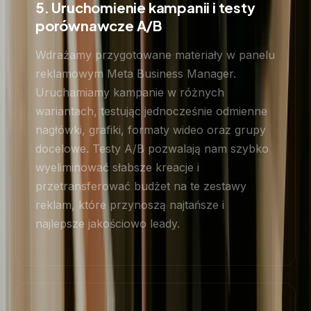
5. Uruchomienie kampanii i testy
porównawcze A/B
Wdrażamy przygotowane materiały w panelu
reklamowym Meta Business Manager.
Uruchamiamy kampanie w różnych
wariantach, testując jednocześnie odmienne
nagłówki, grafiki, formaty wideo oraz grupy
docelowe. Testy A/B pozwalają nam szybko
wyeliminować słabsze kreacje i
przetransferować budżet na te zestawy
reklam, które przynoszą najtańsze i
najlepsze jakościowo leady.