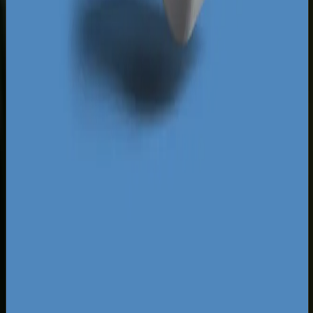
zasiedlających nowe bloki na osiedlu Cztery Pory
Roku czy pracowników strefy przemysłowej.
Profesjonalnie przygotowana kampania
uwzględnia te niuanse, dopasowując język
korzyści, kreacje graficzne i budżety pod
konkretne grupy społeczne, co pozwala uzyskać
znacznie niższy koszt pozyskania klienta (CPA)
niż u konkurentów działających po omacku.
Za darmo
Pobierz ebooka
Dlaczego Twoja firma nie ma zapytań z Google?
Pobierz
za darmo
Mapa pozyskiwania klientów z internetu
Pobierz za