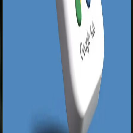
wystarczająco profesjonalna i atrakcyjna. Dlatego
kluczem do sukcesu jest wdrożenie kompletnego
lejka sprzedażowego w ekosystemie Meta.
Zamiast liczyć na łut szczęścia, łączymy
precyzyjny
marketing lokalny w Tychach
z
zaawansowaną analityką, dzięki czemu
wyłapujemy użytkowników gotowych do zakupu,
zanim pomyślą o skorzystaniu z oferty firm spoza
naszego miasta.
Dominującym błędem w lokalnych kampaniach na
Śląsku jest traktowanie Tychów jako jednolitej
masy odbiorców. Profil mieszkańca luksusowych
domów jednorodzinnych w Żwakowie różni się
diametralnie od potrzeb młodych rodzin