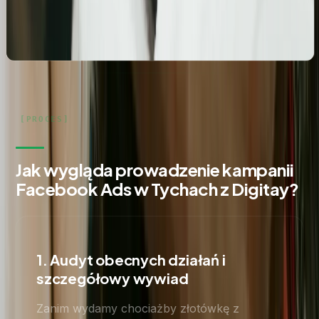
gabinetu kosmetologicznego Rosanna. Pełne
wdrożenie wizytówki, spójność NAP oraz integracja z
profilami społecznościowymi i stroną www.
Jak wygląda prowadzenie kampanii
Facebook Ads w Tychach z Digitay?
1. Audyt obecnych działań i
szczegółowy wywiad
Zanim wydamy chociażby złotówkę z