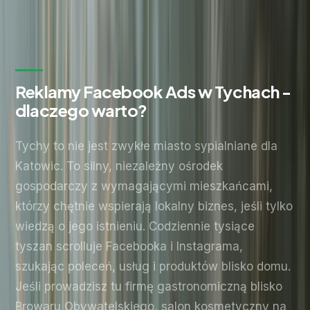
Bez zobowiązań. Odpowiadamy w ciągu 24 godzin.
Reklamy Facebook Ads w Tychach -
dlaczego warto?
Tychy to nie jest zwykłe miasto sypialniane dla
Katowic. To silny, niezależny ośrodek
gospodarczy z wymagającymi mieszkańcami,
którzy chętnie wspierają lokalny biznes, jeśli tylko
wiedzą o jego istnieniu. Codziennie tysiące
tyszan scrolluje Facebooka i Instagrama,
szukając poleceń, usług i produktów blisko domu.
Jeśli prowadzisz tu firmę gastronomiczną blisko
Browaru Obywatelskiego, salon kosmetyczny na