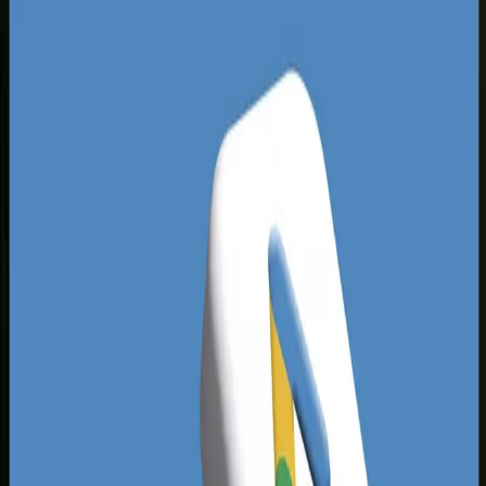
ogromną lukę i szansę dla przedsiębiorców
gotowych wdrożyć zaawansowane kampanie
social media. Branże takie jak gastronomia, usługi
beauty, medycyna estetyczna, a także lokalni
deweloperzy czy ekipy budowlane często
marnują budżety na nieskoordynowane
promowanie postów z poziomu aplikacji na
telefonie, co nie ma nic wspólnego z
profesjonalnym marketingiem.
Aby wygrać z konkurencją w Tychach, należy
zrozumieć, że tutejszy konsument jest mobilny i
doskonale poinformowany. Bliskość aglomeracji
śląskiej sprawia, że bez problemu może wybrać
usługi w sąsiednich Katowicach czy Mikołowie,
jeśli lokalna oferta nie wyda mu się