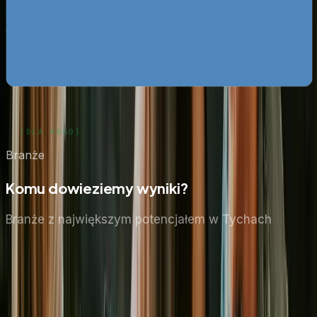
darmo
Google Ads bez przepalania budżetu
Pobierz za darmo
Zobacz wszystkie ebooki
Branże
Komu dowieziemy wyniki?
Branże z największym potencjałem
w Tychach