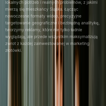
lokalnych potrzeb i realnych problemów, z jakimi
mierzą się mieszkańcy Śląska. Łącząc
nowoczesne formaty wideo, precyzyjne
targetowanie geograficzne i bezbłędną analitykę,
tworzymy reklamy, które nie tylko ładnie
wyglądają, ale przede wszystkim maksymalizują
zwrot z każdej zainwestowanej w marketing
złotówki.