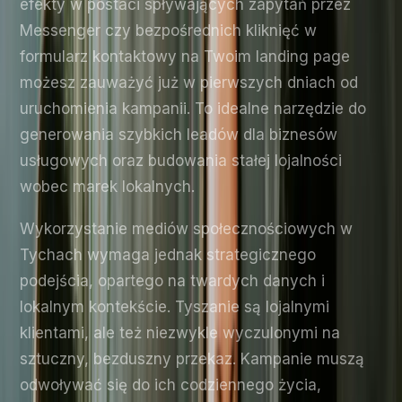
efekty w postaci spływających zapytań przez
Messenger czy bezpośrednich kliknięć w
formularz kontaktowy na Twoim landing page
możesz zauważyć już w pierwszych dniach od
uruchomienia kampanii. To idealne narzędzie do
generowania szybkich leadów dla biznesów
usługowych oraz budowania stałej lojalności
wobec marek lokalnych.
Wykorzystanie mediów społecznościowych w
Tychach wymaga jednak strategicznego
podejścia, opartego na twardych danych i
lokalnym kontekście. Tyszanie są lojalnymi
klientami, ale też niezwykle wyczulonymi na
sztuczny, bezduszny przekaz. Kampanie muszą
odwoływać się do ich codziennego życia,