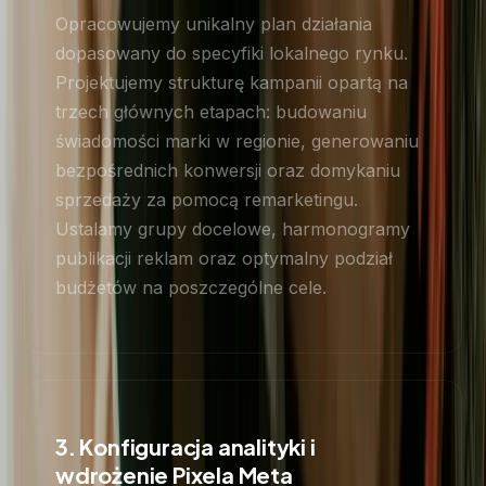
Opracowujemy unikalny plan działania
dopasowany do specyfiki lokalnego rynku.
Projektujemy strukturę kampanii opartą na
trzech głównych etapach: budowaniu
świadomości marki w regionie, generowaniu
bezpośrednich konwersji oraz domykaniu
sprzedaży za pomocą remarketingu.
Ustalamy grupy docelowe, harmonogramy
publikacji reklam oraz optymalny podział
budżetów na poszczególne cele.
3. Konfiguracja analityki i
wdrożenie Pixela Meta