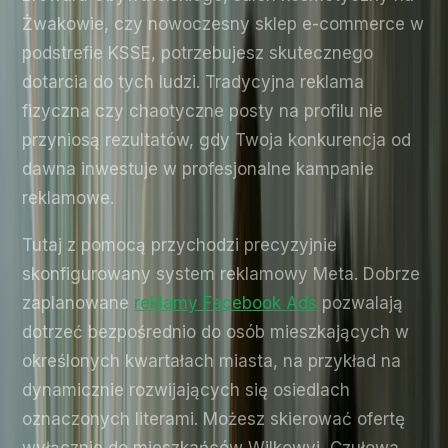
Żwakowie, czy nowoczesny sklep e-commerce w
podstrefie KSSE, potrzebujesz skutecznego
dotarcia do tych ludzi. Tradycyjna reklama
fizyczna czy chaotyczne posty na profilu nie
przyniosą rezultatów, gdy Twoja konkurencja od
dawna inwestuje w profesjonalne kampanie
reklamowe.
Tutaj z pomocą przychodzi precyzyjnie
skonfigurowany system reklamowy Meta. Dobrze
zaplanowane
reklamy Facebook Ads
pozwalają
dotrzeć bezpośrednio do osób mieszkających w
określonych kwartałach miasta, na przykład na
dynamicznie rozwijających się osiedlach
oznaczonych literami. Możesz skierować ofertę