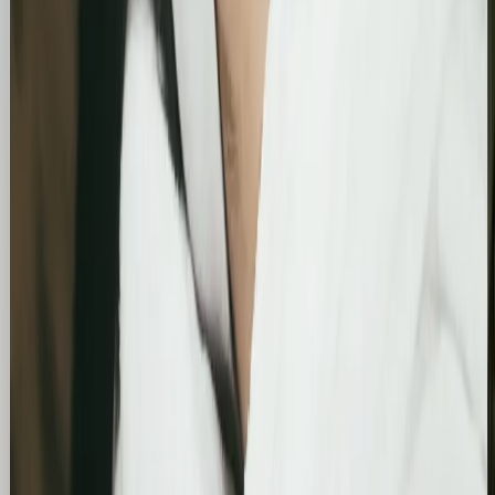
Bling&Bliss
Optymalizacja wizytówki Google i pozycjonowanie
lokalne salonu Bling&Bliss
Szczegółowa optymalizacja wizytówki Google
Business Profile dla gabinetu piercingu i zabiegów
estetycznych z ukierunkowaniem na kluczowe frazy
lokalne.
Kosmetolog Rosanna
Profesjonalny profil Google i pozycjonowanie lokalne
salonu kosmetologicznego
Zbudowanie i optymalizacja wizytówki Google dla