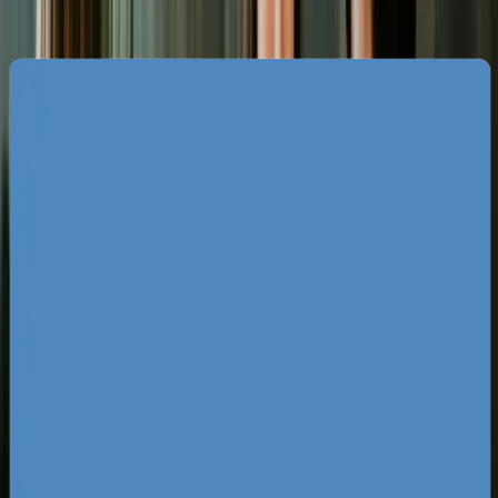
Specyfika rynku reklam Facebook
Ads w Tychach
Tyski rynek charakteryzuje się ogromnym
rozwarstwieniem - z jednej strony mamy tu
gigantów przemysłowych skupionych wokół
Katowickiej Specjalnej Strefy Ekonomicznej, z
drugiej setki mikroprzedsiębiorstw i firm
usługowych walczących o uwagę klienta
detalicznego. Wiele lokalnych biznesów opiera
swój marketing wyłącznie na poleceniach lub
przypadkowych działaniach w Google, co tworzy