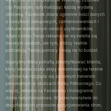
wyłącznie do mieszkańców Wilkowyj, Czułowa
czy Paprocan, optymalizując każdą wydaną
złotówkę. Facebook zbiera ogromne ilości danych
o nawykach zakupowych, zainteresowaniach i
statusie materialnym swoich użytkowników,
dzięki czemu Twoja reklama nie wyświetla się
losowym osobom, ale tym, którzy realnie
potrzebują Twojej pomocy i mają na to budżet.
Algorytmy Meta potrafią zidentyfikować klienta,
który właśnie szuka ekipy remontowej na terenie
Tychów lub rozgląda się za nowym trenerem
personalnym w okolicach Parku Północnego. Co
więcej, reklama na Facebooku i Instagramie
działa natychmiastowo. W przeciwieństwie do
długofalowych procesów pozycjonowania stron,