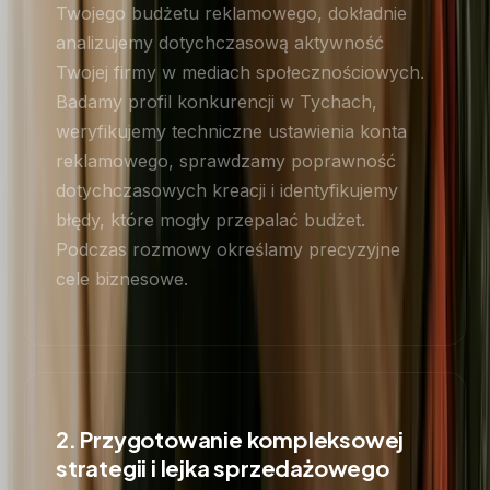
Twojego budżetu reklamowego, dokładnie
analizujemy dotychczasową aktywność
Twojej firmy w mediach społecznościowych.
Badamy profil konkurencji w Tychach,
weryfikujemy techniczne ustawienia konta
reklamowego, sprawdzamy poprawność
dotychczasowych kreacji i identyfikujemy
błędy, które mogły przepalać budżet.
Podczas rozmowy określamy precyzyjne
cele biznesowe.
2. Przygotowanie kompleksowej
strategii i lejka sprzedażowego