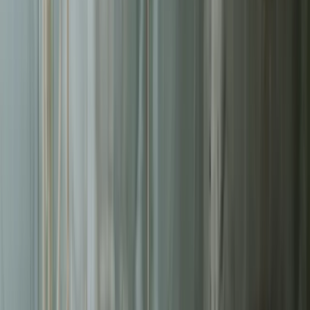
Liderzy
w Tychach
Nie pozwalaj konkurencji zajmować najlepszych miejsc.
Systematyczne działania pozwolą Ci zbudować trwałą przewagę na
rynku
w Tychach
.
Średni zwrot (ROAS)
2.8x
Redukcja kosztu za lead
-38%
Kampanii w regionie
150+
Czas reakcji na anomalie
24h
Bezpłatna wycena w 24h
Zostaw kontakt - oddzwonimy z konkretną propozycją.
Imię i nazwisko *
Adres email *
Numer telefonu *
* Wymagane pola
Wyślij zapytanie