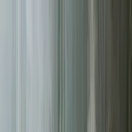
Sprawdź, czy Twoja firma istnieje w AI!
Odbierz darmową
analizę
Jesteś w AI? Sprawdź!
Analiza
digitay
.
oferta
partnerstwo
blog
historie współpracy
ebooki
o nas
bezpłatna konsultacja
Przewiń w dół
Strona główna
/
Reklamy Facebook Ads
/
Tychy
Reklamy Facebook Ads
w Tychach
.