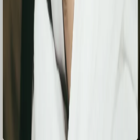
Optymalizacja wizytówki Google i pozycjonowanie
lokalne salonu Bling&Bliss
Szczegółowa optymalizacja wizytówki Google
Business Profile dla gabinetu piercingu i zabiegów
estetycznych z ukierunkowaniem na kluczowe frazy
lokalne.
Kosmetolog Rosanna
Profesjonalny profil Google i pozycjonowanie lokalne
salonu kosmetologicznego
Zbudowanie i optymalizacja wizytówki Google dla
gabinetu kosmetologicznego Rosanna. Pełne
wdrożenie wizytówki, spójność NAP oraz integracja z
profilami społecznościowymi i stroną www.