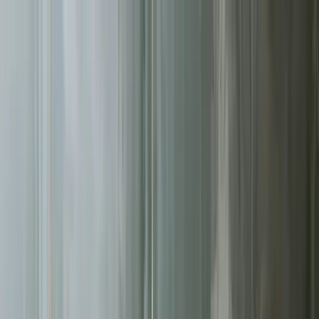
Sprawdź, czy Twoja firma istnieje w AI!
Odbierz darmową
analizę
Jesteś w AI? Sprawdź!
Analiza
digitay
.
oferta
partnerstwo
blog
historie współpracy
ebooki
o nas
bezpłatna konsultacja
Przewiń w dół
Strona główna
/
Pozycjonowanie SEO
/
Tychy
Pozycjonowanie SEO
w Tychach
.