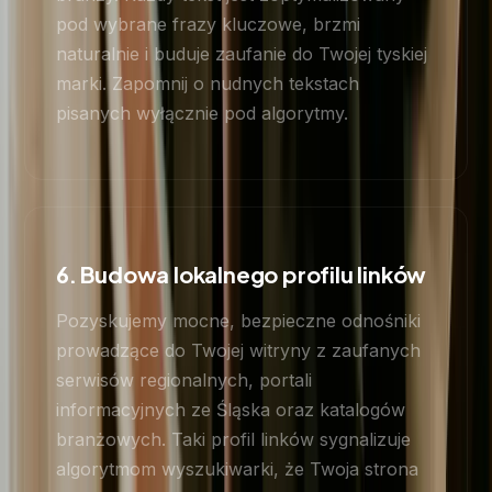
pod wybrane frazy kluczowe, brzmi
naturalnie i buduje zaufanie do Twojej tyskiej
marki. Zapomnij o nudnych tekstach
pisanych wyłącznie pod algorytmy.
6. Budowa lokalnego profilu linków
Pozyskujemy mocne, bezpieczne odnośniki
prowadzące do Twojej witryny z zaufanych
serwisów regionalnych, portali
informacyjnych ze Śląska oraz katalogów
branżowych. Taki profil linków sygnalizuje
algorytmom wyszukiwarki, że Twoja strona