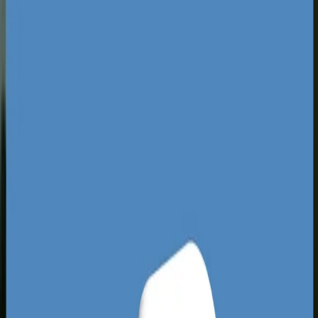
Specyfika rynku SEO w Tychach
Krajobraz biznesowy w Tychach jest mocno
zdeterminowany przez obecność Katowickiej
Specjalnej Strefy Ekonomicznej oraz wielkich
zakładów przemysłowych. Obok gigantów
motoryzacyjnych i tyskiego browaru rozwija się
jednak gigantyczny sektor małych i średnich
przedsiębiorstw, które oferują usługi B2B,
transport, budownictwo oraz usługi medyczne.
Taka struktura sprawia, że konkurencja w
wyszukiwarce jest tutaj specyficzna. Wiele firm
przemysłowych całkowicie ignoruje SEO, co
stwarza ogromną przestręń dla mniejszych
podmiotów chcących przejąć zapytania ofertowe
od dużych partnerów handlowych z całego