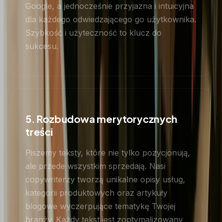
Google, a jednocześnie przyjazna i intuicyjna
dla każdego odwiedzającego go użytkownika.
Szybkość i użyteczność to klucz do
sukcesu.
5. Rozbudowa merytorycznych
treści
Piszemy teksty, które nie tylko pozycjonują,
ale przede wszystkim sprzedają. Nasi
copywriterzy tworzą unikalne opisy usług,
kategorii produktowych oraz artykuły
blogowe wyczerpujące tematykę Twojej
branży. Każdy tekst jest zoptymalizowany