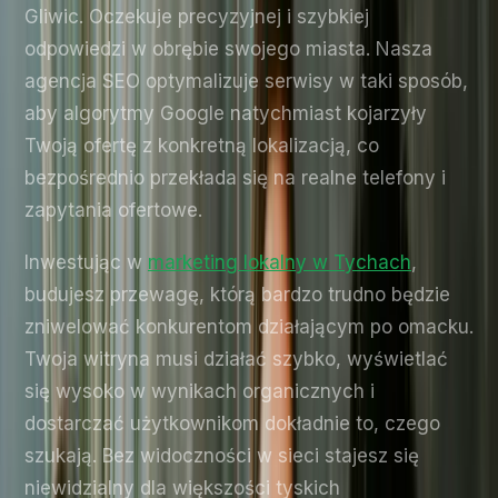
Gliwic. Oczekuje precyzyjnej i szybkiej
odpowiedzi w obrębie swojego miasta. Nasza
agencja SEO optymalizuje serwisy w taki sposób,
aby algorytmy Google natychmiast kojarzyły
Twoją ofertę z konkretną lokalizacją, co
bezpośrednio przekłada się na realne telefony i
zapytania ofertowe.
Inwestując w
marketing lokalny w Tychach
,
budujesz przewagę, którą bardzo trudno będzie
zniwelować konkurentom działającym po omacku.
Twoja witryna musi działać szybko, wyświetlać
się wysoko w wynikach organicznych i
dostarczać użytkownikom dokładnie to, czego
szukają. Bez widoczności w sieci stajesz się
niewidzialny dla większości tyskich