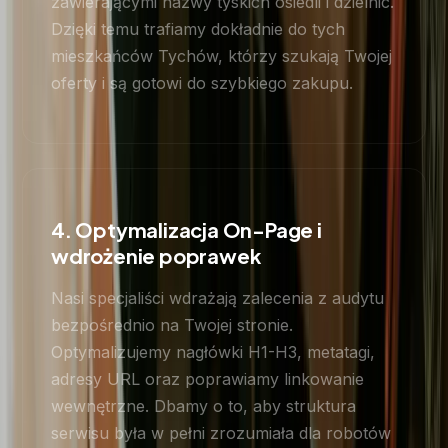
zawierającymi nazwy tyskich osiedli i dzielnic.
Dzięki temu trafiamy dokładnie do tych
mieszkańców Tychów, którzy szukają Twojej
oferty i są gotowi do szybkiego zakupu.
4. Optymalizacja On-Page i
wdrożenie poprawek
Nasi specjaliści wdrażają zalecenia z audytu
bezpośrednio na Twojej stronie.
Optymalizujemy nagłówki H1-H3, metatagi,
adresy URL oraz poprawiamy linkowanie
wewnętrzne. Dbamy o to, aby struktura
serwisu była w pełni zrozumiała dla robotów