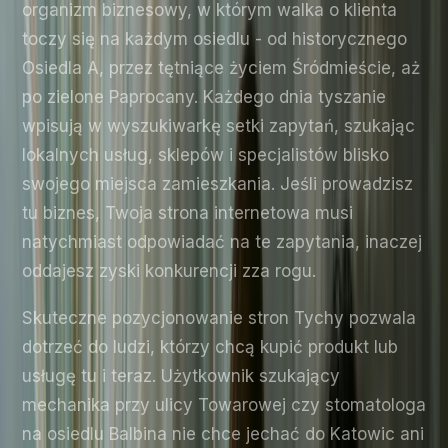
organizm biznesowy, w którym walka o klienta
toczy się na każdym osiedlu - od historycznego
Osiedla A, przez tętniące życiem Śródmieście, aż
po zielone Paprocany. Każdego dnia tyszanie
wpisują w wyszukiwarkę setki zapytań, szukając
lokalnych usług, sklepów i specjalistów blisko
swojego miejsca zamieszkania. Jeśli prowadzisz
tu biznes, Twoja strona internetowa musi
natychmiast odpowiadać na te zapytania, inaczej
oddajesz zyski konkurencji zza rogu.
Skuteczne pozycjonowanie stron Tychy pozwala
dotrzeć do ludzi, którzy chcą kupić produkt lub
usługę tu i teraz. Użytkownik szukający
mechanika przy ulicy Towarowej czy stomatologa
na osiedlu Balbina nie chce jechać do Katowic ani