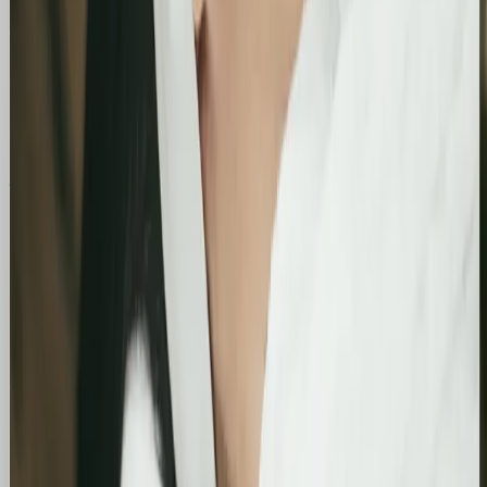
Case Studies
Zobacz, jak pomogliśmy innym
Similimum
Skokowy wzrost widoczności organicznej:
Zwiększenie kliknięć z Google o 739%
Podsumowanie działań SEO za jeden bardzo mocny
miesiąc. Strona zanotowała kilkukrotny wzrost w
liczbie kliknięć i wyświetleń, potwierdzając
skuteczność wprowadzonych poprawek
technicznych i treściowych.
Bling&Bliss