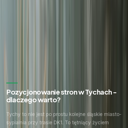
Zostaw kontakt - oddzwonimy z konkretną propozycją.
Imię i nazwisko *
Adres email *
Numer telefonu *
* Wymagane pola
Wyślij zapytanie
Bez zobowiązań. Odpowiadamy w ciągu 24 godzin.
Pozycjonowanie stron w Tychach -
dlaczego warto?
Tychy to nie jest po prostu kolejne śląskie miasto-
sypialnia przy trasie DK1. To tętniący życiem