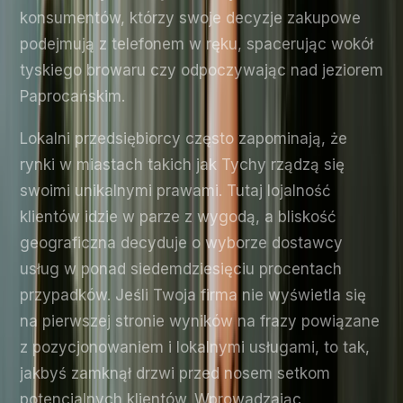
konsumentów, którzy swoje decyzje zakupowe
podejmują z telefonem w ręku, spacerując wokół
tyskiego browaru czy odpoczywając nad jeziorem
Paprocańskim.
Lokalni przedsiębiorcy często zapominają, że
rynki w miastach takich jak Tychy rządzą się
swoimi unikalnymi prawami. Tutaj lojalność
klientów idzie w parze z wygodą, a bliskość
geograficzna decyduje o wyborze dostawcy
usług w ponad siedemdziesięciu procentach
przypadków. Jeśli Twoja firma nie wyświetla się
na pierwszej stronie wyników na frazy powiązane
z pozycjonowaniem i lokalnymi usługami, to tak,
jakbyś zamknął drzwi przed nosem setkom
potencjalnych klientów. Wprowadzając