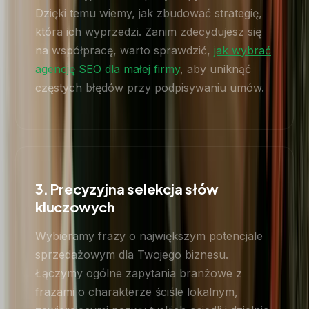
Dzięki temu wiemy, jak zbudować strategię,
która ich wyprzedzi. Zanim zdecydujesz się
na współpracę, warto sprawdzić,
jak wybrać
agencję SEO dla małej firmy
, aby uniknąć
częstych błędów przy podpisywaniu umów.
3. Precyzyjna selekcja słów
kluczowych
Wybieramy frazy o największym potencjale
sprzedażowym dla Twojego biznesu.
Łączymy ogólne zapytania branżowe z
frazami o charakterze ściśle lokalnym,