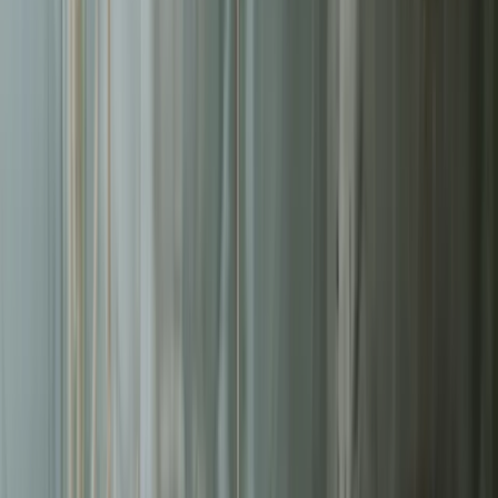
Liderzy
w Tychach
Nie pozwalaj konkurencji zajmować najlepszych miejsc.
Systematyczne działania pozwolą Ci zbudować trwałą przewagę na
rynku
w Tychach
.
Ruchu online zaczyna się od wyszukiwarki
93%
Użytkowników zostaje na 1. stronie
75%
Średni współczynnik konwersji
14.6%
Wyższy ROI niż z innych kanałów
5.66x
Bezpłatna wycena w 24h