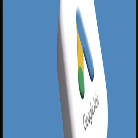
Śląska.
W branżach typowo konsumenckich, takich jak
stomatologia, kosmetyka, gastronomia czy
wykończenie wnętrz, konkurencja w Tychach jest
bardzo ciasna, ale często brakuje jej
technicznego przygotowania. Wiele lokalnych
serwisów ma rażące błędy optymalizacyjne,
wolno się ładuje i nie posiada unikalnych treści.
To gigantyczna szansa dla Twojego biznesu.
Projektując i optymalizując serwisy pod kątem
pozycjonowania stron, możemy stosunkowo
szybko wyprzedzić konkurentów, którzy od lat
bazują na przestarzałych witrynach. Nowoczesne
tworzenie stron w Tychach
z myślą o SEO to
inwestycja, która błyskawicznie deklasuje