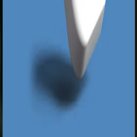
konkurencję w lokalnym rankingu Google.
Analiza tyskich wyników wyszukiwania pokazuje,
że dominują w nich często ogólnopolskie katalogi
firm lub stare portale ogłoszeniowe. Dzieje się tak
tylko dlatego, że lokalni przedsiębiorcy nie
inwestują w wartościowy content i silne profile
linków. Wprowadzając profesjonalną strategię
SEO, Twoja witryna może z łatwością zastąpić te
generyczne agregatory, stając się bezpośrednim
źródłem kontaktu dla klienta. To czysty zysk, bez
konieczności płacenia prowizji czy abonamentów
za wątpliwej jakości wpisy w bazach firm.
Za darmo