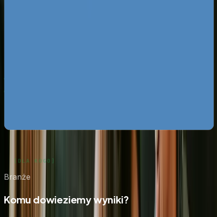
Pobierz ebooka
Dlaczego Twoja firma nie ma zapytań z Google?
Pobierz
za darmo
Mapa pozyskiwania klientów z internetu
Pobierz za
darmo
Google Ads bez przepalania budżetu
Pobierz za darmo
Zobacz wszystkie ebooki
Branże
Komu dowieziemy wyniki?