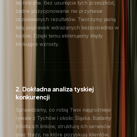
techniczne. Bez usunięcia tych przeszkód,
żadne pozycjonowanie nie przyniesie
oczekiwanych rezultatów. Tworzymy jasną
listę poprawek wdrażanych bezpośrednio w
kodzie. Dzięki temu eliminujemy błędy
blokujące wzrosty.
2. Dokładna analiza tyskiej
konkurencji
Sprawdzamy, co robią Twoi najgroźniejsi
rywale z Tychów i okolic Śląska. Badamy
źródła ich linków, strukturę ich serwisów
oraz frazy, na które pozyskują klientów.