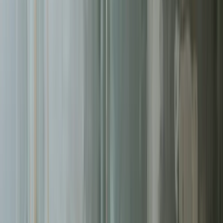
Pomagamy firmom
w Tychach
rosnąć dzięki profesjonalnym
usługom
pozycjonowanie seo
. Skoncentrowane działania, mierzalne
rezultaty.