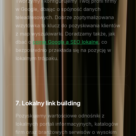
Tworzymy i konfigurujemy Twój profil firmy
w Google, dbając o spójność danych
teleadresowych. Dobrze zoptymalizowana
wizytówka to klucz do pozyskiwania klientów
z map wyszukiwarki. Doradzamy także, jak
dbać o
opinie Google a SEO lokalne
, co
bezpośrednio przekłada się na pozycję w
lokalnym trójpaku.
7. Lokalny link building
Pozyskujemy wartościowe odnośniki z
lokalnych portali informacyjnych, katalogów
firm oraz branżowych serwisów o wysokim