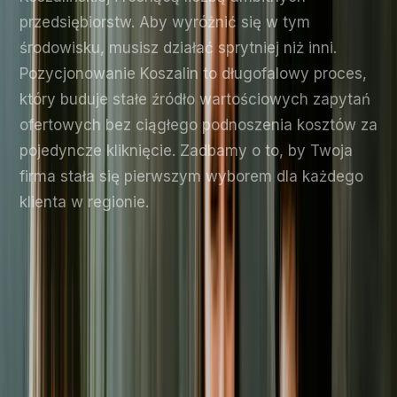
przedsiębiorstw. Aby wyróżnić się w tym
środowisku, musisz działać sprytniej niż inni.
Pozycjonowanie Koszalin to długofalowy proces,
który buduje stałe źródło wartościowych zapytań
ofertowych bez ciągłego podnoszenia kosztów za
pojedyncze kliknięcie. Zadbamy o to, by Twoja
firma stała się pierwszym wyborem dla każdego
klienta w regionie.