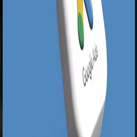
sieci. W wynikach Google na frazy ogólne panuje
spory ścisk, jednak zapytania o charakterze
lokalnym i niszowym są zaskakująco słabo
zagospodarowane. Przykładowo, mechanicy
samochodowi z okolic ulicy Szczecińskiej czy
biura rachunkowe działające w Śródmieściu
rzadko dbają o unikalny content i regularne
pozyskiwanie linków z lokalnych portali.
Wdrażając precyzyjną strategię SEO Koszalin,
uderzamy dokładnie w te nieobsługiwane
obszary, przejmując ruch, za który Twoja
konkurencja musiałaby płacić krocie w
systemach reklam płatnych.
Dodatkowo, krajobraz lokalnego wyszukiwania w
Koszalinie jest mocno powiązany z intencją