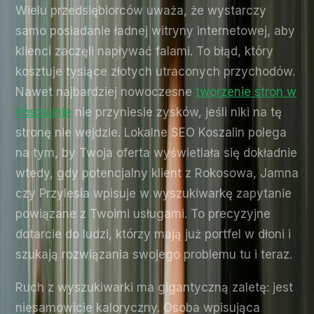
Wielu przedsiębiorców uważa, że wystarczy
samo posiadanie ładnej witryny internetowej, aby
klienci zaczęli napływać falami. To błąd, który
kosztuje tysiące złotych utraconych przychodów.
Nawet najbardziej nowoczesne
tworzenie stron w
Koszalinie
nie przyniesie zysków, jeśli niki na tę
stronę nie wejdzie. Lokalne SEO Koszalin polega
na tym, by Twoja oferta wyświetlała się dokładnie
wtedy, gdy potencjalny klient z Rokosowa, Jamna
czy Przylesia wpisuje w wyszukiwarkę zapytanie
powiązane z Twoimi usługami. To precyzyjne
dotarcie do ludzi, którzy mają już portfel w dłoni i
szukają rozwiązania swojego problemu tu i teraz.
Ruch z wyszukiwarki ma gigantyczną zaletę: jest
niesamowicie kaloryczny. Osoba wpisująca