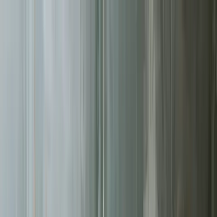
Sprawdź, czy Twoja firma istnieje w AI!
Odbierz darmową
analizę
Jesteś w AI? Sprawdź!
Analiza
digitay
.
oferta
partnerstwo
blog
historie współpracy
ebooki
o nas
bezpłatna konsultacja
Przewiń w dół
Strona główna
/
Pozycjonowanie SEO
/
Koszalin
Pozycjonowanie SEO
w Koszalinie
.