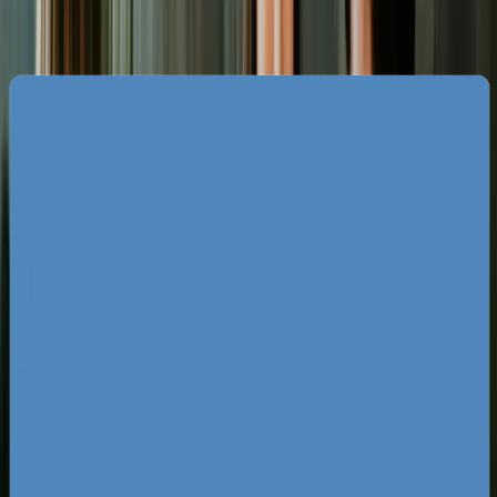
Specyfika rynku SEO w Koszalinie
Rynek biznesowy w Koszalinie ma swoją bardzo
unikalną charakterystykę, która bezpośrednio
przekłada się na strategię SEO. Bliskość pasa
nadmorskiego oraz Mielna sprawia, że wiele firm
zmaga się z ogromną sezonowością, szczególnie
w branżach gastronomicznej, hotelarskiej i
rekreacyjnej. Z drugiej strony, Koszalin jako drugi
największy ośrodek miejski w województwie
zachodniopomorskim generuje stały, całoroczny