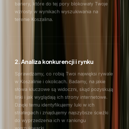
bariery, które do tej pory blokowały Twoje
wzrosty w wynikach wyszukiwania na
terenie Koszalina.
2. Analiza konkurencji i rynku
Sprawdzamy, co robią Twoi najwięksi rywale
w Koszalinie i okolicach. Badamy, na jakie
słowa kluczowe są widoczni, skąd pozyskują
linki i jak wyglądają ich strony internetowe.
Dzięki temu identyfikujemy luki w ich
strategiach i znajdujemy najszybsze ścieżki
do wyprzedzenia ich w rankingu
wyszukiwarki.