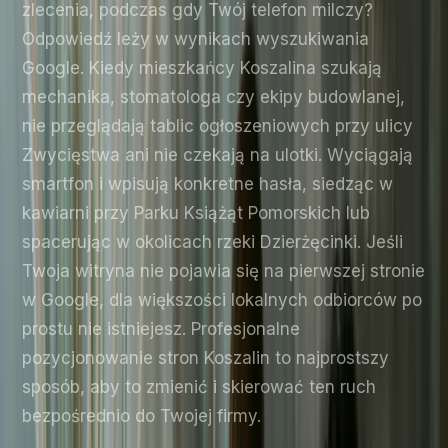
zlecenia, podczas gdy Twój telefon milczy?
Odpowiedź leży w wynikach wyszukiwania
Google. Kiedy mieszkańcy Koszalina szukają
mechanika, stomatologa czy ekipy budowlanej,
nie przeglądają tablic ogłoszeniowych przy ulicy
Zwycięstwa ani nie czekają na ulotki. Wyciągają
smartfon i wpisują konkretne hasła, siedząc w
kawiarni przy Parku Książąt Pomorskich lub
spacerując w okolicach rzeki Dzierżęcinki. Jeśli
Twoja witryna nie pojawia się na pierwszej stronie
w Google, dla większości lokalnych odbiorców po
prostu nie istniejesz. Profesjonalne
pozycjonowanie stron Koszalin to najprostszy
sposób, aby to zmienić i skierować ten ruch
bezpośrednio do Twojej firmy.