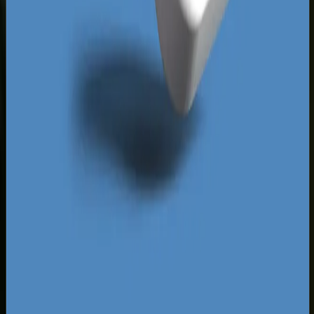
użytkownika mobilnego. Mieszkańcy i turyści
szukają usług w drodze, co oznacza, że ogromną
rolę odgrywa tu integracja pozycjonowania
organicznego z optymalizacją profilu firmy w
Google. Niedociągnięcia konkurentów w tym
zakresie - takie jak brak spójności danych
teleadresowych czy ignorowanie opinii klientów -
pozwalają nam na szybkie przejęcie pozycji lidera
w tak zwanym trójpaku map Google. Pokażemy
Ci, jak wykorzystać te słabości koszalińskiego
rynku, przekształcając je w realne zyski dla
Twojego przedsiębiorstwa.
Za darmo