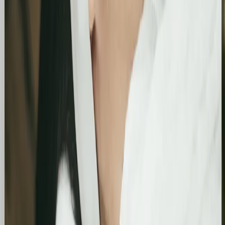
Zobacz, jak pomogliśmy innym
Similimum
Skokowy wzrost widoczności organicznej:
Zwiększenie kliknięć z Google o 739%
Podsumowanie działań SEO za jeden bardzo mocny
miesiąc. Strona zanotowała kilkukrotny wzrost w
liczbie kliknięć i wyświetleń, potwierdzając
skuteczność wprowadzonych poprawek
technicznych i treściowych.
Bling&Bliss
Optymalizacja wizytówki Google i pozycjonowanie
lokalne salonu Bling&Bliss