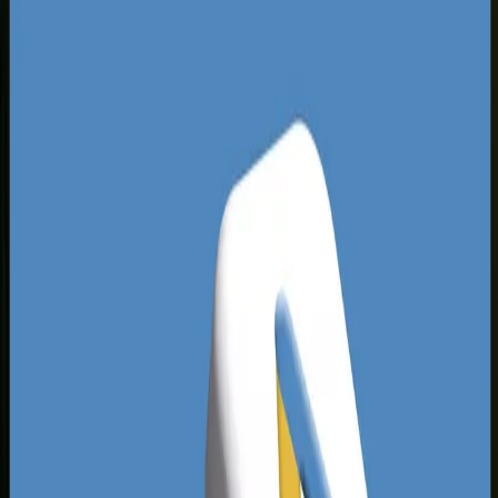
popyt na usługi budowlane, wykończenie wnętrz,
medycynę oraz doradztwo prawne. Analizując
lokalne wyniki wyszukiwania, widzimy wyraźną
lukę: wiele lokalnych firm posiada przestarzałe
serwisy internetowe, które kompletnie ignorują
optymalizację techniczną oraz strukturę linków.
To dla Ciebie doskonała okazja, ponieważ dobrze
zaplanowane pozycjonowanie Koszalin pozwala
na szybkie wyprzedzenie konkurentów, którzy
wciąż polegają na przestarzałych metodach
marketingowych.
Dominujące podmioty w Koszalinie często
skupiają swoje działania promocyjne wyłącznie
wokół wielkich centrów handlowych, jak Forum
Koszalin, zapominając o budowaniu silnej marki w