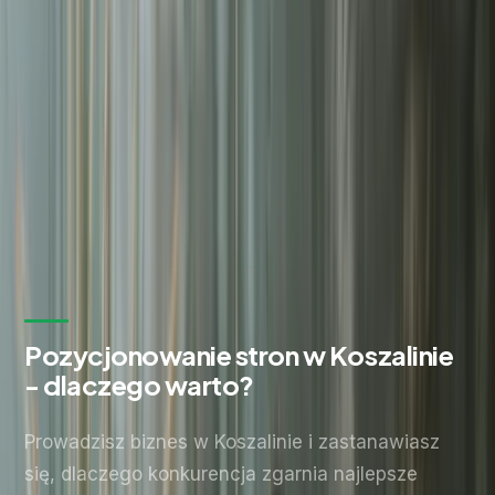
Zostaw kontakt - oddzwonimy z konkretną propozycją.
Imię i nazwisko *
Adres email *
Numer telefonu *
* Wymagane pola
Wyślij zapytanie
Bez zobowiązań. Odpowiadamy w ciągu 24 godzin.
Pozycjonowanie stron w Koszalinie
- dlaczego warto?
Prowadzisz biznes w Koszalinie i zastanawiasz
się, dlaczego konkurencja zgarnia najlepsze