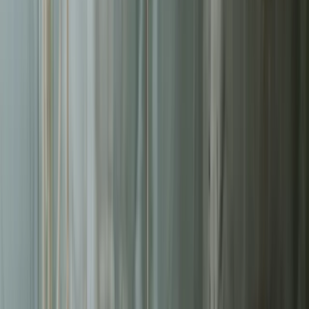
Liderzy
w Koszalinie
Nie pozwalaj konkurencji zajmować najlepszych miejsc.
Systematyczne działania pozwolą Ci zbudować trwałą przewagę na
rynku
w Koszalinie
.
Ruchu online zaczyna się od wyszukiwarki
93%
Użytkowników zostaje na 1. stronie
75%
Średni współczynnik konwersji
14.6%
Wyższy ROI niż z innych kanałów
5.66x
Bezpłatna wycena w 24h