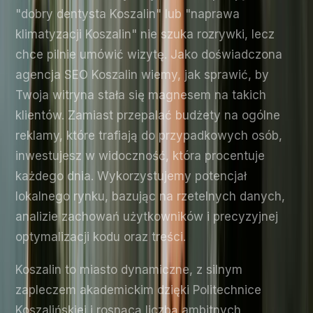
"dobry dentysta Koszalin" lub "naprawa
klimatyzacji Koszalin" nie szuka rozrywki, lecz
chce pilnie umówić wizytę. Jako doświadczona
agencja SEO Koszalin wiemy, jak sprawić, by
Twoja witryna stała się magnesem na takich
klientów. Zamiast przepalać budżety na ogólne
reklamy, które trafiają do przypadkowych osób,
inwestujesz w widoczność, która procentuje
każdego dnia. Wykorzystujemy potencjał
lokalnego rynku, bazując na rzetelnych danych,
analizie zachowań użytkowników i precyzyjnej
optymalizacji kodu oraz treści.
Koszalin to miasto dynamiczne, z silnym
zapleczem akademickim dzięki Politechnice
Koszalińskiej i rosnącą liczbą ambitnych