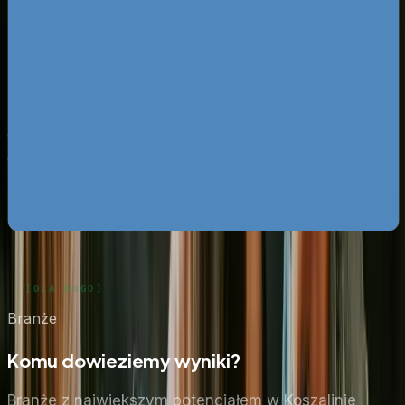
Pobierz ebooka
Dlaczego Twoja firma nie ma zapytań z Google?
Pobierz
za darmo
Mapa pozyskiwania klientów z internetu
Pobierz za
darmo
Google Ads bez przepalania budżetu
Pobierz za darmo
Zobacz wszystkie ebooki
Branże
Komu dowieziemy wyniki?
Branże z największym potencjałem
w Koszalinie