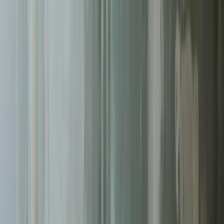
Pomagamy firmom
w Koszalinie
rosnąć dzięki profesjonalnym
usługom
pozycjonowanie seo
. Skoncentrowane działania, mierzalne
rezultaty.