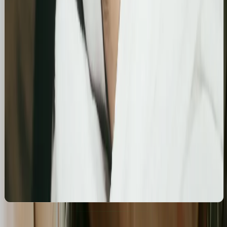
Szczegółowa optymalizacja wizytówki Google
Business Profile dla gabinetu piercingu i zabiegów
estetycznych z ukierunkowaniem na kluczowe frazy
lokalne.
Kosmetolog Rosanna
Profesjonalny profil Google i pozycjonowanie lokalne
salonu kosmetologicznego
Zbudowanie i optymalizacja wizytówki Google dla
gabinetu kosmetologicznego Rosanna. Pełne
wdrożenie wizytówki, spójność NAP oraz integracja z
profilami społecznościowymi i stroną www.