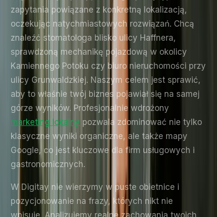
zapytania powiązane z konkretną lokalizacją,
oczekując natychmiastowych rozwiązań. Chcą
znaleźć stomatologa blisko ulicy Haffnera,
sprawdzoną mechanikę pojazdową w okolicy
Kamiennego Potoku czy biuro nieruchomości przy
ulicy Grunwaldzkiej. Naszym celem jest sprawić,
aby to właśnie twój biznes pojawiał się na samej
górze wyników. Profesjonalnie wdrożony
marketing lokalny
pozwala zdominować nie tylko
klasyczne wyniki organiczne, ale także mapy
Google, co jest kluczowe dla firm usługowych i
gastronomicznych.
W Digitay nie wierzymy w puste obietnice i
pozycjonowanie na frazy, których nikt nie
wpisuje. Analizujemy realne zachowania twoich