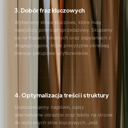
3. Dobór fraz kluczowych
Wybieramy słowa kluczowe, które mają
najwyższy potencjał sprzedażowy. Skupiamy
się na frazach lokalnych oraz zapytaniach z
długiego ogona, które precyzyjnie określają
intencje zakupowe użytkowników.
4. Optymalizacja treści i struktury
Dostosowujemy nagłówki, opisy
alternatywne obrazów oraz teksty na stronie
do wybranych słów kluczowych. Jeśli