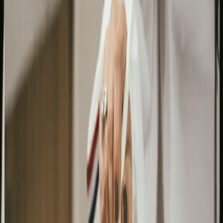
Co zyskasz z SEO lokalnym w
Sopocie?
Stabilny
Widoczność
Dominacja
dopływ
tam,
w
klientów
gdzie
Mapach
przez
zapadają
Google
cały
decyzje
Zoptymalizowa
rok
Pojawisz
wizytówka
Unikniesz
się na
Google
drastycznych
pierwszej
Moja
spadków
stronie
Firma
obrotów
wyszukiwarki
pozwoli