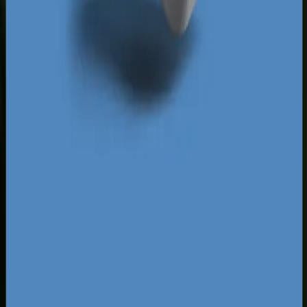
Trójmiasta. Pozycjonowanie w Sopocie wymaga
elastyczności, stałego monitorowania działań
konkurencji oraz szybkiego reagowania na
zmiany w algorytmach Google. Tylko precyzyjnie
zaplanowane, systematyczne działania pozwalają
utrzymać się w czołówce wyszukiwarki przez
cały rok.
Za darmo
Pobierz ebooka
Dlaczego Twoja firma nie ma zapytań z Google?
Pobierz
za darmo
Mapa pozyskiwania klientów z internetu
Pobierz za