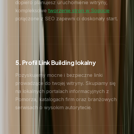
dopiero planujesz uruchomienie witryny,
kompleksowe
tworzenie stron w Sopocie
połączone z SEO zapewni ci doskonały start.
5. Profil Link Building lokalny
Pozyskujemy mocne i bezpieczne linki
prowadzące do twojej witryny. Skupiamy się
na lokalnych portalach informacyjnych z
Pomorza, katalogach firm oraz branżowych
serwisach o wysokim autorytecie.