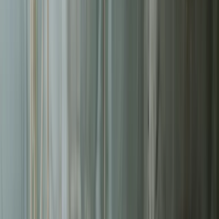
Liderzy
w Sopocie
Nie pozwalaj konkurencji zajmować najlepszych miejsc.
Systematyczne działania pozwolą Ci zbudować trwałą przewagę na
rynku
w Sopocie
.
Ruchu online zaczyna się od wyszukiwarki
93%
Użytkowników zostaje na 1. stronie
75%
Średni współczynnik konwersji
14.6%
Wyższy ROI niż z innych kanałów
5.66x
Bezpłatna wycena w 24h