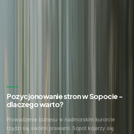
Zostaw kontakt - oddzwonimy z konkretną propozycją.
Imię i nazwisko *
Adres email *
Numer telefonu *
* Wymagane pola
Wyślij zapytanie
Bez zobowiązań. Odpowiadamy w ciągu 24 godzin.
Pozycjonowanie stron w Sopocie -
dlaczego warto?
Prowadzenie biznesu w nadmorskim kurorcie
rządzi się swoimi prawami. Sopot kojarzy się