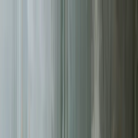
Sprawdź, czy Twoja firma istnieje w AI!
Odbierz darmową
analizę
Jesteś w AI? Sprawdź!
Analiza
digitay
.
oferta
partnerstwo
blog
historie współpracy
ebooki
o nas
bezpłatna konsultacja
Przewiń w dół
Strona główna
/
Pozycjonowanie SEO
/
Sopot
Pozycjonowanie SEO
w Sopocie
.