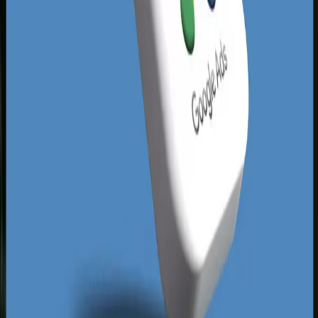
nawet dobrze zlokalizowany biznes w Karlikowie
przegrywa walkę o pozycje z konkurentem, który
lepiej odrobił lekcję z optymalizacji witryny.
Istotnym czynnikiem jest również dostosowanie
stron do urządzeń mobilnych, ponieważ
większość wyszukiwań w kurorcie odbywa się na
smartfonach podczas spacerów lub podróży.
Kolejną unikalną cechą Sopotu jest
dwujęzyczność zapytań w sezonie letnim.
Biznesy zorientowane na turystów zagranicznych
muszą uwzględniać w swojej strategii SEO frazy
w języku angielskim i niemieckim. Dobrze
zoptymalizowana, wielojęzyczna strona
internetowa pozwala dotrzeć do zamożnych
gości z zagranicy jeszcze zanim przyjadą do