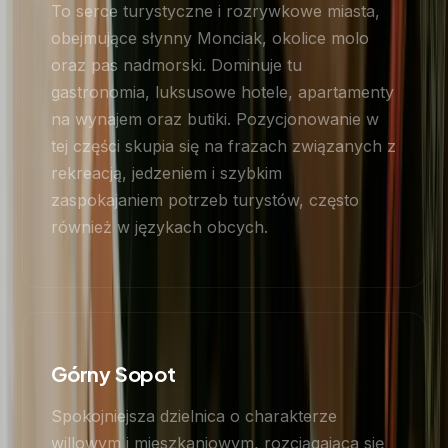
To serce turystyczne i rozrywkowe miasta,
obejmujące słynny Monciak, okolice molo
oraz pas nadmorski. Dominuje tu
gastronomia, luksusowe hotele, apartamenty
na wynajem oraz butiki. Pozycjonowanie w
tej części skupia się na frazach związanych z
rekreacją, jedzeniem i szybkim
zaspokajaniem potrzeb turystów, często
również w językach obcych.
Górny Sopot
Spokojniejsza dzielnica o charakterze
willowym i mieszkaniowym, rozciągająca się