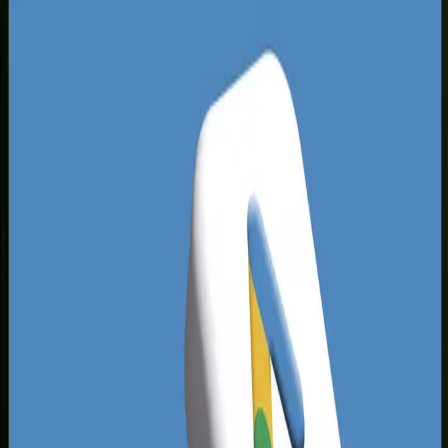
ogólnopolskimi agregatorami typu Booking czy
znane portale medyczne. Kluczem do sukcesu
jest znalezienie nisz rynkowych i pozycjonowanie
szerokie, które pozwala dotrzeć do precyzyjnie
określonych grup odbiorców omijając najdroższe,
ogólne słowa kluczowe.
Analizując wyniki wyszukiwania dla Sopotu,
zauważamy silną korelację między fizyczną
lokalizacją firmy a jej pozycją w wynikach
lokalnych. Algorytmy Google kładą ogromny
nacisk na bliskość geograficzną oraz opinie
użytkowników. Wiele sopockich firm popełnia
podstawowy błąd, zaniedbując optymalizację
techniczną swoich serwisów oraz spójność
danych teleadresowych w sieci. Powoduje to, że