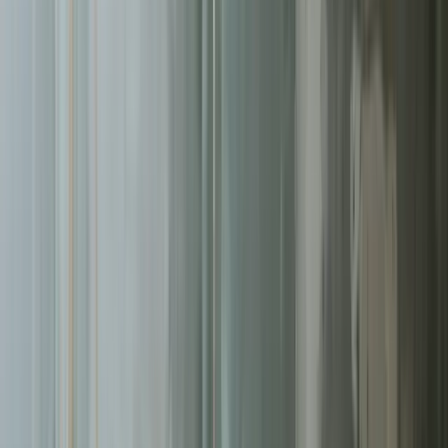
Pomagamy firmom
w Sopocie
rosnąć dzięki profesjonalnym
usługom
pozycjonowanie seo
. Skoncentrowane działania, mierzalne
rezultaty.