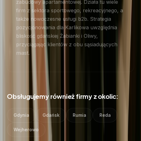
zabudowy apartamentowej. Działa tu wiele
firm z sektora sportowego, rekreacyjnego, a
także nowoczesne usługi b2b. Strategia
pozycjonowania dla Karlikowa uwzględnia
bliskość gdańskiej Żabianki i Oliwy,
przyciągając klientów z obu sąsiadujących
miast.
Obsługujemy również firmy z okolic:
Gdynia
Gdańsk
Rumia
Reda
Wejherowo