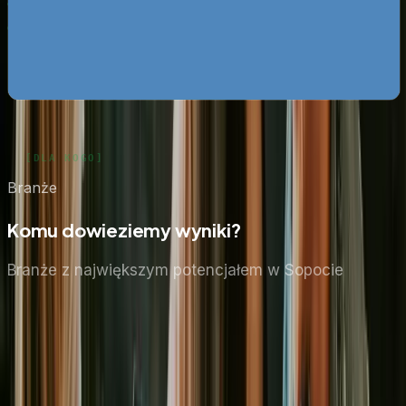
darmo
Google Ads bez przepalania budżetu
Pobierz za darmo
Zobacz wszystkie ebooki
Branże
Komu dowieziemy wyniki?
Branże z największym potencjałem
w Sopocie