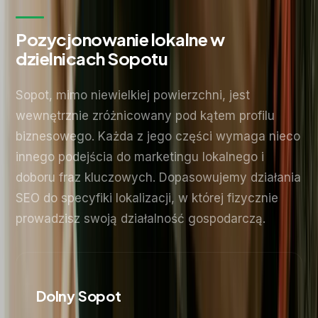
Pozycjonowanie lokalne w
dzielnicach Sopotu
Sopot, mimo niewielkiej powierzchni, jest
wewnętrznie zróżnicowany pod kątem profilu
biznesowego. Każda z jego części wymaga nieco
innego podejścia do marketingu lokalnego i
doboru fraz kluczowych. Dopasowujemy działania
SEO do specyfiki lokalizacji, w której fizycznie
prowadzisz swoją działalność gospodarczą.
Dolny Sopot