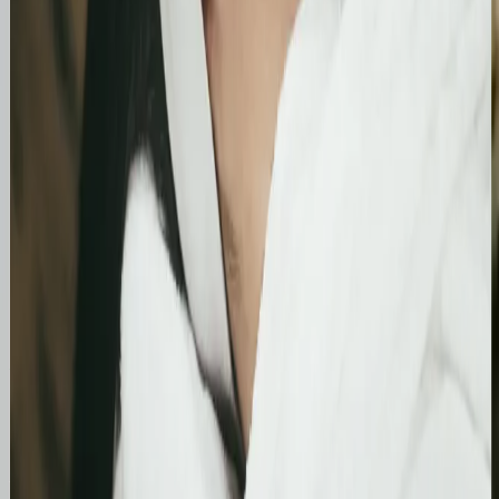
Optymalizacja wizytówki Google i pozycjonowanie
lokalne salonu Bling&Bliss
Szczegółowa optymalizacja wizytówki Google
Business Profile dla gabinetu piercingu i zabiegów
estetycznych z ukierunkowaniem na kluczowe frazy
lokalne.
Kosmetolog Rosanna
Profesjonalny profil Google i pozycjonowanie lokalne
salonu kosmetologicznego
Zbudowanie i optymalizacja wizytówki Google dla
gabinetu kosmetologicznego Rosanna. Pełne
wdrożenie wizytówki, spójność NAP oraz integracja z