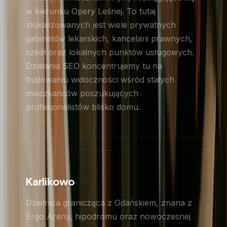
w kierunku Opery Leśnej. To tutaj
zlokalizowanych jest wiele prywatnych
gabinetów lekarskich, kancelarii prawnych,
szkół oraz lokalnych punktów usługowych.
Działania SEO koncentrujemy tu na
budowaniu widoczności wśród stałych
mieszkańców poszukujących
profesjonalistów blisko domu.
Karlikowo
Dzielnica granicząca z Gdańskiem, znana z
Ergo Areny, hipodromu oraz nowoczesnej