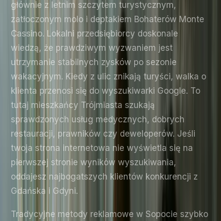
głównie z letnim szczytem turystycznym,
zatłoczonym molo i deptakiem Bohaterów Monte
Cassino. Lokalni przedsiębiorcy doskonale
wiedzą, że prawdziwym wyzwaniem jest
utrzymanie stabilnych zysków po sezonie
wakacyjnym. Kiedy z ulic znikają turyści, walka o
klienta przenosi się do wyszukiwarki Google. To
tutaj mieszkańcy Trójmiasta szukają
sprawdzonych usług medycznych, dobrych
restauracji, prawników czy deweloperów. Jeśli
twoja strona internetowa nie wyświetla się na
pierwszej stronie wyników wyszukiwania,
oddajesz najbogatszych klientów konkurencji z
Gdańska i Gdyni.
Tradycyjne metody reklamowe w Sopocie szybko