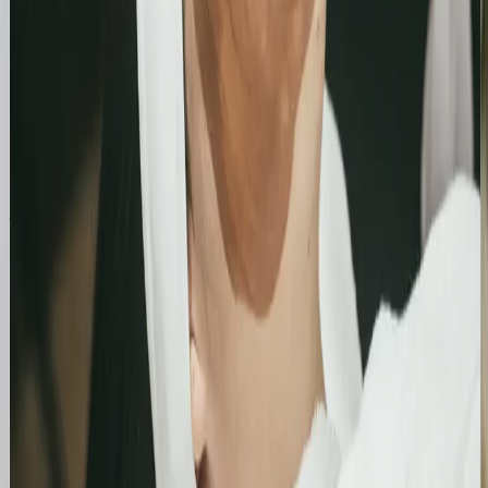
Case Studies
Zobacz, jak pomogliśmy innym
Similimum
Skokowy wzrost widoczności organicznej:
Zwiększenie kliknięć z Google o 739%
Podsumowanie działań SEO za jeden bardzo mocny
miesiąc. Strona zanotowała kilkukrotny wzrost w
liczbie kliknięć i wyświetleń, potwierdzając
skuteczność wprowadzonych poprawek
technicznych i treściowych.
Bling&Bliss