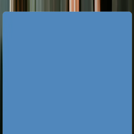
Specyfika rynku SEO w Sopocie
Rynek biznesowy w Sopocie charakteryzuje się
ogromnym zagęszczeniem firm nastawionych na
klientów premium oraz turystów. Dominują tu
branże hotelarska, gastronomiczna, wynajem
apartamentów, medycyna estetyczna oraz usługi
profesjonalne. Z perspektywy wyszukiwarki
Google oznacza to gigantyczną rywalizację o
najbardziej dochodowe frazy kluczowe. Lokalne
przedsiębiorstwa muszą mierzyć się nie tylko z
sąsiadami zza miedzy, ale również z