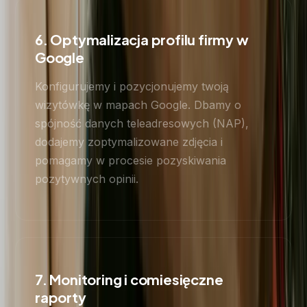
6. Optymalizacja profilu firmy w
Google
Konfigurujemy i pozycjonujemy twoją
wizytówkę w mapach Google. Dbamy o
spójność danych teleadresowych (NAP),
dodajemy zoptymalizowane zdjęcia i
pomagamy w procesie pozyskiwania
pozytywnych opinii.
7. Monitoring i comiesięczne
raporty