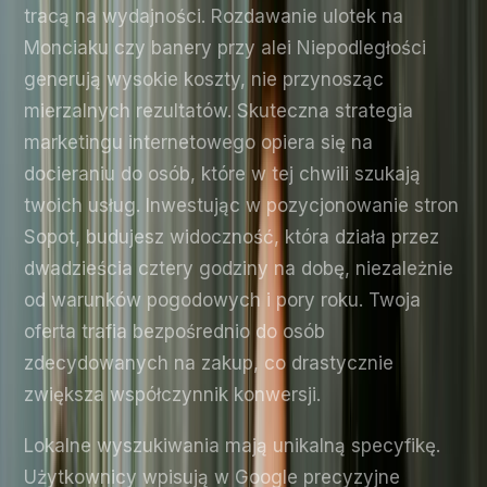
tracą na wydajności. Rozdawanie ulotek na
Monciaku czy banery przy alei Niepodległości
generują wysokie koszty, nie przynosząc
mierzalnych rezultatów. Skuteczna strategia
marketingu internetowego opiera się na
docieraniu do osób, które w tej chwili szukają
twoich usług. Inwestując w pozycjonowanie stron
Sopot, budujesz widoczność, która działa przez
dwadzieścia cztery godziny na dobę, niezależnie
od warunków pogodowych i pory roku. Twoja
oferta trafia bezpośrednio do osób
zdecydowanych na zakup, co drastycznie
zwiększa współczynnik konwersji.
Lokalne wyszukiwania mają unikalną specyfikę.
Użytkownicy wpisują w Google precyzyjne