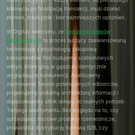
motoryzacyjnych - każdy element, od pierwszego
kliknięcia po finalizację transakcji, musi działać
płynnie, intuicyjnie i bez najmniejszych opóźnień.
W Digitay wierzymy, że
tworzenie sklepów
internetowych
to proces łączący zaawansowaną
technologię z psychologią zakupową
konsumentów. Nie budujemy szablonowych
witryn, które giną w gąszczu identycznie
wyglądającej konkurencji. Analizujemy
zachowania Twoich potencjalnych odbiorców,
projektujemy unikalną architekturę informacji i
dopasowujemy silnik sklepu do realnych potrzeb
Twojego asortymentu. Bez względu na to, czy
sprzedajesz niszowe produkty rzemieślnicze,
prowadzisz dystrybucję hurtową B2B, czy