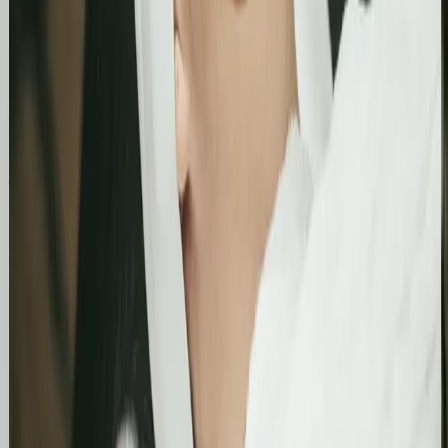
Case Studies
Zobacz, jak pomogliśmy innym
Similimum
Skokowy wzrost widoczności organicznej:
Zwiększenie kliknięć z Google o 739%
Podsumowanie działań SEO za jeden bardzo mocny
miesiąc. Strona zanotowała kilkukrotny wzrost w
liczbie kliknięć i wyświetleń, potwierdzając
skuteczność wprowadzonych poprawek
technicznych i treściowych.
Bling&Bliss