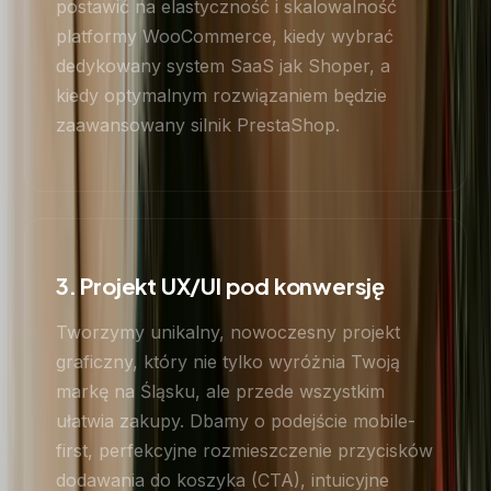
postawić na elastyczność i skalowalność
platformy WooCommerce, kiedy wybrać
dedykowany system SaaS jak Shoper, a
kiedy optymalnym rozwiązaniem będzie
zaawansowany silnik PrestaShop.
3. Projekt UX/UI pod konwersję
Tworzymy unikalny, nowoczesny projekt
graficzny, który nie tylko wyróżnia Twoją
markę na Śląsku, ale przede wszystkim
ułatwia zakupy. Dbamy o podejście mobile-
first, perfekcyjne rozmieszczenie przycisków
dodawania do koszyka (CTA), intuicyjne