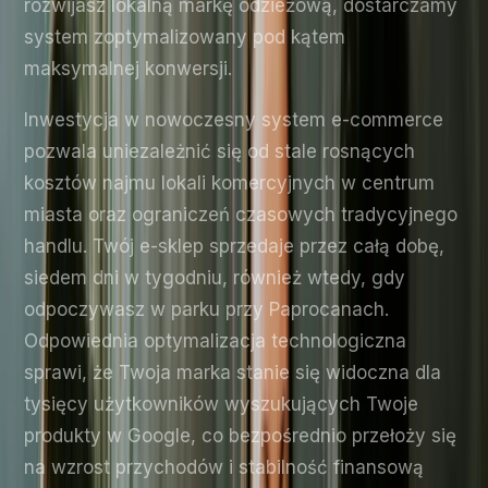
rozwijasz lokalną markę odzieżową, dostarczamy
system zoptymalizowany pod kątem
maksymalnej konwersji.
Inwestycja w nowoczesny system e-commerce
pozwala uniezależnić się od stale rosnących
kosztów najmu lokali komercyjnych w centrum
miasta oraz ograniczeń czasowych tradycyjnego
handlu. Twój e-sklep sprzedaje przez całą dobę,
siedem dni w tygodniu, również wtedy, gdy
odpoczywasz w parku przy Paprocanach.
Odpowiednia optymalizacja technologiczna
sprawi, że Twoja marka stanie się widoczna dla
tysięcy użytkowników wyszukujących Twoje
produkty w Google, co bezpośrednio przełoży się
na wzrost przychodów i stabilność finansową