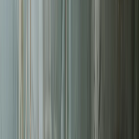
Liderzy
w Tychach
Nie pozwalaj konkurencji zajmować najlepszych miejsc.
Systematyczne działania pozwolą Ci zbudować trwałą przewagę na
rynku
w Tychach
.
Wdrożonych e-commerce
50+
Średni wzrost konwersji
3.2x
Czas ładowania strony
<3s
Uptime platformy
99.9%
Bezpłatna wycena w 24h
Zostaw kontakt - oddzwonimy z konkretną propozycją.
Imię i nazwisko *
Adres email *
Numer telefonu *
* Wymagane pola
Wyślij zapytanie