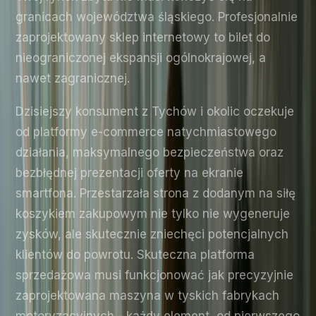
granicach województwa śląskiego. Profesjonalnie
zaprojektowany sklep internetowy to bilet do
nieograniczonej ekspansji ogólnokrajowej, a
nawet zagranicznej.
Dzisiejszy konsument z Tychów i okolic oczekuje
od platformy e-commerce natychmiastowego
działania, maksymalnego bezpieczeństwa oraz
bezbłędnej prezentacji oferty na ekranie
smartfona. Przestarzała strona z dodanym na siłę
koszykiem zakupowym nie tylko nie wygeneruje
zysków, ale skutecznie zniechęci potencjalnych
klientów do powrotu. Skuteczna platforma
sprzedażowa musi funkcjonować jak precyzyjnie
zaprojektowana maszyna w tyskich fabrykach