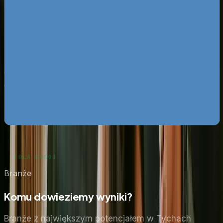
Pobierz ebooka
Dlaczego Twoja firma nie ma zapytań z Google?
Pobierz
za darmo
Mapa pozyskiwania klientów z internetu
Pobierz za
darmo
Google Ads bez przepalania budżetu
Pobierz za darmo
Zobacz wszystkie ebooki
Branże
Komu dowieziemy wyniki?
Branże z największym potencjałem
w Tychach