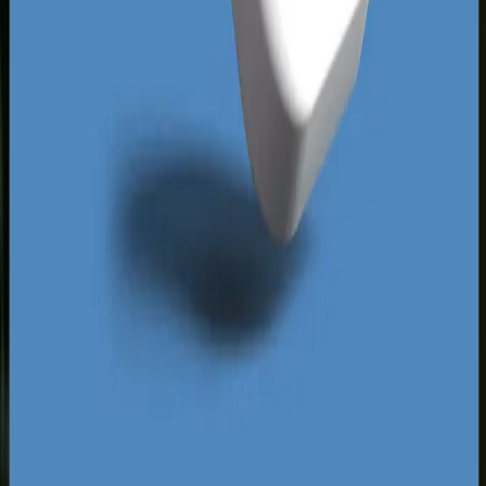
kładziemy szczególny nacisk na eliminację barier
technologicznych, które najczęściej powodują
porzucanie koszyków zakupowych. Śledzimy
poczynania liderów rynku w Twojej branży,
identyfikujemy ich słabe punkty i wdrażamy
rozwiązania, które pozwolą Twojej platformie
wyróżnić się unikalną funkcjonalnością. Tychy to
dynamicznie rozwijający się ośrodek
gospodarczy, w którym nowoczesny, szybki i
doskonale zoptymalizowany sklep online staje się
najważniejszym filarem rozwoju każdego
nowoczesnego przedsiębiorstwa.
Za darmo