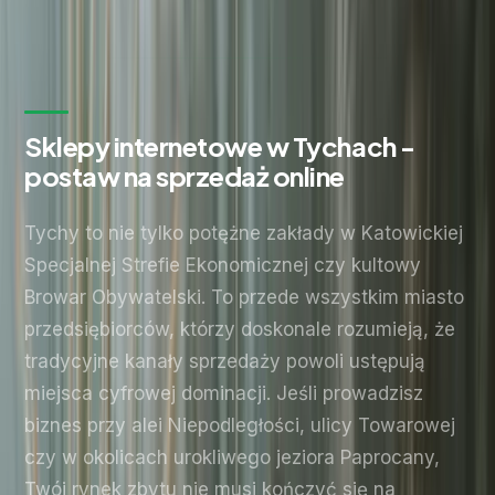
Bez zobowiązań. Odpowiadamy w ciągu 24 godzin.
Sklepy internetowe w Tychach -
postaw na sprzedaż online
Tychy to nie tylko potężne zakłady w Katowickiej
Specjalnej Strefie Ekonomicznej czy kultowy
Browar Obywatelski. To przede wszystkim miasto
przedsiębiorców, którzy doskonale rozumieją, że
tradycyjne kanały sprzedaży powoli ustępują
miejsca cyfrowej dominacji. Jeśli prowadzisz
biznes przy alei Niepodległości, ulicy Towarowej
czy w okolicach urokliwego jeziora Paprocany,
Twój rynek zbytu nie musi kończyć się na