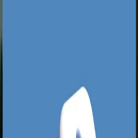
Śląski rynek charakteryzuje się niezwykle
wysokim zagęszczeniem firm oraz ogromną
konkurencyjnością w wynikach wyszukiwania. W
Tychach dominują przedsiębiorstwa powiązane z
sektorem przemysłowym, logistycznym,
motoryzacyjnym oraz budowlanym, co stwarza
gigantyczny, wciąż niezagospodarowany
potencjał dla platform B2B. Wiele lokalnych
hurtowni i producentów nadal opiera swoją
sprzedaż na przestarzałych katalogach PDF i
zamówieniach telefonicznych, co generuje
opóźnienia i ogranicza skalowanie biznesu.
Wdrożenie nowoczesnego systemu
sprzedażowego dedykowanego klientom
biznesowym pozwala uzyskać ogromną
przewagę nad konkurentami z Katowic, Gliwic