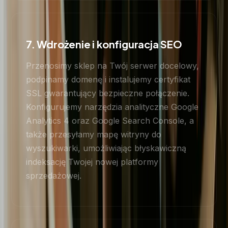
7. Wdrożenie i konfiguracja SEO
Przenosimy sklep na Twój serwer docelowy,
podpinamy domenę i instalujemy certyfikat
SSL gwarantujący bezpieczne połączenie.
Konfigurujemy narzędzia analityczne Google
Analytics 4 oraz Google Search Console, a
także przesyłamy mapę witryny do
wyszukiwarki, umożliwiając błyskawiczną
indeksację Twojej nowej platformy
sprzedażowej.