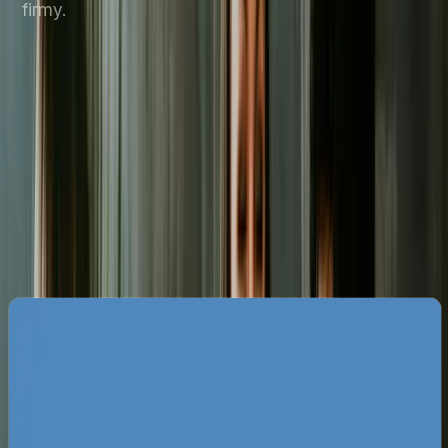
firmy.
Specyfika rynku e-commerce w
Tychach