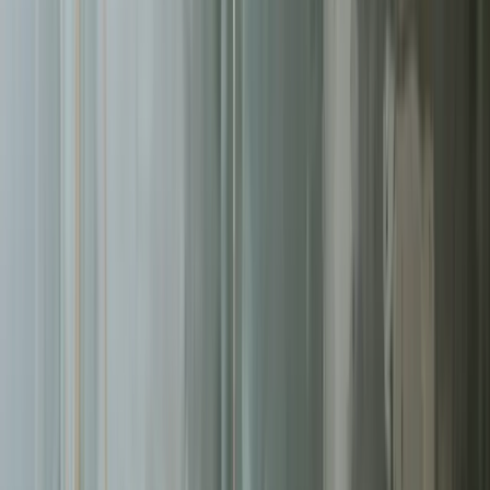
Pomagamy firmom
w Tychach
rosnąć dzięki profesjonalnym
usługom
sklepy internetowe
. Skoncentrowane działania, mierzalne
rezultaty.