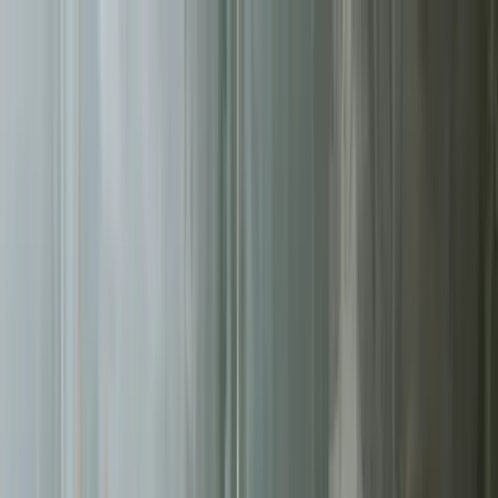
Sprawdź, czy Twoja firma istnieje w AI!
Odbierz darmową
analizę
Jesteś w AI? Sprawdź!
Analiza
digitay
.
oferta
partnerstwo
blog
historie współpracy
ebooki
o nas
bezpłatna konsultacja
Przewiń w dół
Strona główna
/
Sklepy Internetowe
/
Tychy
Sklepy Internetowe
w Tychach
.