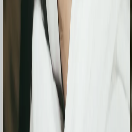
Optymalizacja wizytówki Google i pozycjonowanie
lokalne salonu Bling&Bliss
Szczegółowa optymalizacja wizytówki Google
Business Profile dla gabinetu piercingu i zabiegów
estetycznych z ukierunkowaniem na kluczowe frazy
lokalne.
Kosmetolog Rosanna
Profesjonalny profil Google i pozycjonowanie lokalne
salonu kosmetologicznego
Zbudowanie i optymalizacja wizytówki Google dla
gabinetu kosmetologicznego Rosanna. Pełne
wdrożenie wizytówki, spójność NAP oraz integracja z
profilami społecznościowymi i stroną www.