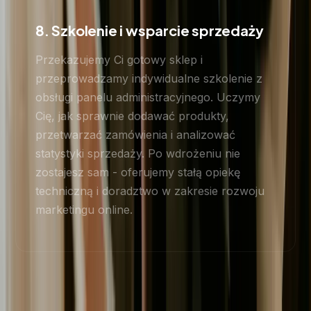
8. Szkolenie i wsparcie sprzedaży
Przekazujemy Ci gotowy sklep i
przeprowadzamy indywidualne szkolenie z
obsługi panelu administracyjnego. Uczymy
Cię, jak sprawnie dodawać produkty,
przetwarzać zamówienia i analizować
statystyki sprzedaży. Po wdrożeniu nie
zostajesz sam - oferujemy stałą opiekę
techniczną i doradztwo w zakresie rozwoju
marketingu online.