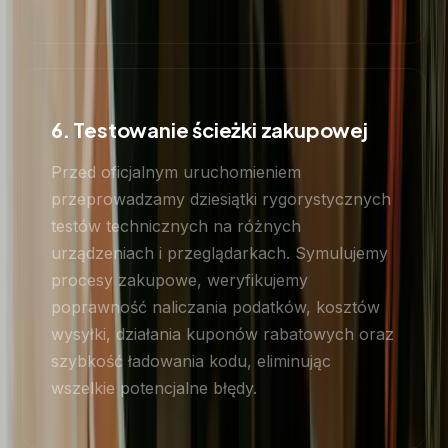
6. Testowanie ścieżki zakupowej
Przed oficjalnym uruchomieniem
przeprowadzamy dziesiątki rygorystycznych
testów technicznych na różnych
urządzeniach i przeglądarkach. Symulujemy
procesy zakupowe, weryfikujemy
poprawność naliczania podatków, kosztów
wysyłki, działania kuponów rabatowych oraz
szybkość ładowania kodu, eliminując
wszelkie potencjalne błędy.