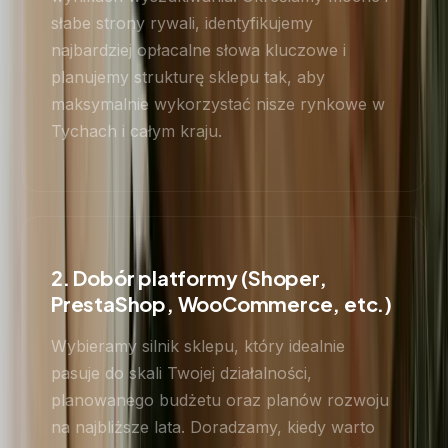
słabe strony rywali, identyfikujemy
najbardziej opłacalne słowa kluczowe i
planujemy strukturę sklepu tak, aby
maksymalnie wykorzystać nisze rynkowe w
Tychach i całym kraju.
2. Dobór platformy (Shoper,
PrestaShop, WooCommerce, etc.)
Wybieramy silnik sklepu, który idealnie
pasuje do skali Twojej działalności,
planowanego budżetu oraz planów rozwoju
na najbliższe lata. Doradzamy, kiedy warto