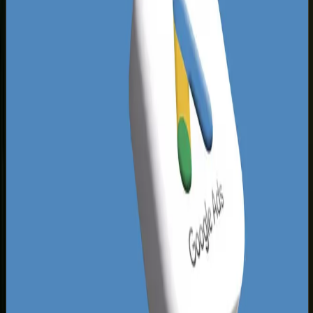
czy Sosnowca.
Krajobraz tyskich wyników Google pokazuje, że w
sektorze B2C wygrywają marki, które postawiły
na maksymalną szybkość ładowania witryny oraz
bezproblemową nawigację mobilną. Klienci z
Górnego Śląska są wymagający - cenią swój
czas i chętnie wybierają sklepy oferujące
błyskawiczne formy płatności oraz zróżnicowane
opcje dostawy. Nisze rynkowe w Tychach są
widoczne m.in. w segmencie specjalistycznego
handlu materiałami wykończeniowymi, częściami
zamiennymi, a także w sprzedaży regionalnych
produktów rzemieślniczych i ekologicznych.
Projektując sklepy dla tyskich przedsiębiorców,