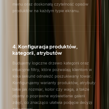
menu oraz doskonałą czytelność opisów
produktów na każdym typie ekranu.
4. Konfiguracja produktów,
kategorii, atrybutów
Budujemy logiczne drzewo kategorii oraz
intuicyjne filtry, które pozwalają klientom w
kilka sekund odnaleźć poszukiwany towar.
Konfigurujemy warianty produktów, atrybuty
takie jak rozmiar, kolor czy waga, a także
dbamy o poprawne wyświetlanie galerii
zdjęć, co znacząco ułatwia podjęcie decyzji
zakupowej.