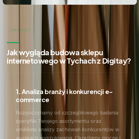
Jak wygląda budowa sklepu
internetowego w Tychach z Digitay?
1. Analiza branży i konkurencji e-
commerce
Rozpoczynamy od szczegółowego badania
specyfiki Twojego asortymentu oraz
wnikliwej analizy zachowań konkurentów w
wynikach wyszukiwania. Określamy mocne i