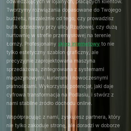
odwiedzających w lojalnych, płacących klientów.
Tworzymy rozwiązania dopasowane do Twojego
budżetu, niezależnie od tego, czy prowadzisz
butik odzieżowy przy ulicy Rządowej, czy dużą
hurtownię w strefie przemysłowej na terenie
Łomży. Profesjonalny
sklep internetowy
to nie
tylko estetyczny szablon graficzny, ale
precyzyjnie zaprojektowana maszyna
sprzedażowa, zintegrowana z systemami
magazynowymi, kurierami i nowoczesnymi
płatnościami. Wykorzystaj potencjał, jaki daje
cyfrowa transformacja na Podlasiu, i stwórz z
nami stabilne źródło dochodu online.
Współpracując z nami, zyskujesz partnera, który
nie tylko zakoduje stronę, ale doradzi w doborze