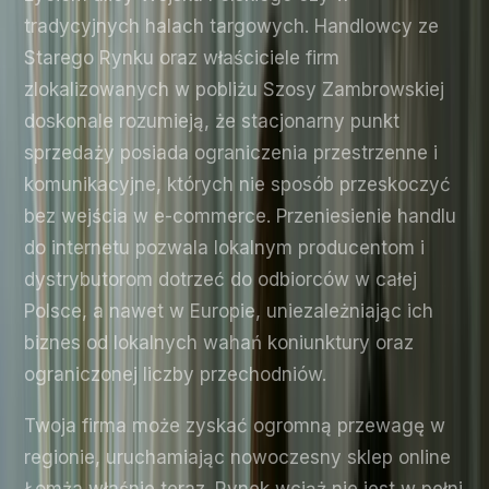
tradycyjnych halach targowych. Handlowcy ze
Starego Rynku oraz właściciele firm
zlokalizowanych w pobliżu Szosy Zambrowskiej
doskonale rozumieją, że stacjonarny punkt
sprzedaży posiada ograniczenia przestrzenne i
komunikacyjne, których nie sposób przeskoczyć
bez wejścia w e-commerce. Przeniesienie handlu
do internetu pozwala lokalnym producentom i
dystrybutorom dotrzeć do odbiorców w całej
Polsce, a nawet w Europie, uniezależniając ich
biznes od lokalnych wahań koniunktury oraz
ograniczonej liczby przechodniów.
Twoja firma może zyskać ogromną przewagę w
regionie, uruchamiając nowoczesny sklep online