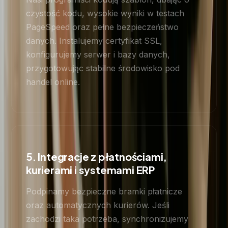
czystość kodu, wysokie wyniki w testach
PageSpeed oraz pełne bezpieczeństwo
danych. Instalujemy certyfikat SSL,
konfigurujemy serwer i bazy danych,
przygotowując stabilne środowisko pod
handel online.
5. Integracje z płatnościami,
kurierami i systemami ERP
Podpinamy bezpieczne bramki płatnicze
oraz automatycznych kurierów. Jeśli
zachodzi taka potrzeba, synchronizujemy