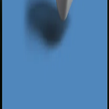
wyświetlać się na kluczowe frazy sprzedażowe
szybciej niż serwisy konkurencji, która obudzi się
dopiero wtedy, gdy zaczniesz stale odbierać im
udziały w rynku. Odkrywamy nisze, w których
konkurencja śpi, wykorzystując zaawansowane
narzędzia analityczne do mapowania popytu w
województwie podlaskim i dopasowując strukturę
kategorii Twojego sklepu do realnych zapytań
użytkowników.
Za darmo
Pobierz ebooka
Dlaczego Twoja firma nie ma zapytań z Google?
Pobierz
za darmo