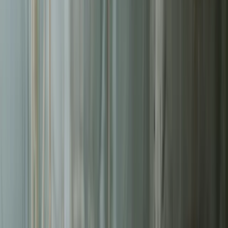
Liderzy
w Łomży
Nie pozwalaj konkurencji zajmować najlepszych miejsc.
Systematyczne działania pozwolą Ci zbudować trwałą przewagę na
rynku
w Łomży
.
Wdrożonych e-commerce
50+
Średni wzrost konwersji
3.2x
Czas ładowania strony
<3s
Uptime platformy
99.9%
Bezpłatna wycena w 24h
Zostaw kontakt - oddzwonimy z konkretną propozycją.
Imię i nazwisko *
Adres email *
Numer telefonu *
* Wymagane pola
Wyślij zapytanie