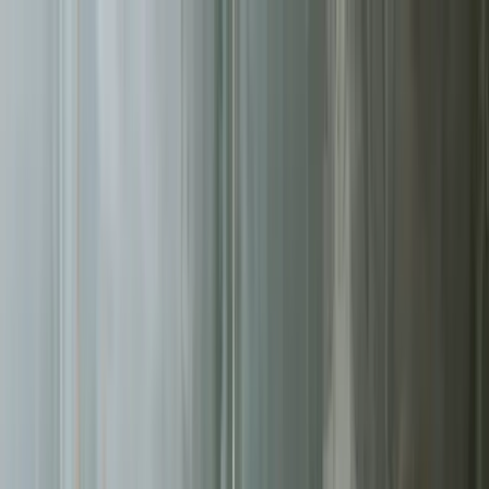
Sprawdź, czy Twoja firma istnieje w AI!
Odbierz darmową
analizę
Jesteś w AI? Sprawdź!
Analiza
digitay
.
oferta
partnerstwo
blog
historie współpracy
ebooki
o nas
bezpłatna konsultacja
Przewiń w dół
Strona główna
/
Sklepy Internetowe
/
Łomża
Sklepy Internetowe
w Łomży
.