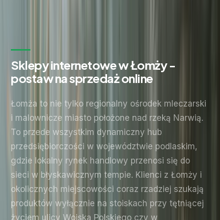
Bez zobowiązań. Odpowiadamy w ciągu 24 godzin.
Sklepy internetowe w Łomży -
postaw na sprzedaż online
Łomża to nie tylko regionalny ośrodek mleczarski
i malownicze miasto położone nad rzeką Narwią.
To przede wszystkim dynamiczny hub
przedsiębiorczości w województwie podlaskim,
gdzie lokalny rynek handlowy przenosi się do
sieci w błyskawicznym tempie. Klienci z Łomży i
okolicznych miejscowości coraz rzadziej szukają
produktów wyłącznie na stoiskach przy tętniącej
życiem ulicy Wojska Polskiego czy w