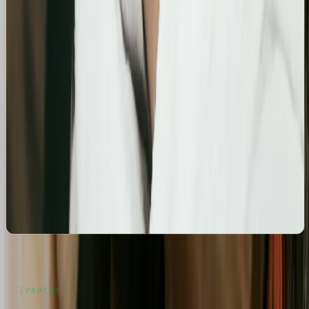
Business Profile dla gabinetu piercingu i zabiegów
estetycznych z ukierunkowaniem na kluczowe frazy
lokalne.
Kosmetolog Rosanna
Profesjonalny profil Google i pozycjonowanie lokalne
salonu kosmetologicznego
Zbudowanie i optymalizacja wizytówki Google dla
gabinetu kosmetologicznego Rosanna. Pełne
wdrożenie wizytówki, spójność NAP oraz integracja z
profilami społecznościowymi i stroną www.