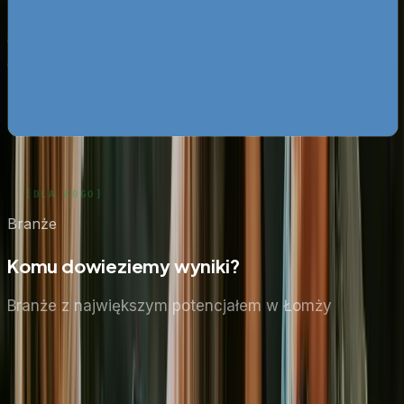
Mapa pozyskiwania klientów z internetu
Pobierz za
darmo
Google Ads bez przepalania budżetu
Pobierz za darmo
Zobacz wszystkie ebooki
Branże
Komu dowieziemy wyniki?
Branże z największym potencjałem
w Łomży