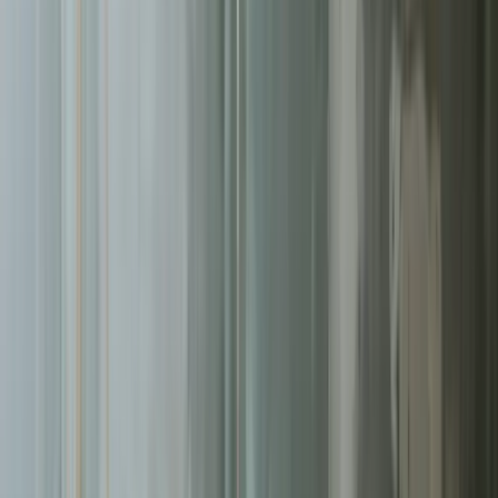
Pomagamy firmom
w Łomży
rosnąć dzięki profesjonalnym
usługom
sklepy internetowe
. Skoncentrowane działania, mierzalne
rezultaty.