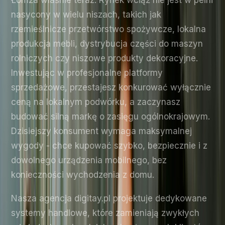
Łomża właśnie teraz. Rynek wciąż nie jest w pełni
nasycony w wielu niszach, takich jak
rzemieślnicze przetwórstwo spożywcze, lokalna
produkcja mebli, dystrybucja części do maszyn
rolniczych czy niszowe produkty dekoracyjne.
Inwestując w profesjonalne platformy
sprzedażowe, przestajesz konkurować wyłącznie
ceną na lokalnym podwórku, a zaczynasz
budować silną markę o zasięgu ogólnokrajowym.
Dzisiejszy konsument wymaga maksymalnej
wygody - chce kupować szybko, bezpiecznie i z
dowolnego urządzenia mobilnego, bez
konieczności wychodzenia z domu.
Nasza agencja digitay.pl projektuje dedykowane
systemy handlowe, które zamieniają zwykłych