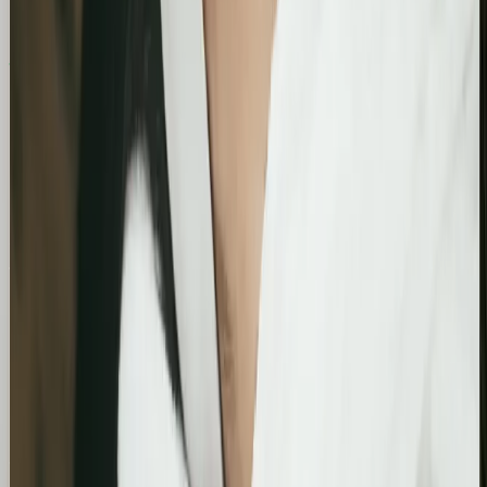
Similimum
Skokowy wzrost widoczności organicznej:
Zwiększenie kliknięć z Google o 739%
Podsumowanie działań SEO za jeden bardzo mocny
miesiąc. Strona zanotowała kilkukrotny wzrost w
liczbie kliknięć i wyświetleń, potwierdzając
skuteczność wprowadzonych poprawek
technicznych i treściowych.
Bling&Bliss
Optymalizacja wizytówki Google i pozycjonowanie
lokalne salonu Bling&Bliss
Szczegółowa optymalizacja wizytówki Google