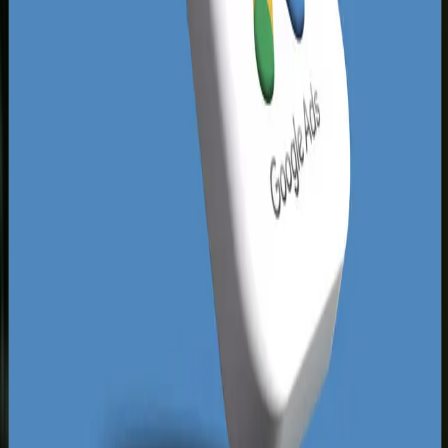
produktami, ale brakuje im technicznego
zaplecza, by skutecznie rywalizować na poziomie
ogólnokrajowym.
Nasze analizy pokazują, że najwięcej tracą sklepy
bez odpowiednich automatyzacji procesów.
Ręczne wprowadzanie zamówień, brak integracji
z systemami ERP i brak zsynchronizowanych
stanów magazynowych to codzienność wielu
lokalnych przedsiębiorców. Aby temu zaradzić i
zdominować wyszukiwarkę na Podlasiu,
niezbędne jest wdrożenie narzędzi takich jak
profesjonalne
pozycjonowanie sklepu
internetowego
już na etapie jego projektowania.
Dzięki temu Twój sklep online Łomża zacznie