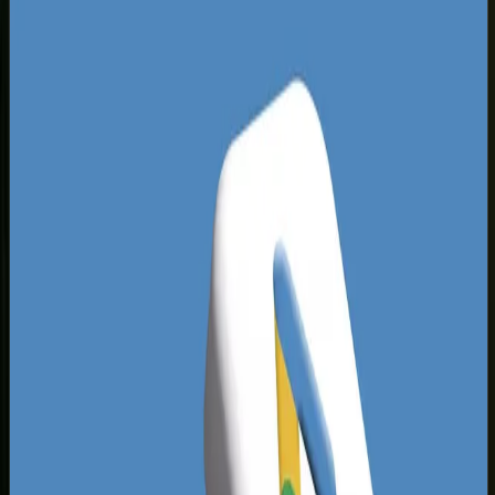
budując nowoczesny sklep internetowy Łomża.
Konkurencja często opiera swoje działania
wyłącznie na portalach ogłoszeniowych lub
tanich, darmowych szablonach, które nie budzą
zaufania u wymagających klientów z większych
miast, oczekujących profesjonalnej obsługi.
Krajobraz e-commerce Łomża zdominowany jest
obecnie przez podmioty, które zapominają o
technicznym SEO i optymalizacji szybkości
ładowania strony. Kiedy uruchomisz sklep
zaprojektowany zgodnie z najnowszymi
standardami użyteczności, natychmiast zyskasz
przewagę widoczności w wyszukiwarce. Lokalni
dystrybutorzy z okolic ulicy Piłsudskiego czy
Szosy Zambrowskiej dysponują świetnymi