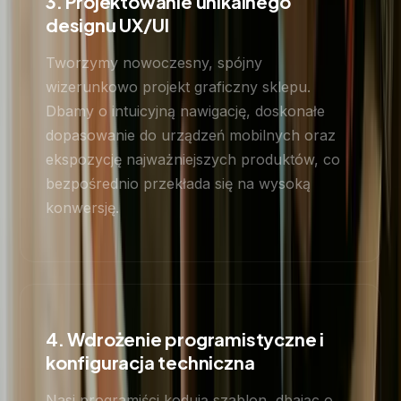
3. Projektowanie unikalnego
designu UX/UI
Tworzymy nowoczesny, spójny
wizerunkowo projekt graficzny sklepu.
Dbamy o intuicyjną nawigację, doskonałe
dopasowanie do urządzeń mobilnych oraz
ekspozycję najważniejszych produktów, co
bezpośrednio przekłada się na wysoką
konwersję.
4. Wdrożenie programistyczne i
konfiguracja techniczna
Nasi programiści kodują szablon, dbając o