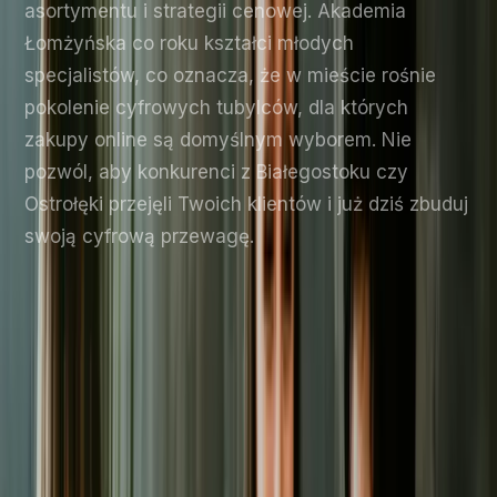
asortymentu i strategii cenowej. Akademia
Łomżyńska co roku kształci młodych
specjalistów, co oznacza, że w mieście rośnie
pokolenie cyfrowych tubylców, dla których
zakupy online są domyślnym wyborem. Nie
pozwól, aby konkurenci z Białegostoku czy
Ostrołęki przejęli Twoich klientów i już dziś zbuduj
swoją cyfrową przewagę.