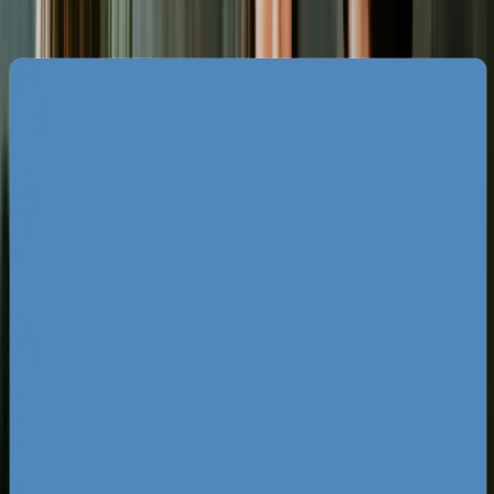
Specyfika rynku e-commerce w
Łomży
Analizując wyniki wyszukiwania w Google na
hasła związane z zakupami w regionie podlaskim,
łatwo dostrzec powtarzający się błąd popełniany
przez lokalnych przedsiębiorców. Wiele firm z
Łomży próbuje sprzedawać w sieci za pomocą
przestarzałych witryn, które nie są
przystosowane do urządzeń mobilnych i nie
posiadają intuicyjnych koszyków zakupowych. To
potężna luka rynkowa, którą możesz wypełnić,