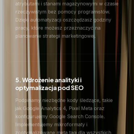
atrybutami i stanami magazynowymi w czasie
rzeczywistym bez pomocy programistów.
Dzięki automatyzacji oszczędzasz godziny
pracy, które możesz przeznaczyć na
planowanie strategii marketingowej.
5. Wdrożenie analityki i
optymalizacja pod SEO
Podpinamy niezbędne kody śledzące, takie
jak Google Analytics 4, Pixel Meta oraz
konfigurujemy Google Search Console.
Implementujemy mikroformaty i
zoptymalizowane meta tagi dla wszystkich