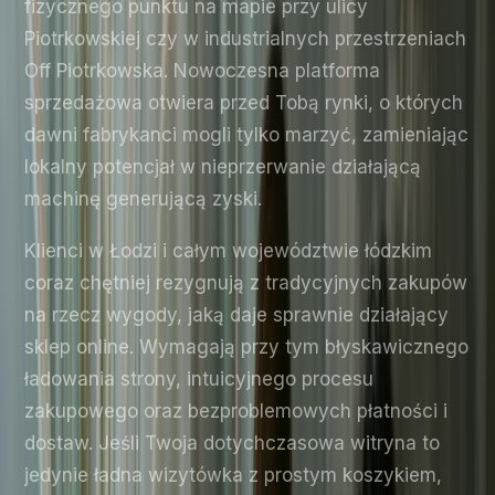
fizycznego punktu na mapie przy ulicy
Piotrkowskiej czy w industrialnych przestrzeniach
Off Piotrkowska. Nowoczesna platforma
sprzedażowa otwiera przed Tobą rynki, o których
dawni fabrykanci mogli tylko marzyć, zamieniając
lokalny potencjał w nieprzerwanie działającą
machinę generującą zyski.
Klienci w Łodzi i całym województwie łódzkim
coraz chętniej rezygnują z tradycyjnych zakupów
na rzecz wygody, jaką daje sprawnie działający
sklep online. Wymagają przy tym błyskawicznego
ładowania strony, intuicyjnego procesu
zakupowego oraz bezproblemowych płatności i
dostaw. Jeśli Twoja dotychczasowa witryna to
jedynie ładna wizytówka z prostym koszykiem,