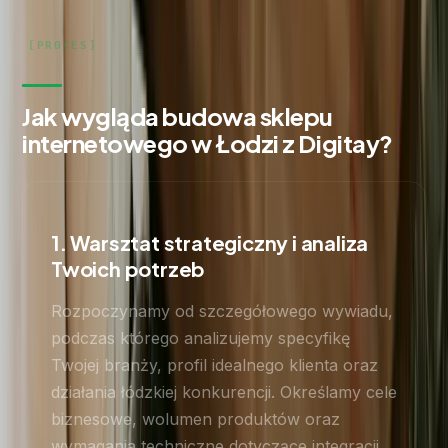
Jak wygląda budowa sklepu
internetowego w Łodzi z Digitay?
1. Warsztat strategiczny i analiza
Twoich potrzeb
Rozpoczynamy od szczegółowego wywiadu,
podczas którego analizujemy specyfikę
Twojej branży, profil idealnego klienta oraz
działania łódzkiej konkurencji. Określamy cele
biznesowe, wolumen produktów oraz
wymagania techniczne dotyczące integracji