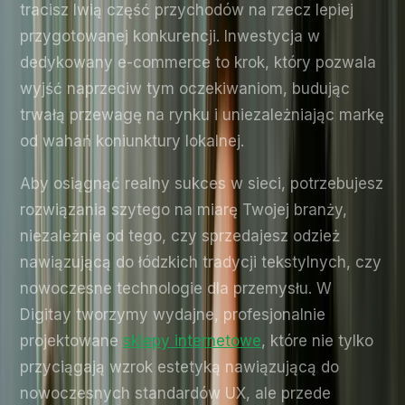
tracisz lwią część przychodów na rzecz lepiej
przygotowanej konkurencji. Inwestycja w
dedykowany e-commerce to krok, który pozwala
wyjść naprzeciw tym oczekiwaniom, budując
trwałą przewagę na rynku i uniezależniając markę
od wahań koniunktury lokalnej.
Aby osiągnąć realny sukces w sieci, potrzebujesz
rozwiązania szytego na miarę Twojej branży,
niezależnie od tego, czy sprzedajesz odzież
nawiązującą do łódzkich tradycji tekstylnych, czy
nowoczesne technologie dla przemysłu. W
Digitay tworzymy wydajne, profesjonalnie
projektowane
sklepy internetowe
, które nie tylko
przyciągają wzrok estetyką nawiązującą do
nowoczesnych standardów UX, ale przede