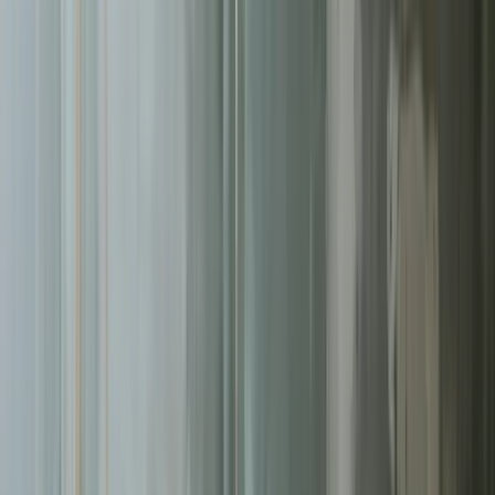
Pomagamy firmom
w Łodzi
rosnąć dzięki profesjonalnym usługom
sklepy internetowe
. Skoncentrowane działania, mierzalne rezultaty.