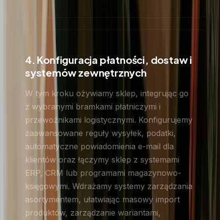
4. Konfiguracja płatności, dostaw i
systemów zewnętrznych
W tym kroku ożywiamy sklep, integrując go
z wybranymi bramkami płatniczymi i
przewoźnikami logistycznymi. Konfigurujemy
zaawansowane reguły wysyłek, podatki,
automatyczne powiadomienia e-mail dla
klientów oraz łączymy sklep z systemami
ERP, CRM lub programami magazynowo-
księgowymi. Wdrażamy systemy zarządzania
asortymentem, ułatwiając masowy import
produktów, zarządzanie wariantami,