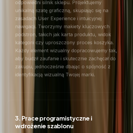
odpowiedni silnik sklepu. Projektujemy
unikalną szatę graficzną, skupiając się na
zasadach User Experience i intuicyjnej
nawigacji. Tworzymy makiety kluczowych
podstron, takich jak karta produktu, widok
kategorii czy uproszczony proces koszyka.
Każdy element wizualny dopracowujemy tak,
aby budził zaufanie i skutecznie zachęcał do
zakupu, jednocześnie dbając o spójność z
identyfikacją wizualną Twojej marki.
3. Prace programistyczne i
wdrożenie szablonu