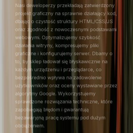
Nasi deweloperzy przekładają zatwierdzony
projekt graficzny na sprawnie działający kod,
dbając o czystość struktury HTML/CSS/JS
oraz zgodność z nowoczesnymi podstawami
webowymi. Optymalizujemy szybkość
działania witryny, kompresujemy pliki
graficzne i konfigurujemy serwer. Dbamy o
to, by sklep ładował się błyskawicznie na
każdym urządzeniu i przeglądarce, co
bezpośrednio wpływa na zadowolenie
użytkowników oraz oceny wystawiane przez
algorytmy Google. Wykorzystujemy
sprawdzone rozwiązania techniczne, które
zapobiegają błędom i gwarantują
bezawaryjną pracę systemu pod dużym
obciążeniem.