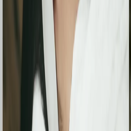
Zobacz, jak pomogliśmy innym
Similimum
Skokowy wzrost widoczności organicznej:
Zwiększenie kliknięć z Google o 739%
Podsumowanie działań SEO za jeden bardzo mocny
miesiąc. Strona zanotowała kilkukrotny wzrost w
liczbie kliknięć i wyświetleń, potwierdzając
skuteczność wprowadzonych poprawek
technicznych i treściowych.
Bling&Bliss
Optymalizacja wizytówki Google i pozycjonowanie
lokalne salonu Bling&Bliss