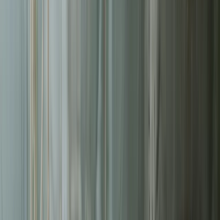
Liderzy
w Łodzi
Nie pozwalaj konkurencji zajmować najlepszych miejsc.
Systematyczne działania pozwolą Ci zbudować trwałą przewagę na
rynku
w Łodzi
.
Wdrożonych e-commerce
50+
Średni wzrost konwersji
3.2x
Czas ładowania strony
<3s
Uptime platformy
99.9%
Bezpłatna wycena w 24h
Zostaw kontakt - oddzwonimy z konkretną propozycją.
Imię i nazwisko *
Adres email *
Numer telefonu *
* Wymagane pola
Wyślij zapytanie