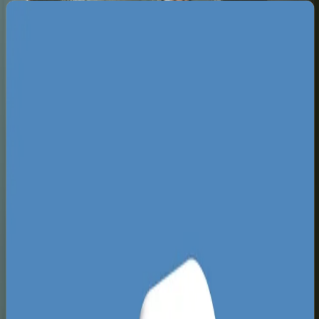
Specyfika rynku e-commerce w
Łodzi
Krajobraz łódzkiego e-commerce jest
zdominowany przez branżę modową, tekstylną
oraz wyposażenia wnętrz, co bezpośrednio
wynika z dziedzictwa handlowego regionu i
bliskości gigantycznych centrów
dystrybucyjnych, takich jak Ptak Fashion City w
Rzgowie. Konkurencja w wynikach wyszukiwania
na frazy lokalne i ogólnopolskie jest tu wyjątkowo
zacięta, a topowe pozycje okupują marki, które
dawno porzuciły proste, przestarzałe platformy na