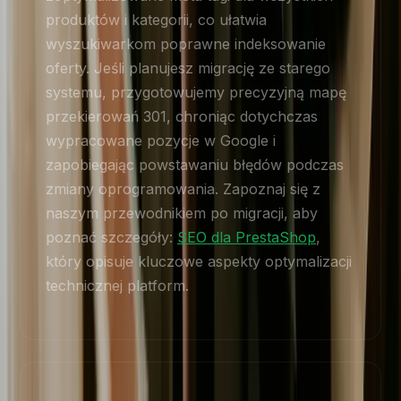
produktów i kategorii, co ułatwia
wyszukiwarkom poprawne indeksowanie
oferty. Jeśli planujesz migrację ze starego
systemu, przygotowujemy precyzyjną mapę
przekierowań 301, chroniąc dotychczas
wypracowane pozycje w Google i
zapobiegając powstawaniu błędów podczas
zmiany oprogramowania. Zapoznaj się z
naszym przewodnikiem po migracji, aby
poznać szczegóły:
SEO dla PrestaShop
,
który opisuje kluczowe aspekty optymalizacji
technicznej platform.