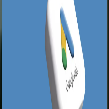
rzecz zaawansowanych systemów. Analiza
konkurencji w Łodzi wykazuje, że wiele firm wciąż
popełnia podstawowe błędy - ich witryny cierpią
na wolne ładowanie na urządzeniach mobilnych,
skomplikowaną strukturę kategorii oraz brak
optymalizacji pod kątem wyszukiwarek.
To stwarza ogromną przestręń i szansę dla
Twojego biznesu na przejęcie klientów, którzy są
zmęczeni frustrującymi zakupami u innych
sprzedawców. Kluczem do sukcesu jest
wykorzystanie przewagi logistycznej regionu i
połączenie jej z technologią, która bezbłędnie
obsługuje zautomatyzowane płatności i dostawy,
skracając czas realizacji zamówienia do
minimum. Tworząc sklep online Łódź, nie