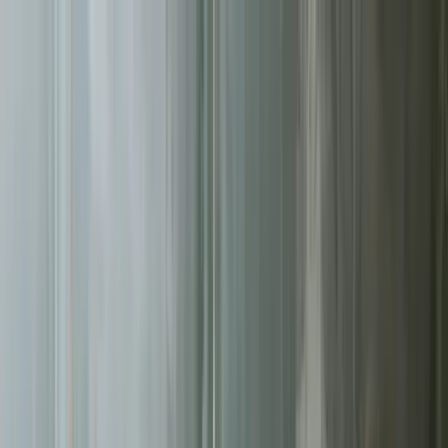
Sprawdź, czy Twoja firma istnieje w AI!
Odbierz darmową
analizę
Jesteś w AI? Sprawdź!
Analiza
digitay
.
oferta
partnerstwo
blog
historie współpracy
ebooki
o nas
bezpłatna konsultacja
Przewiń w dół
Strona główna
/
Sklepy Internetowe
/
Łódź
Sklepy Internetowe
w Łodzi
.