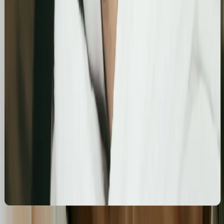
Szczegółowa optymalizacja wizytówki Google
Business Profile dla gabinetu piercingu i zabiegów
estetycznych z ukierunkowaniem na kluczowe frazy
lokalne.
Kosmetolog Rosanna
Profesjonalny profil Google i pozycjonowanie lokalne
salonu kosmetologicznego
Zbudowanie i optymalizacja wizytówki Google dla
gabinetu kosmetologicznego Rosanna. Pełne
wdrożenie wizytówki, spójność NAP oraz integracja z
profilami społecznościowymi i stroną www.