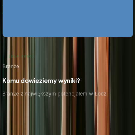
darmo
Google Ads bez przepalania budżetu
Pobierz za darmo
Zobacz wszystkie ebooki
Branże
Komu dowieziemy wyniki?
Branże z największym potencjałem
w Łodzi