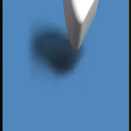
rywalizujesz wyłącznie wyglądem strony, lecz
stabilnością infrastruktury, szybkością działania i
intuicyjną nawigacją. Odpowiednio zaplanowane i
wdrożone
pozycjonowanie sklepu internetowego
od pierwszego dnia pozwala na skuteczne
dotarcie do precyzyjnie zdefiniowanej grupy
docelowej, omijając drogie i nieskuteczne próby
dotarcia po omacku.
Za darmo
Pobierz ebooka
Dlaczego Twoja firma nie ma zapytań z Google?
Pobierz
za darmo
Mapa pozyskiwania klientów z internetu
Pobierz za