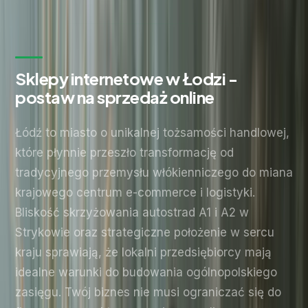
Bez zobowiązań. Odpowiadamy w ciągu 24 godzin.
Sklepy internetowe w Łodzi -
postaw na sprzedaż online
Łódź to miasto o unikalnej tożsamości handlowej,
które płynnie przeszło transformację od
tradycyjnego przemysłu włókienniczego do miana
krajowego centrum e-commerce i logistyki.
Bliskość skrzyżowania autostrad A1 i A2 w
Strykowie oraz strategiczne położenie w sercu
kraju sprawiają, że lokalni przedsiębiorcy mają
idealne warunki do budowania ogólnopolskiego
zasięgu. Twój biznes nie musi ograniczać się do