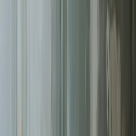
Pomagamy firmom
w Łomży
rosnąć dzięki profesjonalnym
usługom
kampanie google ads
. Skoncentrowane działania,
mierzalne rezultaty.