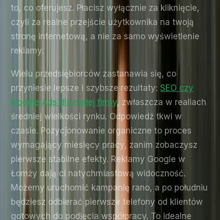
to, co oferujesz. Płacisz wyłącznie za kliknięcie,
czyli za realne przejście użytkownika na twoją
stronę internetową, a nie za samo wyświetlenie
reklamy.
Wielu przedsiębiorców zastanawia się, co
przyniesie lepsze i szybsze rezultaty:
SEO czy
Google Ads dla małej firmy
, zwłaszcza w realiach
średniej wielkości rynku. Odpowiedź tkwi w
czasie. Pozycjonowanie organiczne to proces
wymagający miesięcy pracy, zanim zobaczysz
pierwsze stabilne efekty. Reklamy Google w
Łomży dają ci natychmiastową widoczność.
Możemy uruchomić kampanię rano, a po południu
będziesz odbierać pierwsze telefony od klientów
gotowych do podjęcia współpracy. To idealne