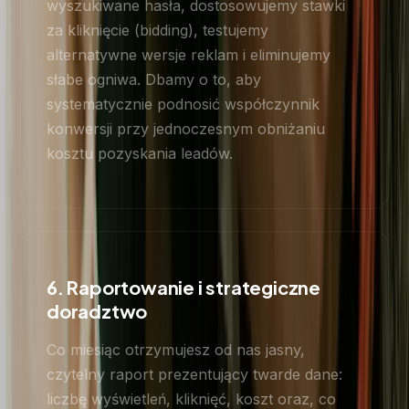
wyszukiwane hasła, dostosowujemy stawki
za kliknięcie (bidding), testujemy
alternatywne wersje reklam i eliminujemy
słabe ogniwa. Dbamy o to, aby
systematycznie podnosić współczynnik
konwersji przy jednoczesnym obniżaniu
kosztu pozyskania leadów.
6. Raportowanie i strategiczne
doradztwo
Co miesiąc otrzymujesz od nas jasny,
czytelny raport prezentujący twarde dane:
liczbę wyświetleń, kliknięć, koszt oraz, co