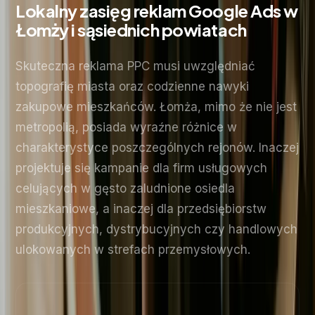
Lokalny zasięg reklam Google Ads w
Łomży i sąsiednich powiatach
Skuteczna reklama PPC musi uwzględniać
topografię miasta oraz codzienne nawyki
zakupowe mieszkańców. Łomża, mimo że nie jest
metropolią, posiada wyraźne różnice w
charakterystyce poszczególnych rejonów. Inaczej
projektuje się kampanie dla firm usługowych
celujących w gęsto zaludnione osiedla
mieszkaniowe, a inaczej dla przedsiębiorstw
produkcyjnych, dystrybucyjnych czy handlowych
ulokowanych w strefach przemysłowych.