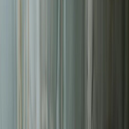
Liderzy
w Łomży
Nie pozwalaj konkurencji zajmować najlepszych miejsc.
Systematyczne działania pozwolą Ci zbudować trwałą przewagę na
rynku
w Łomży
.
Średni ROAS kampanii
3.2x
Redukcja kosztu konwersji
-42%
Zarządzanych kampanii
200+
Czas reakcji (Pakiet Pro)
<8h
Bezpłatna wycena w 24h
Zostaw kontakt - oddzwonimy z konkretną propozycją.
Imię i nazwisko *
Adres email *
Numer telefonu *
* Wymagane pola