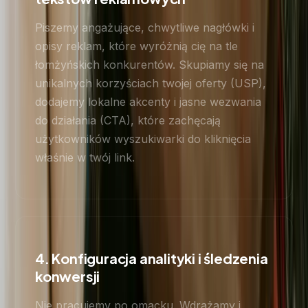
Piszemy angażujące, chwytliwe nagłówki i
opisy reklam, które wyróżnią cię na tle
łomżyńskich konkurentów. Skupiamy się na
unikalnych korzyściach twojej oferty (USP),
dodajemy lokalne akcenty i jasne wezwania
do działania (CTA), które zachęcają
użytkowników wyszukiwarki do kliknięcia
właśnie w twój link.
4. Konfiguracja analityki i śledzenia
konwersji
Nie pracujemy po omacku. Wdrażamy i