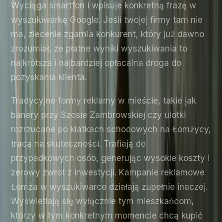
Wyciąga smartfon i wpisuje konkretną frazę w
wyszukiwarkę Google. Jeśli twojej firmy tam nie
ma, zlecenie zgarnia konkurent, który już dawno
zrozumiał, że płatne wyniki wyszukiwania to
najkrótsza i najbardziej opłacalna droga do
pozyskania klienta.
Tradycyjne formy reklamy w mieście, takie jak
banery przy Szosie Zambrowskiej czy ulotki
rozrzucane po klatkach schodowych na Łomżycy,
tracą na skuteczności. Trafiają do
przypadkowych osób, generując wysokie koszty i
zerowy zwrot z inwestycji. Kampanie reklamowe
Łomża w wyszukiwarce działają zupełnie inaczej.
Wyświetlają się wyłącznie tym mieszkańcom,
którzy w tym konkretnym momencie chcą kupić