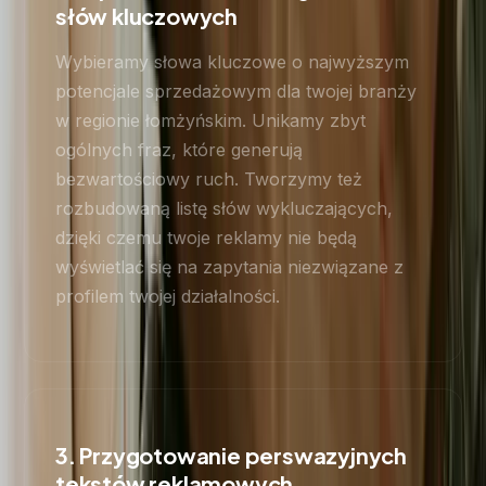
słów kluczowych
Wybieramy słowa kluczowe o najwyższym
potencjale sprzedażowym dla twojej branży
w regionie łomżyńskim. Unikamy zbyt
ogólnych fraz, które generują
bezwartościowy ruch. Tworzymy też
rozbudowaną listę słów wykluczających,
dzięki czemu twoje reklamy nie będą
wyświetlać się na zapytania niezwiązane z
profilem twojej działalności.
3. Przygotowanie perswazyjnych
tekstów reklamowych