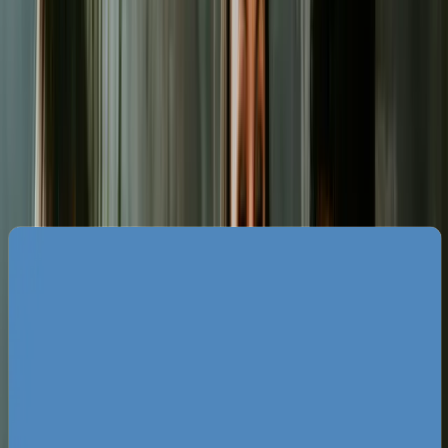
Analiza konkurencji i specyfika rynku
Google Ads w Łomży
Rynek biznesowy w Łomży charakteryzuje się
dużą gęstością lokalnych mikroprzedsiębiorstw
oraz kilkoma dominującymi branżami, takimi jak