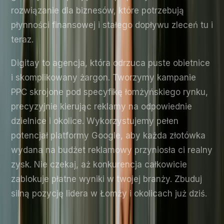
rozwiązanie dla biznesów, które potrzebują
płynności finansowej i stałego dopływu zleceń tu i
teraz.
Digitay to agencja, która odrzuca puste obietnice
i skomplikowany żargon. Tworzymy kampanie
PPC skrojone pod specyfikę łomżyńskiego rynku,
precyzyjnie kierując reklamy na odpowiednie
dzielnice i okolice. Wykorzystujemy pełen
potencjał platformy Google, aby każda złotówka
wydana na budżet reklamowy przyniosła ci realny
zysk. Nie czekaj, aż konkurencja całkowicie
zablokuje płatne wyniki w twojej branży. Zbuduj
silną pozycję lidera w Łomży i okolicach już dziś.