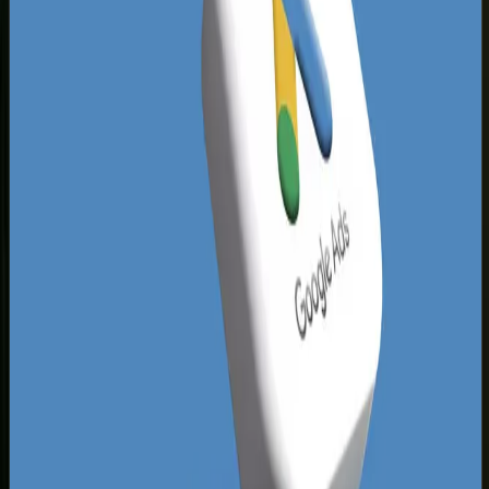
To dla ciebie ogromna szansa. Wdrożenie
profesjonalnie przygotowanej kampanii SEM
pozwala osiągnąć znacznie wyższy wskaźnik
CTR (klikalności) i niższy koszt jednostkowy za
kliknięcie (CPC) niż rywale. Skuteczny
marketing
lokalny w Łomży
opiera się na głębokim
zrozumieniu intencji użytkownika. Zamiast
walczyć o bardzo drogie, ogólne słowa kluczowe,
skupiamy się na frazach o wysokiej intencji
zakupowej, które generują wartościowe
zapytania od zdecydowanych klientów.
Dodatkowym atutem Łomży jest jej położenie i
silne powiązania z mniejszymi ośrodkami, takimi
jak Piątnica, Nowogród czy Zambrów. Lokalne