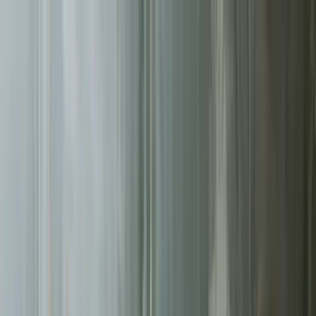
Sprawdź, czy Twoja firma istnieje w AI!
Odbierz darmową
analizę
Jesteś w AI? Sprawdź!
Analiza
digitay
.
oferta
partnerstwo
blog
historie współpracy
ebooki
o nas
bezpłatna konsultacja
Przewiń w dół
Strona główna
/
Kampanie Google Ads
/
Łomża
Kampanie Google Ads
w Łomży
.