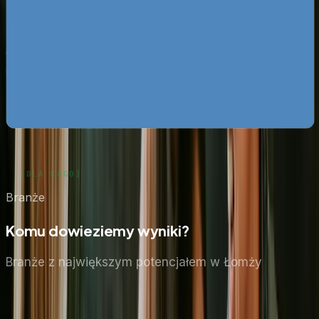
za darmo
Mapa pozyskiwania klientów z internetu
Pobierz za
darmo
Google Ads bez przepalania budżetu
Pobierz za darmo
Zobacz wszystkie ebooki
Branże
Komu dowieziemy wyniki?
Branże z największym potencjałem
w Łomży