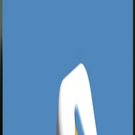
transport, budownictwo, przetwórstwo
spożywcze oraz usługi dla mieszkańców.
Krajobraz płatnych wyników wyszukiwania w tym
regionie wciąż kryje wiele
niezagospodarowanych niszy. Wiele firm próbuje
konkurować na własną rękę, co prowadzi do
rażących błędów: braku wykluczeń słów
kluczowych, kierowania ruchu na
niedostosowane do telefonów strony czy
marnowania budżetu na ogólne frazy z całej
Polski, zamiast skupić się na precyzyjnym
obszarze miasta i okolicznych gmin.
Analizując topowe wyniki dla lokalnych zapytań,
zauważamy, że konkurencja często licytuje
stawki bez odpowiedniej strategii optymalizacji.