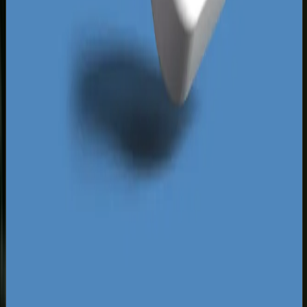
kampanie reklamowe konfigurujemy tak, aby
przyciągać również klientów z tych satelickich
miejscowości, którzy naturalnie przyjeżdżają do
Łomży po specjalistyczne usługi medyczne,
budowlane czy motoryzacyjne. Unikamy
przepalania budżetu, precyzyjnie wyznaczając
granice geograficzne wyświetlania reklam. Dzięki
temu Twoja oferta dociera dokładnie tam, gdzie
logistycznie i finansowo opłaca ci się realizować
zlecenia.
Za darmo
Pobierz ebooka
Dlaczego Twoja firma nie ma zapytań z Google?
Pobierz