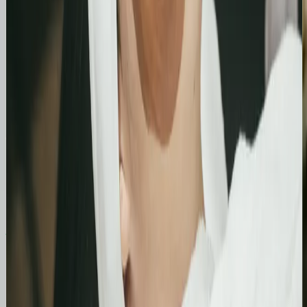
kosztu
za
pojedyncze
kliknięcie.
Case Studies
Zobacz, jak pomogliśmy innym
Similimum
Skokowy wzrost widoczności organicznej:
Zwiększenie kliknięć z Google o 739%
Podsumowanie działań SEO za jeden bardzo mocny
miesiąc. Strona zanotowała kilkukrotny wzrost w