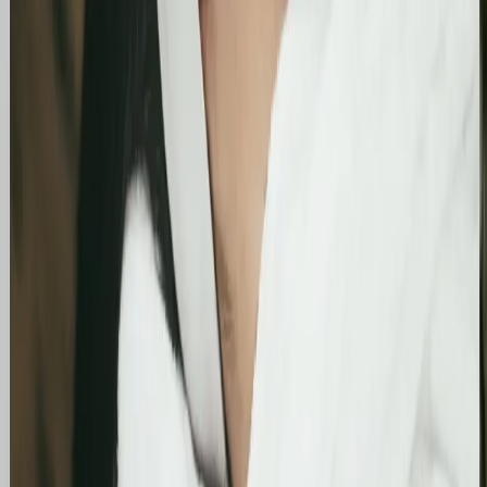
liczbie kliknięć i wyświetleń, potwierdzając
skuteczność wprowadzonych poprawek
technicznych i treściowych.
Bling&Bliss
Optymalizacja wizytówki Google i pozycjonowanie
lokalne salonu Bling&Bliss
Szczegółowa optymalizacja wizytówki Google
Business Profile dla gabinetu piercingu i zabiegów
estetycznych z ukierunkowaniem na kluczowe frazy
lokalne.
Kosmetolog Rosanna
Profesjonalny profil Google i pozycjonowanie lokalne