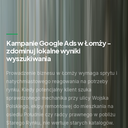
Wyślij zapytanie
Bez zobowiązań. Odpowiadamy w ciągu 24 godzin.
Kampanie Google Ads w Łomży -
zdominuj lokalne wyniki
wyszukiwania
Prowadzenie biznesu w Łomży wymaga sprytu i
natychmiastowego reagowania na potrzeby
rynku. Kiedy potencjalny klient szuka
sprawdzonego mechanika przy ulicy Wojska
Polskiego, ekipy remontowej do mieszkania na
osiedlu Południe czy radcy prawnego w pobliżu
Starego Rynku, nie wertuje starych katalogów.