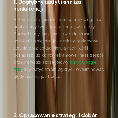
1. Dogłębny audyt i analiza
konkurencji
Przed uruchomieniem kampanii szczegółowo
analizujemy twoją konkurencję w Łomży.
Sprawdzamy, na jakie słowa kluczowe
wyświetlają się inni, jakie teksty reklamowe
stosują oraz dokąd kierują ruch. Jeśli
posiadasz już konto reklamowe, nasz zespół
przeprowadzi szczegółowy
audyt Google
Ads
, aby natychmiast wykryć i wyeliminować
błędy marnujące budżet.
2. Opracowanie strategii i dobór