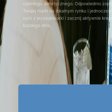
cateringu dietetycznego. Odpowiednio zopt
Twojej marki na lokalnym rynku i jednocze
ruch z wyszukiwarki i zacznij aktywnie kreo
każdego dnia.