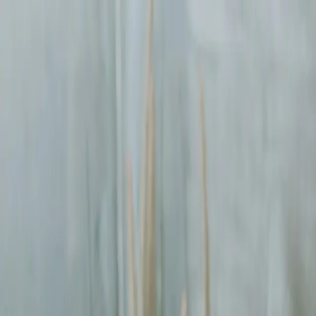
Sprawdź, czy Twoja firma istnieje w AI!
Odbierz darmową analiz
digitay
.
oferta
partnerstwo
blog
historie współpracy
ebooki
o nas
bezpłatna konsultacja
Przewiń w dół
Strona główna
/
Reklamy Facebook Ads
/
Szczecin
Reklamy Facebook Ads
w Szczecinie
.
Pomagamy firmom
w Szczecinie
rosnąć dzięki profesjonalnym usłu