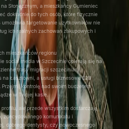
ug na Słonecznym, a mieszkańcy Gumieniec
ć dokładnie do tych osób, które fizycznie
s umożliwia targetowanie użytkowników nie
edług ich realnych zachowań zakupowych i
ich mieszkańców regionu
 social media w Szczecinie opierają się na
ienne trasy migracji szczecinian.
 na Łasztowni, a usługi biznesowe B2B
 Przejmij kontrolę nad swoim budżetem
ądze w Twojej kasie.
a profilu, ale przede wszystkim dostarczają
go, zdecydowanego komunikatu i
ej, dobrego dentysty, czy nowoczesnego