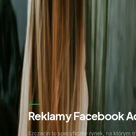
Zostaw kontakt - oddzwonimy z konkretną propozycją.
Imię i nazwisko *
Adres email *
Numer telefonu *
* Wymagane pola
Wyślij zapytanie
Bez zobowiązań. Odpowiadamy w ciągu 24 godzin.
Reklamy Facebook Ad
Szczecin to specyficzny rynek, na którym 