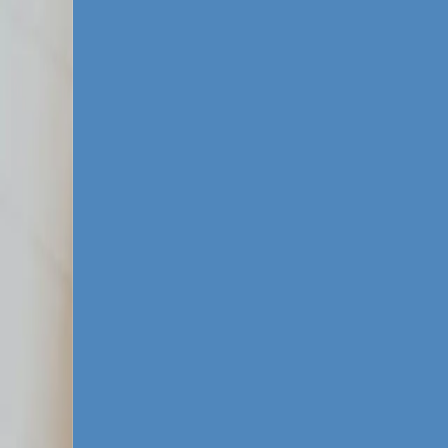
Specyfika rynku rekl
Szczecin to unikalne miasto na mapie Pols
Bliskość Berlina sprawia, że tutejsze firmy
kampanii Meta Ads w języku niemieckim i p
konkurencją w branżach takich jak usługi 
identycznych ofert, musisz wdrożyć zaawa
aplikacji na telefonie.
Wyszukiwarka Google w Szczecinie jest mocn
nieruchomości czy prawo potrafi drastyczn
tańszą, a często bardziej efektywną alter
sukcesu jest wykorzystanie luk w strategia
tekstów reklamowych. W Digitay analizujem
tworzymy kampanie, które deklasują dotyc