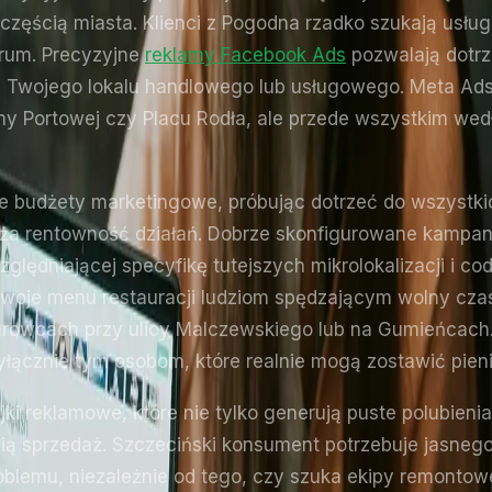
zęścią miasta. Klienci z Pogodna rzadko szukają usł
trum. Precyzyjne
reklamy Facebook Ads
pozwalają dotrze
 od Twojego lokalu handlowego lub usługowego. Meta Ad
ramy Portowej czy Placu Rodła, ale przede wszystkim w
je budżety marketingowe, próbując dotrzeć do wszystk
ża rentowność działań. Dobrze skonfigurowane kampanie
ędniającej specyfikę tutejszych mikrolokalizacji i codz
woje menu restauracji ludziom spędzającym wolny czas
rowcach przy ulicy Malczewskiego lub na Gumieńcach.
łącznie tym osobom, które realnie mogą zostawić pieni
jki reklamowe, które nie tylko generują puste polubieni
nią sprzedaż. Szczeciński konsument potrzebuje jasne
blemu, niezależnie od tego, czy szuka ekipy remontow