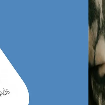
nie
oraz sektorem morskim i logistycznym.
odniej granicy, co wymaga konfiguracji
lny rynek charakteryzuje się także ogromną
gi dla biznesu. Aby wyróżnić się w gąszczu
wykłe promowanie postów z poziomu
nięcia w Google Ads dla branż takich jak
y na Facebooku Szczecin stanowią znacznie
etapie procesu decyzyjnego. Kluczem do
o prostych grafik stockowych i nudnych
eklamy w Bibliotece Reklam Meta i