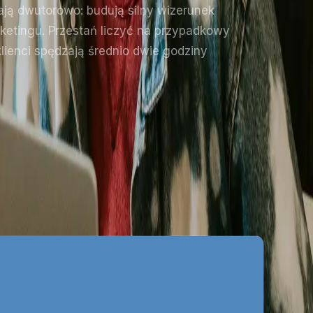
ją dwutorowo: budują silny wizerunek
ketingu. Przestań liczyć na przypadkowy
klienci spędzają średnio dwie godziny