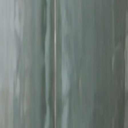
ę
Jesteś w AI? Sprawdź!
Analiza
gom
reklamy facebook ads
. Skoncentrowane działania, mierzalne rezulta