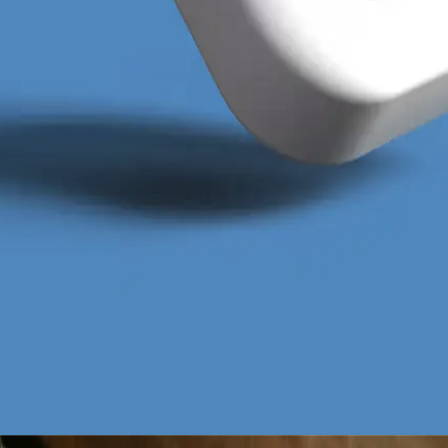
usi uwzględniać dualizm miasta podzielonego rzeką O
jące Pogodno czy Pomorzany, co bezpośrednio przekła
ktowanie całego Szczecina jako jednolitej plamy na map
 kampanie social media w Szczecinie będą precyzyjnie
behawioralne, co zagwarantuje maksymalny zwrot z każd
obierz za darmo
za darmo
 darmo