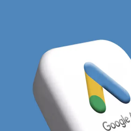
am Facebook Ads w Szczeci
ki, mocno powiązane gospodarczo z rynkiem niemieckim 
 bardzo często kierują swoje usługi do klientów zza zach
recyzyjnego targetowania na landy przygraniczne. Loka
medyczne, stomatologia, spedycja oraz nowoczesne usłu
nsowane techniki reklamowe, które wykraczają poza z
o nasycona drogimi frazami, co sprawia, że koszt klik
ie obciążyć budżet startowy. W tym kontekście reklam
natywę, pozwalającą wyłapać klienta na wcześniejszym 
ch lokalnych rywali, którzy zazwyczaj ograniczają się d
y działania Twoich konkurentów, badamy ich aktywne r
hczasowych liderów rynku.