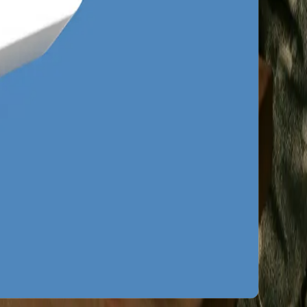
drą. Mieszkańcy Prawobrzeża wykazują inne
da się na efektywność zestawów
ie to najczęstszy błąd popełniany przez
 rozdzielone na konkretne obszary
ej wydanej złotówki.