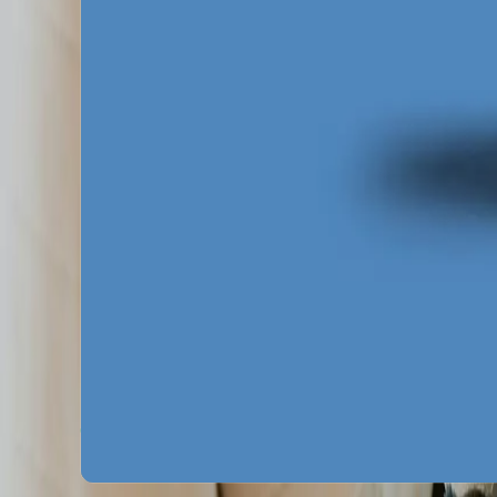
Skuteczny
marketing lokalny w Szczecinie
m
zachowania zakupowe niż osoby zamieszku
reklamowych. Ignorowanie tych różnic i tra
niedoświadczone agencje. Dzięki nam Twoje
geograficzne, grupy wiekowe oraz profile 
Za darmo
Pobierz ebooka
Dlaczego Twoja firma nie ma zapytań z Google?
P
Mapa pozyskiwania klientów z internetu
Pobierz 
Google Ads bez przepalania budżetu
Pobierz za
Zobacz wszystkie ebooki