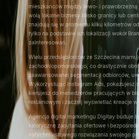
mieszkańców między lewo- i prawobrzeżną c
wolą lokalne biznesy blisko granicy lub cen
znajdują się w promieniu kilku kilometrów
tylko na podstawie ich lokalizacji wokół B
zainteresowań.
Wielu przedsiębiorców ze Szczecina marnu
zachodniopomorskiego, co drastycznie obni
zaawansowanej segmentacji odbiorców, uwzgl
Wykorzystując Instagram Ads, pokazujesz s
kierujesz do menedżerów pracujących w biu
reklamowym i zacznij wyświetlać kreacje wy
Agencja digital marketingu Digitay buduje le
kaloryczne zapytania ofertowe i bezpośred
natychmiastowego rozwiązania swojego pro