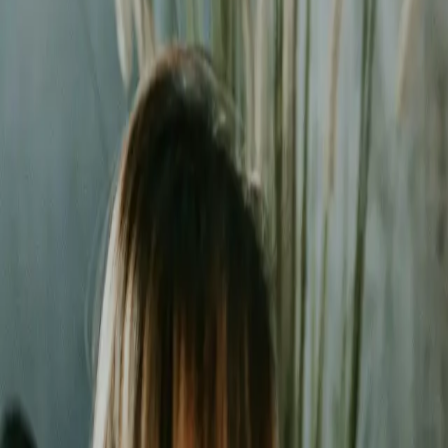
Liderzy
w Szczecinie
Nie pozwalaj konkurencji zajmować najlepszych miejsc. Systematyc
Średni zwrot (ROAS)
2.8x
Redukcja kosztu za lead
-38%
Kampanii w regionie
150+
Czas reakcji na anomalie
24h
Bezpłatna wycena w 24h