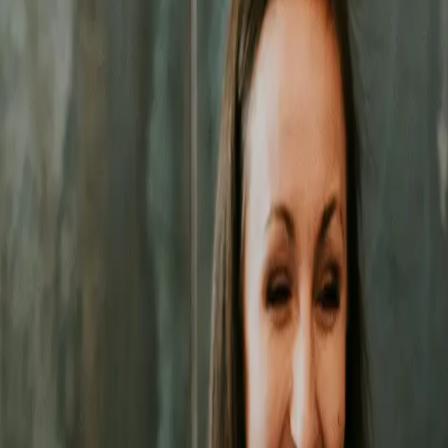
zne działania pozwolą Ci zbudować trwałą przewagę na rynku
w Szcze