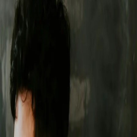
cinie
.