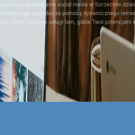
ymalizowane kampanie social media w Szczecinie działa
śnie domykają sprzedaż za pomocą dynamicznego remar
wać popyt na swoje usługi tam, gdzie Twoi potencjalni 