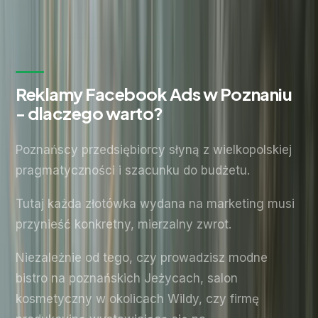
Bez zobowiązań. Odpowiadamy w ciągu 24 godzin.
Reklamy Facebook Ads w Poznaniu
- dlaczego warto?
Poznańscy przedsiębiorcy słyną z wielkopolskiej
pragmatyczności i szacunku do budżetu.
Tutaj każda złotówka wydana na marketing musi
przynieść konkretny, mierzalny zwrot.
Niezależnie od tego, czy prowadzisz modne
bistro na poznańskich Jeżycach, salon
kosmetyczny w okolicach Wildy, czy firmę