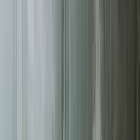
Sprawdź, czy Twoja firma istnieje w AI!
Odbierz darmową
analizę
Jesteś w AI? Sprawdź!
Analiza
digitay
.
oferta
partnerstwo
blog
historie współpracy
ebooki
o nas
bezpłatna konsultacja
Przewiń w dół
Strona główna
/
Reklamy Facebook Ads
/
Poznań
Reklamy Facebook Ads
w Poznaniu
.