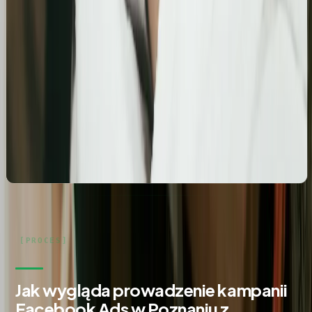
Kosmetolog Rosanna
Profesjonalny profil Google i pozycjonowanie lokalne
salonu kosmetologicznego
Zbudowanie i optymalizacja wizytówki Google dla
gabinetu kosmetologicznego Rosanna. Pełne
wdrożenie wizytówki, spójność NAP oraz integracja z
profilami społecznościowymi i stroną www.
Jak wygląda prowadzenie kampanii
Facebook Ads w Poznaniu z