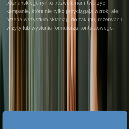
poznańskiego rynku pozwala nam tworzyć
kampanie, które nie tylko przyciągają wzrok, ale
przede wszystkim skłaniają do zakupu, rezerwacji
wizyty lub wysłania formularza kontaktowego.