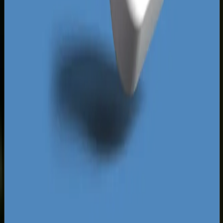
sobie wygodę.
Uruchamiając reklamy na Facebooku, musimy
brać pod uwagę specyfikę komunikacyjną miasta
oraz realny zasięg działania Twojego biznesu.
Nie ma sensu przepalać budżetu na pokazywanie
reklamy restauracji z Rataj mieszkańcom Kiekrza,
chyba że oferujesz unikalną wartość, która zmusi
ich do przejechania całego miasta.
Nasza strategia opiera się na precyzyjnej
segmentacji geograficznej i demograficznej, co
pozwala nam wycisnąć maksimum konwersji z
każdego wydanego grosza, budując stabilną
przewagę nad poznańskimi konkurentami.