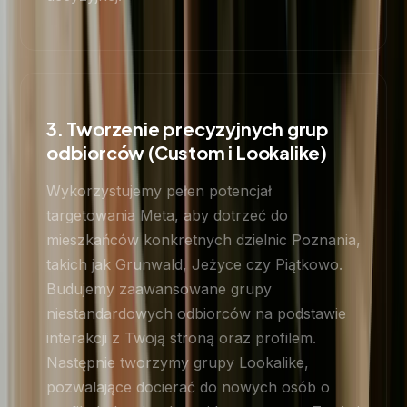
3. Tworzenie precyzyjnych grup
odbiorców (Custom i Lookalike)
Wykorzystujemy pełen potencjał
targetowania Meta, aby dotrzeć do
mieszkańców konkretnych dzielnic Poznania,
takich jak Grunwald, Jeżyce czy Piątkowo.
Budujemy zaawansowane grupy
niestandardowych odbiorców na podstawie
interakcji z Twoją stroną oraz profilem.
Następnie tworzymy grupy Lookalike,
pozwalające docierać do nowych osób o