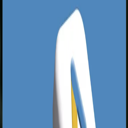
W tak konkurencyjnym środowisku tradycyjne
pozycjonowanie w wyszukiwarce często okazuje
się niewystarczające, ponieważ proces
decyzyjny klienta zaczyna się znacznie wcześniej
- podczas codziennego przeglądania Instagrama
czy Facebooka.
Większość lokalnych agencji reklamowych w
Poznaniu powiela ten sam błąd: oferuje
uniwersalne szablony kampanii, które równie
dobrze mogłyby działać w każdym innym mieście
w Polsce.
Tymczasem wielkopolski klient jest niezwykle
krytyczny, ceni transparentność i szybko
wyłapuje fałsz w komunikatach reklamowych.