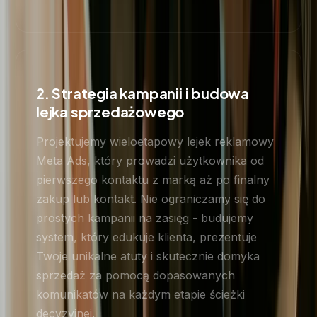
2. Strategia kampanii i budowa
lejka sprzedażowego
Projektujemy wieloetapowy lejek reklamowy
Meta Ads, który prowadzi użytkownika od
pierwszego kontaktu z marką aż po finalny
zakup lub kontakt. Nie ograniczamy się do
prostych kampanii na zasięg - budujemy
system, który edukuje klienta, prezentuje
Twoje unikalne atuty i skutecznie domyka
sprzedaż za pomocą dopasowanych
komunikatów na każdym etapie ścieżki
decyzyjnej.