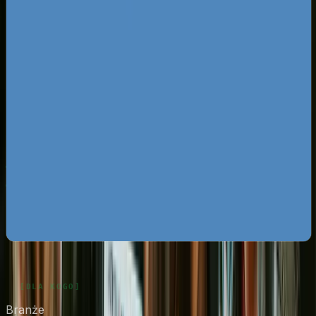
Za darmo
Pobierz ebooka
Dlaczego Twoja firma nie ma zapytań z Google?
Pobierz
za darmo
Mapa pozyskiwania klientów z internetu
Pobierz za
darmo
Google Ads bez przepalania budżetu
Pobierz za darmo
Zobacz wszystkie ebooki
Branże