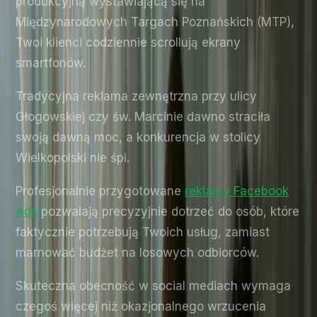
produkcyjną wystawiającą się na
Międzynarodowych Targach Poznańskich (MTP),
Twoi klienci codziennie scrollują ekrany
smartfonów.
Tradycyjna reklama zewnętrzna przy ulicy
Głogowskiej czy św. Marcinie dawno straciła
swoją dawną moc, a konkurencja w stolicy
Wielkopolski nie śpi.
Profesjonalnie przygotowane
reklamy Facebook
Ads
pozwalają precyzyjnie dotrzeć do osób, które
faktycznie potrzebują Twoich usług, zamiast
marnować budżet na losowych odbiorców.
Skuteczna obecność w social mediach wymaga
czegoś więcej niż okazjonalnego wrzucenia