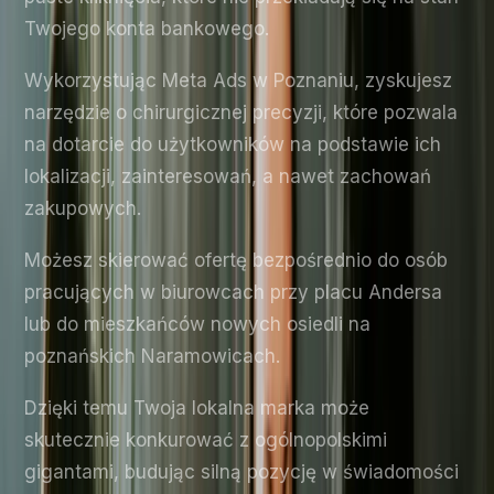
Twojego konta bankowego.
Wykorzystując Meta Ads w Poznaniu, zyskujesz
narzędzie o chirurgicznej precyzji, które pozwala
na dotarcie do użytkowników na podstawie ich
lokalizacji, zainteresowań, a nawet zachowań
zakupowych.
Możesz skierować ofertę bezpośrednio do osób
pracujących w biurowcach przy placu Andersa
lub do mieszkańców nowych osiedli na
poznańskich Naramowicach.
Dzięki temu Twoja lokalna marka może
skutecznie konkurować z ogólnopolskimi
gigantami, budując silną pozycję w świadomości