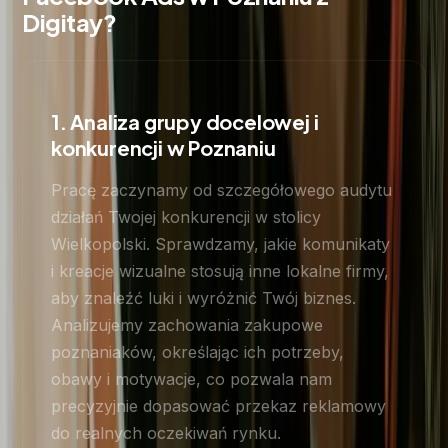
Digitay?
1. Analiza grupy docelowej i
konkurencji w Poznaniu
Pracę zaczynamy od szczegółowego audytu
działań Twojej konkurencji w stolicy
Wielkopolski. Sprawdzamy, jakie komunikaty
i kreacje wizualne stosują inne lokalne firmy,
aby znaleźć luki i wyróżnić Twój biznes.
Analizujemy zachowania zakupowe
poznaniaków, określając ich potrzeby,
obawy i motywacje, co pozwala nam
precyzyjnie dopasować przekaz reklamowy
do realnych oczekiwań rynku.