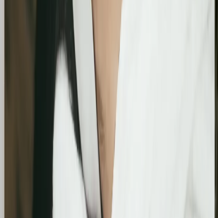
Zwiększenie kliknięć z Google o 739%
Podsumowanie działań SEO za jeden bardzo mocny
miesiąc. Strona zanotowała kilkukrotny wzrost w
liczbie kliknięć i wyświetleń, potwierdzając
skuteczność wprowadzonych poprawek
technicznych i treściowych.
Bling&Bliss
Optymalizacja wizytówki Google i pozycjonowanie
lokalne salonu Bling&Bliss
Szczegółowa optymalizacja wizytówki Google
Business Profile dla gabinetu piercingu i zabiegów
estetycznych z ukierunkowaniem na kluczowe frazy
lokalne.