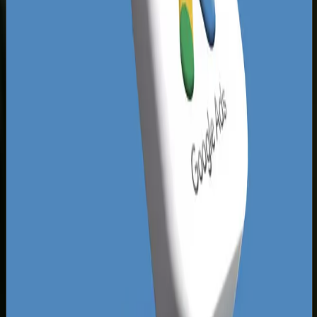
Dominacja lokalnych liderów w branży
budowlanej, deweloperskiej czy medycznej
sprawia, że wejście na rynek z nową marką
wymaga sprytnego podejścia opartego na
zaawansowanym lejku sprzedażowym Meta Ads.
Jeśli Twoja konkurencja ogranicza się jedynie do
okazjonalnego promowania postów za pomocą
niebieskiego przycisku, powstaje idealna luka,
którą możemy wspólnie zagospodarować za
pomocą zaawansowanych kreacji wideo i
precyzyjnego remarketingu.
Skuteczne kampanie social media w Poznaniu
muszą uwzględniać fakt, że lokalni odbiorcy są
mocno przywiązani do swoich dzielnic i cenią