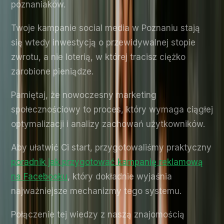
poznaniaków.
Twoje kampanie social media w Poznaniu stają
się wtedy inwestycją o przewidywalnej stopie
zwrotu, a nie loterią, w której tracisz ciężko
zarobione pieniądze.
Pamiętaj, że nowoczesny marketing
społecznościowy to proces, który wymaga ciągłej
optymalizacji i analizy zachowań użytkowników.
Aby ułatwić Ci start, przygotowaliśmy praktyczny
poradnik jak przygotować kampanię reklamową
na Facebooku
, który dokładnie wyjaśnia
najważniejsze mechanizmy tego systemu.
Połączenie tej wiedzy z naszą znajomością