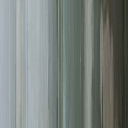
Pomagamy firmom
w Poznaniu
rosnąć dzięki profesjonalnym
usługom
reklamy facebook ads
. Skoncentrowane działania,
mierzalne rezultaty.