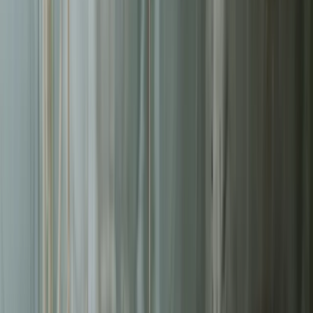
Liderzy
w Poznaniu
Nie pozwalaj konkurencji zajmować najlepszych miejsc.
Systematyczne działania pozwolą Ci zbudować trwałą przewagę na
rynku
w Poznaniu
.
Średni zwrot (ROAS)
2.8x
Redukcja kosztu za lead
-38%
Kampanii w regionie
150+
Czas reakcji na anomalie
24h
Bezpłatna wycena w 24h
Zostaw kontakt - oddzwonimy z konkretną propozycją.
Imię i nazwisko *
Adres email *
Numer telefonu *
* Wymagane pola
Wyślij zapytanie