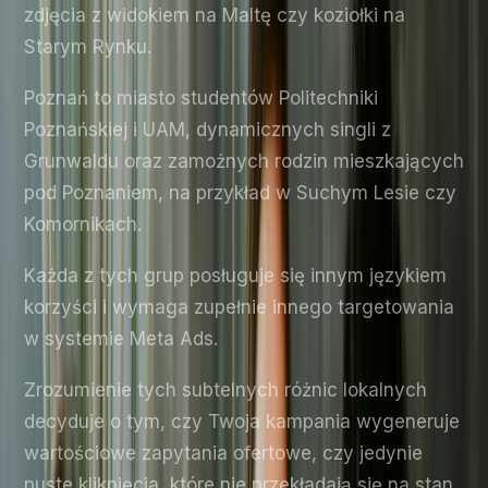
zdjęcia z widokiem na Maltę czy koziołki na
Starym Rynku.
Poznań to miasto studentów Politechniki
Poznańskiej i UAM, dynamicznych singli z
Grunwaldu oraz zamożnych rodzin mieszkających
pod Poznaniem, na przykład w Suchym Lesie czy
Komornikach.
Każda z tych grup posługuje się innym językiem
korzyści i wymaga zupełnie innego targetowania
w systemie Meta Ads.
Zrozumienie tych subtelnych różnic lokalnych
decyduje o tym, czy Twoja kampania wygeneruje
wartościowe zapytania ofertowe, czy jedynie
puste kliknięcia, które nie przekładają się na stan