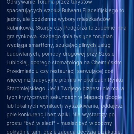
Odkrywanie Torunia przez turystów
spacerujących wzdłuż Bulwaru Filadelfijskiego to
jedno, ale codzienne wybory mieszkańców
Rubinkowa, Skarpy czy Podgórza to zupełnie inna
gra rynkowa. Każdego dnia tysiące torunian
wyciąga smartfony, szukając pilnych usług
budowlanych, pomocy drogowej przy Szosie
Lubickiej, dobrego stomatologa na Chełmińskim
Przedmieściu czy restauracji serwującej coś
więcej niż tradycyjne pierniki w okolicach Rynku
Staromiejskiego. Jeśli Twojego biznesu nie ma w
tych krytycznych sekundach w Mapach Google
lub lokalnych wynikach wyszukiwania, oddajesz
pole konkurencji bez walki. Nie wystarczy po
prostu "być w sieci" - musisz być widoczny
dokładnie tam, gdzie zapada decyzja o zakupie,