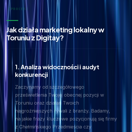
Jak działa marketing lokalny w
Toruniu z Digitay?
1. Analiza widoczności i audyt
konkurencji
Zaczynamy od szczegółowego
prześwietlenia Twojej obecnej pozycji w
Toruniu oraz działań Twoich
najgroźniejszych rywali z branży. Badamy,
na jakie frazy kluczowe pozycjonują się firmy
z Chełmińskiego Przedmieścia czy