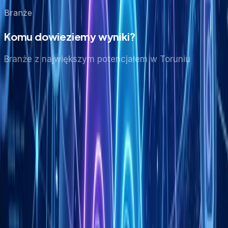
Branże
Komu dowieziemy wyniki?
Branże z największym potencjałem
w Toruniu