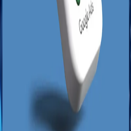
Klienci szukający specjalistycznych usług
medycznych, prawnych czy technicznych rzadko
podejmują decyzję pod wpływem impulsu -
analizują opinie w Google, porównują oferty i
sprawdzają, jak daleko od ich miejsca
zamieszkania znajduje się dany punkt. Skuteczna
kampanie Google Ads Toruń
pozwala na
błyskawiczne dotarcie do użytkowników aktywnie
poszukujących oferty w danej dzielnicy, co w
połączeniu z organicznym pozycjonowaniem
tworzy synergię nie do pokonania. Dominacja w
Mapach Google w Toruniu nie zależy od
przypadku, lecz od precyzyjnie realizowanej
strategii linkowania lokalnego, optymalizacji
technicznej oraz regularnej publikacji unikalnych