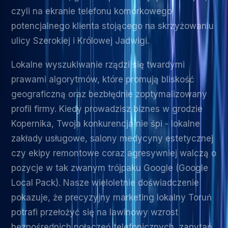
czyli na ekranie telefonu komórkowego
potencjalnego klienta stojącego na skrzyżowaniu
ulicy Szerokiej i Królowej Jadwigi.
Lokalne wyszukiwanie rządzi się twardymi
prawami algorytmów, które promują bliskość
geograficzną oraz bezbłędnie zoptymalizowany
profil firmy. Kiedy prowadzisz biznes w grodzie
Kopernika, Twoja konkurencja nie śpi - lokalne
zakłady usługowe, salony medycyny estetycznej
czy ekipy remontowe coraz agresywniej walczą o
pozycje w tak zwanym trójpaku Google (Google
Local Pack). Nasze wieloletnie doświadczenie
pokazuje, że precyzyjny marketing lokalny Toruń
potrafi przełożyć się na lawinowy wzrost
bezpośrednich połączeń telefonicznych, zapytań