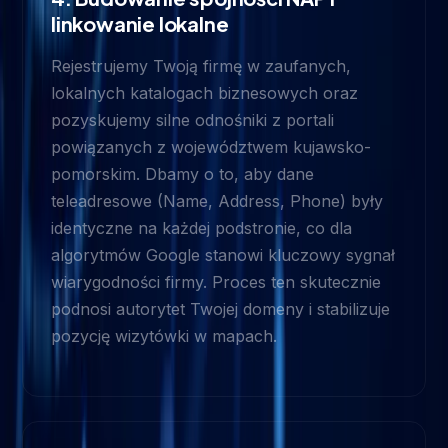
linkowanie lokalne
Rejestrujemy Twoją firmę w zaufanych,
lokalnych katalogach biznesowych oraz
pozyskujemy silne odnośniki z portali
powiązanych z województwem kujawsko-
pomorskim. Dbamy o to, aby dane
teleadresowe (Name, Address, Phone) były
identyczne na każdej podstronie, co dla
algorytmów Google stanowi kluczowy sygnał
wiarygodności firmy. Proces ten skutecznie
podnosi autorytet Twojej domeny i stabilizuje
pozycję wizytówki w mapach.