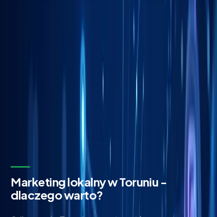
Bezpłatna wycena w 24h
Zostaw kontakt - oddzwonimy z konkretną propozycją.
Imię i nazwisko *
Adres email *
Numer telefonu *
* Wymagane pola
Wyślij zapytanie
Bez zobowiązań. Odpowiadamy w ciągu 24 godzin.
Marketing lokalny w Toruniu -
dlaczego warto?