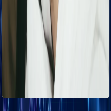
Szczegółowa optymalizacja wizytówki Google
Business Profile dla gabinetu piercingu i zabiegów
estetycznych z ukierunkowaniem na kluczowe frazy
lokalne.
Kosmetolog Rosanna
Profesjonalny profil Google i pozycjonowanie lokalne
salonu kosmetologicznego
Zbudowanie i optymalizacja wizytówki Google dla
gabinetu kosmetologicznego Rosanna. Pełne
wdrożenie wizytówki, spójność NAP oraz integracja z
profilami społecznościowymi i stroną www.