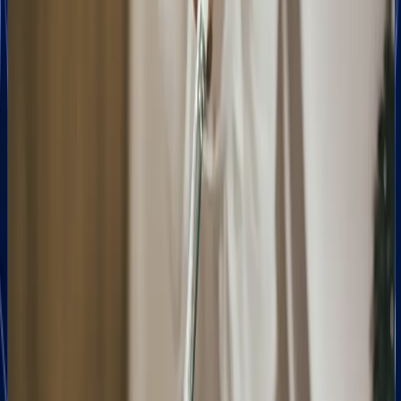
wyszukiwarkę
toruńskimi
lokalne
precyzyjne
frazami
słowa
zapytanie
kluczowymi
kluczowe
powiązane
i
to
z Twoją
zarządzać
najważniejszy
branżą,
kategoriami,
czynnik
Twój
aby
rankingowy
profil
algorytmy
dla
wyświetli
Google
algorytmów
się na
promowały
wyszukiwarki,
samym
Twoją
a
szczycie
działalność.
zarazem
organicznych
Przeczytaj
najsilniejszy
wyników,
nasz
dowód
skutecznie
ekspercki
społeczny
deklasując
artykuł:
budujący
całą
wizytówka
zaufanie