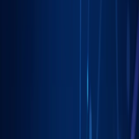
Pomagamy firmom
w Toruniu
rosnąć dzięki profesjonalnym
usługom
marketing lokalny
. Skoncentrowane działania, mierzalne
rezultaty.