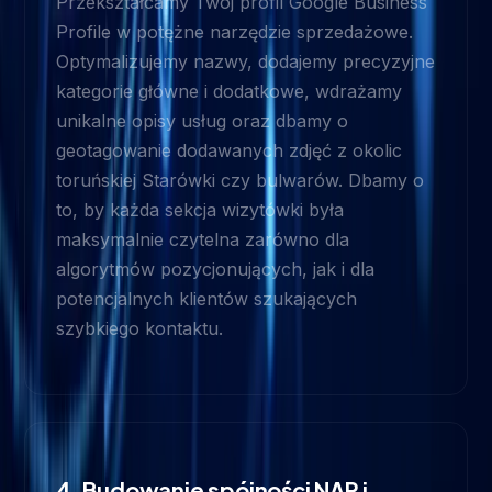
Przekształcamy Twój profil Google Business
Profile w potężne narzędzie sprzedażowe.
Optymalizujemy nazwy, dodajemy precyzyjne
kategorie główne i dodatkowe, wdrażamy
unikalne opisy usług oraz dbamy o
geotagowanie dodawanych zdjęć z okolic
toruńskiej Starówki czy bulwarów. Dbamy o
to, by każda sekcja wizytówki była
maksymalnie czytelna zarówno dla
algorytmów pozycjonujących, jak i dla
potencjalnych klientów szukających
szybkiego kontaktu.
4. Budowanie spójności NAP i