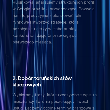
Rubinkowa, analizujemy strukturę ich profili
w Google oraz linki przychodzące. Pozwala
nam to precyzyjnie zlokalizować luki
rynkowe i stworzyć strategię, która
bezbłędnie uderzy w słabe punkty
konkurencji, dając Ci przewagę od
pierwszego miesiąca.
2. Dobór toruńskich słów
kluczowych
Wybieramy frazy, które rzeczywiście wpisują
mieszkańcy Torunia poszukujący Twoich
usług. Łączymy ogólne terminy branżowe z