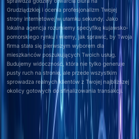
sprawdza godziny otwarcia biura na
Grudziądzkiej i ocenia profesjonalizm Twojej
strony internetowej w ułamku sekundy. Jako
lokalna agencja rozumiemy specyfikę kujawsko-
pomorskiego rynku i wiemy, jak sprawić, by Twoja
firma stała się pierwszym wyborem dla
mieszkańców poszukujących Twoich usług.
Budujemy widoczność, która nie tylko generuje
pusty ruch na stronie, ale przede wszystkim
sprowadza realnych klientów z Twojej najbliższej
okolicy gotowych do sfinalizowania transakcji.