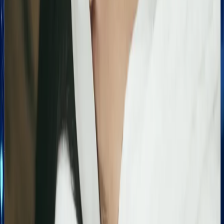
Zobacz, jak pomogliśmy innym
Similimum
Skokowy wzrost widoczności organicznej:
Zwiększenie kliknięć z Google o 739%
Podsumowanie działań SEO za jeden bardzo mocny
miesiąc. Strona zanotowała kilkukrotny wzrost w
liczbie kliknięć i wyświetleń, potwierdzając
skuteczność wprowadzonych poprawek
technicznych i treściowych.
Bling&Bliss
Optymalizacja wizytówki Google i pozycjonowanie
lokalne salonu Bling&Bliss