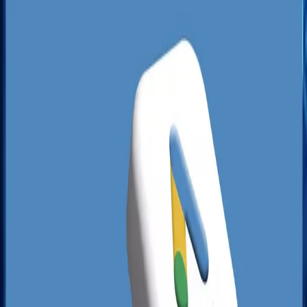
toruńskich firm popełnia ten sam błąd: zakłada
wizytówkę w Google i zostawia ją bez opieki,
licząc na to, że sama utrzyma wysokie pozycje.
Analiza lokalnych wyników ujawnia gigantyczne
luki - mnóstwo profili cierpi na brak optymalizacji
słów kluczowych, ma nieaktualne dane
kontaktowe lub całkowicie ignoruje
systematyczne pozyskiwanie recenzji od
klientów. To stwarza doskonałą szansę dla
przedsiębiorców, którzy zdecydują się na
wdrożenie profesjonalnych działań promocyjnych
i wyprzedzenie konkurentów o lata świetlne.
Kluczem do sukcesu na toruńskim rynku jest
zrozumienie zachowań tutejszych konsumentów
oraz bezbłędna integracja działań reklamowych.