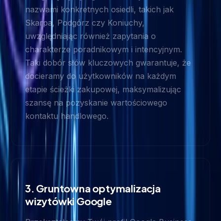
nazwami konkretnych osiedli, takich jak
Skarpa, Podgórz czy Koniuchy,
uwzględniając również zapytania o
charakterze poradnikowym i intencyjnym.
Taki dobór słów kluczowych gwarantuje, że
docieramy do użytkowników na każdym
etapie ścieżki zakupowej, maksymalizując
szansę na pozyskanie wartościowego
kontaktu handlowego.
3. Gruntowna optymalizacja
wizytówki Google