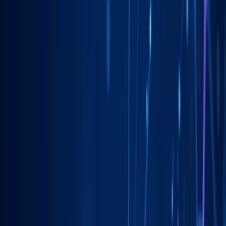
Liderzy
w Toruniu
Nie pozwalaj konkurencji zajmować najlepszych miejsc.
Systematyczne działania pozwolą Ci zbudować trwałą przewagę na
rynku
w Toruniu
.
Ludzi szuka usług lokalnie
90%+
Więcej połączeń z profilu
3x
Czas na pierwsze zmiany
24h
Własność Twoich kont
100%