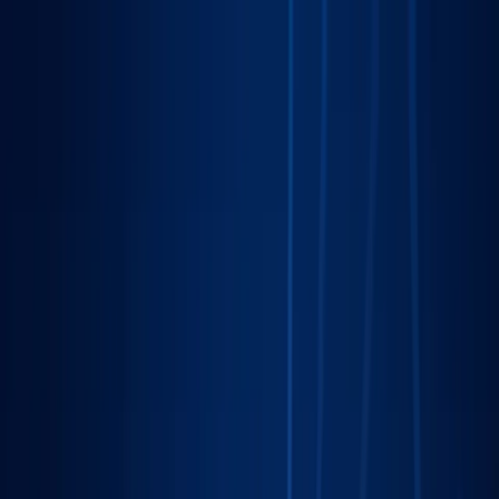
Sprawdź, czy Twoja firma istnieje w AI!
Odbierz darmową
analizę
Jesteś w AI? Sprawdź!
Analiza
digitay
.
oferta
partnerstwo
blog
historie współpracy
ebooki
o nas
bezpłatna konsultacja
Przewiń w dół
Strona główna
/
Marketing Lokalny
/
Toruń
Marketing Lokalny
w Toruniu
.