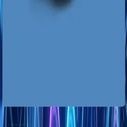
treści powiązanych z naszym regionem.
Za darmo
Pobierz ebooka
Dlaczego Twoja firma nie ma zapytań z Google?
Pobierz
za darmo
Mapa pozyskiwania klientów z internetu
Pobierz za
darmo
Google Ads bez przepalania budżetu
Pobierz za darmo
Zobacz wszystkie ebooki