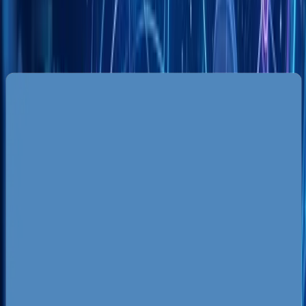
Specyfika rynku lokalnego w Toruniu
Rynek przedsiębiorstw w Toruniu charakteryzuje
się ogromną polaryzacją: z jednej strony mamy
silnie nasyconą branżę turystyczną i
gastronomiczną skupioną wokół Starówki, z
drugiej - dynamicznie rozwijające się sektory
usługowe i budowlane na Rubinkowie,
lewobrzeżnym Podgórzu oraz w strefie
przemysłowej przy ulicy Olsztyńskiej. Wiele