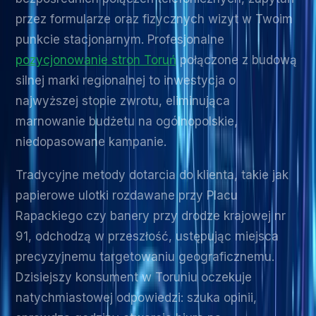
przez formularze oraz fizycznych wizyt w Twoim
punkcie stacjonarnym. Profesjonalne
pozycjonowanie stron Toruń
połączone z budową
silnej marki regionalnej to inwestycja o
najwyższej stopie zwrotu, eliminująca
marnowanie budżetu na ogólnopolskie,
niedopasowane kampanie.
Tradycyjne metody dotarcia do klienta, takie jak
papierowe ulotki rozdawane przy Placu
Rapackiego czy banery przy drodze krajowej nr
91, odchodzą w przeszłość, ustępując miejsca
precyzyjnemu targetowaniu geograficznemu.
Dzisiejszy konsument w Toruniu oczekuje
natychmiastowej odpowiedzi: szuka opinii,