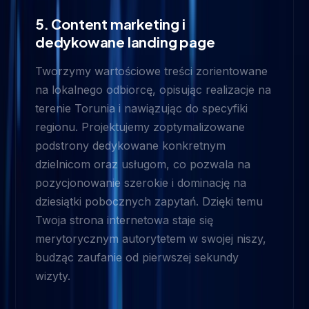
5. Content marketing i
dedykowane landing page
Tworzymy wartościowe treści zorientowane
na lokalnego odbiorcę, opisując realizacje na
terenie Torunia i nawiązując do specyfiki
regionu. Projektujemy zoptymalizowane
podstrony dedykowane konkretnym
dzielnicom oraz usługom, co pozwala na
pozycjonowanie szerokie i dominację na
dziesiątki pobocznych zapytań. Dzięki temu
Twoja strona internetowa staje się
merytorycznym autorytetem w swojej niszy,
budząc zaufanie od pierwszej sekundy
wizyty.