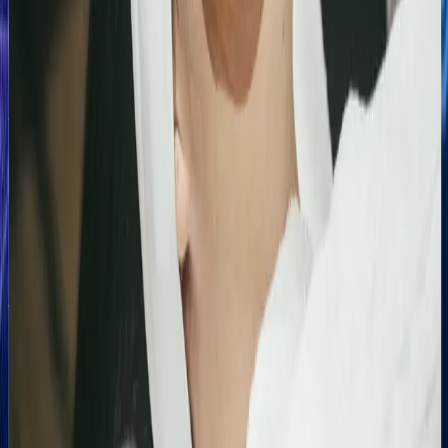
Zobacz, jak pomogliśmy innym
Similimum
Skokowy wzrost widoczności organicznej:
Zwiększenie kliknięć z Google o 739%
Podsumowanie działań SEO za jeden bardzo mocny
miesiąc. Strona zanotowała kilkukrotny wzrost w
liczbie kliknięć i wyświetleń, potwierdzając
skuteczność wprowadzonych poprawek
technicznych i treściowych.
Bling&Bliss
Optymalizacja wizytówki Google i pozycjonowanie
lokalne salonu Bling&Bliss