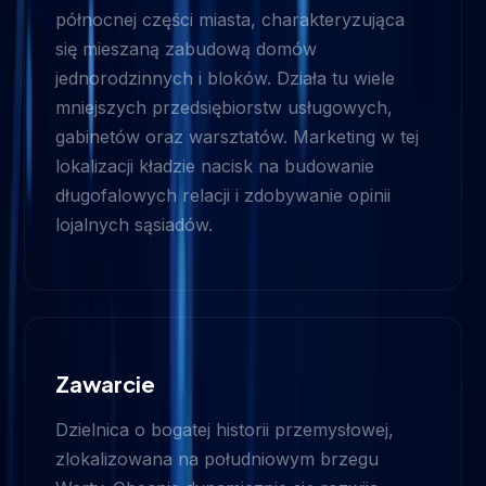
północnej części miasta, charakteryzująca
się mieszaną zabudową domów
jednorodzinnych i bloków. Działa tu wiele
mniejszych przedsiębiorstw usługowych,
gabinetów oraz warsztatów. Marketing w tej
lokalizacji kładzie nacisk na budowanie
długofalowych relacji i zdobywanie opinii
lojalnych sąsiadów.
Zawarcie
Dzielnica o bogatej historii przemysłowej,
zlokalizowana na południowym brzegu