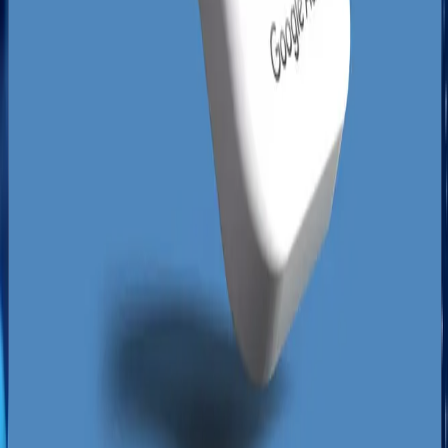
potencjał, jaki niesie za sobą dobrze
skonfigurowana wizytówka Google Gorzów
Wielkopolski. Tworzy to idealną przestrzeń dla
Twojej firmy, aby przy minimalnym oporze
konkurencji przejąć pozycję lidera.
Kolejnym czynnikiem wpływającym na tutejszy
rynek jest polaryzacja dzielnicowa. Gorzów jest
mocno podzielony naturalną barierą rzeki Warty.
Zawarcie i Górczyn to dwa różne światy
konsumenckie o odmiennych potrzebach i
gęstości zaludnienia. Wyszukiwarka Google
doskonale to rozumie, różnicując wyniki
wyszukiwania w zależności od tego, po której
stronie rzeki znajduje się użytkownik. Dobrze
zaplanowana strategia marketingowa musi brać