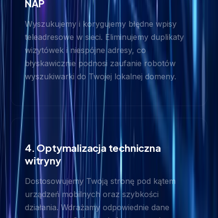
NAP
Wyszukujemy i korygujemy błędne wpisy
teleadresowe w sieci. Eliminujemy duplikaty
wizytówek i niespójne adresy, co
błyskawicznie podnosi zaufanie robotów
wyszukiwarki do Twojej lokalnej domeny.
4. Optymalizacja techniczna
witryny
Dostosowujemy Twoją stronę pod kątem
urządzeń mobilnych oraz szybkości
działania. Wdrażamy odpowiednie dane