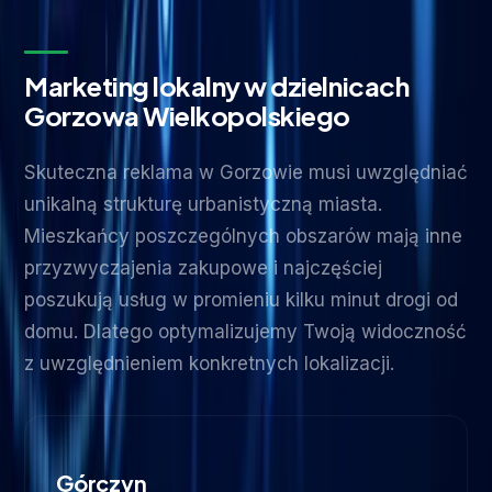
Marketing lokalny w dzielnicach
Gorzowa Wielkopolskiego
Skuteczna reklama w Gorzowie musi uwzględniać
unikalną strukturę urbanistyczną miasta.
Mieszkańcy poszczególnych obszarów mają inne
przyzwyczajenia zakupowe i najczęściej
poszukują usług w promieniu kilku minut drogi od
domu. Dlatego optymalizujemy Twoją widoczność
z uwzględnieniem konkretnych lokalizacji.
Górczyn