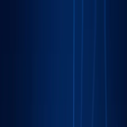
Sprawdź, czy Twoja firma istnieje w AI!
Odbierz darmową
analizę
Jesteś w AI? Sprawdź!
Analiza
digitay
.
oferta
partnerstwo
blog
historie współpracy
ebooki
o nas
bezpłatna konsultacja
Przewiń w dół
Strona główna
/
Marketing Lokalny
/
Gorzów Wielkopolski
Marketing Lokalny
w Gorzowie