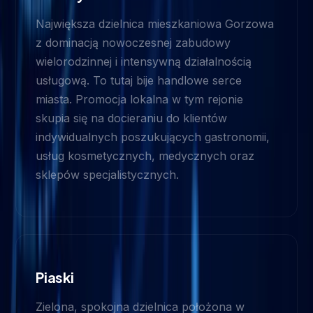
Największa dzielnica mieszkaniowa Gorzowa
z dominacją nowoczesnej zabudowy
wielorodzinnej i intensywną działalnością
usługową. To tutaj bije handlowe serce
miasta. Promocja lokalna w tym rejonie
skupia się na docieraniu do klientów
indywidualnych poszukujących gastronomii,
usług kosmetycznych, medycznych oraz
sklepów specjalistycznych.
Piaski
Zielona, spokojna dzielnica położona w