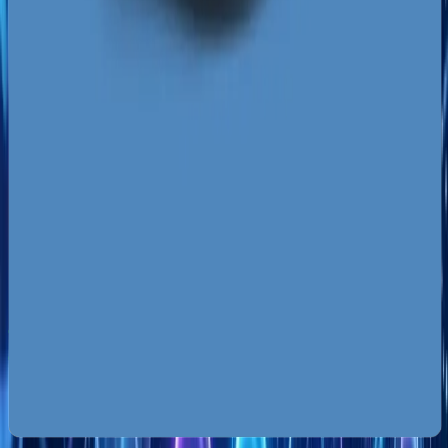
pod uwagę te mikro-rynki, dopasowując treści na
stronie oraz profile społecznościowe do realnych
potrzeb mieszkańców konkretnych osiedli.
Za darmo
Pobierz ebooka
Dlaczego Twoja firma nie ma zapytań z Google?
Pobierz
za darmo
Mapa pozyskiwania klientów z internetu
Pobierz za
darmo
Google Ads bez przepalania budżetu
Pobierz za darmo
Zobacz wszystkie ebooki