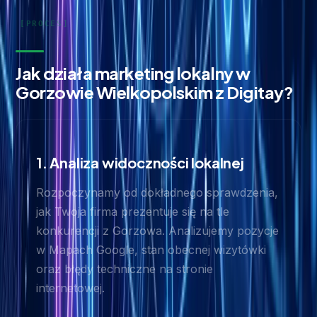
Jak działa marketing lokalny w
Gorzowie Wielkopolskim z Digitay?
1. Analiza widoczności lokalnej
Rozpoczynamy od dokładnego sprawdzenia,
jak Twoja firma prezentuje się na tle
konkurencji z Gorzowa. Analizujemy pozycje
w Mapach Google, stan obecnej wizytówki
oraz błędy techniczne na stronie
internetowej.