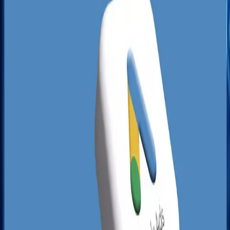
w Gorzowie Wielkopolskim
musi uwzględniać
specyfikę wielojęzyczną oraz precyzyjne
docieranie do klientów transgranicznych.
Analiza lokalnych wyników Google wykazuje, że
wiele branż w Gorzowie wciąż posiada rażące luki
w widoczności. Wiele firm posiada porzucone
profile w Mapach Google, pozbawione świeżych
opinii, aktualnych danych kontaktowych czy
odpowiednich kategorii biznesowych.
Najsilniejsza konkurencja występuje w sektorze
usług medycznych, kosmetycznych oraz
prawnych w okolicach centrum i Górczyna. Z
kolei branże techniczne, instalatorskie i
przemysłowe zlokalizowane na Zawarciu lub w
strefie przemysłowej często zupełnie ignorują