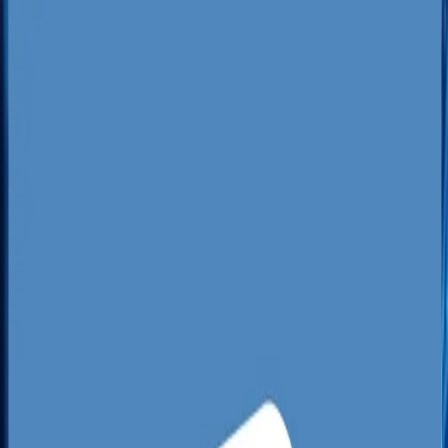
Specyfika rynku lokalnego w
Gorzowie Wielkopolskim
Gorzowski rynek charakteryzuje się unikalnym
położeniem geograficznym w województwie
lubuskim, bliskością drogi ekspresowej S3 oraz
relatywnie niedużą odległością od granicy
niemieckiej i Szczecina. Taka lokalizacja generuje
silną konkurencję, ale też stwarza ogromne
możliwości dla firm oferujących usługi
budowlane, medyczne, mechaniczne czy
transportowe. Wiele przedsiębiorstw w Gorzowie
nie ogranicza się wyłącznie do polskich klientów,
lecz celuje również w rynek niemiecki. To
sprawia, że profesjonalne
pozycjonowanie stron