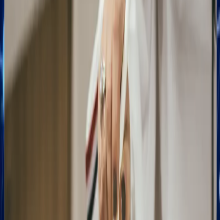
Dominacja
Zoptymalizowana
Systematy
w
wizytówka
zdobywani
Google
Google
opinii
Maps i
Business
klientów
lokalnych
Profile
Wdrożymy
wynikach
Wizytówka
skuteczny
Twoja
stanie
system
firma
się
pozyskiwania
pojawi
Twoim
pozytywnych
się na
najlepszym
recenzji
samej
handlowcem
od
górze
pracującym
Twoich
wyników
przez
dotychczasow