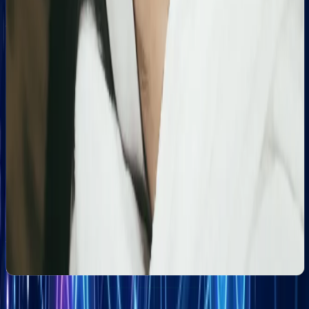
Szczegółowa optymalizacja wizytówki Google
Business Profile dla gabinetu piercingu i zabiegów
estetycznych z ukierunkowaniem na kluczowe frazy
lokalne.
Kosmetolog Rosanna
Profesjonalny profil Google i pozycjonowanie lokalne
salonu kosmetologicznego
Zbudowanie i optymalizacja wizytówki Google dla
gabinetu kosmetologicznego Rosanna. Pełne
wdrożenie wizytówki, spójność NAP oraz integracja z
profilami społecznościowymi i stroną www.