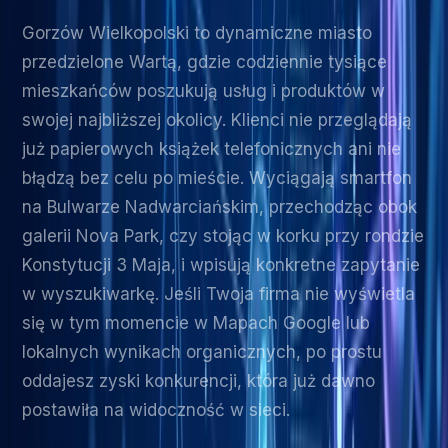
Gorzów Wielkopolski to dynamiczne miasto
przedzielone Wartą, gdzie codziennie tysiące
mieszkańców poszukują usług i produktów w
swojej najbliższej okolicy. Klienci nie przeglądają
już papierowych książek telefonicznych ani nie
błądzą bez celu po mieście. Wyciągają smartfon
na Bulwarze Nadwarciańskim, przechodząc obok
galerii Nova Park, czy stojąc w korku przy rondzie
Konstytucji 3 Maja, i wpisują konkretne zapytanie
w wyszukiwarkę. Jeśli Twoja firma nie wyświetla
się w tym momencie w Mapach Google lub
lokalnych wynikach organicznych, po prostu
oddajesz zyski konkurencji, która już dawno
postawiła na widoczność w sieci.