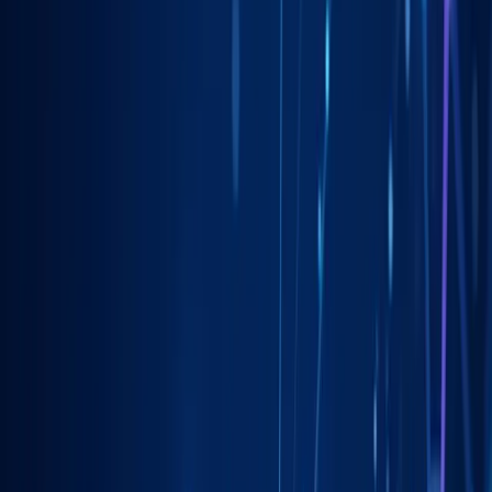
Liderzy
w Gorzowie Wielkopolskim
Nie pozwalaj konkurencji zajmować najlepszych miejsc.
Systematyczne działania pozwolą Ci zbudować trwałą przewagę na
rynku
w Gorzowie Wielkopolskim
.
Ludzi szuka usług lokalnie
90%+
Więcej połączeń z profilu
3x