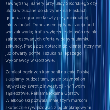
zewnętrzną. Banery przy ulicy Sikorskiego czy
ulotki wrzucane do skrzynek na Piaskach
generują ogromne koszty przy minimalnej
mierzalności. Tymczasem optymalizacja pod
wyszukiwarkę trafia wyłącznie do osób realnie
zainteresowanych ofertą w danym ułamku
sekundy. Płacisz za dotarcie do klienta, który ma
już otwarty portfel i szuka najlepszego
wykonawcy w Gorzowie.
Zamiast ogólnych kampanii na całą Polskę,
skupiamy budżet tam, gdzie przynosi on
najwyższy zwrot z inwestycji - w Twoim
sąsiedztwie. Reklama lokalna Gorzów
Wielkopolski pozwala mniejszym markom
skutecznie rywalizować z ogólnokrajowymi