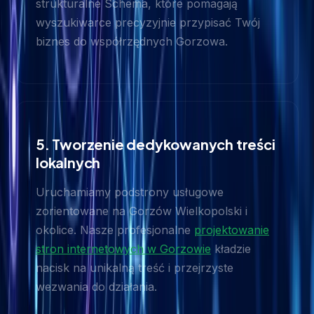
strukturalne Schema, które pomagają
wyszukiwarce precyzyjnie przypisać Twój
biznes do współrzędnych Gorzowa.
5. Tworzenie dedykowanych treści
lokalnych
Uruchamiamy podstrony usługowe
zorientowane na Gorzów Wielkopolski i
okolice. Nasze profesjonalne
projektowanie
stron internetowych w Gorzowie
kładzie
nacisk na unikalną treść i przejrzyste
wezwania do działania.