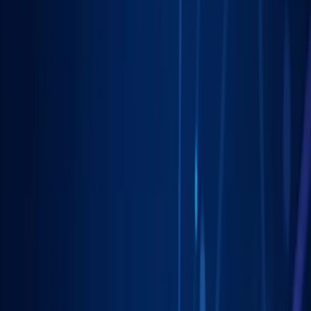
Wielkopolskim
.
Pomagamy firmom
w Gorzowie Wielkopolskim
rosnąć dzięki
profesjonalnym usługom
marketing lokalny
. Skoncentrowane
działania, mierzalne rezultaty.