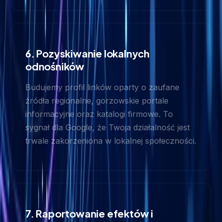
6. Pozyskiwanie lokalnych
odnośników
Budujemy profil linków oparty o zaufane
źródła regionalne, gorzowskie portale
informacyjne oraz katalogi firmowe. To
sygnał dla Google, że Twoja działalność jest
trwale zakorzeniona w lokalnej społeczności.
7. Raportowanie efektów i