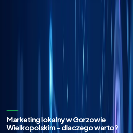
Czas na pierwsze zmiany
24h
Własność Twoich kont
100%
Bezpłatna wycena w 24h
Zostaw kontakt - oddzwonimy z konkretną propozycją.
Imię i nazwisko *
Adres email *
Numer telefonu *
* Wymagane pola
Wyślij zapytanie
Bez zobowiązań. Odpowiadamy w ciągu 24 godzin.
Marketing lokalny w Gorzowie
Wielkopolskim - dlaczego warto?