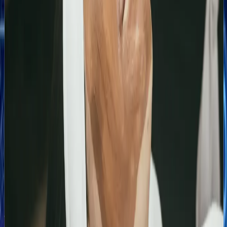
dla
wizyt i
typu
algorytmów
telefony
"mechanik
Google
od
blisko
oceniających
zdecydowanyc
mnie",
wiarygodność
klientów
algorytm
Twojej
z
Google
działalności.
regionu.
wskaże
Twój
punkt
jako
najlepszy
wybór.
Case Studies