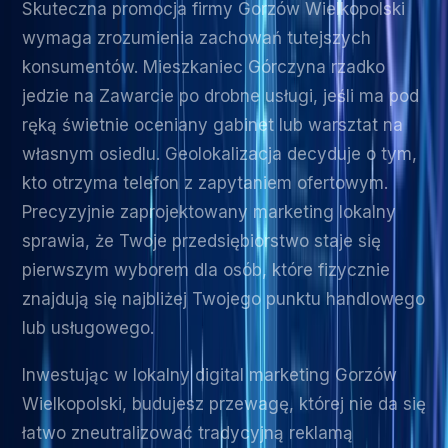
Skuteczna promocja firmy Gorzów Wielkopolski
wymaga zrozumienia zachowań tutejszych
konsumentów. Mieszkaniec Górczyna rzadko
jedzie na Zawarcie po drobne usługi, jeśli ma pod
ręką świetnie oceniany gabinet lub warsztat na
własnym osiedlu. Geolokalizacja decyduje o tym,
kto otrzyma telefon z zapytaniem ofertowym.
Precyzyjnie zaprojektowany marketing lokalny
sprawia, że Twoje przedsiębiorstwo staje się
pierwszym wyborem dla osób, które fizycznie
znajdują się najbliżej Twojego punktu handlowego
lub usługowego.
Inwestując w lokalny digital marketing Gorzów
Wielkopolski, budujesz przewagę, której nie da się
łatwo zneutralizować tradycyjną reklamą