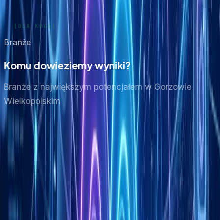
Branże
Komu dowieziemy wyniki?
Branże z największym potencjałem
w Gorzowie
Wielkopolskim