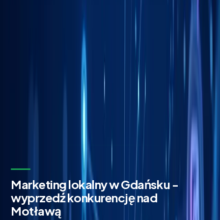
Bezpłatna wycena w 24h
Zostaw kontakt - oddzwonimy z konkretną propozycją.
Imię i nazwisko *
Adres email *
Numer telefonu *
* Wymagane pola
Wyślij zapytanie
Bez zobowiązań. Odpowiadamy w ciągu 24 godzin.
Marketing lokalny w Gdańsku -
wyprzedź konkurencję nad
Motławą