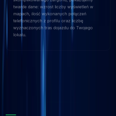
twarde dane: wzrost liczby wyświetleń w
mapach, ilość wykonanych połączeń
telefonicznych z profilu oraz liczbę
wyznaczonych tras dojazdu do Twojego
lokalu.