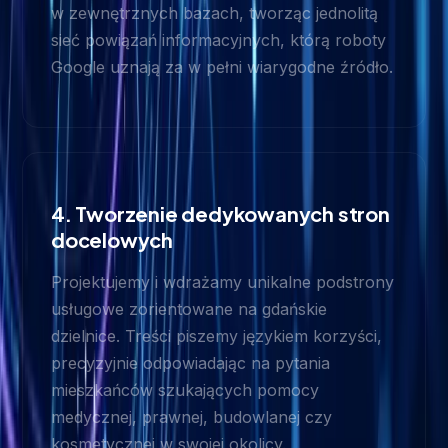
w zewnętrznych bazach, tworząc jednolitą
sieć powiązań informacyjnych, którą roboty
Google uznają za w pełni wiarygodne źródło.
4. Tworzenie dedykowanych stron
docelowych
Projektujemy i wdrażamy unikalne podstrony
usługowe zorientowane na gdańskie
dzielnice. Treści piszemy językiem korzyści,
precyzyjnie odpowiadając na pytania
mieszkańców szukających pomocy
medycznej, prawnej, budowlanej czy
kosmetycznej w swojej okolicy.