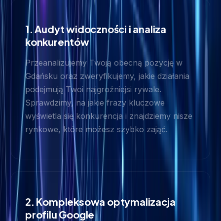
1. Audyt widoczności i analiza
konkurentów
Przeanalizujemy Twoją obecną pozycję w
Gdańsku oraz zweryfikujemy, jakie działania
podejmują Twoi najgroźniejsi rywale.
Sprawdzimy, na jakie frazy kluczowe
wyświetla się konkurencja i znajdziemy nisze
rynkowe, które możesz szybko zająć.
2. Kompleksowa optymalizacja
profilu Google