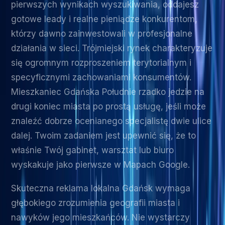
pierwszych wynikach wyszukiwania, oddajesz
gotowe leady i realne pieniądze konkurentom,
którzy dawno zainwestowali w profesjonalne
działania w sieci. Trójmiejski rynek charakteryzuje
się ogromnym rozproszeniem terytorialnym i
specyficznymi zachowaniami konsumentów.
Mieszkaniec Gdańska Południe rzadko jedzie na
drugi koniec miasta po prostą usługę, jeśli może
znaleźć dobrze ocenianego specjalistę dwie ulice
dalej. Twoim zadaniem jest upewnić się, że to
właśnie Twój gabinet, warsztat lub biuro
wyskakuje jako pierwsze w Mapach Google.
Skuteczna reklama lokalna Gdańsk wymaga
głębokiego zrozumienia geografii miasta i
nawyków jego mieszkańców. Nie wystarczy