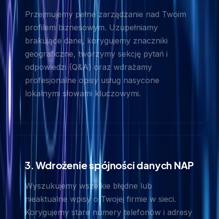
Przejmujemy pełne zarządzanie nad Twoim
profilem biznesowym. Uzupełniamy
brakujące dane, korygujemy znaczniki
geograficzne, tworzymy sekcję pytań i
odpowiedzi (Q&A) oraz wdrażamy
profesjonalne opisy usług nasycone
lokalnymi słowami kluczowymi.
3. Wdrożenie spójności danych NAP
Wyszukujemy wszelkie błędne lub
nieaktualne wpisy o Twojej firmie w sieci.
Korygujemy stare numery telefonów i adresy