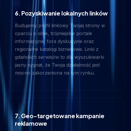
6. Pozyskiwanie lokalnych linków
Budujemy profil linkowy Twojej strony w
oparciu o silne, trójmiejskie portale
informacyjne, fora dyskusyjne oraz
regionalne katalogi biznesowe. Linki z
gdańskich serwisów to dla wyszukiwarki
jasny sygnał, że Twoja działalność jest
mocno zakorzeniona na tym rynku.
7. Geo-targetowane kampanie
reklamowe