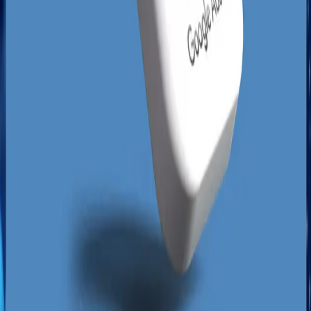
mikrolokalizacje. Wdrożenie precyzyjnej strategii,
w której
pozycjonowanie lokalne
odgrywa główną
rolę, pozwala małym i średnim firmom
rywalizować z ogólnopolskimi sieciówkami
posiadającymi wielomilionowe budżety
reklamowe.
Nasza analiza gdańskiego rynku pokazuje, że
setki firm posiadają porzucone, niezweryfikowane
lub błędnie skonfigurowane profile w
wyszukiwarce. Brak spójnych danych
adresowych na stronie internetowej, brak
świeżych opinii oraz ignorowanie
geotargetowania w kampaniach to powszechne
grzechy lokalnych przedsiębiorców.
Wykorzystujemy te luki w strategiach naszych