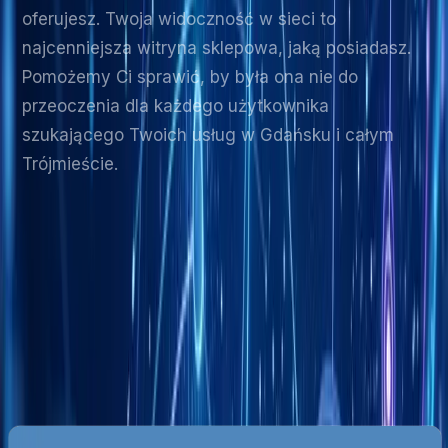
oferujesz. Twoja widoczność w sieci to
najcenniejsza witryna sklepowa, jaką posiadasz.
Pomożemy Ci sprawić, by była ona nie do
przeoczenia dla każdego użytkownika
szukającego Twoich usług w Gdańsku i całym
Trójmieście.