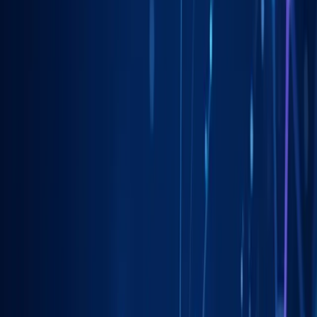
Liderzy
w Gdańsku
Nie pozwalaj konkurencji zajmować najlepszych miejsc.
Systematyczne działania pozwolą Ci zbudować trwałą przewagę na
rynku
w Gdańsku
.
Ludzi szuka usług lokalnie
90%+
Więcej połączeń z profilu
3x
Czas na pierwsze zmiany
24h
Własność Twoich kont
100%