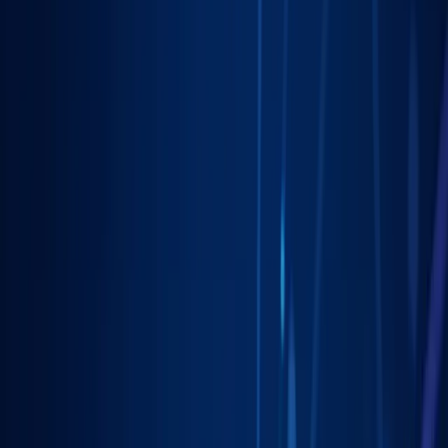
Pomagamy firmom
w Gdańsku
rosnąć dzięki profesjonalnym
usługom
marketing lokalny
. Skoncentrowane działania, mierzalne
rezultaty.