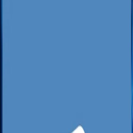
Specyfika rynku lokalnego w
Gdańsku
Gdańsk to rynek niezwykle specyficzny,
podzielony na wyraźne strefy biznesowe i
mieszkalne. Z jednej strony mamy dynamicznie
rozwijające się dzielnice południowe, takie jak
Jasień, Ujeścisko czy Łostowice, gdzie tysiące
nowych mieszkańców poszukuje lokalnych usług
pierwszej potrzeby: żłobków, salonów
fryzjerskich, serwisów AGD czy usług
budowlanych. Z drugiej strony Oliwa z parkiem
biurowym Olivia Business Centre i Alchemią
skupia sektor nowoczesnych usług biznesowych,