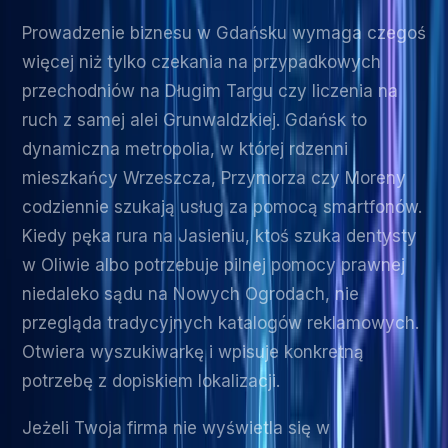
Prowadzenie biznesu w Gdańsku wymaga czegoś
więcej niż tylko czekania na przypadkowych
przechodniów na Długim Targu czy liczenia na
ruch z samej alei Grunwaldzkiej. Gdańsk to
dynamiczna metropolia, w której rdzenni
mieszkańcy Wrzeszcza, Przymorza czy Moreny
codziennie szukają usług za pomocą smartfonów.
Kiedy pęka rura na Jasieniu, ktoś szuka dentysty
w Oliwie albo potrzebuje pilnej pomocy prawnej
niedaleko sądu na Nowych Ogrodach, nie
przegląda tradycyjnych katalogów reklamowych.
Otwiera wyszukiwarkę i wpisuje konkretną
potrzebę z dopiskiem lokalizacji.
Jeżeli Twoja firma nie wyświetla się w