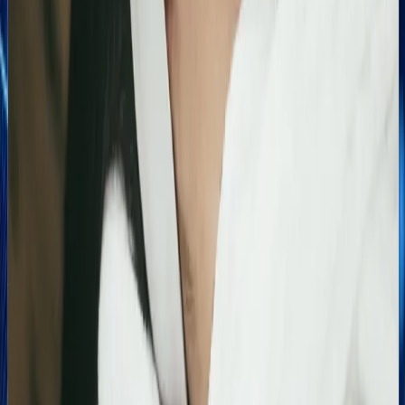
Podsumowanie działań SEO za jeden bardzo mocny
miesiąc. Strona zanotowała kilkukrotny wzrost w
liczbie kliknięć i wyświetleń, potwierdzając
skuteczność wprowadzonych poprawek
technicznych i treściowych.
Bling&Bliss
Optymalizacja wizytówki Google i pozycjonowanie
lokalne salonu Bling&Bliss
Szczegółowa optymalizacja wizytówki Google
Business Profile dla gabinetu piercingu i zabiegów
estetycznych z ukierunkowaniem na kluczowe frazy
lokalne.
Kosmetolog Rosanna