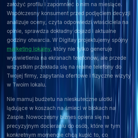
założyć profilu i zapomnieć o nim na miesiące.
Współczesny konsument przed podjęciem decyzji
analizuje oceny, czyta odpowiedzi właściciela na
opinie, sprawdza dokładny dojazd i aktualne
godziny otwarcia. W Digitay projektujemy spójny
marketing lokalny
, który nie tylko generuje
wyświetlenia na ekranach telefonów, ale przede
wszystkim przekłada się na realne telefony do
Twojej firmy, zapytania ofertowe i fizyczne wizyty
w Twoim lokalu.
Nie marnuj budżetu na nieskuteczne ulotki
lądujące w koszach na śmieci w blokach na
Zaspie. Nowoczesny biznes opiera się na
precyzyjnym docieraniu do osób, które w tym
konkretnym momencie chcą kupić to, co