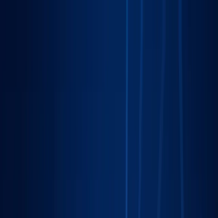
Sprawdź, czy Twoja firma istnieje w AI!
Odbierz darmową
analizę
Jesteś w AI? Sprawdź!
Analiza
digitay
.
oferta
partnerstwo
blog
historie współpracy
ebooki
o nas
bezpłatna konsultacja
Przewiń w dół
Strona główna
/
Marketing Lokalny
/
Gdańsk
Marketing Lokalny
w Gdańsku
.