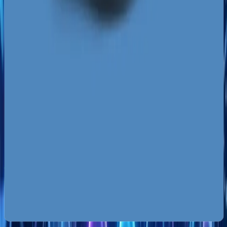
konkurentów, aby szybko i trwale wprowadzić
Twoją markę do ścisłej czołówki wyników
wyszukiwania w Gdańsku, Gdyni i Sopocie.
Za darmo
Pobierz ebooka
Dlaczego Twoja firma nie ma zapytań z Google?
Pobierz
za darmo
Mapa pozyskiwania klientów z internetu
Pobierz za
darmo
Google Ads bez przepalania budżetu
Pobierz za darmo
Zobacz wszystkie ebooki