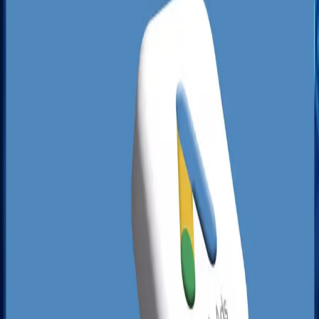
gastronomii premium i specjalistycznych klinik.
Śródmieście z kolei to naturalny teren walki o
klienta turystycznego, gdzie konkurencja w
branży gastronomicznej i hotelarskiej jest wręcz
mordercza.
Większość gdańskich przedsiębiorców popełnia
kardynalny błąd: traktuje całe Trójmiasto jako
jeden jednolity rynek. Algorytm wyszukiwarki
Google działa jednak z chirurgiczną precyzją.
Użytkownik przebywający na ulicy Marynarki
Polskiej w Letnicy otrzyma zupełnie inne wyniki
wyszukiwania niż ten, który wpisuje to samo
zapytanie na Kartuskiej. Aby przebić się przez
zmasowane działania konkurencji, Twoja witryna i
profil Google muszą być zoptymalizowane pod