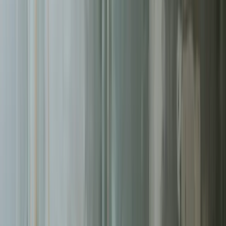
Pomagamy firmom
w Częstochowie
rosnąć dzięki profesjonalnym
usługom
tworzenie stron
. Skoncentrowane działania, mierzalne
rezultaty.