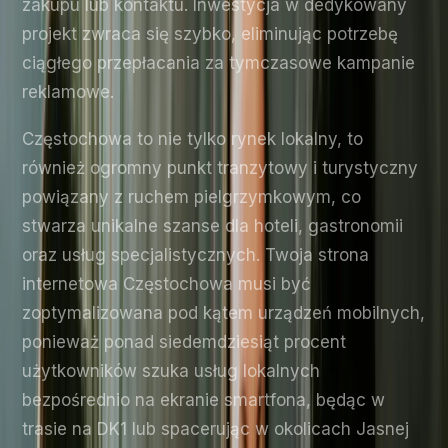
zakupu lub kontaktu. Inwestycja w dedykowany
projekt zwraca się szybko, eliminując potrzebę
ciągłego przepłacania za tymczasowe kampanie
reklamowe.
Częstochowa to nie tylko rynek lokalny, to
również ogromny punkt tranzytowy i turystyczny
powiązany z ruchem pielgrzymkowym, co
stwarza unikalne szanse dla hoteli, gastronomii
oraz usług specjalistycznych. Twoja strona
internetowa Częstochowa musi być
zoptymalizowana pod kątem urządzeń mobilnych,
ponieważ ponad siedemdziesiąt procent
użytkowników szuka usług lokalnych
bezpośrednio na ekranie smartfona, będąc w
trasie na DK1 lub spacerując w okolicach Jasnej