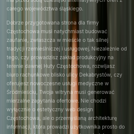
całego województwa śląskiego.
Dobrze przygotowana strona dla firmy
Częstochowa musi natychmiast budować
zaufanie, zwłaszcza w mieście o tak silnej
tradycji rzemieślniczej i usługowej. Niezależnie od
tego, czy prowadzisz zakład produkcyjny na
terenie dawnej Huty Częstochowa, rozwijasz
biuro rachunkowe blisko ulicy Dekabrystów, czy
oferujesz nowoczesne usługi medyczne w
Śródmieściu, Twoja witryna musi generować
mierzalne zapytania ofertowe. Nie chodzi
wyłącznie o estetyczny web design
Częstochowa, ale o przemyślaną architekturę
informacji, która prowadzi użytkownika prosto do