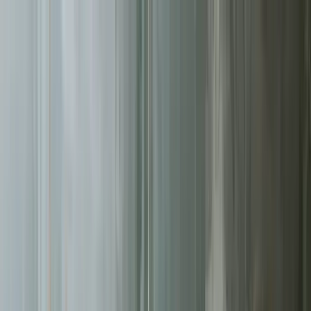
Sprawdź, czy Twoja firma istnieje w AI!
Odbierz darmową
analizę
Jesteś w AI? Sprawdź!
Analiza
digitay
.
oferta
partnerstwo
blog
historie współpracy
ebooki
o nas
bezpłatna konsultacja
Przewiń w dół
Strona główna
/
Tworzenie Stron
/
Częstochowa
Tworzenie Stron
w Częstochowie
.