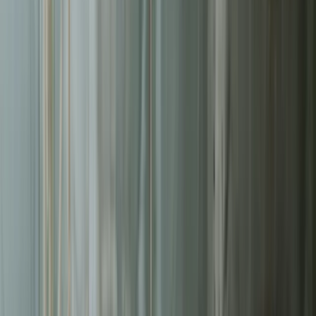
Liderzy
w Częstochowie
Nie pozwalaj konkurencji zajmować najlepszych miejsc.
Systematyczne działania pozwolą Ci zbudować trwałą przewagę na
rynku
w Częstochowie
.
Zrealizowanych projektów webowych
50+
Średni czas ładowania naszych stron
<2s