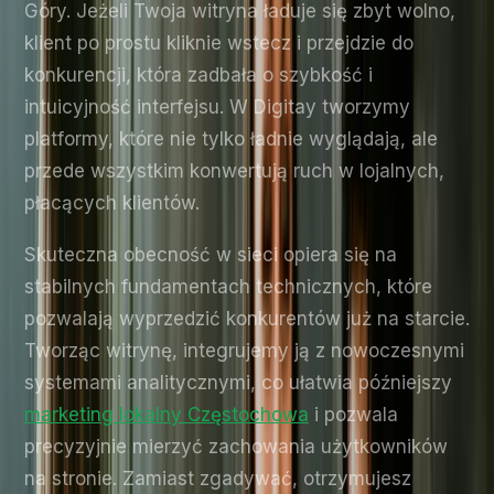
Góry. Jeżeli Twoja witryna ładuje się zbyt wolno,
klient po prostu kliknie wstecz i przejdzie do
konkurencji, która zadbała o szybkość i
intuicyjność interfejsu. W Digitay tworzymy
platformy, które nie tylko ładnie wyglądają, ale
przede wszystkim konwertują ruch w lojalnych,
płacących klientów.
Skuteczna obecność w sieci opiera się na
stabilnych fundamentach technicznych, które
pozwalają wyprzedzić konkurentów już na starcie.
Tworząc witrynę, integrujemy ją z nowoczesnymi
systemami analitycznymi, co ułatwia późniejszy
marketing lokalny Częstochowa
i pozwala
precyzyjnie mierzyć zachowania użytkowników
na stronie. Zamiast zgadywać, otrzymujesz