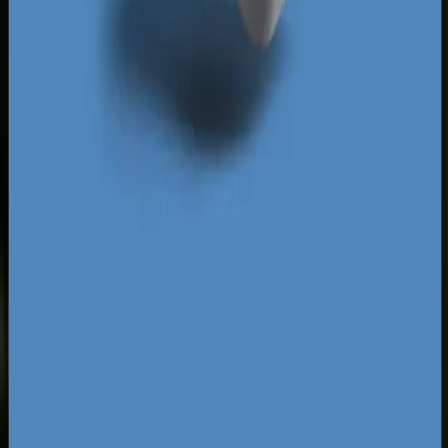
wytycznymi Core Web Vitals, pozwala Twojej
witrynie na szybszą indeksację i łatwiejsze
zdobywanie najwyższych pozycji w organicznych
wynikach wyszukiwania. Wykorzystaj opieszałość
konkurencji i przejmij kontrolę nad lokalnym
rynkiem, zanim inni zorientują się, jak duże
znaczenie ma sprawnie działający system
sprzedaży online.
Za darmo
Pobierz ebooka
Dlaczego Twoja firma nie ma zapytań z Google?
Pobierz
za darmo
Mapa pozyskiwania klientów z internetu
Pobierz za