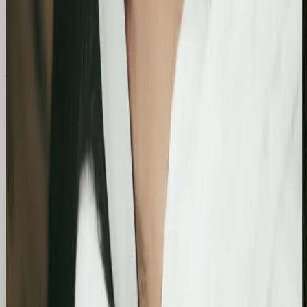
Zobacz, jak pomogliśmy innym
Similimum
Skokowy wzrost widoczności organicznej:
Zwiększenie kliknięć z Google o 739%
Podsumowanie działań SEO za jeden bardzo mocny
miesiąc. Strona zanotowała kilkukrotny wzrost w
liczbie kliknięć i wyświetleń, potwierdzając
skuteczność wprowadzonych poprawek
technicznych i treściowych.
Bling&Bliss
Optymalizacja wizytówki Google i pozycjonowanie
lokalne salonu Bling&Bliss