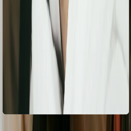
Szczegółowa optymalizacja wizytówki Google
Business Profile dla gabinetu piercingu i zabiegów
estetycznych z ukierunkowaniem na kluczowe frazy
lokalne.
Kosmetolog Rosanna
Profesjonalny profil Google i pozycjonowanie lokalne
salonu kosmetologicznego
Zbudowanie i optymalizacja wizytówki Google dla
gabinetu kosmetologicznego Rosanna. Pełne
wdrożenie wizytówki, spójność NAP oraz integracja z
profilami społecznościowymi i stroną www.