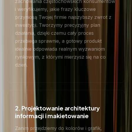
zachowania częstochowskich konsumentów
i weryfikujemy, jakie frazy kluczowe
przyniosą Twojej firmie najszybszy zwrot z
inwestycji. Tworzymy precyzyjny plan
działania, dzięki czemu cały proces
przebiega sprawnie, a gotowy produkt
idealnie odpowiada realnym wyzwaniom
rynkowym, z którymi mierzysz się na co
dzień.
2. Projektowanie architektury
informacji i makietowanie
Zanim przejdziemy do kolorów i grafik,