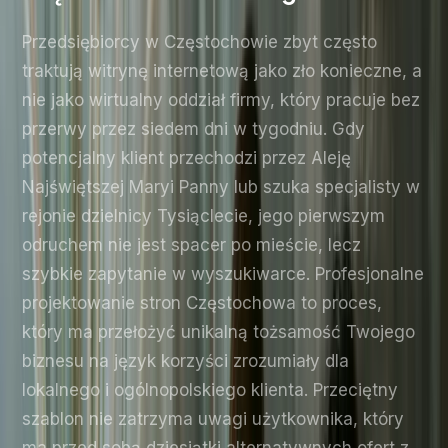
Przedsiębiorcy w Częstochowie zbyt często
traktują witrynę internetową jako zło konieczne, a
nie jako wirtualny oddział firmy, który pracuje bez
przerwy przez siedem dni w tygodniu. Gdy
potencjalny klient przechodzi przez Aleję
Najświętszej Maryi Panny lub szuka specjalisty w
rejonie dzielnicy Tysiąclecie, jego pierwszym
odruchem nie jest spacer po mieście, lecz
szybkie zapytanie w wyszukiwarce. Profesjonalne
projektowanie stron Częstochowa to proces,
który ma przełożyć unikalną tożsamość Twojego
biznesu na język korzyści zrozumiały dla
lokalnego i ogólnopolskiego klienta. Przeciętny
szablon nie zatrzyma uwagi użytkownika, który
ma przed sobą dziesiątki alternatywnych ofert z