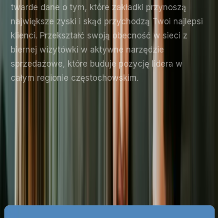
twarde dane o tym, które zakładki przynoszą
największe zyski i skąd przychodzą Twoi najlepsi
klienci. Przekształć swoją obecność w sieci z
biernej wizytówki w aktywne narzędzie
sprzedażowe, które buduje pozycję lidera w
całym regionie częstochowskim.