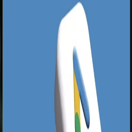
szybkie zdominowanie lokalnego rynku.
Wystarczy wdrożyć szybką, responsywną
witrynę zoptymalizowaną pod kątem
wyszukiwarek, aby natychmiast wyprzedzić
konkurentów reprezentujących branże
budowlane, medyczne czy prawne.
Rynek częstochowski charakteryzuje się dużym
rozproszeniem małych firm usługowych, które
często konkurują wyłącznie ceną, zapominając o
sile wizerunku premium. Przedsiębiorcy z dzielnic
takich jak Północ, Stradom czy Raków często
zlecają budowę stron tanim freelancerom,
otrzymując niedopracowane szablony bez
odpowiedniego zaplecza SEO. Aby uciec przed
wyniszczającą wojną cenową, musisz