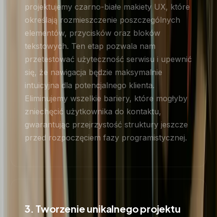
projektujemy czarno-białe makiety UX, które
określają rozmieszczenie poszczególnych
elementów, przycisków oraz bloków
tekstowych. Ten etap pozwala nam
przetestować użyteczność serwisu i upewnić
się, że nawigacja będzie maksymalnie
intuicyjna dla potencjalnego klienta.
Eliminujemy wszelkie bariery, które mogłyby
zniechęcić użytkownika do kontaktu,
gwarantując przejrzystość struktury jeszcze
przed rozpoczęciem fazy programistycznej.
3. Tworzenie unikalnego projektu