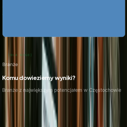
darmo
Google Ads bez przepalania budżetu
Pobierz za darmo
Zobacz wszystkie ebooki
Branże
Komu dowieziemy wyniki?
Branże z największym potencjałem
w Częstochowie