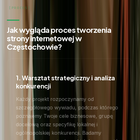
Jak wygląda proces tworzenia
strony internetowej w
Częstochowie?
1. Warsztat strategiczny i analiza
konkurencji
Każdy projekt rozpoczynamy od
szczegółowego wywiadu, podczas którego
poznajemy Twoje cele biznesowe, grupę
docelową oraz specyfikę lokalnej i
ogólnopolskiej konkurencji. Badamy