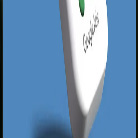
pozycjonować się jako ekspert, co bez
nowoczesnej platformy WWW jest niewykonalne.
Twoja konkurencja prawdopodobnie nie korzysta
jeszcze z zaawansowanych lejków konwersji, co
pozwala Ci przejąć najatrakcyjniejszy segment
klientów poszukujących najwyższej jakości.
Krajobraz wyników Google w Częstochowie jest
zdominowany przez stare katalogi firm oraz
serwisy ogłoszeniowe, co wynika z braku silnych,
zoptymalizowanych stron lokalnych marek.
Inwestując w profesjonalne projektowanie i
późniejsze
pozycjonowanie stron Częstochowa
,
budujesz niezależność od zewnętrznych portali,
które co roku podnoszą opłaty za abonamenty
reklamowe. Nowoczesny kod, zgodny z