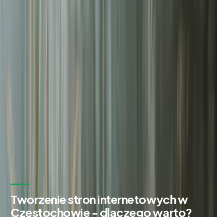
Zadowolonych klientów
98%
Czas odpowiedzi na zgłoszenie
24h
Bezpłatna wycena w 24h
Zostaw kontakt - oddzwonimy z konkretną propozycją.
Imię i nazwisko *
Adres email *
Numer telefonu *
* Wymagane pola
Wyślij zapytanie
Bez zobowiązań. Odpowiadamy w ciągu 24 godzin.
Tworzenie stron internetowych w
Częstochowie - dlaczego warto?