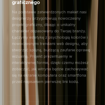
graficznego
Na podstawie zatwierdzonych makiet nasi
designerzy przygotowują nowoczesny
projekt graficzny, dbając o unikalny
charakter dopasowany do Twojej branży.
Łączymy estetykę z psychologią kolorów i
nowoczesnymi trendami web designu, aby
stworzyć spójną, budzącą zaufanie oprawę
wizualną. Projekt prezentujemy w
interaktywnej formie, dzięki czemu możesz
zobaczyć, jak witryna będzie zachowywać
się na ekranie komputera oraz smartfona
przed napisaniem pierwszej linii kodu.