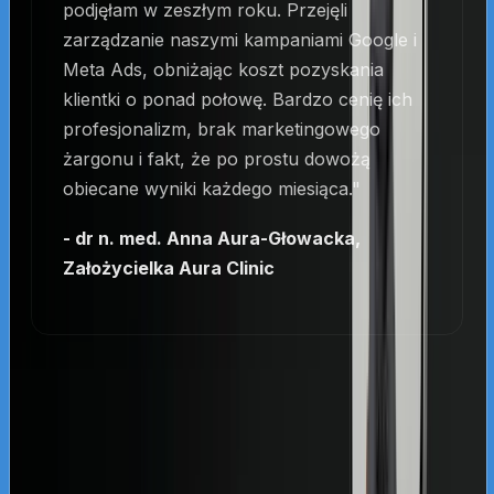
podjęłam w zeszłym roku. Przejęli
zarządzanie naszymi kampaniami Google i
Meta Ads, obniżając koszt pozyskania
klientki o ponad połowę. Bardzo cenię ich
profesjonalizm, brak marketingowego
żargonu i fakt, że po prostu dowożą
obiecane wyniki każdego miesiąca."
- dr n. med. Anna Aura-Głowacka,
Założycielka Aura Clinic