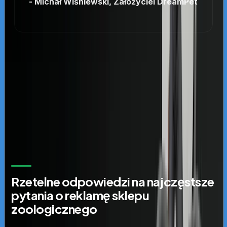
- Michał Wiśniewski, Założyciel DreamPet
Rzetelne odpowiedzi na najczęstsze
pytania o reklamę sklepu
zoologicznego