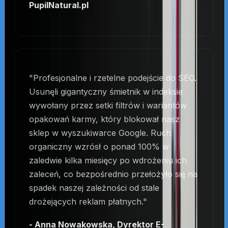
PupilNatural.pl
"Profesjonalne i rzetelne podejście do SEO.
Usunęli gigantyczny śmietnik w indeksie
wywołany przez setki filtrów i wariantów
opakowań karmy, który blokował nasz
sklep w wyszukiwarce Google. Ruch
organiczny wzrósł o ponad 100% w
zaledwie kilka miesięcy po wdrożeniu ich
zaleceń, co bezpośrednio przełożyło się na
spadek naszej zależności od stale
drożejących reklam płatnych."
- Anna Nowakowska, Dyrektor E-