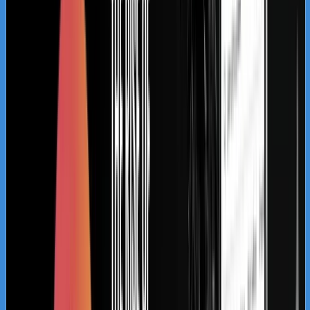
fizyczne biuro w dogodnej lokalizacji, dlatego
optymalizacja pod kątem geo-targetowania
decyduje o sukcesie. Wdrażamy unikalne
strategie pozyskiwania opinii od klientów, dbając
o pełną poufność i respektowanie tajemnicy
zawodowej, co bezpośrednio przekłada się na
wyższe pozycje w lokalnych wynikach. Unikamy
powielania tych samych treści na stronach
różnych miast, tworząc unikalne lądowiska
regionalne, które doskonale odpowiadają na
specyfikę lokalnego sądownictwa. Dzięki temu
mniejsze kancelarie butikowe mogą skutecznie
konkurować z ogólnopolskimi sieciami
prawniczymi, nie dysponując milionowymi
budżetami.