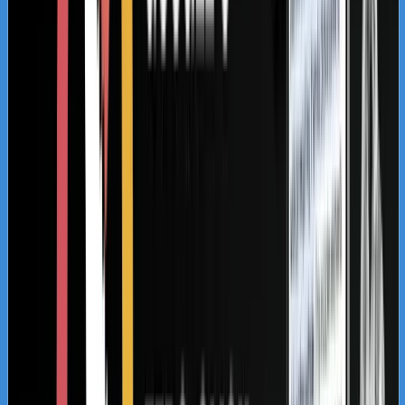
zakresu prawa podatkowego, ochrony
danych czy prawa pracy. Wykorzystujemy
rygorystycznie dobrane słowa kluczowe
związane z bezpieczeństwem kontraktów i
optymalizacją działalności gospodarczej.
Budujemy wizerunek stabilnego partnera
biznesowego, który rozumie realia
rynkowe i pomaga unikać kosztownych
ryzyk.
Kancelarie niszowe i
wyspecjalizowane
Obsługujesz spory frankowe, chronisz