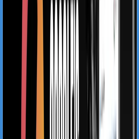
Optymalizacja wizytówki Google i pozycjonowanie
lokalne salonu Bling&Bliss
Szczegółowa optymalizacja wizytówki Google
Business Profile dla gabinetu piercingu i zabiegów
estetycznych z ukierunkowaniem na kluczowe frazy
lokalne.
Kosmetolog Rosanna
Profesjonalny profil Google i pozycjonowanie lokalne
salonu kosmetologicznego
Zbudowanie i optymalizacja wizytówki Google dla
gabinetu kosmetologicznego Rosanna. Pełne
wdrożenie wizytówki, spójność NAP oraz integracja z
profilami społecznościowymi i stroną www.