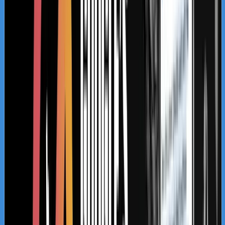
Dla jakich specjalizacji projektujemy
wysoce efektywne kampanie?
Kancelarie adwokackie i
radcowskie (B2C)
Skupiamy się na sprawach o najwyższym
ładunku emocjonalnym i finansowym dla
osób prywatnych: rozwodach, podziałach
majątku, sprawach spadkowych oraz
obronie w sprawach karnych. Budujemy
zaufanie poprzez precyzyjny content