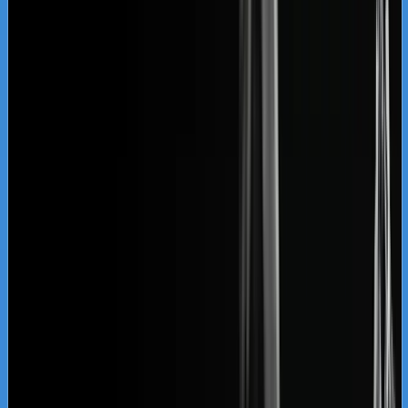
nieprzemyślany komunikat może skutkować nie
tylko brakiem konwersji, lecz także
postępowaniem przed sądem dyscyplinarnym.
Sukces rynkowy kancelarii zależy bezpośrednio
od trafiania w intencje zakupowe osób, które
szukają konkretnych specjalizacji, a nie ogólnych
pojęć prawnych. Użytkownik wpisujący w Google
frazę związaną z podziałem majątku, obroną w
procesie karnym czy sporami o franki
szwajcarskie oczekuje szybkiego wykazania, że
posiadasz doświadczenie w dokładnie takich
sprawach. Zamiast budować generyczną stronę
opisującą "profesjonalizm i wieloletnie
doświadczenie", konieczne jest stworzenie