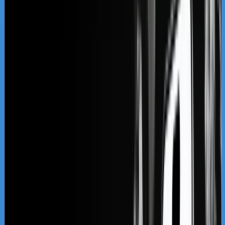
wymagając jednoznacznego potwierdzenia
kwalifikacji autorów tekstów, ich wykształcenia
oraz statusu zawodowego. Budujemy autorytet
Twojej domeny poprzez tworzenie
zaawansowanych merytorycznie artykułów na
blogu, które odpowiadają na realne,
skomplikowane dylematy Twoich potencjalnych
klientów. Zamiast pisać suchym językiem
ustawowym, tłumaczymy zawiłości prawne w
sposób zrozumiały dla przedsiębiorcy i klienta
indywidualnego, co drastycznie zwiększa
zaangażowanie na stronie. Taka optymalizacja
treści sprawia, że roboty Google postrzegają
Twoją witrynę jako zaufane źródło informacji i
promują ją na czołowe pozycje.