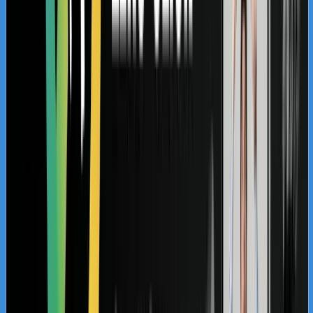
Krok 1: Głęboki audyt techniczny i analiza
intencji YMYL
Krok 2: Przebudowa architektury
informacji i tworzenie lądowisk