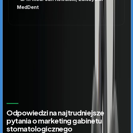
MedDent
Odpowiedzi na najtrudniejsze
pytania o marketing gabinetu
stomatologicznego