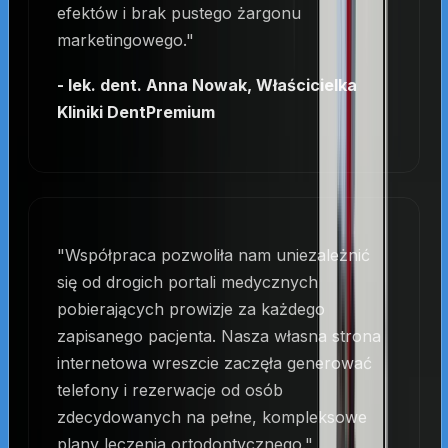
efektów i brak pustego żargonu
marketingowego."
- lek. dent. Anna Nowak, Właścicielka
Kliniki DentPremium
"Współpraca pozwoliła nam uniezależnić
się od drogich portali medycznych
pobierających prowizje za każdego
zapisanego pacjenta. Nasza własna strona
internetowa wreszcie zaczęła generować
telefony i rezerwacje od osób
zdecydowanych na pełne, kompleksowe
plany leczenia ortodontycznego."