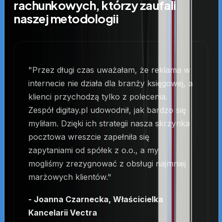
rachunkowych, którzy zaufali
naszej metodologii
"Przez długi czas uważałam, że reklama w
internecie nie działa dla branży księgowej, a
klienci przychodzą tylko z polecenia.
Zespół digitay.pl udowodnił, jak bardzo się
myliłam. Dzięki ich strategii nasza skrzynka
pocztowa wreszcie zapełniła się
zapytaniami od spółek z o.o., a my
mogliśmy zrezygnować z obsługi najmniej
marżowych klientów."
- Joanna Czarnecka, Właścicielka
Kancelarii Vectra