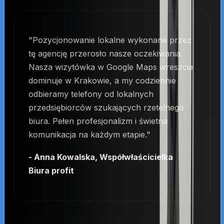
"Pozycjonowanie lokalne wykonane przez
tę agencję przerosło nasze oczekiwania.
Nasza wizytówka w Google Maps wreszcie
dominuje w Krakowie, a my codziennie
odbieramy telefony od lokalnych
przedsiębiorców szukających rzetelnego
biura. Pełen profesjonalizm i świetna
komunikacja na każdym etapie."
- Anna Kowalska, Współwłaścicielka
Biura profit