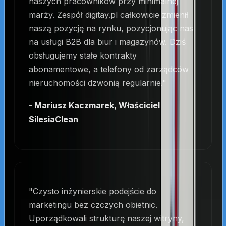
naszych pracowników przy minimalnej
marży. Zespół digitay.pl całkowicie zmienił
naszą pozycję na rynku, pozycjonując nas
na usługi B2B dla biur i magazynów. Dziś
obsługujemy stałe kontrakty
abonamentowe, a telefony od zarządców
nieruchomości dzwonią regularnie."
- Mariusz Kaczmarek, Właściciel
SilesiaClean
"Czysto inżynierskie podejście do
marketingu bez czczych obietnic.
Uporządkowali strukturę naszej witryny,