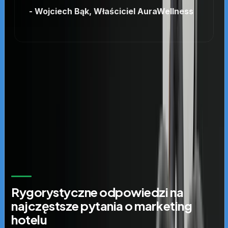
- Wojciech Bąk, Właściciel AuraWellness
Rygorystyczne odpowiedzi na
najczęstsze pytania o marketing
hotelu