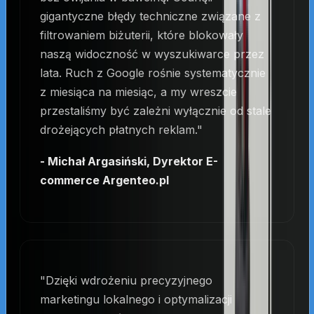
gigantyczne błędy techniczne związane z
filtrowaniem biżuterii, które blokowały
naszą widoczność w wyszukiwarce przez
lata. Ruch z Google rośnie systematycznie
z miesiąca na miesiąc, a my wreszcie
przestaliśmy być zależni wyłącznie od stale
drożejących płatnych reklam."
- Michał Argasiński, Dyrektor E-
commerce Argenteo.pl
"Dzięki wdrożeniu precyzyjnego
marketingu lokalnego i optymalizacji