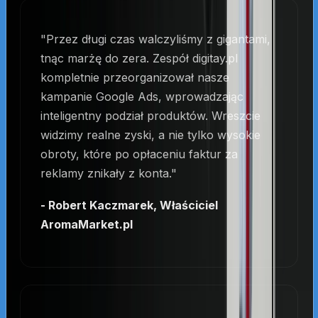
"Przez długi czas walczyliśmy z gigantami,
tnąc marżę do zera. Zespół digitay.pl
kompletnie przeorganizował nasze
kampanie Google Ads, wprowadzając
inteligentny podział produktów. Wreszcie
widzimy realne zyski, a nie tylko wysokie
obroty, które po opłaceniu faktur za
reklamy znikały z konta."
- Robert Kaczmarek, Właściciel
AromaMarket.pl