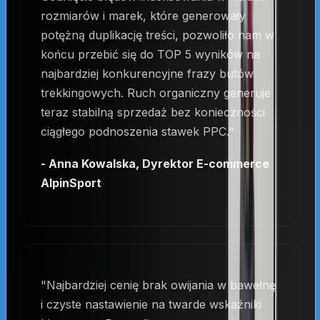
rozmiarów i marek, które generowały
potężną duplikację treści, pozwoliło nam w
końcu przebić się do TOP 5 wyników na
najbardziej konkurencyjne frazy butów
trekkingowych. Ruch organiczny generuje
teraz stabilną sprzedaż bez konieczności
ciągłego podnoszenia stawek PPC."
- Anna Kowalska, Dyrektor E-commerce
AlpinSport
"Najbardziej cenię brak owijania w bawełnę
i czyste nastawienie na twarde wskaźniki